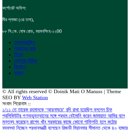
কর্পোরেট অফিস:
,
মীর প্লাজা (৩য় তলা)
,
00
৮৮
সি.কে. ঘোষ রোড
ময়মনসিংহ-২২
তথ্যপ্রযুক্তি
প্রবাসের খবর
ফিচার
ফেসবুক নিউজ
বিনোদন
ভ্রমণ
© All rights reserved © Doinik Mati O Manuss | Theme
SEO BY
Web Station
সংবাদ শিরোনাম ::
১/১১ তে তারেক রহমানকে ‘আয়নাঘরে’ বন্দি রাখা হয়েছিল বললেন চিফ
প্রসিকিউটর
গণঅভ্যুত্থানের সঙ্গে প্রথম বেইমানি করেন জামায়াত আমির বলে
মন্তব্য করেছেন রাশেদ খাঁন
সরকারের কাজে কোনো গাফিলতি হলে কঠোর
ব্যবস্থা নিচ্ছেন প্রধানমন্ত্রী বলেছেন রিজভী
মিয়ানমার সীমান্ত থেকে ৪০ হাজার