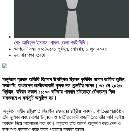
মো: আরিফুল ইসলাম, পাবনা জেলা প্রতিনিধি।
আপডেট সময় ০৯:৪৬:০১ পূর্বাহ্ন, সোমবার, ১ জুন ২০২৬
৬৩ বার পড়া হয়েছে
অনুষ্ঠানে প্রধান অতিথি হিসেবে উপস্থিত ছিলেন কৃষিবিদ হাসান জাফির তুহিন,
সভাপতি, বাংলাদেশ জাতীয়তাবাদী কৃষক দল কেন্দ্রীয় সংসদ। ৩১ মে ২০২৬
খ্রিষ্টাব্দ, রবিবার সকাল ১১:০০ ঘটিকায় পাবনার চাটমোহর বোঁথড়স্থ নিজ
বাসভবনে এ কর্মসূচি অনুষ্ঠিত হয়।
অনুষ্ঠানে শহীদ রাষ্ট্রপতি জিয়াউর রহমানের রাষ্ট্রীয় অবদান, গণতন্ত্র প্রতিষ্ঠায়
তাঁর ভূমিকা এবং দেশের উন্নয়ন ও জাতীয়তাবাদী রাজনীতিতে তাঁর অবিস্মরণীয়
অবদান নিয়ে আলোচনা করা হয়। বক্তারা তাঁর আদর্শ অনুসরণ করে দেশ ও
জনগণের কল্যাণে কাজ করার প্রত্যয় ব্যক্ত করেন।