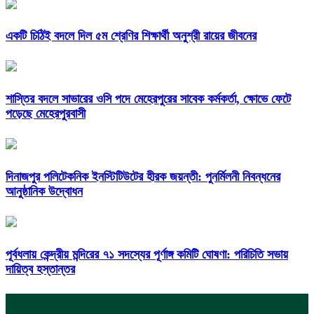
একটি চিঠিই বদলে দিল ৫ম শ্রেণির শিক্ষার্থী অনুশ্রী রায়ের জীবনের
শাস্তির বদলে সাভারের ওসি পদে মেহেরপুরের সাবেক কর্মকর্তা, ক্ষোভে ফেটে
পড়েছে মেহেরপুরবাসী
দিনাজপুর পলিটেকনিক ইনস্টিটিউটের হীরক জয়ন্তী: পুনর্মিলনী নিবন্ধনের
আনুষ্ঠানিক উদ্বোধন
পূর্বধলায় কেন্দ্রীয় মন্দিরের ৭১ সদস্যের পূর্ণাঙ্গ কমিটি ঘোষণা: পরিচিতি সভায়
দায়িত্ব হস্তান্তর