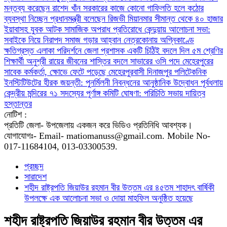
মন্তব্য করেছেন রাশেদ খাঁন
সরকারের কাজে কোনো গাফিলতি হলে কঠোর
ব্যবস্থা নিচ্ছেন প্রধানমন্ত্রী বলেছেন রিজভী
মিয়ানমার সীমান্ত থেকে ৪০ হাজার
ইয়াবাসহ যুবক আটক
সামাজিক অপরাধ প্রতিরোধে কেন্দুয়ায় আলোচনা সভা:
সবাইকে নিয়ে নিরাপদ সমাজ গড়ার আহ্বান
নেত্রকোনায় অগ্নিকাণ্ডে
ক্ষতিগ্রস্ত এলাকা পরিদর্শনে জেলা প্রশাসক
একটি চিঠিই বদলে দিল ৫ম শ্রেণির
শিক্ষার্থী অনুশ্রী রায়ের জীবনের
শাস্তির বদলে সাভারের ওসি পদে মেহেরপুরের
সাবেক কর্মকর্তা, ক্ষোভে ফেটে পড়েছে মেহেরপুরবাসী
দিনাজপুর পলিটেকনিক
ইনস্টিটিউটের হীরক জয়ন্তী: পুনর্মিলনী নিবন্ধনের আনুষ্ঠানিক উদ্বোধন
পূর্বধলায়
কেন্দ্রীয় মন্দিরের ৭১ সদস্যের পূর্ণাঙ্গ কমিটি ঘোষণা: পরিচিতি সভায় দায়িত্ব
হস্তান্তর
নোটিশ :
প্রতিটি জেলা- উপজেলায় একজন করে ভিডিও প্রতিনিধি আবশ্যক।
যোগাযোগঃ- Email- matiomanuss@gmail.com. Mobile No-
017-11684104, 013-03300539.
প্রচ্ছদ
সারাদেশ
শহীদ রাষ্ট্রপতি জিয়াউর রহমান বীর উত্তম এর ৪৫তম শাহাদৎ বার্ষিকী
উপলক্ষে এক আলোচনা সভা ও দোয়া মাহফিল অনুষ্ঠিত হয়েছে
শহীদ রাষ্ট্রপতি জিয়াউর রহমান বীর উত্তম এর