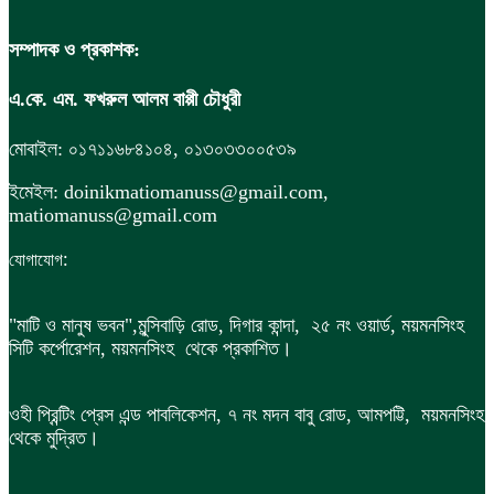
সম্পাদক ও প্রকাশক:
এ.কে. এম. ফখরুল আলম বাপ্পী চৌধুরী
মোবাইল: ০১৭১১৬৮৪১০৪, ০১৩০৩৩০০৫৩৯
ইমেইল: doinikmatiomanuss@gmail.com,
matiomanuss@gmail.com
:
যোগাযোগ
"মাটি ও মানুষ ভবন",
মুন্সিবাড়ি রোড,
দিগার কান্দা, ২৫ নং ওয়ার্ড, ময়মনসিংহ
সিটি কর্পোরেশন, ময়মনসিংহ থেকে প্রকাশিত।
ওহী প্রিন্টিং প্রেস এন্ড পাবলিকেশন, ৭ নং মদন বাবু রোড, আমপট্টি, ময়মনসিংহ
থেকে মুদ্রিত।