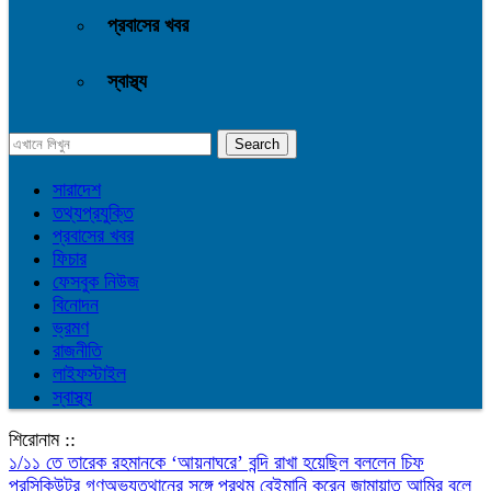
প্রবাসের খবর
স্বাস্থ্য
সারাদেশ
তথ্যপ্রযুক্তি
প্রবাসের খবর
ফিচার
ফেসবুক নিউজ
বিনোদন
ভ্রমণ
রাজনীতি
লাইফস্টাইল
স্বাস্থ্য
শিরোনাম ::
১/১১ তে তারেক রহমানকে ‘আয়নাঘরে’ বন্দি রাখা হয়েছিল বললেন চিফ
প্রসিকিউটর
গণঅভ্যুত্থানের সঙ্গে প্রথম বেইমানি করেন জামায়াত আমির বলে