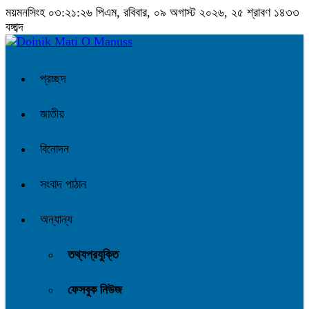
ময়মনসিংহ
০৩:২১:২৬ পিএম
, রবিবার, ০৯ অগাস্ট ২০২৬, ২৫ শ্রাবণ ১৪৩৩
বঙ্গাব্দ
প্রচ্ছদ
জাতীয়
বিনোদন
সংবাদ পাঠান
অন্যান্য
তথ্যপ্রযুক্তি
ফেসবুক নিউজ