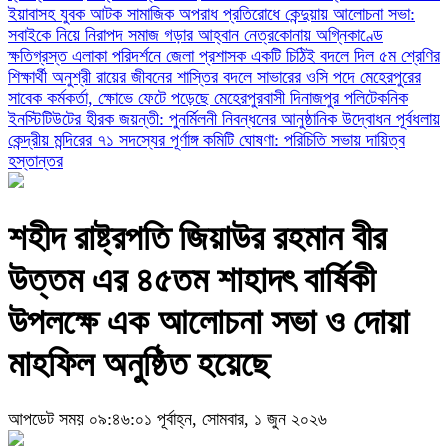
ইয়াবাসহ যুবক আটক
সামাজিক অপরাধ প্রতিরোধে কেন্দুয়ায় আলোচনা সভা:
সবাইকে নিয়ে নিরাপদ সমাজ গড়ার আহ্বান
নেত্রকোনায় অগ্নিকাণ্ডে
ক্ষতিগ্রস্ত এলাকা পরিদর্শনে জেলা প্রশাসক
একটি চিঠিই বদলে দিল ৫ম শ্রেণির
শিক্ষার্থী অনুশ্রী রায়ের জীবনের
শাস্তির বদলে সাভারের ওসি পদে মেহেরপুরের
সাবেক কর্মকর্তা, ক্ষোভে ফেটে পড়েছে মেহেরপুরবাসী
দিনাজপুর পলিটেকনিক
ইনস্টিটিউটের হীরক জয়ন্তী: পুনর্মিলনী নিবন্ধনের আনুষ্ঠানিক উদ্বোধন
পূর্বধলায়
কেন্দ্রীয় মন্দিরের ৭১ সদস্যের পূর্ণাঙ্গ কমিটি ঘোষণা: পরিচিতি সভায় দায়িত্ব
হস্তান্তর
শহীদ রাষ্ট্রপতি জিয়াউর রহমান বীর
উত্তম এর ৪৫তম শাহাদৎ বার্ষিকী
উপলক্ষে এক আলোচনা সভা ও দোয়া
মাহফিল অনুষ্ঠিত হয়েছে
আপডেট সময় ০৯:৪৬:০১ পূর্বাহ্ন, সোমবার, ১ জুন ২০২৬