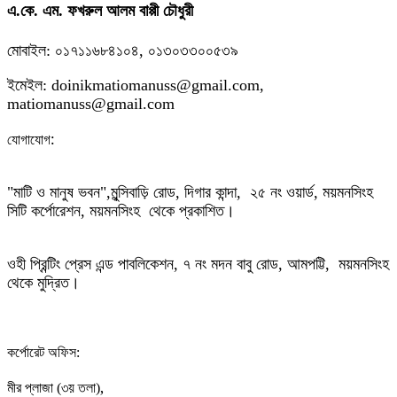
এ.কে. এম. ফখরুল আলম বাপ্পী চৌধুরী
মোবাইল: ০১৭১১৬৮৪১০৪, ০১৩০৩৩০০৫৩৯
ইমেইল: doinikmatiomanuss@gmail.com,
matiomanuss@gmail.com
:
যোগাযোগ
"মাটি ও মানুষ ভবন",
মুন্সিবাড়ি রোড,
দিগার কান্দা, ২৫ নং ওয়ার্ড, ময়মনসিংহ
সিটি কর্পোরেশন, ময়মনসিংহ থেকে প্রকাশিত।
ওহী প্রিন্টিং প্রেস এন্ড পাবলিকেশন, ৭ নং মদন বাবু রোড, আমপট্টি, ময়মনসিংহ
থেকে মুদ্রিত।
কর্পোরেট অফিস:
,
মীর প্লাজা (৩য় তলা)