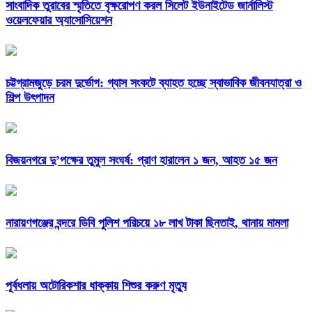
সাংবাদিক তুরাবের স্মৃতিতে বৃক্ষরোপণ করল সিলেট ইউনাইটেড জার্নালিস্ট
ওয়েলফেয়ার অ্যাসোসিয়েশন
চট্টগ্রামজুড়ে চরম দুর্ভোগ: গ্যাস সংকটে ব্যাহত হচ্ছে স্বাভাবিক জীবনযাত্রা ও
শিল্প উৎপাদন
বিজয়নগরে দু’পক্ষের তুমুল সংঘর্ষ: প্রাণ হারালেন ১ জন, আহত ১৫ জন
নারায়ণগঞ্জের বন্দরে ডিবি পুলিশ পরিচয়ে ১৮ লাখ টাকা ছিনতাই, থানায় মামলা
পূর্বধলায় অটোরিকশার ধাক্কায় শিশুর করুণ মৃত্যু