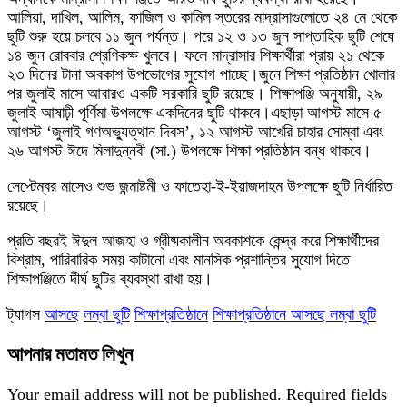
আলিয়া, দাখিল, আলিম, ফাজিল ও কামিল স্তরের মাদ্রাসাগুলোতে ২৪ মে থেকে
ছুটি শুরু হয়ে চলবে ১১ জুন পর্যন্ত। পরে ১২ ও ১৩ জুন সাপ্তাহিক ছুটি শেষে
১৪ জুন রোববার শ্রেণিকক্ষ খুলবে। ফলে মাদ্রাসার শিক্ষার্থীরা প্রায় ২১ থেকে
২৩ দিনের টানা অবকাশ উপভোগের সুযোগ পাচ্ছে।জুনে শিক্ষা প্রতিষ্ঠান খোলার
পর জুলাই মাসে আবারও একটি সরকারি ছুটি রয়েছে। শিক্ষাপঞ্জি অনুযায়ী, ২৯
জুলাই আষাঢ়ী পূর্ণিমা উপলক্ষে একদিনের ছুটি থাকবে।এছাড়া আগস্ট মাসে ৫
আগস্ট ‘জুলাই গণঅভ্যুত্থান দিবস’, ১২ আগস্ট আখেরি চাহার সোম্বা এবং
২৬ আগস্ট ঈদে মিলাদুন্নবী (সা.) উপলক্ষে শিক্ষা প্রতিষ্ঠান বন্ধ থাকবে।
সেপ্টেম্বর মাসেও শুভ জন্মাষ্টমী ও ফাতেহা-ই-ইয়াজদাহম উপলক্ষে ছুটি নির্ধারিত
রয়েছে।
প্রতি বছরই ঈদুল আজহা ও গ্রীষ্মকালীন অবকাশকে কেন্দ্র করে শিক্ষার্থীদের
বিশ্রাম, পারিবারিক সময় কাটানো এবং মানসিক প্রশান্তির সুযোগ দিতে
শিক্ষাপঞ্জিতে দীর্ঘ ছুটির ব্যবস্থা রাখা হয়।
ট্যাগস
আসছে
লম্বা ছুটি
শিক্ষাপ্রতিষ্ঠানে
শিক্ষাপ্রতিষ্ঠানে আসছে লম্বা ছুটি
আপনার মতামত লিখুন
Your email address will not be published.
Required fields