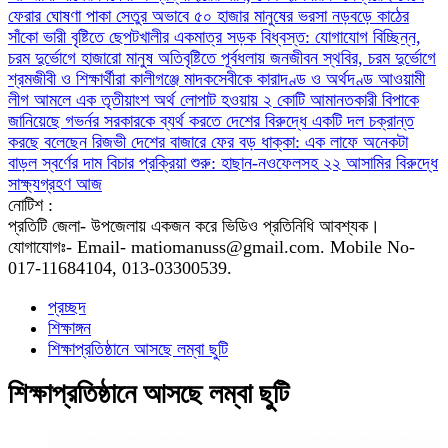
ফেরার ঘোষণা
পাকা সেতুর অভাবে ৫০ হাজার মানুষের ভরসা নড়বড়ে কাঠের
সাঁকো
ভারী বৃষ্টিতে ছেপটখালীর একমাত্র সড়ক বিধ্বস্ত: যোগাযোগ বিচ্ছিন্ন,
চরম দুর্ভোগে হাজারো মানুষ
অতিবৃষ্টিতে পূর্বধলায় জনজীবন স্থবির, চরম দুর্ভোগে
শ্রমজীবী ও শিক্ষার্থীরা
কালীগঞ্জে মাদকসেবীকে কারাদণ্ড ও অর্থদণ্ড
আওয়ামী
লীগ আমলে এক তৃতীয়াংশ অর্থ লোপাট হওয়ায় ২ কোটি আমানতকারী বিপাকে
জানিয়েছে গভর্নর
সরকারকে ব্যর্থ করতে দেশের বিরুদ্ধে একটি দল চক্রান্ত
করছে বলেছেন রিজভী
দেশের বাজারে ফের বড় ধাক্কা: এক লাফে অনেকটা
বাড়ল স্বর্ণের দাম
বিচার প্রক্রিয়া শুরু: হাছান-নওফেলসহ ২২ আসামির বিরুদ্ধে
সাক্ষ্যগ্রহণ আজ
নোটিশ :
প্রতিটি জেলা- উপজেলায় একজন করে ভিডিও প্রতিনিধি আবশ্যক।
যোগাযোগঃ- Email- matiomanuss@gmail.com. Mobile No-
017-11684104, 013-03300539.
প্রচ্ছদ
শিক্ষাঙ্গন
শিক্ষাপ্রতিষ্ঠানে আসছে লম্বা ছুটি
শিক্ষাপ্রতিষ্ঠানে আসছে লম্বা ছুটি