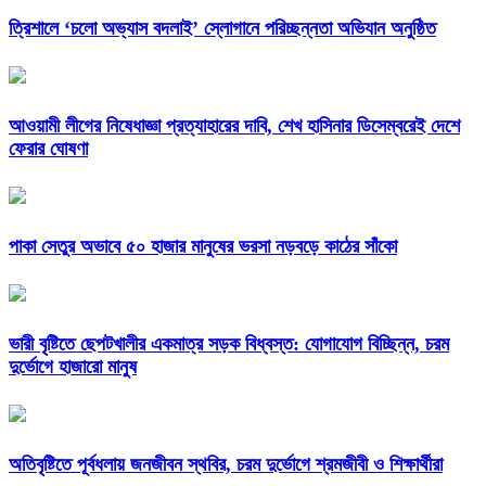
‎ত্রিশালে ‘চলো অভ্যাস বদলাই’ স্লোগানে পরিচ্ছন্নতা অভিযান অনুষ্ঠিত
আওয়ামী লীগের নিষেধাজ্ঞা প্রত্যাহারের দাবি, শেখ হাসিনার ডিসেম্বরেই দেশে
ফেরার ঘোষণা
পাকা সেতুর অভাবে ৫০ হাজার মানুষের ভরসা নড়বড়ে কাঠের সাঁকো
ভারী বৃষ্টিতে ছেপটখালীর একমাত্র সড়ক বিধ্বস্ত: যোগাযোগ বিচ্ছিন্ন, চরম
দুর্ভোগে হাজারো মানুষ
অতিবৃষ্টিতে পূর্বধলায় জনজীবন স্থবির, চরম দুর্ভোগে শ্রমজীবী ও শিক্ষার্থীরা