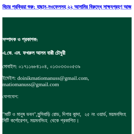
বিচার প্রক্রিয়া শুরু: হাছান-নওফেলসহ ২২ আসামির বিরুদ্ধে সাক্ষ্যগ্রহণ আজ
সম্পাদক ও প্রকাশক:
এ.কে. এম. ফখরুল আলম বাপ্পী চৌধুরী
মোবাইল: ০১৭১১৬৮৪১০৪, ০১৩০৩৩০০৫৩৯
ইমেইল: doinikmatiomanuss@gmail.com,
matiomanuss@gmail.com
:
যোগাযোগ
"মাটি ও মানুষ ভবন",
মুন্সিবাড়ি রোড,
দিগার কান্দা, ২৫ নং ওয়ার্ড, ময়মনসিংহ
সিটি কর্পোরেশন, ময়মনসিংহ থেকে প্রকাশিত।