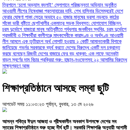
‎ত্রিশালে ‘চলো অভ্যাস বদলাই’ স্লোগানে পরিচ্ছন্নতা অভিযান অনুষ্ঠিত
আওয়ামী লীগের নিষেধাজ্ঞা প্রত্যাহারের দাবি, শেখ হাসিনার ডিসেম্বরেই দেশে
ফেরার ঘোষণা
পাকা সেতুর অভাবে ৫০ হাজার মানুষের ভরসা নড়বড়ে কাঠের
সাঁকো
ভারী বৃষ্টিতে ছেপটখালীর একমাত্র সড়ক বিধ্বস্ত: যোগাযোগ বিচ্ছিন্ন,
চরম দুর্ভোগে হাজারো মানুষ
অতিবৃষ্টিতে পূর্বধলায় জনজীবন স্থবির, চরম দুর্ভোগে
শ্রমজীবী ও শিক্ষার্থীরা
কালীগঞ্জে মাদকসেবীকে কারাদণ্ড ও অর্থদণ্ড
আওয়ামী
লীগ আমলে এক তৃতীয়াংশ অর্থ লোপাট হওয়ায় ২ কোটি আমানতকারী বিপাকে
জানিয়েছে গভর্নর
সরকারকে ব্যর্থ করতে দেশের বিরুদ্ধে একটি দল চক্রান্ত
করছে বলেছেন রিজভী
দেশের বাজারে ফের বড় ধাক্কা: এক লাফে অনেকটা
বাড়ল স্বর্ণের দাম
বিচার প্রক্রিয়া শুরু: হাছান-নওফেলসহ ২২ আসামির বিরুদ্ধে
সাক্ষ্যগ্রহণ আজ
শিক্ষাপ্রতিষ্ঠানে আসছে লম্বা ছুটি
আপডেট সময় ১১:০৩:২৩ পূর্বাহ্ন, বুধবার, ১৩ মে ২০২৬
আসন্ন পবিত্র ঈদুল আজহা ও গ্রীষ্মকালীন অবকাশ উপলক্ষে দেশের সব
স্তরের শিক্ষাপ্রতিষ্ঠানে শুরু হচ্ছে দীর্ঘ ছুটি। সরকারি শিক্ষাপঞ্জি অনুযায়ী আগামী