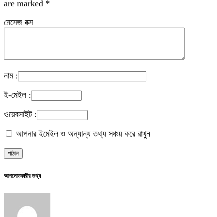
are marked
*
মেসেজ বক্স
নাম :
ই-মেইল :
ওয়েবসাইট :
আপনার ইমেইল ও অন্যান্য তথ্য সঞ্চয় করে রাখুন
আপলোডকারীর তথ্য