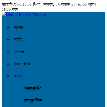
ময়মনসিংহ
০৩:৫১:০৬ পিএম
, শুক্রবার, ০৭ অগাস্ট ২০২৬, ২৩ শ্রাবণ
১৪৩৩ বঙ্গাব্দ
প্রচ্ছদ
জাতীয়
বিনোদন
সংবাদ পাঠান
অন্যান্য
তথ্যপ্রযুক্তি
ফেসবুক নিউজ