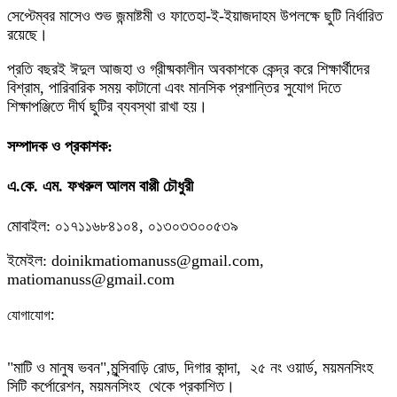
সেপ্টেম্বর মাসেও শুভ জন্মাষ্টমী ও ফাতেহা-ই-ইয়াজদাহম উপলক্ষে ছুটি নির্ধারিত
রয়েছে।
প্রতি বছরই ঈদুল আজহা ও গ্রীষ্মকালীন অবকাশকে কেন্দ্র করে শিক্ষার্থীদের
বিশ্রাম, পারিবারিক সময় কাটানো এবং মানসিক প্রশান্তির সুযোগ দিতে
শিক্ষাপঞ্জিতে দীর্ঘ ছুটির ব্যবস্থা রাখা হয়।
সম্পাদক ও প্রকাশক:
এ.কে. এম. ফখরুল আলম বাপ্পী চৌধুরী
মোবাইল: ০১৭১১৬৮৪১০৪, ০১৩০৩৩০০৫৩৯
ইমেইল: doinikmatiomanuss@gmail.com,
matiomanuss@gmail.com
:
যোগাযোগ
"মাটি ও মানুষ ভবন",
মুন্সিবাড়ি রোড,
দিগার কান্দা, ২৫ নং ওয়ার্ড, ময়মনসিংহ
সিটি কর্পোরেশন, ময়মনসিংহ থেকে প্রকাশিত।