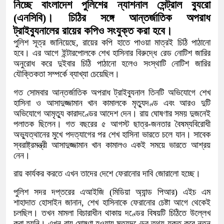
নিচ্ছে বাংলাদেশ পুলিশের ন্যাশনাল সেন্ট্রাল ব্যুরো
(এনসিবি)। চিঠির সঙ্গে আন্তর্জাতিক অপরাধ
ট্রাইব্যুনালের রায়ের কপিও সংযুক্ত করা হবে।
পুলিশ সূত্র জানিয়েছে, রায়ের কপি হাতে পাওয়া মাত্রই চিঠি পাঠানো
হবে। এর আগে ইন্টারপোলকে শেখ হাসিনার বিরুদ্ধে রেড নোটিশ জারির
অনুরোধ করে দুইবার চিঠি পাঠানো হলেও সংস্থাটি নোটিশ জারির
যৌক্তিকতা সম্পর্কে ব্যাখ্যা চেয়েছিল।
গত সোমবার আন্তর্জাতিক অপরাধ ট্রাইব্যুনাল তিনটি অভিযোগে শেখ
হাসিনা ও আসাদুজ্জামান খান কামালকে মৃত্যুদণ্ড এবং আরও দুটি
অভিযোগে আমৃত্যু কারাদণ্ডের আদেশ দেন। রায় ঘোষণার সময় দুজনেই
পলাতক ছিলেন। গত বছরের ৫ আগস্ট ছাত্র-জনতার বৈষম্যবিরোধী
অভ্যুত্থানের মুখে পদত্যাগের পর শেখ হাসিনা ভারতে চলে যান। সাবেক
স্বরাষ্ট্রমন্ত্রী আসাদুজ্জামান খান কামালও একই সময়ে ভারতে আশ্রয়
নেন।
রায় কার্যকর করতে এখন তাদের দেশে ফেরানোর দাবি জোরালো হচ্ছে।
পুলিশ সদর দপ্তরের এআইজি (মিডিয়া অ্যান্ড পিআর) এইচ এম
শাহাদাত হোসাইন জানান, শেখ হাসিনাকে ফেরানোর চেষ্টা আগে থেকেই
চলছিল। তখন মামলা বিচারাধীন থাকায় দণ্ডের বিষয়টি চিঠিতে উল্লেখ
করা হয়নি। এখন রায় ঘোষণা হওয়ায় মৃত্যুদণ্ডের তথ্য যুক্ত করে নতুন