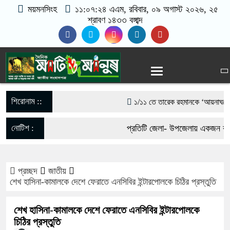
ময়মনসিংহ
১১:০৭:২৫ এএম
, রবিবার, ০৯ অগাস্ট ২০২৬, ২৫
শ্রাবণ ১৪৩৩ বঙ্গাব্দ
শিরোনাম ::
১/১১ তে তারেক রহমানকে ‘আয়নাঘরে’ বন্দ
গণঅভ্যুত্থানের সঙ্গে প্রথম বেইমানি কর
নোটিশ :
প্রতিটি জেলা- উপজেলায় একজন করে 
রাশেদ খাঁন
যোগাযোগঃ- Email- matiomanu
সরকারের কাজে কোনো গাফিলতি হলে কঠোর ব্
প্রচ্ছদ
জাতীয়
017-11684104, 013-03300539
শেখ হাসিনা-কামালকে দেশে ফেরাতে এনসিবির ইন্টারপোলকে চিঠির প্রস্তুতি
রিজভী
শেখ হাসিনা-কামালকে দেশে ফেরাতে এনসিবির ইন্টারপোলকে
মিয়ানমার সীমান্ত থেকে ৪০ হাজার ইয়াব
চিঠির প্রস্তুতি