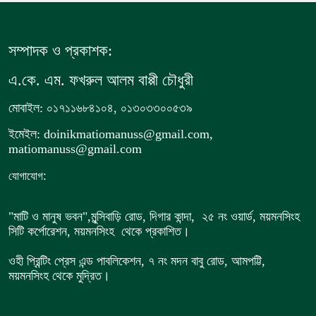
সম্পাদক ও প্রকাশক:
এ.কে. এম. ফখরুল আলম বাপ্পী চৌধুরী
মোবাইল: ০১৭১১৬৮৪১০৪, ০১৩০৩৩০০৫৩৯
ইমেইল: doinikmatiomanuss@gmail.com,
matiomanuss@gmail.com
:
যোগাযোগ
"মাটি ও মানুষ ভবন",
মুন্সিবাড়ি রোড,
দিগার কান্দা, ২৫ নং ওয়ার্ড, ময়মনসিংহ
সিটি কর্পোরেশন, ময়মনসিংহ থেকে প্রকাশিত।
ওহী প্রিন্টিং প্রেস এন্ড পাবলিকেশন, ৭ নং মদন বাবু রোড, আমপট্টি,
ময়মনসিংহ থেকে মুদ্রিত।