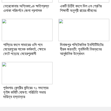
নেত্রকোনায় অগ্নিকাণ্ডে ক্ষতিগ্রস্ত
একটি চিঠিই বদলে দিল ৫ম শ্রেণির
এলাকা পরিদর্শনে জেলা প্রশাসক
শিক্ষার্থী অনুশ্রী রায়ের জীবনের
শাস্তির বদলে সাভারের ওসি পদে
দিনাজপুর পলিটেকনিক ইনস্টিটিউটের
মেহেরপুরের সাবেক কর্মকর্তা, ক্ষোভে
হীরক জয়ন্তী: পুনর্মিলনী নিবন্ধনের
ফেটে পড়েছে মেহেরপুরবাসী
আনুষ্ঠানিক উদ্বোধন
পূর্বধলায় কেন্দ্রীয় মন্দিরের ৭১ সদস্যের
পূর্ণাঙ্গ কমিটি ঘোষণা: পরিচিতি সভায়
দায়িত্ব হস্তান্তর