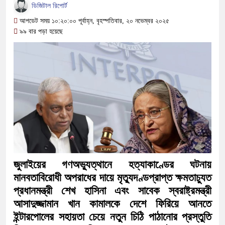
সামাজিক অপরাধ প্রতিরোধে কেন্দুয়ায় আ
ডিজিটাল রিপোর্ট
আপডেট সময় ১০:২০:০০ পূর্বাহ্ন, বৃহস্পতিবার, ২০ নভেম্বর ২০২৫
গড়ার আহ্বান
৯৯ বার পড়া হয়েছে
নেত্রকোনায় অগ্নিকাণ্ডে ক্ষতিগ্রস্ত এল
একটি চিঠিই বদলে দিল ৫ম শ্রেণির শিক্ষার্থ
শাস্তির বদলে সাভারের ওসি পদে মেহেরপুরে
পড়েছে মেহেরপুরবাসী
দিনাজপুর পলিটেকনিক ইনস্টিটিউটের হীরক জ
আনুষ্ঠানিক উদ্বোধন
জুলাইয়ের গণঅভ্যুত্থানে হত্যাকাণ্ডের ঘটনায়
পূর্বধলায় কেন্দ্রীয় মন্দিরের ৭১ সদস্যের পূ
মানবতাবিরোধী অপরাধের দায়ে মৃত্যুদণ্ডপ্রাপ্ত ক্ষমতাচ্যুত
প্রধানমন্ত্রী শেখ হাসিনা এবং সাবেক স্বরাষ্ট্রমন্ত্রী
হস্তান্তর
আসাদুজ্জামান খান কামালকে দেশে ফিরিয়ে আনতে
ইন্টারপোলের সহায়তা চেয়ে নতুন চিঠি পাঠানোর প্রস্তুতি