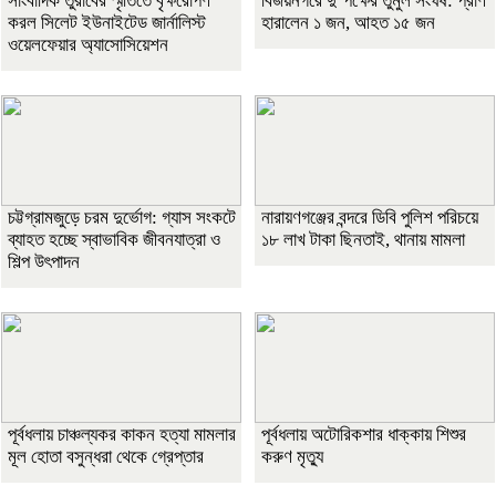
সাংবাদিক তুরাবের স্মৃতিতে বৃক্ষরোপণ
বিজয়নগরে দু’পক্ষের তুমুল সংঘর্ষ: প্রাণ
করল সিলেট ইউনাইটেড জার্নালিস্ট
হারালেন ১ জন, আহত ১৫ জন
ওয়েলফেয়ার অ্যাসোসিয়েশন
চট্টগ্রামজুড়ে চরম দুর্ভোগ: গ্যাস সংকটে
নারায়ণগঞ্জের বন্দরে ডিবি পুলিশ পরিচয়ে
ব্যাহত হচ্ছে স্বাভাবিক জীবনযাত্রা ও
১৮ লাখ টাকা ছিনতাই, থানায় মামলা
শিল্প উৎপাদন
পূর্বধলায় চাঞ্চল্যকর কাকন হত্যা মামলার
পূর্বধলায় অটোরিকশার ধাক্কায় শিশুর
মূল হোতা বসুন্ধরা থেকে গ্রেপ্তার
করুণ মৃত্যু