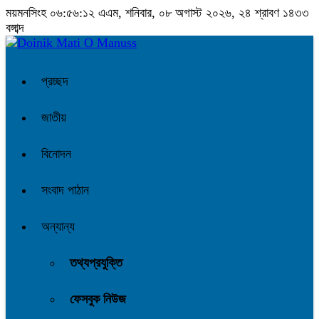
ময়মনসিংহ
০৬:৫৬:১৩ এএম
, শনিবার, ০৮ অগাস্ট ২০২৬, ২৪ শ্রাবণ ১৪৩৩
বঙ্গাব্দ
প্রচ্ছদ
জাতীয়
বিনোদন
সংবাদ পাঠান
অন্যান্য
তথ্যপ্রযুক্তি
ফেসবুক নিউজ