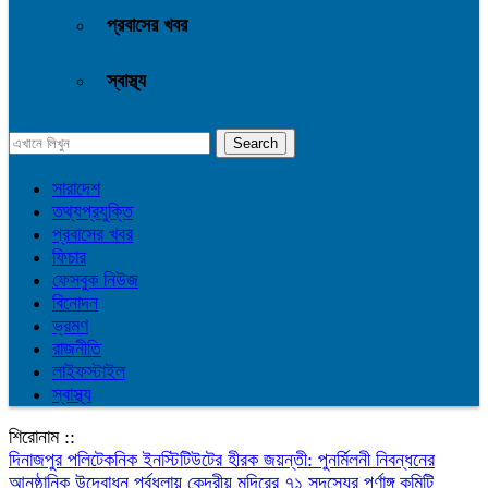
প্রবাসের খবর
স্বাস্থ্য
সারাদেশ
তথ্যপ্রযুক্তি
প্রবাসের খবর
ফিচার
ফেসবুক নিউজ
বিনোদন
ভ্রমণ
রাজনীতি
লাইফস্টাইল
স্বাস্থ্য
শিরোনাম ::
দিনাজপুর পলিটেকনিক ইনস্টিটিউটের হীরক জয়ন্তী: পুনর্মিলনী নিবন্ধনের
আনুষ্ঠানিক উদ্বোধন
পূর্বধলায় কেন্দ্রীয় মন্দিরের ৭১ সদস্যের পূর্ণাঙ্গ কমিটি