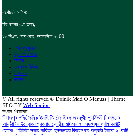
কর্পোরেট অফিস:
,
মীর প্লাজা (৩য় তলা)
,
00
৮৮
সি.কে. ঘোষ রোড
ময়মনসিংহ-২২
তথ্যপ্রযুক্তি
প্রবাসের খবর
ফিচার
ফেসবুক নিউজ
বিনোদন
ভ্রমণ
© All rights reserved © Doinik Mati O Manuss | Theme
SEO BY
Web Station
সংবাদ শিরোনাম ::
দিনাজপুর পলিটেকনিক ইনস্টিটিউটের হীরক জয়ন্তী: পুনর্মিলনী নিবন্ধনের
আনুষ্ঠানিক উদ্বোধন
পূর্বধলায় কেন্দ্রীয় মন্দিরের ৭১ সদস্যের পূর্ণাঙ্গ কমিটি
ঘোষণা: পরিচিতি সভায় দায়িত্ব হস্তান্তর
বিজয়নগরে বালুবাহী ট্রাকে ১ কোটি