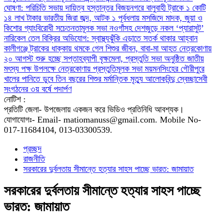
ঘোষণা: পরিচিতি সভায় দায়িত্ব হস্তান্তর
বিজয়নগরে বালুবাহী ট্রাকে ১ কোটি
১৪ লাখ টাকার ভারতীয় জিরা জব্দ, আটক ১
পূর্বধলায় মসজিদে মাদক, জুয়া ও
কিশোর গ্যাংবিরোধী সচেতনতামূলক সভা
নওগাঁসহ দেশজুড়ে নকল ‘প্যারাসুট’
নারিকেল তেল বিক্রির অভিযোগ: স্বাস্থ্যঝুঁকি এড়াতে সতর্ক থাকার আহ্বান
কালীগঞ্জে ট্রাকের ধাক্কায় থমকে গেল শিশুর জীবন, বাবা-মা আহত
নেত্রকোণায়
২০ আগস্ট শুরু হচ্ছে সপ্তাহব্যাপী বৃক্ষমেলা, প্রস্তুতি সভা অনুষ্ঠিত
জাতীয়
মৎস্য পক্ষ উপলক্ষে নেত্রকোণায় প্রস্তুতিমূলক সভা
ময়মনসিংহের গৌরীপুরে
খালের পানিতে ডুবে তিন বছরের শিশুর মর্মান্তিক মৃত্যু
আলোকবিন্দু স্বেচ্ছাসেবী
সংগঠনের ৩য় বর্ষে পদার্পণ
নোটিশ :
প্রতিটি জেলা- উপজেলায় একজন করে ভিডিও প্রতিনিধি আবশ্যক।
যোগাযোগঃ- Email- matiomanuss@gmail.com. Mobile No-
017-11684104, 013-03300539.
প্রচ্ছদ
রাজনীতি
সরকারের দুর্বলতায় সীমান্তে হত্যার সাহস পাচ্ছে ভারত: জামায়াত
সরকারের দুর্বলতায় সীমান্তে হত্যার সাহস পাচ্ছে
ভারত: জামায়াত