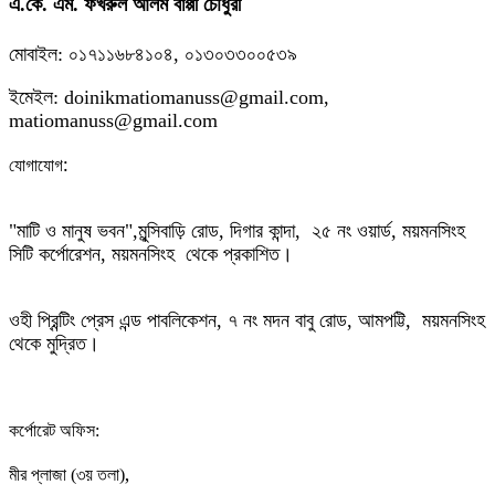
এ.কে. এম. ফখরুল আলম বাপ্পী চৌধুরী
মোবাইল: ০১৭১১৬৮৪১০৪, ০১৩০৩৩০০৫৩৯
ইমেইল: doinikmatiomanuss@gmail.com,
matiomanuss@gmail.com
:
যোগাযোগ
"মাটি ও মানুষ ভবন",
মুন্সিবাড়ি রোড,
দিগার কান্দা, ২৫ নং ওয়ার্ড, ময়মনসিংহ
সিটি কর্পোরেশন, ময়মনসিংহ থেকে প্রকাশিত।
ওহী প্রিন্টিং প্রেস এন্ড পাবলিকেশন, ৭ নং মদন বাবু রোড, আমপট্টি, ময়মনসিংহ
থেকে মুদ্রিত।
কর্পোরেট অফিস:
,
মীর প্লাজা (৩য় তলা)