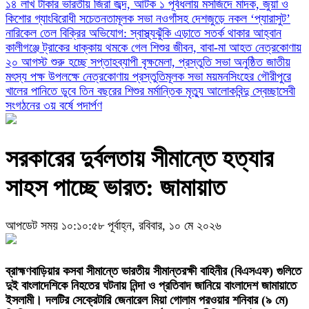
১৪ লাখ টাকার ভারতীয় জিরা জব্দ, আটক ১
পূর্বধলায় মসজিদে মাদক, জুয়া ও
কিশোর গ্যাংবিরোধী সচেতনতামূলক সভা
নওগাঁসহ দেশজুড়ে নকল ‘প্যারাসুট’
নারিকেল তেল বিক্রির অভিযোগ: স্বাস্থ্যঝুঁকি এড়াতে সতর্ক থাকার আহ্বান
কালীগঞ্জে ট্রাকের ধাক্কায় থমকে গেল শিশুর জীবন, বাবা-মা আহত
নেত্রকোণায়
২০ আগস্ট শুরু হচ্ছে সপ্তাহব্যাপী বৃক্ষমেলা, প্রস্তুতি সভা অনুষ্ঠিত
জাতীয়
মৎস্য পক্ষ উপলক্ষে নেত্রকোণায় প্রস্তুতিমূলক সভা
ময়মনসিংহের গৌরীপুরে
খালের পানিতে ডুবে তিন বছরের শিশুর মর্মান্তিক মৃত্যু
আলোকবিন্দু স্বেচ্ছাসেবী
সংগঠনের ৩য় বর্ষে পদার্পণ
সরকারের দুর্বলতায় সীমান্তে হত্যার
সাহস পাচ্ছে ভারত: জামায়াত
আপডেট সময় ১০:১০:৫৮ পূর্বাহ্ন, রবিবার, ১০ মে ২০২৬
ব্রাহ্মণবাড়িয়ার কসবা সীমান্তে ভারতীয় সীমান্তরক্ষী বাহিনীর (বিএসএফ) গুলিতে
দুই বাংলাদেশিকে নিহতের ঘটনায় নিন্দা ও প্রতিবাদ জানিয়ে বাংলাদেশ জামায়াতে
ইসলামী। দলটির সেক্রেটারি জেনারেল মিয়া গোলাম পরওয়ার শনিবার (৯ মে)