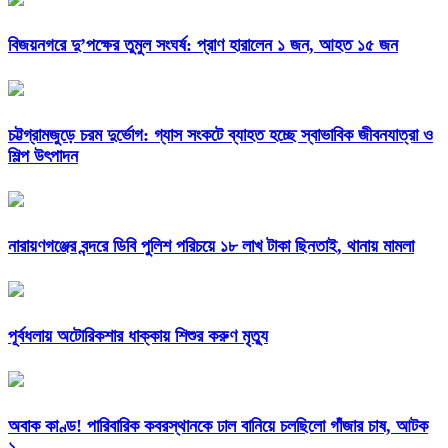
বিজয়নগরে দু’পক্ষের তুমুল সংঘর্ষ: প্রাণ হারালেন ১ জন, আহত ১৫ জন
চট্টগ্রামজুড়ে চরম দুর্ভোগ: গ্যাস সংকটে ব্যাহত হচ্ছে স্বাভাবিক জীবনযাত্রা ও
শিল্প উৎপাদন
নারায়ণগঞ্জের বন্দরে ডিবি পুলিশ পরিচয়ে ১৮ লাখ টাকা ছিনতাই, থানায় মামলা
পূর্বধলায় অটোরিকশার ধাক্কায় শিশুর করুণ মৃত্যু
অবাক কাণ্ড! পারিবারিক কবরস্থানকে ঢাল বানিয়ে চলছিলো গাঁজার চাষ, আটক
১