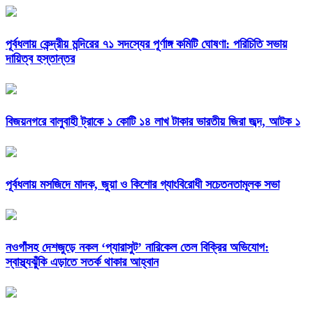
পূর্বধলায় কেন্দ্রীয় মন্দিরের ৭১ সদস্যের পূর্ণাঙ্গ কমিটি ঘোষণা: পরিচিতি সভায়
দায়িত্ব হস্তান্তর
বিজয়নগরে বালুবাহী ট্রাকে ১ কোটি ১৪ লাখ টাকার ভারতীয় জিরা জব্দ, আটক ১
পূর্বধলায় মসজিদে মাদক, জুয়া ও কিশোর গ্যাংবিরোধী সচেতনতামূলক সভা
নওগাঁসহ দেশজুড়ে নকল ‘প্যারাসুট’ নারিকেল তেল বিক্রির অভিযোগ:
স্বাস্থ্যঝুঁকি এড়াতে সতর্ক থাকার আহ্বান