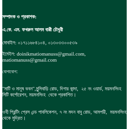
সম্পাদক ও প্রকাশক:
এ.কে. এম. ফখরুল আলম বাপ্পী চৌধুরী
মোবাইল: ০১৭১১৬৮৪১০৪, ০১৩০৩৩০০৫৩৯
ইমেইল: doinikmatiomanuss@gmail.com,
matiomanuss@gmail.com
:
যোগাযোগ
"মাটি ও মানুষ ভবন",
মুন্সিবাড়ি রোড,
দিগার কান্দা, ২৫ নং ওয়ার্ড, ময়মনসিংহ
সিটি কর্পোরেশন, ময়মনসিংহ থেকে প্রকাশিত।
ওহী প্রিন্টিং প্রেস এন্ড পাবলিকেশন, ৭ নং মদন বাবু রোড, আমপট্টি, ময়মনসিংহ
থেকে মুদ্রিত।