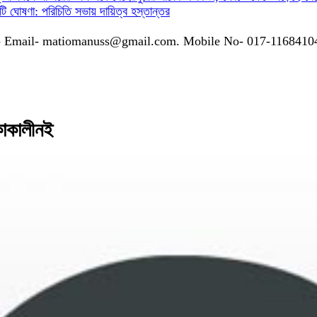
গ কমিটি ঘোষণা: পরিচিতি সভায় দায়িত্ব হস্তান্তর
গাযোগঃ- Email- matiomanuss@gmail.com. Mobile No- 017-116841
াকাকালীনই