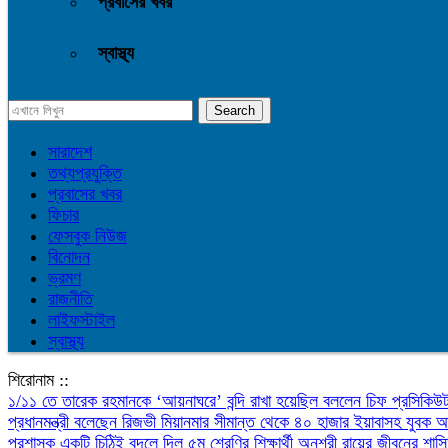
প্রবাসের খবর
স্বাস্থ্য
সারাদেশ
তথ্যপ্রযুক্তি
প্রবাসের খবর
ফিচার
ফেসবুক নিউজ
বিনোদন
ভ্রমণ
রাজনীতি
লাইফস্টাইল
স্বাস্থ্য
শিরোনাম ::
১/১১ তে তারেক রহমানকে ‘আয়নাঘরে’ বন্দি রাখা হয়েছিল বললেন চিফ প্রসিকি
প্রধানমন্ত্রী বলেছেন রিজভী
মিয়ানমার সীমান্ত থেকে ৪০ হাজার ইয়াবাসহ যুবক
প্রশাসক
একটি চিঠিই বদলে দিল ৫ম শ্রেণির শিক্ষার্থী অনুশ্রী রায়ের জীবনের
শাস্