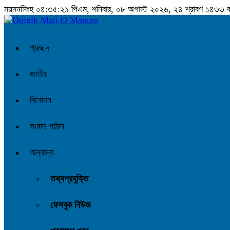
ময়মনসিংহ
০৪:৩৫:২২ পিএম
, শনিবার, ০৮ অগাস্ট ২০২৬, ২৪ শ্রাবণ ১৪৩৩ বঙ্গ
প্রচ্ছদ
জাতীয়
বিনোদন
সংবাদ পাঠান
অন্যান্য
তথ্যপ্রযুক্তি
ফেসবুক নিউজ