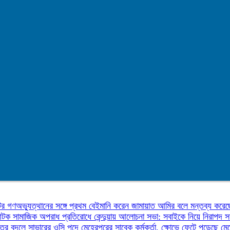
উটর
গণঅভ্যুত্থানের সঙ্গে প্রথম বেইমানি করেন জামায়াত আমির বলে মন্তব্য করেছ
 আটক
সামাজিক অপরাধ প্রতিরোধে কেন্দুয়ায় আলোচনা সভা: সবাইকে নিয়ে নিরাপদ
তির বদলে সাভারের ওসি পদে মেহেরপুরের সাবেক কর্মকর্তা, ক্ষোভে ফেটে পড়েছে মে