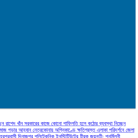
েন রাশেদ খাঁন
সরকারের কাজে কোনো গাফিলতি হলে কঠোর ব্যবস্থা নিচ্ছেন
 সমাজ গড়ার আহ্বান
নেত্রকোনায় অগ্নিকাণ্ডে ক্ষতিগ্রস্ত এলাকা পরিদর্শনে জেলা
হেরপুরবাসী
দিনাজপুর পলিটেকনিক ইনস্টিটিউটের হীরক জয়ন্তী: পুনর্মিলনী