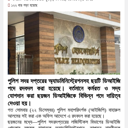
াধ প্রতিরোধে কেন্দুয়ায় আলোচনা সভা: সবাইকে নিয়ে নিরাপদ সমাজ
১২২ বার পড়া হয়েছে
গ্নিকাণ্ডে ক্ষতিগ্রস্ত এলাকা পরিদর্শনে জেলা প্রশাসক
লে দিল ৫ম শ্রেণির শিক্ষার্থী অনুশ্রী রায়ের জীবনের
 সাভারের ওসি পদে মেহেরপুরের সাবেক কর্মকর্তা, ক্ষোভে ফেটে
রবাসী
েকনিক ইনস্টিটিউটের হীরক জয়ন্তী: পুনর্মিলনী নিবন্ধনের
পুলিশ সদর দপ্তরের অ্যাডমিনিস্ট্রেশনসহ ছয়টি ডিআইজি
বোধন
পদে রদবদল করা হয়েছে। বর্তমানে কর্মরত ও সদ্য
যোগদান করা ছয়জন ডিআইজিকে বিভিন্ন পদে দায়িত্ব
দ্রীয় মন্দিরের ৭১ সদস্যের পূর্ণাঙ্গ কমিটি ঘোষণা: পরিচিতি সভায় দায়িত্ব
দেওয়া হয়।
গত সোমবার (২২ ডিসেম্বর) পুলিশ মহাপরিদর্শক (আইজিপি) বাহারুল
আলমের সই করা এক অফিস আদেশে এ রদবদল করা হয়েছে।
ছয়জনের মধ্যে—পুলিশ সদরদপ্তরের লজিস্টিকস বিভাগের ডিআইজি