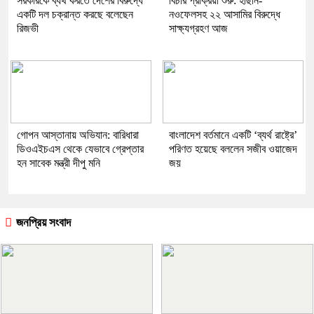
সরকারকে ব্যর্থ করতে দেশের বিরুদ্ধে
বিচার প্রক্রিয়া শুরু: হাছান-
একটি দল চক্রান্ত করছে বলেছেন
নওফেলসহ ২২ আসামির বিরুদ্ধে
রিজভী
সাক্ষ্যগ্রহণ আজ
গোপন আস্তানায় অভিযান: বারিধারা
বাংলাদেশ বর্তমানে একটি ‘ব্যর্থ রাষ্ট্রে’
ডিওএইচএস থেকে যেভাবে গ্রেপ্তার
পরিণত হয়েছে বললেন সজীব ওয়াজেদ
হন সাবেক মন্ত্রী দীপু মনি
জয়
জনপ্রিয় সংবাদ