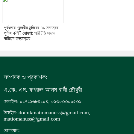
পূর্বধলায় কেন্দ্রীয় মন্দিরের ৭১ সদস্যের
পূর্ণাঙ্গ কমিটি ঘোষণা: পরিচিতি সভায়
দায়িত্ব হস্তান্তর
সম্পাদক ও প্রকাশক:
এ.কে. এম. ফখরুল আলম বাপ্পী চৌধুরী
মোবাইল: ০১৭১১৬৮৪১০৪, ০১৩০৩৩০০৫৩৯
ইমেইল: doinikmatiomanuss@gmail.com,
matiomanuss@gmail.com
:
যোগাযোগ