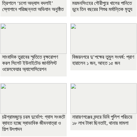
‎ত্রিশালে ‘চলো অভ্যাস বদলাই’
ময়মনসিংহের গৌরীপুরে খালের পানিতে
স্লোগানে পরিচ্ছন্নতা অভিযান অনুষ্ঠিত
ডুবে তিন বছরের শিশুর মর্মান্তিক মৃত্যু
সাংবাদিক তুরাবের স্মৃতিতে বৃক্ষরোপণ
বিজয়নগরে দু’পক্ষের তুমুল সংঘর্ষ: প্রাণ
করল সিলেট ইউনাইটেড জার্নালিস্ট
হারালেন ১ জন, আহত ১৫ জন
ওয়েলফেয়ার অ্যাসোসিয়েশন
চট্টগ্রামজুড়ে চরম দুর্ভোগ: গ্যাস সংকটে
নারায়ণগঞ্জের বন্দরে ডিবি পুলিশ পরিচয়ে
ব্যাহত হচ্ছে স্বাভাবিক জীবনযাত্রা ও
১৮ লাখ টাকা ছিনতাই, থানায় মামলা
শিল্প উৎপাদন