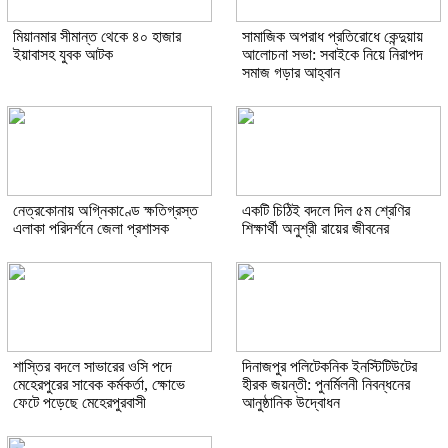
মিয়ানমার সীমান্ত থেকে ৪০ হাজার
সামাজিক অপরাধ প্রতিরোধে কেন্দুয়ায়
ইয়াবাসহ যুবক আটক
আলোচনা সভা: সবাইকে নিয়ে নিরাপদ
সমাজ গড়ার আহ্বান
নেত্রকোনায় অগ্নিকাণ্ডে ক্ষতিগ্রস্ত
একটি চিঠিই বদলে দিল ৫ম শ্রেণির
এলাকা পরিদর্শনে জেলা প্রশাসক
শিক্ষার্থী অনুশ্রী রায়ের জীবনের
শাস্তির বদলে সাভারের ওসি পদে
দিনাজপুর পলিটেকনিক ইনস্টিটিউটের
মেহেরপুরের সাবেক কর্মকর্তা, ক্ষোভে
হীরক জয়ন্তী: পুনর্মিলনী নিবন্ধনের
ফেটে পড়েছে মেহেরপুরবাসী
আনুষ্ঠানিক উদ্বোধন