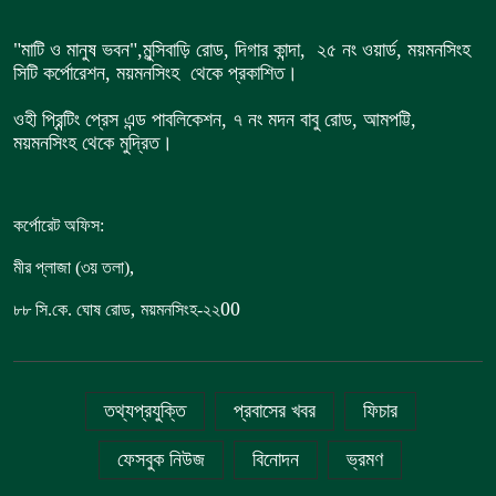
"মাটি ও মানুষ ভবন",
মুন্সিবাড়ি রোড,
দিগার কান্দা, ২৫ নং ওয়ার্ড, ময়মনসিংহ
সিটি কর্পোরেশন, ময়মনসিংহ থেকে প্রকাশিত।
ওহী প্রিন্টিং প্রেস এন্ড পাবলিকেশন, ৭ নং মদন বাবু রোড, আমপট্টি,
ময়মনসিংহ থেকে মুদ্রিত।
কর্পোরেট অফিস:
,
মীর প্লাজা (৩য় তলা)
,
00
৮৮
সি.কে. ঘোষ রোড
ময়মনসিংহ-২২
তথ্যপ্রযুক্তি
প্রবাসের খবর
ফিচার
ফেসবুক নিউজ
বিনোদন
ভ্রমণ