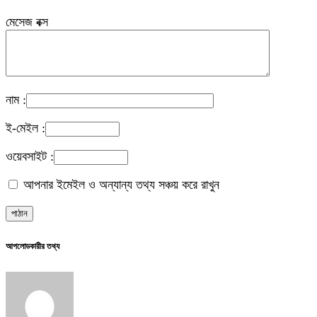
মেসেজ বক্স
নাম :
ই-মেইল :
ওয়েবসাইট :
আপনার ইমেইল ও অন্যান্য তথ্য সঞ্চয় করে রাখুন
আপলোডকারীর তথ্য