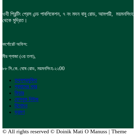
ওহী প্রিন্টিং প্রেস এন্ড পাবলিকেশন, ৭ নং মদন বাবু রোড, আমপট্টি, ময়মনসিংহ
থেকে মুদ্রিত।
কর্পোরেট অফিস:
,
মীর প্লাজা (৩য় তলা)
,
00
৮৮
সি.কে. ঘোষ রোড
ময়মনসিংহ-২২
তথ্যপ্রযুক্তি
প্রবাসের খবর
ফিচার
ফেসবুক নিউজ
বিনোদন
ভ্রমণ
© All rights reserved © Doinik Mati O Manuss | Theme