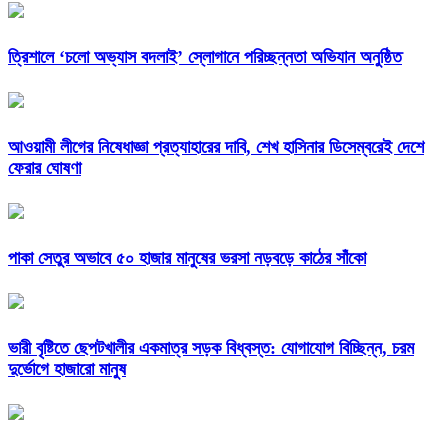
‎ত্রিশালে ‘চলো অভ্যাস বদলাই’ স্লোগানে পরিচ্ছন্নতা অভিযান অনুষ্ঠিত
আওয়ামী লীগের নিষেধাজ্ঞা প্রত্যাহারের দাবি, শেখ হাসিনার ডিসেম্বরেই দেশে
ফেরার ঘোষণা
পাকা সেতুর অভাবে ৫০ হাজার মানুষের ভরসা নড়বড়ে কাঠের সাঁকো
ভারী বৃষ্টিতে ছেপটখালীর একমাত্র সড়ক বিধ্বস্ত: যোগাযোগ বিচ্ছিন্ন, চরম
দুর্ভোগে হাজারো মানুষ