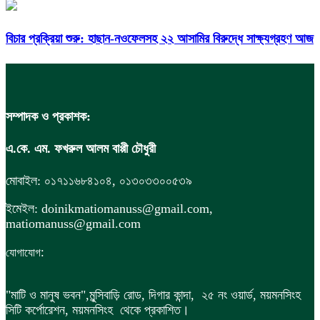
বিচার প্রক্রিয়া শুরু: হাছান-নওফেলসহ ২২ আসামির বিরুদ্ধে সাক্ষ্যগ্রহণ আজ
সম্পাদক ও প্রকাশক:
এ.কে. এম. ফখরুল আলম বাপ্পী চৌধুরী
মোবাইল: ০১৭১১৬৮৪১০৪, ০১৩০৩৩০০৫৩৯
ইমেইল: doinikmatiomanuss@gmail.com,
matiomanuss@gmail.com
:
যোগাযোগ
"মাটি ও মানুষ ভবন",
মুন্সিবাড়ি রোড,
দিগার কান্দা, ২৫ নং ওয়ার্ড, ময়মনসিংহ
সিটি কর্পোরেশন, ময়মনসিংহ থেকে প্রকাশিত।