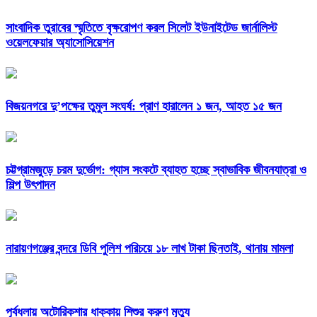
সাংবাদিক তুরাবের স্মৃতিতে বৃক্ষরোপণ করল সিলেট ইউনাইটেড জার্নালিস্ট
ওয়েলফেয়ার অ্যাসোসিয়েশন
বিজয়নগরে দু’পক্ষের তুমুল সংঘর্ষ: প্রাণ হারালেন ১ জন, আহত ১৫ জন
চট্টগ্রামজুড়ে চরম দুর্ভোগ: গ্যাস সংকটে ব্যাহত হচ্ছে স্বাভাবিক জীবনযাত্রা ও
শিল্প উৎপাদন
নারায়ণগঞ্জের বন্দরে ডিবি পুলিশ পরিচয়ে ১৮ লাখ টাকা ছিনতাই, থানায় মামলা
পূর্বধলায় অটোরিকশার ধাক্কায় শিশুর করুণ মৃত্যু