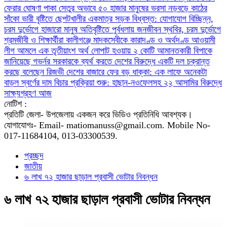
ফেরার ঘোষণা
পাকা সেতুর অভাবে ৫০ হাজার মানুষের ভরসা নড়বড়ে কাঠের
সাঁকো
ভারী বৃষ্টিতে ছেপটখালীর একমাত্র সড়ক বিধ্বস্ত: যোগাযোগ বিচ্ছিন্ন,
চরম দুর্ভোগে হাজারো মানুষ
অতিবৃষ্টিতে পূর্বধলায় জনজীবন স্থবির, চরম দুর্ভোগে
শ্রমজীবী ও শিক্ষার্থীরা
কালীগঞ্জে মাদকসেবীকে কারাদণ্ড ও অর্থদণ্ড
আওয়ামী
লীগ আমলে এক তৃতীয়াংশ অর্থ লোপাট হওয়ায় ২ কোটি আমানতকারী বিপাকে
জানিয়েছে গভর্নর
সরকারকে ব্যর্থ করতে দেশের বিরুদ্ধে একটি দল চক্রান্ত
করছে বলেছেন রিজভী
দেশের বাজারে ফের বড় ধাক্কা: এক লাফে অনেকটা
বাড়ল স্বর্ণের দাম
বিচার প্রক্রিয়া শুরু: হাছান-নওফেলসহ ২২ আসামির বিরুদ্ধে
সাক্ষ্যগ্রহণ আজ
নোটিশ :
প্রতিটি জেলা- উপজেলায় একজন করে ভিডিও প্রতিনিধি আবশ্যক।
যোগাযোগঃ- Email- matiomanuss@gmail.com. Mobile No-
017-11684104, 013-03300539.
প্রচ্ছদ
জাতীয়
৬ লাখ ৭২ হাজার ছাড়াল প্রবাসী ভোটার নিবন্ধন
৬ লাখ ৭২ হাজার ছাড়াল প্রবাসী ভোটার নিবন্ধন