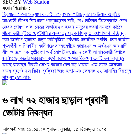
SEO BY
Web Station
সংবাদ শিরোনাম ::
‎ত্রিশালে ‘চলো অভ্যাস বদলাই’ স্লোগানে পরিচ্ছন্নতা অভিযান অনুষ্ঠিত
আওয়ামী লীগের নিষেধাজ্ঞা প্রত্যাহারের দাবি, শেখ হাসিনার ডিসেম্বরেই দেশে
ফেরার ঘোষণা
পাকা সেতুর অভাবে ৫০ হাজার মানুষের ভরসা নড়বড়ে কাঠের
সাঁকো
ভারী বৃষ্টিতে ছেপটখালীর একমাত্র সড়ক বিধ্বস্ত: যোগাযোগ বিচ্ছিন্ন,
চরম দুর্ভোগে হাজারো মানুষ
অতিবৃষ্টিতে পূর্বধলায় জনজীবন স্থবির, চরম দুর্ভোগে
শ্রমজীবী ও শিক্ষার্থীরা
কালীগঞ্জে মাদকসেবীকে কারাদণ্ড ও অর্থদণ্ড
আওয়ামী
লীগ আমলে এক তৃতীয়াংশ অর্থ লোপাট হওয়ায় ২ কোটি আমানতকারী বিপাকে
জানিয়েছে গভর্নর
সরকারকে ব্যর্থ করতে দেশের বিরুদ্ধে একটি দল চক্রান্ত
করছে বলেছেন রিজভী
দেশের বাজারে ফের বড় ধাক্কা: এক লাফে অনেকটা
বাড়ল স্বর্ণের দাম
বিচার প্রক্রিয়া শুরু: হাছান-নওফেলসহ ২২ আসামির বিরুদ্ধে
সাক্ষ্যগ্রহণ আজ
৬ লাখ ৭২ হাজার ছাড়াল প্রবাসী
ভোটার নিবন্ধন
আপডেট সময় ১১:৩৪:২৭ পূর্বাহ্ন, বুধবার, ২৪ ডিসেম্বর ২০২৫