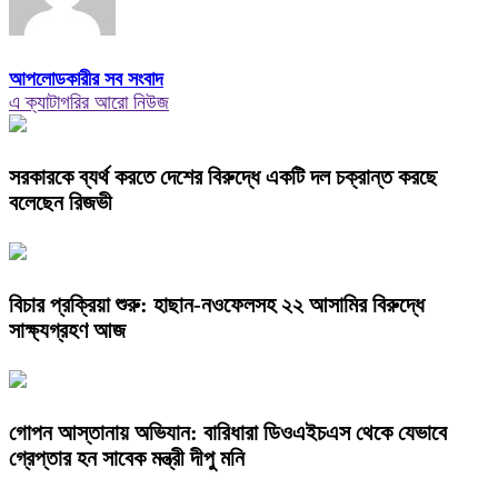
আপলোডকারীর সব সংবাদ
এ ক্যাটাগরির আরো নিউজ
সরকারকে ব্যর্থ করতে দেশের বিরুদ্ধে একটি দল চক্রান্ত করছে
বলেছেন রিজভী
বিচার প্রক্রিয়া শুরু: হাছান-নওফেলসহ ২২ আসামির বিরুদ্ধে
সাক্ষ্যগ্রহণ আজ
গোপন আস্তানায় অভিযান: বারিধারা ডিওএইচএস থেকে যেভাবে
গ্রেপ্তার হন সাবেক মন্ত্রী দীপু মনি