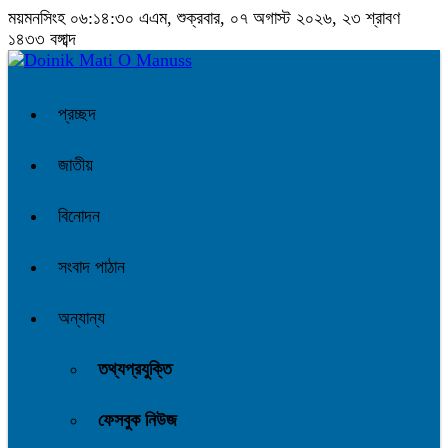
ময়মনসিংহ
০৬:১৪:৩১ এএম
, শুক্রবার, ০৭ অগাস্ট ২০২৬, ২৩ শ্রাবণ
১৪৩৩ বঙ্গাব্দ
প্রচ্ছদ
জাতীয়
বিনোদন
সংবাদ পাঠান
অন্যান্য
তথ্যপ্রযুক্তি
ফেসবুক নিউজ