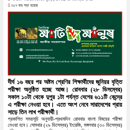
অতিবৃষ্টিতে পূর্বধলায় জনজীবন স্থবির, চরম দু
৩১৭ বার পড়া হয়েছে
কালীগঞ্জে মাদকসেবীকে কারাদণ্ড ও অর্থদণ
আওয়ামী লীগ আমলে এক তৃতীয়াংশ অর্থ 
বিপাকে জানিয়েছে গভর্নর
সরকারকে ব্যর্থ করতে দেশের বিরুদ্ধে একট
দেশের বাজারে ফের বড় ধাক্কা: এক লাফে অন
বিচার প্রক্রিয়া শুরু: হাছান-নওফেলসহ ২২ 
দীর্ঘ ১৬ বছর পর অষ্টম শ্রেণির শিক্ষার্থীদের জুনিয়র বৃত্তি
পরীক্ষা অনুষ্ঠিত হচ্ছে আজ। রোববার (২৮ ডিসম্বের)
সকাল ১০টা থেকে দুপুর ১টা পর্যন্ত দেশের ৬১১টি কেন্দ্রে
এ পরীক্ষা নেওয়া হবে। এতে অংশ নেবে সারাদেশের প্রায়
সাড়ে তিন লাখ পরীক্ষার্থী।
প্রকাশিত সময়সূচি অনুযায়ী-প্রথমদিন রোববার বাংলা বিষয়ের পরীক্ষা
নেওয়া হবে। সোমবার (২৯ ডিসেম্বর) ইংরেজি, মঙ্গলবার (৩০ ডিসেম্বর)