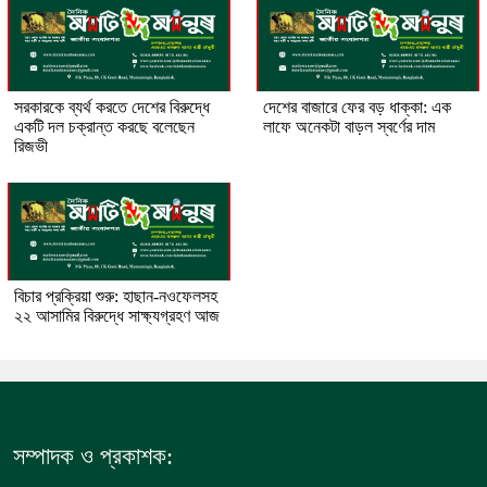
সরকারকে ব্যর্থ করতে দেশের বিরুদ্ধে
দেশের বাজারে ফের বড় ধাক্কা: এক
একটি দল চক্রান্ত করছে বলেছেন
লাফে অনেকটা বাড়ল স্বর্ণের দাম
রিজভী
বিচার প্রক্রিয়া শুরু: হাছান-নওফেলসহ
২২ আসামির বিরুদ্ধে সাক্ষ্যগ্রহণ আজ
সম্পাদক ও প্রকাশক: