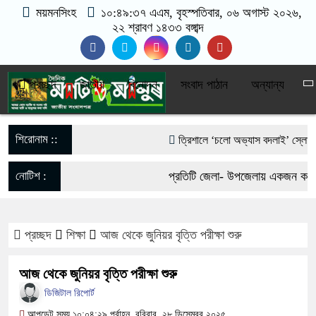
ময়মনসিংহ
১০:৪৯:৩৮ এএম
, বৃহস্পতিবার, ০৬ অগাস্ট ২০২৬,
২২ শ্রাবণ ১৪৩৩ বঙ্গাব্দ
প্রচ্ছদ
জাতীয়
বিনোদন
সংবাদ পাঠান
অন্যান্য
শিরোনাম ::
‎ত্রিশালে ‘চলো অভ্যাস বদলাই’ স্লোগানে প
আওয়ামী লীগের নিষেধাজ্ঞা প্রত্যাহারের দা
নোটিশ :
প্রতিটি জেলা- উপজেলায় একজন করে ভ
ফেরার ঘোষণা
যোগাযোগঃ- Email- matiomanus
পাকা সেতুর অভাবে ৫০ হাজার মানুষের ভরস
প্রচ্ছদ
শিক্ষা
আজ থেকে জুনিয়র বৃত্তি পরীক্ষা শুরু
017-11684104, 013-03300539.
ভারী বৃষ্টিতে ছেপটখালীর একমাত্র সড়ক বিধ্
আজ থেকে জুনিয়র বৃত্তি পরীক্ষা শুরু
দুর্ভোগে হাজারো মানুষ
ডিজিটাল রিপোর্ট
আপডেট সময় ১০:০৪:২৯ পূর্বাহ্ন, রবিবার, ২৮ ডিসেম্বর ২০২৫