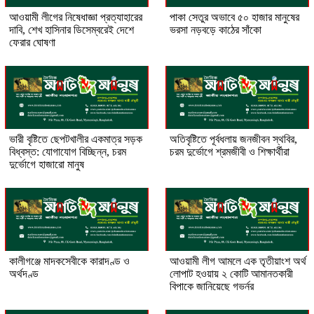
আওয়ামী লীগের নিষেধাজ্ঞা প্রত্যাহারের
পাকা সেতুর অভাবে ৫০ হাজার মানুষের
দাবি, শেখ হাসিনার ডিসেম্বরেই দেশে
ভরসা নড়বড়ে কাঠের সাঁকো
ফেরার ঘোষণা
ভারী বৃষ্টিতে ছেপটখালীর একমাত্র সড়ক
অতিবৃষ্টিতে পূর্বধলায় জনজীবন স্থবির,
বিধ্বস্ত: যোগাযোগ বিচ্ছিন্ন, চরম
চরম দুর্ভোগে শ্রমজীবী ও শিক্ষার্থীরা
দুর্ভোগে হাজারো মানুষ
কালীগঞ্জে মাদকসেবীকে কারাদণ্ড ও
আওয়ামী লীগ আমলে এক তৃতীয়াংশ অর্থ
অর্থদণ্ড
লোপাট হওয়ায় ২ কোটি আমানতকারী
বিপাকে জানিয়েছে গভর্নর