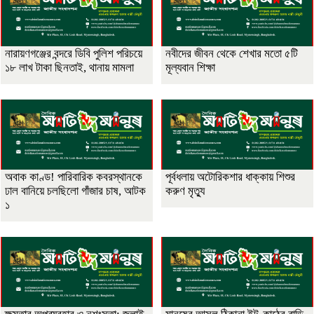
নারায়ণগঞ্জের বন্দরে ডিবি পুলিশ পরিচয়ে
নবীদের জীবন থেকে শেখার মতো ৫টি
১৮ লাখ টাকা ছিনতাই, থানায় মামলা
মূল্যবান শিক্ষা
অবাক কাণ্ড! পারিবারিক কবরস্থানকে
পূর্বধলায় অটোরিকশার ধাক্কায় শিশুর
ঢাল বানিয়ে চলছিলো গাঁজার চাষ, আটক
করুণ মৃত্যু
১