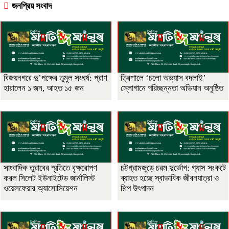
জনপ্রিয় সংবাদ
বিজয়নগরে দু’পক্ষের তুমুল সংঘর্ষ: প্রাণ
‎ত্রিশালে ‘চলো অভ্যাস বদলাই’
হারালেন ১ জন, আহত ১৫ জন
স্লোগানে পরিচ্ছন্নতা অভিযান অনুষ্ঠিত
সাংবাদিক তুরাবের স্মৃতিতে বৃক্ষরোপণ
চট্টগ্রামজুড়ে চরম দুর্ভোগ: গ্যাস সংকটে
করল সিলেট ইউনাইটেড জার্নালিস্ট
ব্যাহত হচ্ছে স্বাভাবিক জীবনযাত্রা ও
ওয়েলফেয়ার অ্যাসোসিয়েশন
শিল্প উৎপাদন