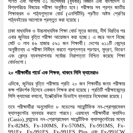
গণিত এবং আগামী ৩১ ডিসেম্বর (বুধবার) বিজ্ঞান এবং বাংলাদেশ ও
বিশ্বপরিচয় বিষয়ের পরীক্ষা অনুষ্ঠিত হবে। পরীক্ষার সব প্রশ্ন জাতীয়
শিক্ষাক্রম ও পাঠ্যপুস্তক বোর্ড (এনসিটিবি) প্রণীত অষ্টম শ্রেণির
পাঠ্যবইয়ের আলোকে প্রস্তুত করা হয়েছে।
ঢাকা মাধ্যমিক ও উচ্চমাধ্যমিক শিক্ষা বোর্ড সূত্র জানায়, দীর্ঘ বিরতির পর
এবার জুনিয়র বৃত্তি পরীক্ষা আয়োজন করা হচ্ছে। এ বছর অংশ নিচ্ছে
মোট ৩ লাখ ৪৬ হাজার ৫৯১ জন শিক্ষার্থী। দেশের ৬১১টি কেন্দ্রে
অনুষ্ঠিতব্য এ পরীক্ষা নির্বিঘ্ন করতে প্রশ্নপত্র প্রণয়ন, মুদ্রণ, বিতরণ
এবং কেন্দ্র ব্যবস্থাপনায় সর্বোচ্চ নিরাপত্তা নিশ্চিত করেছে শিক্ষা
বোর্ডগুলো।
২০ পরীক্ষার্থীর গার্ডে এক শিক্ষক, থাকবে সিসি ক্যামেরাও
এদিকে, জুনিয়র বৃত্তি পরীক্ষায় প্রতি ২০ জন শিক্ষার্থীর জন্য পরীক্ষার
কক্ষ পরিদর্শক হিসেবে একজন শিক্ষক রাখা হয়েছে। প্রতিটি পরীক্ষাকেন্দ্রে
সিসি ক্যামেরা বসানো, ইলেক্ট্রনিক ডিভাইস ব্যবহারে নিষেধাজ্ঞা রয়েছে।
তবে পরীক্ষার্থীরা অনুমোদিত ৮ মডেলের সায়েন্টিফিক নন-প্রোগ্রামেবল
ক্যালকুলেটর ব্যবহার করতে পারবে। এরমধ্যে পরীক্ষার্থীরা ক্যাসিও
(Casio) ব্র্যান্ডের নন–প্রোগ্রামেবল সায়েন্টিফিক ক্যালকুলেটরের মধ্যে
Fx-82MS, Fx-100MS, Fx-570MS, Fx-991MS, Fx-
991Ex, Fx-991ES, Fx-991ES Plus এবং Fx-991CW