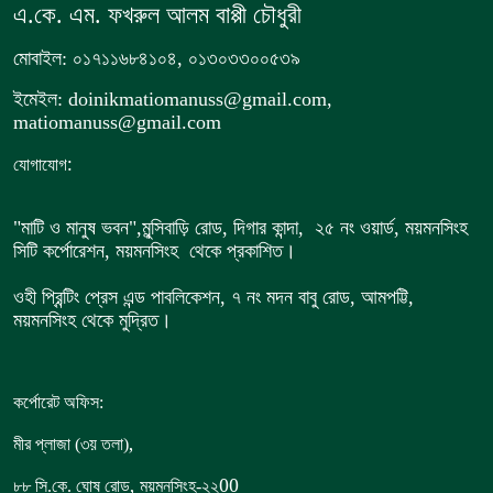
এ.কে. এম. ফখরুল আলম বাপ্পী চৌধুরী
মোবাইল: ০১৭১১৬৮৪১০৪, ০১৩০৩৩০০৫৩৯
ইমেইল: doinikmatiomanuss@gmail.com,
matiomanuss@gmail.com
:
যোগাযোগ
"মাটি ও মানুষ ভবন",
মুন্সিবাড়ি রোড,
দিগার কান্দা, ২৫ নং ওয়ার্ড, ময়মনসিংহ
সিটি কর্পোরেশন, ময়মনসিংহ থেকে প্রকাশিত।
ওহী প্রিন্টিং প্রেস এন্ড পাবলিকেশন, ৭ নং মদন বাবু রোড, আমপট্টি,
ময়মনসিংহ থেকে মুদ্রিত।
কর্পোরেট অফিস:
,
মীর প্লাজা (৩য় তলা)
,
00
৮৮
সি.কে. ঘোষ রোড
ময়মনসিংহ-২২