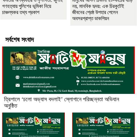
ক্ষমতার অপব্যবহার ও নৃশংসতা: জুলাই
মানুষের আসল ঠিকানা ইট-কাঠের বাড়ি
গণহত্যায় পুলিশের ভূমিকা নিয়ে
নয়, মানবিক হৃদয়: এক চিরকুটেই
চাঞ্চল্যকর তথ্য প্রকাশ
জীবনের শ্রেষ্ঠ উপহার পেলেন
অবসরপ্রাপ্ত ডাকপিয়ন
সর্বশেষ সংবাদ
‎ত্রিশালে ‘চলো অভ্যাস বদলাই’ স্লোগানে পরিচ্ছন্নতা অভিযান
অনুষ্ঠিত