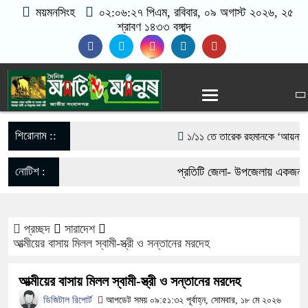
ময়মনসিংহ
০২:০৬:২৭ পিএম
, রবিবার, ০৯ অগাস্ট ২০২৬, ২৫
শ্রাবণ ১৪৩৩ বঙ্গাব্দ
শিরোনাম ::
১/১১ তে তারেক রহমানকে ‘আয়নাঘরে’ ব
গণঅভ্যুত্থানের সঙ্গে প্রথম বেইমানি
নোটিশ :
প্রতিটি জেলা- উপজেলায় একজন কর
রাশেদ খাঁন
যোগাযোগঃ- Email- matioma
সরকারের কাজে কোনো গাফিলতি হলে কঠোর
প্রচ্ছদ
সারাদেশ
017-11684104, 013-033005
​আত্মীয়ের বাসায় মিলল স্বামী-স্ত্রী ও সন্তানের মরদেহ
রিজভী
​আত্মীয়ের বাসায় মিলল স্বামী-স্ত্রী ও সন্তানের মরদেহ
মিয়ানমার সীমান্ত থেকে ৪০ হাজার ই
ডিজিটাল রিপোর্ট
আপডেট সময় ০৯:৫১:৩২ পূর্বাহ্ন, সোমবার, ১৮ মে ২০২৬