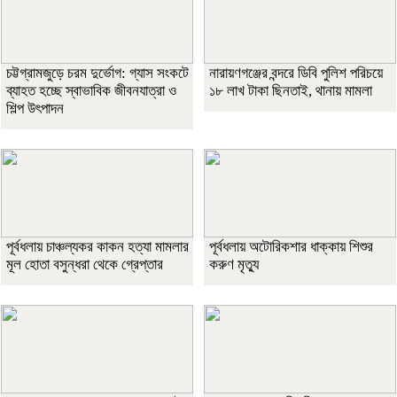
চট্টগ্রামজুড়ে চরম দুর্ভোগ: গ্যাস সংকটে
নারায়ণগঞ্জের বন্দরে ডিবি পুলিশ পরিচয়ে
ব্যাহত হচ্ছে স্বাভাবিক জীবনযাত্রা ও
১৮ লাখ টাকা ছিনতাই, থানায় মামলা
শিল্প উৎপাদন
পূর্বধলায় চাঞ্চল্যকর কাকন হত্যা মামলার
পূর্বধলায় অটোরিকশার ধাক্কায় শিশুর
মূল হোতা বসুন্ধরা থেকে গ্রেপ্তার
করুণ মৃত্যু