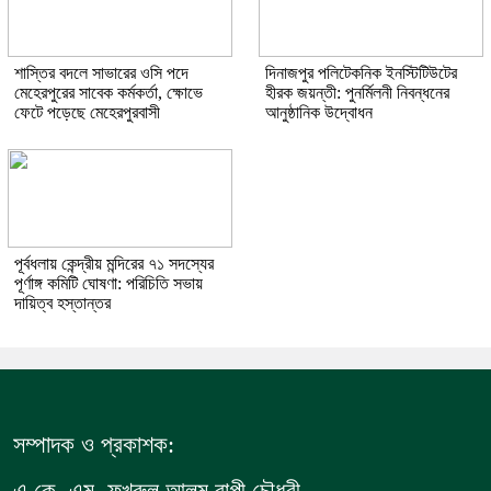
শাস্তির বদলে সাভারের ওসি পদে
দিনাজপুর পলিটেকনিক ইনস্টিটিউটের
মেহেরপুরের সাবেক কর্মকর্তা, ক্ষোভে
হীরক জয়ন্তী: পুনর্মিলনী নিবন্ধনের
ফেটে পড়েছে মেহেরপুরবাসী
আনুষ্ঠানিক উদ্বোধন
পূর্বধলায় কেন্দ্রীয় মন্দিরের ৭১ সদস্যের
পূর্ণাঙ্গ কমিটি ঘোষণা: পরিচিতি সভায়
দায়িত্ব হস্তান্তর
সম্পাদক ও প্রকাশক: