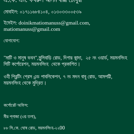
এ.কে. এম. ফখরুল আলম বাপ্পী চৌধুরী
মোবাইল: ০১৭১১৬৮৪১০৪, ০১৩০৩৩০০৫৩৯
ইমেইল: doinikmatiomanuss@gmail.com,
matiomanuss@gmail.com
:
যোগাযোগ
"মাটি ও মানুষ ভবন",
মুন্সিবাড়ি রোড,
দিগার কান্দা, ২৫ নং ওয়ার্ড, ময়মনসিংহ
সিটি কর্পোরেশন, ময়মনসিংহ থেকে প্রকাশিত।
ওহী প্রিন্টিং প্রেস এন্ড পাবলিকেশন, ৭ নং মদন বাবু রোড, আমপট্টি,
ময়মনসিংহ থেকে মুদ্রিত।
কর্পোরেট অফিস:
,
মীর প্লাজা (৩য় তলা)
,
00
৮৮
সি.কে. ঘোষ রোড
ময়মনসিংহ-২২