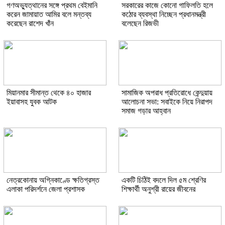
গণঅভ্যুত্থানের সঙ্গে প্রথম বেইমানি
সরকারের কাজে কোনো গাফিলতি হলে
করেন জামায়াত আমির বলে মন্তব্য
কঠোর ব্যবস্থা নিচ্ছেন প্রধানমন্ত্রী
করেছেন রাশেদ খাঁন
বলেছেন রিজভী
মিয়ানমার সীমান্ত থেকে ৪০ হাজার
সামাজিক অপরাধ প্রতিরোধে কেন্দুয়ায়
ইয়াবাসহ যুবক আটক
আলোচনা সভা: সবাইকে নিয়ে নিরাপদ
সমাজ গড়ার আহ্বান
নেত্রকোনায় অগ্নিকাণ্ডে ক্ষতিগ্রস্ত
একটি চিঠিই বদলে দিল ৫ম শ্রেণির
এলাকা পরিদর্শনে জেলা প্রশাসক
শিক্ষার্থী অনুশ্রী রায়ের জীবনের