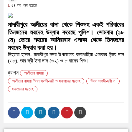
সামাজিক অপরাধ প্রতিরোধে কেন্দুয়া
৫৪ বার পড়া হয়েছে
গড়ার আহ্বান
মাদারীপুরে আত্মীয়ের বাসা থেকে শিশুসহ একই পরিবারের
নেত্রকোনায় অগ্নিকাণ্ডে ক্ষতিগ্রস্ত
তিনজনের মরদেহ উদ্ধার করেছে পুলিশ। সোমবার (১৮
একটি চিঠিই বদলে দিল ৫ম শ্রেণির শিক্ষা
মে) ভোরে শহরের আমিরাবাদ এলাকা থেকে তিনজনের
মরদেহ উদ্ধার করা হয়।
শাস্তির বদলে সাভারের ওসি পদে মেহেরপ
নিহতরা হলেন- মাদারীপুর সদর উপজেলার কলাগাছিয়া এলাকার চিন্ময় দাস
(৩৮), তার স্ত্রী ইশা দাস (৩২) ও ৮ মাসের শিশু।
পড়েছে মেহেরপুরবাসী
ট্যাগস
​আত্মীয়ের বাসায়
দিনাজপুর পলিটেকনিক ইনস্টিটিউটের হীর
আত্মীয়ের বাসায় মিলল স্বামী-স্ত্রী ও সন্তানের মরদেহ
মিলল স্বামী-স্ত্রী ও
আনুষ্ঠানিক উদ্বোধন
সন্তানের মরদেহ
পূর্বধলায় কেন্দ্রীয় মন্দিরের ৭১ সদস্যের
হস্তান্তর