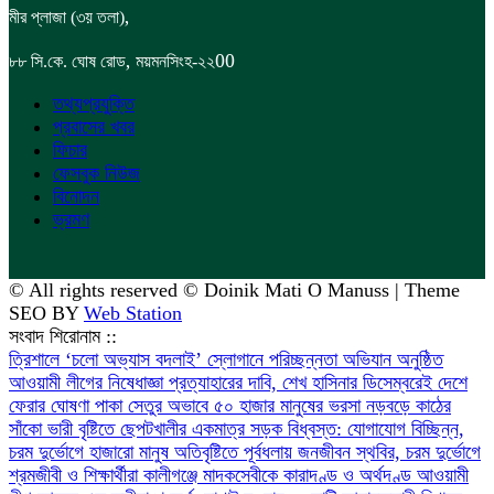
,
মীর প্লাজা (৩য় তলা)
,
00
৮৮
সি.কে. ঘোষ রোড
ময়মনসিংহ-২২
তথ্যপ্রযুক্তি
প্রবাসের খবর
ফিচার
ফেসবুক নিউজ
বিনোদন
ভ্রমণ
© All rights reserved © Doinik Mati O Manuss | Theme
SEO BY
Web Station
সংবাদ শিরোনাম ::
‎ত্রিশালে ‘চলো অভ্যাস বদলাই’ স্লোগানে পরিচ্ছন্নতা অভিযান অনুষ্ঠিত
আওয়ামী লীগের নিষেধাজ্ঞা প্রত্যাহারের দাবি, শেখ হাসিনার ডিসেম্বরেই দেশে
ফেরার ঘোষণা
পাকা সেতুর অভাবে ৫০ হাজার মানুষের ভরসা নড়বড়ে কাঠের
সাঁকো
ভারী বৃষ্টিতে ছেপটখালীর একমাত্র সড়ক বিধ্বস্ত: যোগাযোগ বিচ্ছিন্ন,
চরম দুর্ভোগে হাজারো মানুষ
অতিবৃষ্টিতে পূর্বধলায় জনজীবন স্থবির, চরম দুর্ভোগে
শ্রমজীবী ও শিক্ষার্থীরা
কালীগঞ্জে মাদকসেবীকে কারাদণ্ড ও অর্থদণ্ড
আওয়ামী