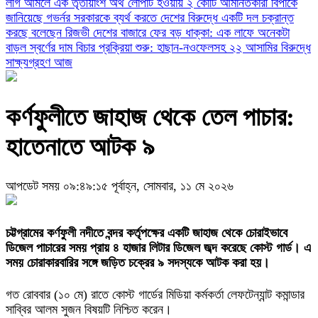
লীগ আমলে এক তৃতীয়াংশ অর্থ লোপাট হওয়ায় ২ কোটি আমানতকারী বিপাকে
জানিয়েছে গভর্নর
সরকারকে ব্যর্থ করতে দেশের বিরুদ্ধে একটি দল চক্রান্ত
করছে বলেছেন রিজভী
দেশের বাজারে ফের বড় ধাক্কা: এক লাফে অনেকটা
বাড়ল স্বর্ণের দাম
বিচার প্রক্রিয়া শুরু: হাছান-নওফেলসহ ২২ আসামির বিরুদ্ধে
সাক্ষ্যগ্রহণ আজ
​কর্ণফুলীতে জাহাজ থেকে তেল পাচার:
হাতেনাতে আটক ৯
আপডেট সময় ০৯:৪৯:১৫ পূর্বাহ্ন, সোমবার, ১১ মে ২০২৬
চট্টগ্রামের কর্ণফুলী নদীতে বন্দর কর্তৃপক্ষের একটি জাহাজ থেকে চোরাইভাবে
ডিজেল পাচারের সময় প্রায় ৪ হাজার লিটার ডিজেল জব্দ করেছে কোস্ট গার্ড। এ
সময় চোরাকারবারির সঙ্গে জড়িত চক্রের ৯ সদস্যকে আটক করা হয়।
গত রোববার (১০ মে) রাতে কোস্ট গার্ডের মিডিয়া কর্মকর্তা লেফটেন্যান্ট কমান্ডার
সাব্বির আলম সুজন বিষয়টি নিশ্চিত করেন।