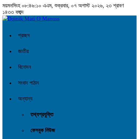
ময়মনসিংহ
০৮:৪৬:১১ এএম
, শুক্রবার, ০৭ অগাস্ট ২০২৬, ২৩ শ্রাবণ ১৪৩৩
বঙ্গাব্দ
প্রচ্ছদ
জাতীয়
বিনোদন
সংবাদ পাঠান
অন্যান্য
তথ্যপ্রযুক্তি
ফেসবুক নিউজ