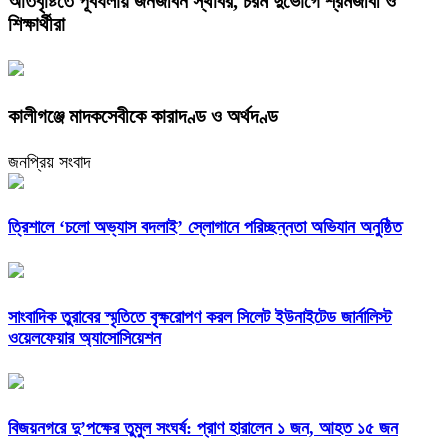
অতিবৃষ্টিতে পূর্বধলায় জনজীবন স্থবির, চরম দুর্ভোগে শ্রমজীবী ও
শিক্ষার্থীরা
কালীগঞ্জে মাদকসেবীকে কারাদণ্ড ও অর্থদণ্ড
জনপ্রিয় সংবাদ
‎ত্রিশালে ‘চলো অভ্যাস বদলাই’ স্লোগানে পরিচ্ছন্নতা অভিযান অনুষ্ঠিত
সাংবাদিক তুরাবের স্মৃতিতে বৃক্ষরোপণ করল সিলেট ইউনাইটেড জার্নালিস্ট
ওয়েলফেয়ার অ্যাসোসিয়েশন
বিজয়নগরে দু’পক্ষের তুমুল সংঘর্ষ: প্রাণ হারালেন ১ জন, আহত ১৫ জন