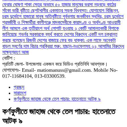
ফেরার ঘোষণা
পাকা সেতুর অভাবে ৫০ হাজার মানুষের ভরসা নড়বড়ে কাঠের
সাঁকো
ভারী বৃষ্টিতে ছেপটখালীর একমাত্র সড়ক বিধ্বস্ত: যোগাযোগ বিচ্ছিন্ন,
চরম দুর্ভোগে হাজারো মানুষ
অতিবৃষ্টিতে পূর্বধলায় জনজীবন স্থবির, চরম দুর্ভোগে
শ্রমজীবী ও শিক্ষার্থীরা
কালীগঞ্জে মাদকসেবীকে কারাদণ্ড ও অর্থদণ্ড
আওয়ামী
লীগ আমলে এক তৃতীয়াংশ অর্থ লোপাট হওয়ায় ২ কোটি আমানতকারী বিপাকে
জানিয়েছে গভর্নর
সরকারকে ব্যর্থ করতে দেশের বিরুদ্ধে একটি দল চক্রান্ত
করছে বলেছেন রিজভী
দেশের বাজারে ফের বড় ধাক্কা: এক লাফে অনেকটা
বাড়ল স্বর্ণের দাম
বিচার প্রক্রিয়া শুরু: হাছান-নওফেলসহ ২২ আসামির বিরুদ্ধে
সাক্ষ্যগ্রহণ আজ
নোটিশ :
প্রতিটি জেলা- উপজেলায় একজন করে ভিডিও প্রতিনিধি আবশ্যক।
যোগাযোগঃ- Email- matiomanuss@gmail.com. Mobile No-
017-11684104, 013-03300539.
প্রচ্ছদ
সারাদেশ
​কর্ণফুলীতে জাহাজ থেকে তেল পাচার: হাতেনাতে আটক ৯
​কর্ণফুলীতে জাহাজ থেকে তেল পাচার: হাতেনাতে
আটক ৯