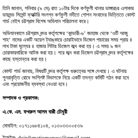
তিনি জানান, শনিবার (৯ মে) রাত ১০টার দিকে কর্ণফুলী থানার ডাঙ্গারচর এলাকার
ডায়মন্ড সিমেন্ট ফ্যাক্টরি সংলগ্ন কর্ণফুলী নদীতে গোপন সংবাদের ভিত্তিতে কোস্ট
গার্ড বেইস চট্টগ্রাম বিশেষ অভিযান পরিচালনা করে।
অভিযানকালে চট্টগ্রাম বন্দর কর্তৃপক্ষের ‘কান্ডারী-৬’ জাহাজ থেকে ‘ওটি আজু
শাহ’ নামের একটি অয়েল ট্যাঙ্কারে চোরাইভাবে ডিজেল পাচারের সময় প্রায় ৪
লাখ টাকা মূল্যের ৪ হাজার লিটার ডিজেল জব্দ করা হয়। এ সময় ৯ জন
চোরাকারবারিকে আটক করা হয়। পরে জব্দ করা ডিজেল চট্টগ্রাম বন্দর কর্তৃপক্ষের
কাছে হস্তান্তর করা হয়।
কোস্ট গার্ড জানায়, বিষয়টি বন্দর কর্তৃপক্ষ গুরুত্বের সঙ্গে দেখছে। এ ঘটনায়
পুনরাবৃত্তি রোধে সংশ্লিষ্ট বিভাগকে নিয়ে একটি তদন্ত কমিটি গঠন করা হবে
এবং প্রয়োজনীয় ব্যবস্থা নেওয়া হবে।
সম্পাদক ও প্রকাশক:
এ.কে. এম. ফখরুল আলম বাপ্পী চৌধুরী
মোবাইল: ০১৭১১৬৮৪১০৪, ০১৩০৩৩০০৫৩৯
ইমেইল: doinikmatiomanuss@gmail.com,