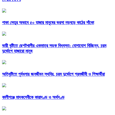
পাকা সেতুর অভাবে ৫০ হাজার মানুষের ভরসা নড়বড়ে কাঠের সাঁকো
ভারী বৃষ্টিতে ছেপটখালীর একমাত্র সড়ক বিধ্বস্ত: যোগাযোগ বিচ্ছিন্ন, চরম
দুর্ভোগে হাজারো মানুষ
অতিবৃষ্টিতে পূর্বধলায় জনজীবন স্থবির, চরম দুর্ভোগে শ্রমজীবী ও শিক্ষার্থীরা
কালীগঞ্জে মাদকসেবীকে কারাদণ্ড ও অর্থদণ্ড