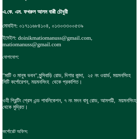
এ.কে. এম. ফখরুল আলম বাপ্পী চৌধুরী
মোবাইল: ০১৭১১৬৮৪১০৪, ০১৩০৩৩০০৫৩৯
ইমেইল: doinikmatiomanuss@gmail.com,
matiomanuss@gmail.com
:
যোগাযোগ
"মাটি ও মানুষ ভবন",
মুন্সিবাড়ি রোড,
দিগার কান্দা, ২৫ নং ওয়ার্ড, ময়মনসিংহ
সিটি কর্পোরেশন, ময়মনসিংহ থেকে প্রকাশিত।
ওহী প্রিন্টিং প্রেস এন্ড পাবলিকেশন, ৭ নং মদন বাবু রোড, আমপট্টি, ময়মনসিংহ
থেকে মুদ্রিত।
কর্পোরেট অফিস: