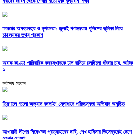
নবীদের জীবন থেকে শেখার মতো ৫টি মূল্যবান শিক্ষা
ক্ষমতার অপব্যবহার ও নৃশংসতা: জুলাই গণহত্যায় পুলিশের ভূমিকা নিয়ে
চাঞ্চল্যকর তথ্য প্রকাশ
অবাক কাণ্ড! পারিবারিক কবরস্থানকে ঢাল বানিয়ে চলছিলো গাঁজার চাষ, আটক
১
সর্বশেষ সংবাদ
‎ত্রিশালে ‘চলো অভ্যাস বদলাই’ স্লোগানে পরিচ্ছন্নতা অভিযান অনুষ্ঠিত
আওয়ামী লীগের নিষেধাজ্ঞা প্রত্যাহারের দাবি, শেখ হাসিনার ডিসেম্বরেই দেশে
ফেরার ঘোষণা