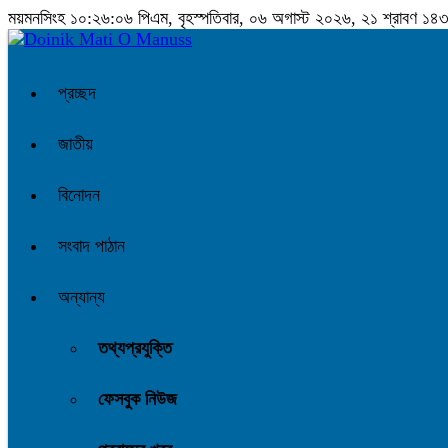
ময়মনসিংহ
১০:২৬:০৭ পিএম
, বৃহস্পতিবার, ০৬ অগাস্ট ২০২৬, ২১ শ্রাবণ ১৪৩৩ 
প্রচ্ছদ
জাতীয়
বিনোদন
সংবাদ পাঠান
অন্যান্য
তথ্যপ্রযুক্তি
ফেসবুক নিউজ