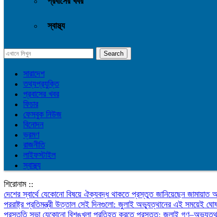
প্রবাসের খবর
স্বাস্থ্য
সারাদেশ
তথ্যপ্রযুক্তি
প্রবাসের খবর
ফিচার
ফেসবুক নিউজ
বিনোদন
ভ্রমণ
রাজনীতি
লাইফস্টাইল
স্বাস্থ্য
শিরোনাম ::
দেশের স্বার্থে যেকোনো বিষয়ে ঐক্যবদ্ধ থাকতে প্রস্তুত জানিয়েছেন জামায়াত
পররাষ্ট্র প্রতিমন্ত্রী
উত্তাল সেই দিনগুলো: জুলাই অভ্যুত্থানের এই সময়েই ঘোষ
প্রস্তুতি সভা
যেকোনো বিশৃঙ্খলা প্রতিহত করতে প্রস্তুত: জুলাই গণ–অভ্যুত্থা