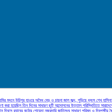
 আমির
মদনে উচিপুর হাওরে অবৈধ বেড় ও চায়না জাল জব্দ, পুড়িয়ে ধ্বংস
শেখ হাসিনা
ণা করা হয়েছিল তিন দিনের সাধারণ ছুটি
আন্দোলনের উত্তাল পরিস্থিতিতে সারাদে
ন দিবসে র‌্যাবের কঠোর গোয়েন্দা নজরদারি
জাতিসংঘ সাধারণ পরিষদ ও দ্বিপক্ষীয় বৈঠ