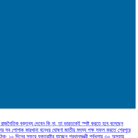
 রাজনৈতিক বক্তব্য দেবেন কি না, তা ভারতকেই স্পষ্ট করতে হবে বলেছেন
শের সব পোশাক কারখানা বন্ধের ঘোষণা
জাতীয় মৎস্য পক্ষ সফল করতে শেরপুরে
ক: ১০ দিনের সফরে যুক্তরাষ্ট্র যাচ্ছেন প্রধানমন্ত্রী
পূর্বধলায় ৩০ অসহায়