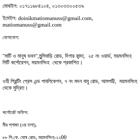
মোবাইল: ০১৭১১৬৮৪১০৪, ০১৩০৩৩০০৫৩৯
ইমেইল: doinikmatiomanuss@gmail.com,
matiomanuss@gmail.com
:
যোগাযোগ
"মাটি ও মানুষ ভবন",
মুন্সিবাড়ি রোড,
দিগার কান্দা, ২৫ নং ওয়ার্ড, ময়মনসিংহ
সিটি কর্পোরেশন, ময়মনসিংহ থেকে প্রকাশিত।
ওহী প্রিন্টিং প্রেস এন্ড পাবলিকেশন, ৭ নং মদন বাবু রোড, আমপট্টি, ময়মনসিংহ
থেকে মুদ্রিত।
কর্পোরেট অফিস:
,
মীর প্লাজা (৩য় তলা)
,
00
৮৮
সি.কে. ঘোষ রোড
ময়মনসিংহ-২২