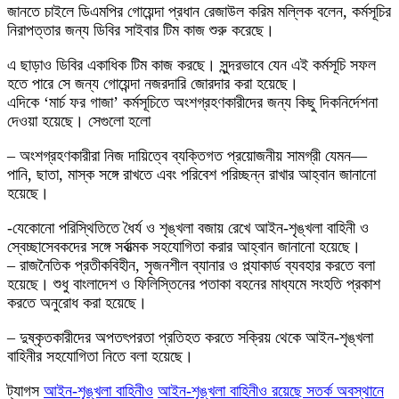
জানতে চাইলে ডিএমপির গোয়েন্দা প্রধান রেজাউল করিম মল্লিক বলেন, কর্মসূচির
নিরাপত্তার জন্য ডিবির সাইবার টিম কাজ শুরু করেছে।
এ ছাড়াও ডিবির একাধিক টিম কাজ করছে। সুন্দরভাবে যেন এই কর্মসূচি সফল
হতে পারে সে জন্য গোয়েন্দা নজরদারি জোরদার করা হয়েছে।
এদিকে ‘মার্চ ফর গাজা’ কর্মসূচিতে অংশগ্রহণকারীদের জন্য কিছু দিকনির্দেশনা
দেওয়া হয়েছে। সেগুলো হলো
– অংশগ্রহণকারীরা নিজ দায়িত্বে ব্যক্তিগত প্রয়োজনীয় সামগ্রী যেমন—
পানি, ছাতা, মাস্ক সঙ্গে রাখতে এবং পরিবেশ পরিচ্ছন্ন রাখার আহ্বান জানানো
হয়েছে।
-যেকোনো পরিস্থিতিতে ধৈর্য ও শৃঙ্খলা বজায় রেখে আইন-শৃঙ্খলা বাহিনী ও
স্বেচ্ছাসেবকদের সঙ্গে সর্বাত্মক সহযোগিতা করার আহ্বান জানানো হয়েছে।
– রাজনৈতিক প্রতীকবিহীন, সৃজনশীল ব্যানার ও প্ল্যাকার্ড ব্যবহার করতে বলা
হয়েছে। শুধু বাংলাদেশ ও ফিলিস্তিনের পতাকা বহনের মাধ্যমে সংহতি প্রকাশ
করতে অনুরোধ করা হয়েছে।
– দুষ্কৃতকারীদের অপতৎপরতা প্রতিহত করতে সক্রিয় থেকে আইন-শৃঙ্খলা
বাহিনীর সহযোগিতা নিতে বলা হয়েছে।
ট্যাগস
আইন-শৃঙ্খলা বাহিনীও
আইন-শৃঙ্খলা বাহিনীও রয়েছে সতর্ক অবস্থানে