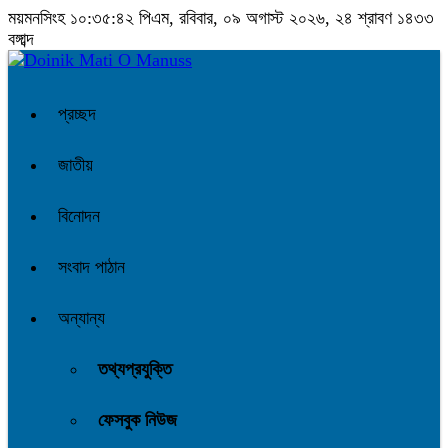
ময়মনসিংহ
১০:৩৫:৪২ পিএম
, রবিবার, ০৯ অগাস্ট ২০২৬, ২৪ শ্রাবণ ১৪৩৩
বঙ্গাব্দ
প্রচ্ছদ
জাতীয়
বিনোদন
সংবাদ পাঠান
অন্যান্য
তথ্যপ্রযুক্তি
ফেসবুক নিউজ