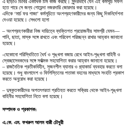
এ ছাড়াও ডিবির একাধিক টিম কাজ করছে। সুন্দরভাবে যেন এই কর্মসূচি সফল
হতে পারে সে জন্য গোয়েন্দা নজরদারি জোরদার করা হয়েছে।
এদিকে ‘মার্চ ফর গাজা’ কর্মসূচিতে অংশগ্রহণকারীদের জন্য কিছু দিকনির্দেশনা
দেওয়া হয়েছে। সেগুলো হলো
– অংশগ্রহণকারীরা নিজ দায়িত্বে ব্যক্তিগত প্রয়োজনীয় সামগ্রী যেমন—
পানি, ছাতা, মাস্ক সঙ্গে রাখতে এবং পরিবেশ পরিচ্ছন্ন রাখার আহ্বান জানানো
হয়েছে।
-যেকোনো পরিস্থিতিতে ধৈর্য ও শৃঙ্খলা বজায় রেখে আইন-শৃঙ্খলা বাহিনী ও
স্বেচ্ছাসেবকদের সঙ্গে সর্বাত্মক সহযোগিতা করার আহ্বান জানানো হয়েছে।
– রাজনৈতিক প্রতীকবিহীন, সৃজনশীল ব্যানার ও প্ল্যাকার্ড ব্যবহার করতে বলা
হয়েছে। শুধু বাংলাদেশ ও ফিলিস্তিনের পতাকা বহনের মাধ্যমে সংহতি প্রকাশ
করতে অনুরোধ করা হয়েছে।
– দুষ্কৃতকারীদের অপতৎপরতা প্রতিহত করতে সক্রিয় থেকে আইন-শৃঙ্খলা
বাহিনীর সহযোগিতা নিতে বলা হয়েছে।
সম্পাদক ও প্রকাশক:
এ.কে. এম. ফখরুল আলম বাপ্পী চৌধুরী