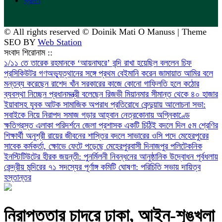
© All rights reserved © Doinik Mati O Manuss | Theme
SEO BY
Web Station
সংবাদ শিরোনাম ::
১/১১ তে তারেক রহমানকে ‘আয়নাঘরে’ বন্দি রাখা হয়েছিল বললেন চিফ
প্রসিকিউটর
গণঅভ্যুত্থানের সঙ্গে প্রথম বেইমানি করেন জামায়াত আমির বলে
মন্তব্য করেছেন রাশেদ খাঁন
সরকারের কাজে কোনো গাফিলতি হলে কঠোর
ব্যবস্থা নিচ্ছেন প্রধানমন্ত্রী বলেছেন রিজভী
মিয়ানমার সীমান্ত থেকে ৪০ হাজার
ইয়াবাসহ যুবক আটক
সামাজিক অপরাধ প্রতিরোধে কেন্দুয়ায় আলোচনা সভা:
সবাইকে নিয়ে নিরাপদ সমাজ গড়ার আহ্বান
নেত্রকোনায় অগ্নিকাণ্ডে
ক্ষতিগ্রস্ত এলাকা পরিদর্শনে জেলা প্রশাসক
একটি চিঠিই বদলে দিল ৫ম শ্রেণির
শিক্ষার্থী অনুশ্রী রায়ের জীবনের
শাস্তির বদলে সাভারের ওসি পদে মেহেরপুরের
সাবেক কর্মকর্তা, ক্ষোভে ফেটে পড়েছে মেহেরপুরবাসী
দিনাজপুর পলিটেকনিক
ইনস্টিটিউটের হীরক জয়ন্তী: পুনর্মিলনী নিবন্ধনের আনুষ্ঠানিক উদ্বোধন
পূর্বধলায়
কেন্দ্রীয় মন্দিরের ৭১ সদস্যের পূর্ণাঙ্গ কমিটি ঘোষণা: পরিচিতি সভায় দায়িত্ব
হস্তান্তর
নিরাপত্তার চাদরে ঢাকা, আইন-শৃঙ্খলা