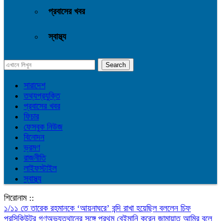
প্রবাসের খবর
স্বাস্থ্য
সারাদেশ
তথ্যপ্রযুক্তি
প্রবাসের খবর
ফিচার
ফেসবুক নিউজ
বিনোদন
ভ্রমণ
রাজনীতি
লাইফস্টাইল
স্বাস্থ্য
শিরোনাম ::
১/১১ তে তারেক রহমানকে ‘আয়নাঘরে’ বন্দি রাখা হয়েছিল বললেন চিফ
প্রসিকিউটর
গণঅভ্যুত্থানের সঙ্গে প্রথম বেইমানি করেন জামায়াত আমির বলে