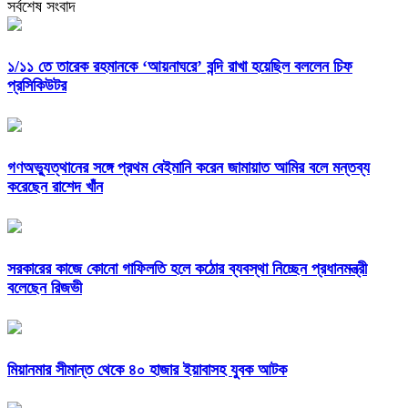
সর্বশেষ সংবাদ
১/১১ তে তারেক রহমানকে ‘আয়নাঘরে’ বন্দি রাখা হয়েছিল বললেন চিফ
প্রসিকিউটর
গণঅভ্যুত্থানের সঙ্গে প্রথম বেইমানি করেন জামায়াত আমির বলে মন্তব্য
করেছেন রাশেদ খাঁন
সরকারের কাজে কোনো গাফিলতি হলে কঠোর ব্যবস্থা নিচ্ছেন প্রধানমন্ত্রী
বলেছেন রিজভী
মিয়ানমার সীমান্ত থেকে ৪০ হাজার ইয়াবাসহ যুবক আটক