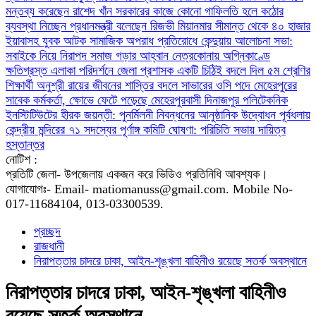
মন্তব্য করেছেন রাশেদ খাঁন
সরকারের কাজে কোনো গাফিলতি হলে কঠোর
ব্যবস্থা নিচ্ছেন প্রধানমন্ত্রী বলেছেন রিজভী
মিয়ানমার সীমান্ত থেকে ৪০ হাজার
ইয়াবাসহ যুবক আটক
সামাজিক অপরাধ প্রতিরোধে কেন্দুয়ায় আলোচনা সভা:
সবাইকে নিয়ে নিরাপদ সমাজ গড়ার আহ্বান
নেত্রকোনায় অগ্নিকাণ্ডে
ক্ষতিগ্রস্ত এলাকা পরিদর্শনে জেলা প্রশাসক
একটি চিঠিই বদলে দিল ৫ম শ্রেণির
শিক্ষার্থী অনুশ্রী রায়ের জীবনের
শাস্তির বদলে সাভারের ওসি পদে মেহেরপুরের
সাবেক কর্মকর্তা, ক্ষোভে ফেটে পড়েছে মেহেরপুরবাসী
দিনাজপুর পলিটেকনিক
ইনস্টিটিউটের হীরক জয়ন্তী: পুনর্মিলনী নিবন্ধনের আনুষ্ঠানিক উদ্বোধন
পূর্বধলায়
কেন্দ্রীয় মন্দিরের ৭১ সদস্যের পূর্ণাঙ্গ কমিটি ঘোষণা: পরিচিতি সভায় দায়িত্ব
হস্তান্তর
নোটিশ :
প্রতিটি জেলা- উপজেলায় একজন করে ভিডিও প্রতিনিধি আবশ্যক।
যোগাযোগঃ- Email- matiomanuss@gmail.com. Mobile No-
017-11684104, 013-03300539.
প্রচ্ছদ
রাজধানী
নিরাপত্তার চাদরে ঢাকা, আইন-শৃঙ্খলা বাহিনীও রয়েছে সতর্ক অবস্থানে
নিরাপত্তার চাদরে ঢাকা, আইন-শৃঙ্খলা বাহিনীও
রয়েছে সতর্ক অবস্থানে