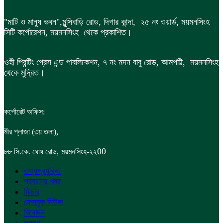
"মাটি ও মানুষ ভবন",
মুন্সিবাড়ি রোড,
দিগার কান্দা, ২৫ নং ওয়ার্ড, ময়মনসিংহ
সিটি কর্পোরেশন, ময়মনসিংহ থেকে প্রকাশিত।
ওহী প্রিন্টিং প্রেস এন্ড পাবলিকেশন, ৭ নং মদন বাবু রোড, আমপট্টি, ময়মনসিংহ
থেকে মুদ্রিত।
কর্পোরেট অফিস:
,
মীর প্লাজা (৩য় তলা)
,
00
৮৮
সি.কে. ঘোষ রোড
ময়মনসিংহ-২২
তথ্যপ্রযুক্তি
প্রবাসের খবর
ফিচার
ফেসবুক নিউজ
বিনোদন
ভ্রমণ