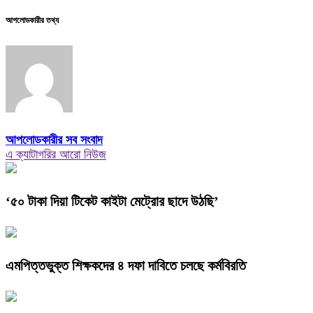
আপলোডকারীর তথ্য
আপলোডকারীর সব সংবাদ
এ ক্যাটাগরির আরো নিউজ
‘৫০ টাকা দিয়া টিকেট কাইটা মেট্রোর ছাদে উঠছি’
এমপিত্তভুক্ত শিক্ষকদের ৪ দফা দাবিতে চলছে কর্মবিরতি