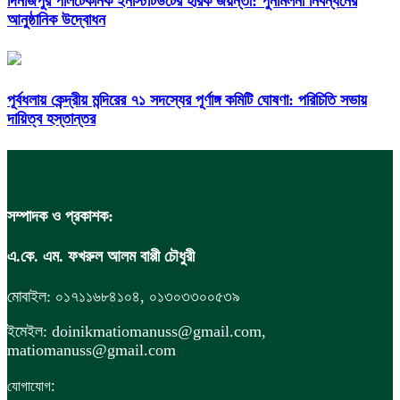
দিনাজপুর পলিটেকনিক ইনস্টিটিউটের হীরক জয়ন্তী: পুনর্মিলনী নিবন্ধনের
আনুষ্ঠানিক উদ্বোধন
পূর্বধলায় কেন্দ্রীয় মন্দিরের ৭১ সদস্যের পূর্ণাঙ্গ কমিটি ঘোষণা: পরিচিতি সভায়
দায়িত্ব হস্তান্তর
সম্পাদক ও প্রকাশক:
এ.কে. এম. ফখরুল আলম বাপ্পী চৌধুরী
মোবাইল: ০১৭১১৬৮৪১০৪, ০১৩০৩৩০০৫৩৯
ইমেইল: doinikmatiomanuss@gmail.com,
matiomanuss@gmail.com
:
যোগাযোগ