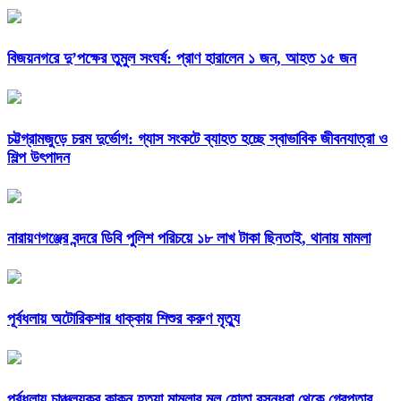
বিজয়নগরে দু’পক্ষের তুমুল সংঘর্ষ: প্রাণ হারালেন ১ জন, আহত ১৫ জন
চট্টগ্রামজুড়ে চরম দুর্ভোগ: গ্যাস সংকটে ব্যাহত হচ্ছে স্বাভাবিক জীবনযাত্রা ও
শিল্প উৎপাদন
নারায়ণগঞ্জের বন্দরে ডিবি পুলিশ পরিচয়ে ১৮ লাখ টাকা ছিনতাই, থানায় মামলা
পূর্বধলায় অটোরিকশার ধাক্কায় শিশুর করুণ মৃত্যু
পূর্বধলায় চাঞ্চল্যকর কাকন হত্যা মামলার মূল হোতা বসুন্ধরা থেকে গ্রেপ্তার