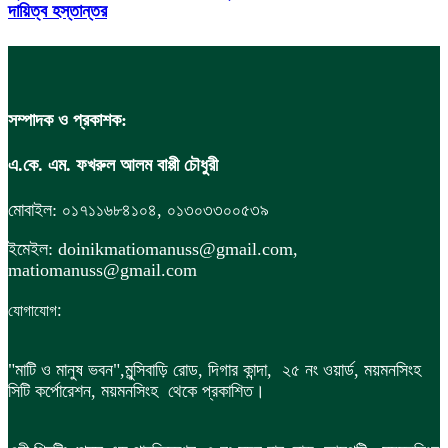
দায়িত্ব হস্তান্তর
সম্পাদক ও প্রকাশক:
এ.কে. এম. ফখরুল আলম বাপ্পী চৌধুরী
মোবাইল: ০১৭১১৬৮৪১০৪, ০১৩০৩৩০০৫৩৯
ইমেইল: doinikmatiomanuss@gmail.com,
matiomanuss@gmail.com
:
যোগাযোগ
"মাটি ও মানুষ ভবন",
মুন্সিবাড়ি রোড,
দিগার কান্দা, ২৫ নং ওয়ার্ড, ময়মনসিংহ
সিটি কর্পোরেশন, ময়মনসিংহ থেকে প্রকাশিত।