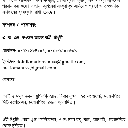
খতিয়ানের সার্টিফাইড কপি সংগ্রহ, মৌজা ম্যাপ প্রাপ্তিসহ বিভিন্ন ভূমিসেবা
প্রদান করা হবে। এছাড়া ভূমিসেবা সংক্রান্ত অভিযোগ গ্রহণ ও তাৎক্ষণিক
সমাধানের ব্যবস্থাও রাখা হয়েছে।
সম্পাদক ও প্রকাশক:
এ.কে. এম. ফখরুল আলম বাপ্পী চৌধুরী
মোবাইল: ০১৭১১৬৮৪১০৪, ০১৩০৩৩০০৫৩৯
ইমেইল: doinikmatiomanuss@gmail.com,
matiomanuss@gmail.com
:
যোগাযোগ
"মাটি ও মানুষ ভবন",
মুন্সিবাড়ি রোড,
দিগার কান্দা, ২৫ নং ওয়ার্ড, ময়মনসিংহ
সিটি কর্পোরেশন, ময়মনসিংহ থেকে প্রকাশিত।
ওহী প্রিন্টিং প্রেস এন্ড পাবলিকেশন, ৭ নং মদন বাবু রোড, আমপট্টি, ময়মনসিংহ
থেকে মুদ্রিত।