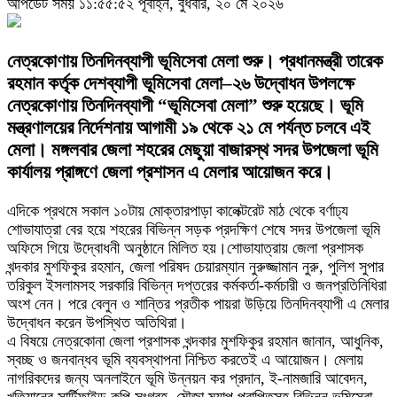
আপডেট সময় ১১:৫৫:৫২ পূর্বাহ্ন, বুধবার, ২০ মে ২০২৬
নেত্রকোণায় তিনদিনব্যাপী ভূমিসেবা মেলা শুরু। প্রধানমন্ত্রী তারেক
রহমান কর্তৃক দেশব্যাপী ভূমিসেবা মেলা–২৬ উদ্বোধন উপলক্ষে
নেত্রকোণায় তিনদিনব্যাপী “ভূমিসেবা মেলা” শুরু হয়েছে। ভূমি
মন্ত্রণালয়ের নির্দেশনায় আগামী ১৯ থেকে ২১ মে পর্যন্ত চলবে এই
মেলা। মঙ্গলবার জেলা শহরের মেছুয়া বাজারস্থ সদর উপজেলা ভূমি
কার্যালয় প্রাঙ্গণে জেলা প্রশাসন এ মেলার আয়োজন করে।
এদিকে প্রথমে সকাল ১০টায় মোক্তারপাড়া কালেক্টরেট মাঠ থেকে বর্ণাঢ্য
শোভাযাত্রা বের হয়ে শহরের বিভিন্ন সড়ক প্রদক্ষিণ শেষে সদর উপজেলা ভূমি
অফিসে গিয়ে উদ্বোধনী অনুষ্ঠানে মিলিত হয়।শোভাযাত্রায় জেলা প্রশাসক
খন্দকার মুশফিকুর রহমান, জেলা পরিষদ চেয়ারম্যান নুরুজ্জামান নুরু, পুলিশ সুপার
তরিকুল ইসলামসহ সরকারি বিভিন্ন দপ্তরের কর্মকর্তা-কর্মচারী ও জনপ্রতিনিধিরা
অংশ নেন। পরে বেলুন ও শান্তির প্রতীক পায়রা উড়িয়ে তিনদিনব্যাপী এ মেলার
উদ্বোধন করেন উপস্থিত অতিথিরা।
এ বিষয়ে নেত্রকোনা জেলা প্রশাসক খন্দকার মুশফিকুর রহমান জানান, আধুনিক,
স্বচ্ছ ও জনবান্ধব ভূমি ব্যবস্থাপনা নিশ্চিত করতেই এ আয়োজন। মেলায়
নাগরিকদের জন্য অনলাইনে ভূমি উন্নয়ন কর প্রদান, ই-নামজারি আবেদন,