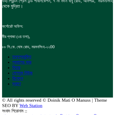
ওহী প্রিন্টিং প্রেস এন্ড পাবলিকেশন, ৭ নং মদন বাবু রোড, আমপট্টি, ময়মনসিংহ
থেকে মুদ্রিত।
কর্পোরেট অফিস:
,
মীর প্লাজা (৩য় তলা)
,
00
৮৮
সি.কে. ঘোষ রোড
ময়মনসিংহ-২২
তথ্যপ্রযুক্তি
প্রবাসের খবর
ফিচার
ফেসবুক নিউজ
বিনোদন
ভ্রমণ
© All rights reserved © Doinik Mati O Manuss | Theme
SEO BY
Web Station
সংবাদ শিরোনাম ::