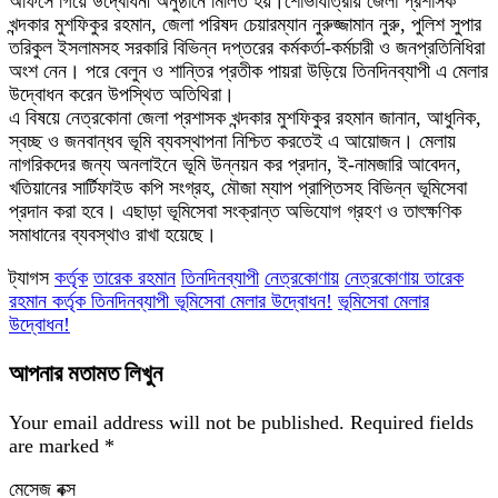
অফিসে গিয়ে উদ্বোধনী অনুষ্ঠানে মিলিত হয়।শোভাযাত্রায় জেলা প্রশাসক
খন্দকার মুশফিকুর রহমান, জেলা পরিষদ চেয়ারম্যান নুরুজ্জামান নুরু, পুলিশ সুপার
তরিকুল ইসলামসহ সরকারি বিভিন্ন দপ্তরের কর্মকর্তা-কর্মচারী ও জনপ্রতিনিধিরা
অংশ নেন। পরে বেলুন ও শান্তির প্রতীক পায়রা উড়িয়ে তিনদিনব্যাপী এ মেলার
উদ্বোধন করেন উপস্থিত অতিথিরা।
এ বিষয়ে নেত্রকোনা জেলা প্রশাসক খন্দকার মুশফিকুর রহমান জানান, আধুনিক,
স্বচ্ছ ও জনবান্ধব ভূমি ব্যবস্থাপনা নিশ্চিত করতেই এ আয়োজন। মেলায়
নাগরিকদের জন্য অনলাইনে ভূমি উন্নয়ন কর প্রদান, ই-নামজারি আবেদন,
খতিয়ানের সার্টিফাইড কপি সংগ্রহ, মৌজা ম্যাপ প্রাপ্তিসহ বিভিন্ন ভূমিসেবা
প্রদান করা হবে। এছাড়া ভূমিসেবা সংক্রান্ত অভিযোগ গ্রহণ ও তাৎক্ষণিক
সমাধানের ব্যবস্থাও রাখা হয়েছে।
ট্যাগস
কর্তৃক
তারেক রহমান
তিনদিনব্যাপী
নেত্রকোণায়
নেত্রকোণায় তারেক
রহমান কর্তৃক তিনদিনব্যাপী ভূমিসেবা মেলার উদ্বোধন!
ভূমিসেবা মেলার
উদ্বোধন!
আপনার মতামত লিখুন
Your email address will not be published.
Required fields
are marked
*
মেসেজ বক্স