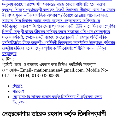
মন্তব্য করেছেন রাশেদ খাঁন
সরকারের কাজে কোনো গাফিলতি হলে কঠোর
ব্যবস্থা নিচ্ছেন প্রধানমন্ত্রী বলেছেন রিজভী
মিয়ানমার সীমান্ত থেকে ৪০ হাজার
ইয়াবাসহ যুবক আটক
সামাজিক অপরাধ প্রতিরোধে কেন্দুয়ায় আলোচনা সভা:
সবাইকে নিয়ে নিরাপদ সমাজ গড়ার আহ্বান
নেত্রকোনায় অগ্নিকাণ্ডে
ক্ষতিগ্রস্ত এলাকা পরিদর্শনে জেলা প্রশাসক
একটি চিঠিই বদলে দিল ৫ম শ্রেণির
শিক্ষার্থী অনুশ্রী রায়ের জীবনের
শাস্তির বদলে সাভারের ওসি পদে মেহেরপুরের
সাবেক কর্মকর্তা, ক্ষোভে ফেটে পড়েছে মেহেরপুরবাসী
দিনাজপুর পলিটেকনিক
ইনস্টিটিউটের হীরক জয়ন্তী: পুনর্মিলনী নিবন্ধনের আনুষ্ঠানিক উদ্বোধন
পূর্বধলায়
কেন্দ্রীয় মন্দিরের ৭১ সদস্যের পূর্ণাঙ্গ কমিটি ঘোষণা: পরিচিতি সভায় দায়িত্ব
হস্তান্তর
নোটিশ :
প্রতিটি জেলা- উপজেলায় একজন করে ভিডিও প্রতিনিধি আবশ্যক।
যোগাযোগঃ- Email- matiomanuss@gmail.com. Mobile No-
017-11684104, 013-03300539.
প্রচ্ছদ
সারাদেশ
নেত্রকোণায় তারেক রহমান কর্তৃক তিনদিনব্যাপী ভূমিসেবা মেলার
উদ্বোধন!
নেত্রকোণায় তারেক রহমান কর্তৃক তিনদিনব্যাপী