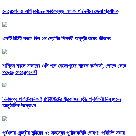
নেত্রকোনায় অগ্নিকাণ্ডে ক্ষতিগ্রস্ত এলাকা পরিদর্শনে জেলা প্রশাসক
একটি চিঠিই বদলে দিল ৫ম শ্রেণির শিক্ষার্থী অনুশ্রী রায়ের জীবনের
শাস্তির বদলে সাভারের ওসি পদে মেহেরপুরের সাবেক কর্মকর্তা, ক্ষোভে ফেটে
পড়েছে মেহেরপুরবাসী
দিনাজপুর পলিটেকনিক ইনস্টিটিউটের হীরক জয়ন্তী: পুনর্মিলনী নিবন্ধনের
আনুষ্ঠানিক উদ্বোধন
পূর্বধলায় কেন্দ্রীয় মন্দিরের ৭১ সদস্যের পূর্ণাঙ্গ কমিটি ঘোষণা: পরিচিতি সভায়