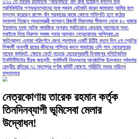
১/১১ তে তারেক রহমানকে ‘আয়নাঘরে’ বন্দি রাখা হয়েছিল বললেন চিফ
প্রসিকিউটর
গণঅভ্যুত্থানের সঙ্গে প্রথম বেইমানি করেন জামায়াত আমির বলে
মন্তব্য করেছেন রাশেদ খাঁন
সরকারের কাজে কোনো গাফিলতি হলে কঠোর
ব্যবস্থা নিচ্ছেন প্রধানমন্ত্রী বলেছেন রিজভী
মিয়ানমার সীমান্ত থেকে ৪০ হাজার
ইয়াবাসহ যুবক আটক
সামাজিক অপরাধ প্রতিরোধে কেন্দুয়ায় আলোচনা সভা:
সবাইকে নিয়ে নিরাপদ সমাজ গড়ার আহ্বান
নেত্রকোনায় অগ্নিকাণ্ডে
ক্ষতিগ্রস্ত এলাকা পরিদর্শনে জেলা প্রশাসক
একটি চিঠিই বদলে দিল ৫ম শ্রেণির
শিক্ষার্থী অনুশ্রী রায়ের জীবনের
শাস্তির বদলে সাভারের ওসি পদে মেহেরপুরের
সাবেক কর্মকর্তা, ক্ষোভে ফেটে পড়েছে মেহেরপুরবাসী
দিনাজপুর পলিটেকনিক
ইনস্টিটিউটের হীরক জয়ন্তী: পুনর্মিলনী নিবন্ধনের আনুষ্ঠানিক উদ্বোধন
পূর্বধলায়
কেন্দ্রীয় মন্দিরের ৭১ সদস্যের পূর্ণাঙ্গ কমিটি ঘোষণা: পরিচিতি সভায় দায়িত্ব
হস্তান্তর
নেত্রকোণায় তারেক রহমান কর্তৃক
তিনদিনব্যাপী ভূমিসেবা মেলার
উদ্বোধন!