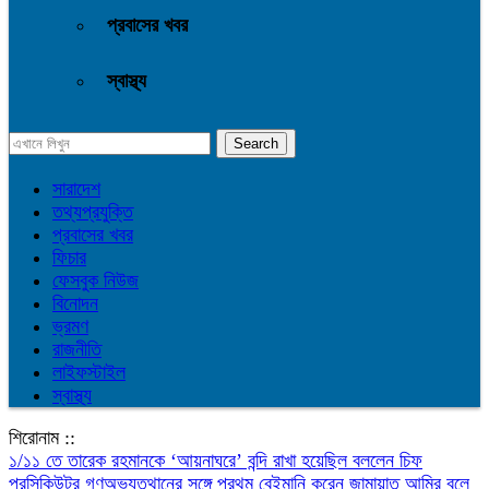
প্রবাসের খবর
স্বাস্থ্য
সারাদেশ
তথ্যপ্রযুক্তি
প্রবাসের খবর
ফিচার
ফেসবুক নিউজ
বিনোদন
ভ্রমণ
রাজনীতি
লাইফস্টাইল
স্বাস্থ্য
শিরোনাম ::
১/১১ তে তারেক রহমানকে ‘আয়নাঘরে’ বন্দি রাখা হয়েছিল বললেন চিফ
প্রসিকিউটর
গণঅভ্যুত্থানের সঙ্গে প্রথম বেইমানি করেন জামায়াত আমির বলে