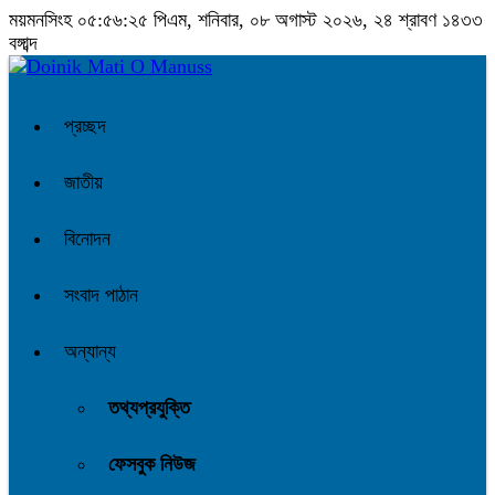
ময়মনসিংহ
০৫:৫৬:২৬ পিএম
, শনিবার, ০৮ অগাস্ট ২০২৬, ২৪ শ্রাবণ ১৪৩৩
বঙ্গাব্দ
প্রচ্ছদ
জাতীয়
বিনোদন
সংবাদ পাঠান
অন্যান্য
তথ্যপ্রযুক্তি
ফেসবুক নিউজ