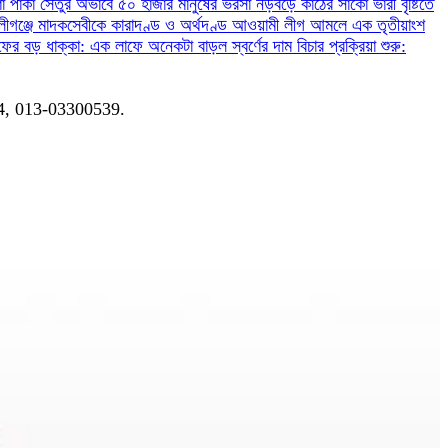
ণা
পাকা সেতুর অভাবে ৫০ হাজার মানুষের ভরসা নড়বড়ে কাঠের সাঁকো
ভারী বৃষ্টিতে
লীগঞ্জে মাদকসেবীকে কারাদণ্ড ও অর্থদণ্ড
আওয়ামী লীগ আমলে এক তৃতীয়াংশ
ফের বড় ধাক্কা: এক লাফে অনেকটা বাড়ল স্বর্ণের দাম
বিচার প্রক্রিয়া শুরু:
04, 013-03300539.