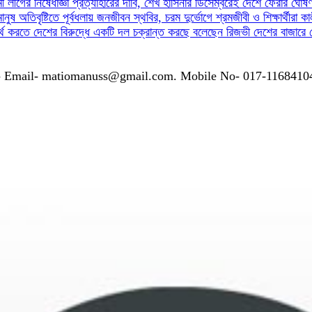
ী লীগের নিষেধাজ্ঞা প্রত্যাহারের দাবি, শেখ হাসিনার ডিসেম্বরেই দেশে ফেরার ঘোষ
মানুষ
অতিবৃষ্টিতে পূর্বধলায় জনজীবন স্থবির, চরম দুর্ভোগে শ্রমজীবী ও শিক্ষার্থীরা
কা
র্থ করতে দেশের বিরুদ্ধে একটি দল চক্রান্ত করছে বলেছেন রিজভী
দেশের বাজারে 
গাযোগঃ- Email- matiomanuss@gmail.com. Mobile No- 017-116841