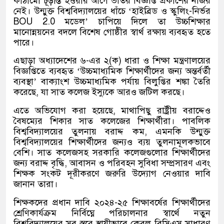
কাঠামো চূড়ান্ত হওয়ার আগে ভর্তির বিজ্ঞপ্তি প্রকাশের নজির
নেই। উন্মুক্ত বিশ্ববিদ্যালয়ের ধাঁচে ‘হাইব্রিড ও স্কুলিং-নির্ভর
BOU 2.0 মডেল’ চাপিয়ে দিলে তা উচ্চশিক্ষার
মানোন্নয়নের বদলে বিশেষ গোষ্ঠীর স্বার্থ রক্ষায় ব্যবহৃত হতে
পারে।
এছাড়া অধ্যাদেশের ৬-এর ২(ক) ধারা ও শিক্ষা মন্ত্রণালয়ের
বিজ্ঞপ্তিতে ব্যবহৃত ‘উচ্চমাধ্যমিক শিক্ষার্থীদের জন্য অন্তর্বর্তী
ব্যবস্থা’ বাক্যাংশ উচ্চমাধ্যমিক পর্যায় বিলুপ্তির শঙ্কা তৈরি
করেছে, যা সাত কলেজ ইস্যুকে আরও জটিল করছে।
এতে অভিযোগ করা হয়েছে, মাথাপিছু রাষ্ট্রীয় বরাদ্দেও
বৈষম্যের শিকার সাত কলেজের শিক্ষার্থীরা। পাবলিক
বিশ্ববিদ্যালয়ের তুলনায় বরাদ্দ কম, এমনকি উন্মুক্ত
বিশ্ববিদ্যালয়ের শিক্ষার্থীদের জন্যও ব্যয় তুলনামূলকভাবে
বেশি। সাত কলেজসহ সরকারি কলেজগুলোর শিক্ষার্থীদের
জন্য বরাদ্দ বৃদ্ধি, আবাসন ও পরিবহন সুবিধা সম্প্রসারণ এবং
শিক্ষক সংকট দূরীকরণে জরুরি উদ্যোগ নেওয়ার দাবি
জানান তারা।
শিক্ষকদের প্রধান দাবি ২০২৪-২৫ শিক্ষাবর্ষের শিক্ষার্থীদের
শ্রেণিকার্যক্রম নির্বিঘ্নে পরিচালনার স্বার্থে নতুন
বিশ্ববিদ্যালয়ের সব স্তরে স্থায়ীভাবে কেবল বিসিএস সাধারণ