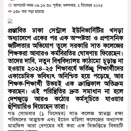
ক্ষোভে ফেটে পড়েছে মেহেরপুরবাসী
আপডেট সময় ০৯:১৬:৩০ পূর্বাহ্ন, মঙ্গলবার, ২ ডিসেম্বর ২০২৫
১৩৮ বার পড়া হয়েছে
দিনাজপুর পলিটেকনিক ইনস্টিটিউটের হীরক জয়ন্তী: পুনর্মিলনী
নিবন্ধনের আনুষ্ঠানিক উদ্বোধন
প্রস্তাবিত ঢাকা সেন্ট্রাল ইউনিভার্সিটির খসড়া
অধ্যাদেশে একের পর এক অস্পষ্টতা ও প্রশাসনিক
পূর্বধলায় কেন্দ্রীয় মন্দিরের ৭১ সদস্যের পূর্ণাঙ্গ কমিটি ঘোষণা:
জটিলতার অভিযোগ তুলে সরকারি সাত কলেজের
পরিচিতি সভায় দায়িত্ব হস্তান্তর
শিক্ষকরা আবারও কর্মবিরতির ঘোষণায় ফিরেছেন।
তাদের দাবি, নতুন বিশ্ববিদ্যালয় কাঠামো চূড়ান্ত না
বিজয়নগরে বালুবাহী ট্রাকে ১ কোটি ১৪ লাখ টাকার ভারতীয় জির
হওয়ায় ২০২৪–২৫ শিক্ষাবর্ষে ভর্তিচ্ছু শিক্ষার্থীদের
একাডেমিক ভবিষ্যৎ অনিশ্চিত হয়ে পড়েছে, আর
জব্দ, আটক ১
শিক্ষক-শিক্ষার্থী উভয়ই এক ক্রান্তিকাল অতিক্রম
পূর্বধলায় মসজিদে মাদক, জুয়া ও কিশোর গ্যাংবিরোধী
করছেন। এই পরিস্থিতির দ্রুত সমাধান না হলে
দেশজুড়ে আরও কঠোর কর্মসূচিতে যাওয়ার
সচেতনতামূলক সভা
হুঁশিয়ারিও দিয়েছেন তারা।
নওগাঁসহ দেশজুড়ে নকল ‘প্যারাসুট’ নারিকেল তেল বিক্রির অভি
গত সোমবার (১ ডিসেম্বর) সাত কলেজ স্বাতন্ত্র্য রক্ষা
পরিষদের আহ্বায়ক এবং ইডেন মহিলা কলেজের অধ্যাপক
স্বাস্থ্যঝুঁকি এড়াতে সতর্ক থাকার আহ্বান
মাহফিল আরা বেগমের সই করা এক বিজ্ঞপ্তিতে বিষয়টি