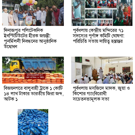
দিনাজপুর পলিটেকনিক
পূর্বধলায় কেন্দ্রীয় মন্দিরের ৭১
ইনস্টিটিউটের হীরক জয়ন্তী:
সদস্যের পূর্ণাঙ্গ কমিটি ঘোষণা:
পুনর্মিলনী নিবন্ধনের আনুষ্ঠানিক
পরিচিতি সভায় দায়িত্ব হস্তান্তর
উদ্বোধন
বিজয়নগরে বালুবাহী ট্রাকে ১ কোটি
পূর্বধলায় মসজিদে মাদক, জুয়া ও
১৪ লাখ টাকার ভারতীয় জিরা জব্দ,
কিশোর গ্যাংবিরোধী
আটক ১
সচেতনতামূলক সভা