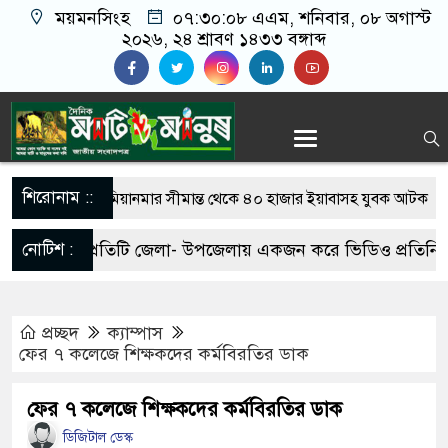
ময়মনসিংহ
০৭:৩০:০৮ এএম
, শনিবার, ০৮ অগাস্ট
২০২৬, ২৪ শ্রাবণ ১৪৩৩ বঙ্গাব্দ
শিরোনাম ::
মিয়ানমার সীমান্ত থেকে ৪০ হাজার ইয়াবাসহ যুবক আটক
সামাজিক অপরাধ প্রতিরোধে কেন্দুয়ায় আলোচনা সভা: সবাইকে 
নোটিশ :
প্রতিটি জেলা- উপজেলায় একজন করে ভিডিও প্রতিনিধি
নিরাপদ সমাজ গড়ার আহ্বান
আবশ্যক। যোগাযোগঃ- Email-
নেত্রকোনায় অগ্নিকাণ্ডে ক্ষতিগ্রস্ত এলাকা পরিদর্শনে জেলা প্রশাসক
প্রচ্ছদ
ক্যাম্পাস
matiomanuss@gmail.com. Mobile No- 017-
ফের ৭ কলেজে শিক্ষকদের কর্মবিরতির ডাক
একটি চিঠিই বদলে দিল ৫ম শ্রেণির শিক্ষার্থী অনুশ্রী রায়ের জীবন
11684104, 013-03300539.
ফের ৭ কলেজে শিক্ষকদের কর্মবিরতির ডাক
শাস্তির বদলে সাভারের ওসি পদে মেহেরপুরের সাবেক কর্মকর্তা,
ডিজিটাল ডেস্ক