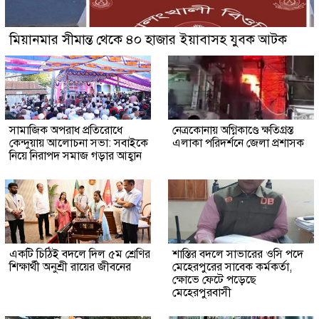
মিয়ানমার সীমান্ত থেকে ৪০ হাজার ইয়াবাসহ যুবক আটক
সামাজিক অপরাধ প্রতিরোধে
নেত্রকোনায় অগ্নিকাণ্ডে ক্ষতিগ্রস্ত
কেন্দুয়ায় আলোচনা সভা: সবাইকে
এলাকা পরিদর্শনে জেলা প্রশাসক
নিয়ে নিরাপদ সমাজ গড়ার আহ্বান
একটি চিঠিই বদলে দিল ৫ম শ্রেণির
শাস্তির বদলে সাভারের ওসি পদে
শিক্ষার্থী অনুশ্রী রায়ের জীবনের
মেহেরপুরের সাবেক কর্মকর্তা,
ক্ষোভে ফেটে পড়েছে
মেহেরপুরবাসী