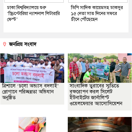
ঢাকা বিশ্ববিদ্যালয়ে শুরু
ভিপি সাদিক কায়েমসহ ডাকসুর
‘স্ক্রিপ্টোরিয়া ন্যাশনাল লিটারারি
১৫ নেতা সাত দিনের সফরে
ফেস্ট’
চীনে পৌঁছেছেন
জনপ্রিয় সংবাদ
‎ত্রিশালে ‘চলো অভ্যাস বদলাই’
সাংবাদিক তুরাবের স্মৃতিতে
স্লোগানে পরিচ্ছন্নতা অভিযান
বৃক্ষরোপণ করল সিলেট
অনুষ্ঠিত
ইউনাইটেড জার্নালিস্ট
ওয়েলফেয়ার অ্যাসোসিয়েশন