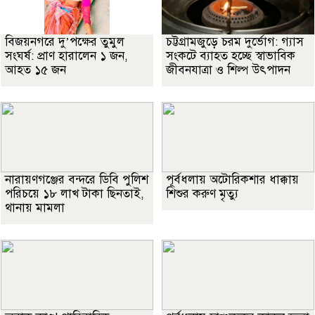
বিজয়নগরে দু’পক্ষের তুমুল
চট্টগ্রামজুড়ে চরম দুর্ভোগ: গ্যাস
সংঘর্ষ: প্রাণ হারালেন ১ জন,
সংকটে ব্যাহত হচ্ছে স্বাভাবিক
আহত ১৫ জন
জীবনযাত্রা ও শিল্প উৎপাদন
নারায়ণগঞ্জের বন্দরে ডিবি পুলিশ
পূর্বধলায় অটোরিকশার ধাক্কায়
পরিচয়ে ১৮ লাখ টাকা ছিনতাই,
শিশুর করুণ মৃত্যু
থানায় মামলা