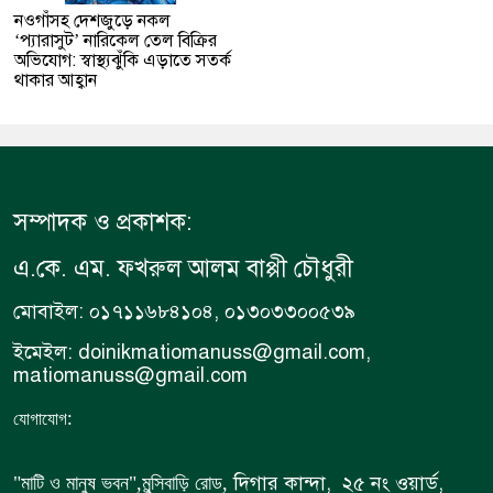
নওগাঁসহ দেশজুড়ে নকল
‘প্যারাসুট’ নারিকেল তেল বিক্রির
অভিযোগ: স্বাস্থ্যঝুঁকি এড়াতে সতর্ক
থাকার আহ্বান
সম্পাদক ও প্রকাশক:
এ.কে. এম. ফখরুল আলম বাপ্পী চৌধুরী
মোবাইল: ০১৭১১৬৮৪১০৪, ০১৩০৩৩০০৫৩৯
ইমেইল: doinikmatiomanuss@gmail.com,
matiomanuss@gmail.com
:
যোগাযোগ
দিগার কান্দা, ২৫ নং ওয়ার্ড,
"মাটি ও মানুষ ভবন",
মুন্সিবাড়ি রোড,