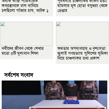
অবাক কাণ্ড! পারিবারিক
পূর্বধলায় চাঞ্চল্যকর কাকন হত্যা
কবরস্থানকে ঢাল বানিয়ে
মামলার মূল হোতা বসুন্ধরা থেকে
চলছিলো গাঁজার চাষ, আটক ১
গ্রেপ্তার
নবীদের জীবন থেকে শেখার
ক্ষমতার অপব্যবহার ও নৃশংসতা:
মতো ৫টি মূল্যবান শিক্ষা
জুলাই গণহত্যায় পুলিশের ভূমিকা
নিয়ে চাঞ্চল্যকর তথ্য প্রকাশ
সর্বশেষ সংবাদ