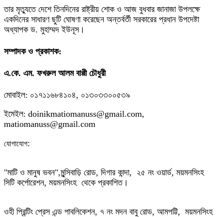
তার মৃত্যুতে দেশে তিনদিনের রাষ্ট্রীয় শোক ও আজ বুধবার জানাজা উপলক্ষে
একদিনের সাধারণ ছুটি ঘোষণা করেছেন অন্তর্বর্তী সরকারের প্রধান উপদেষ্টা
অধ্যাপক ড. মুহাম্মদ ইউনূস।
সম্পাদক ও প্রকাশক:
এ.কে. এম. ফখরুল আলম বাপ্পী চৌধুরী
মোবাইল: ০১৭১১৬৮৪১০৪, ০১৩০৩৩০০৫৩৯
ইমেইল: doinikmatiomanuss@gmail.com,
matiomanuss@gmail.com
:
যোগাযোগ
"মাটি ও মানুষ ভবন",
মুন্সিবাড়ি রোড,
দিগার কান্দা, ২৫ নং ওয়ার্ড, ময়মনসিংহ
সিটি কর্পোরেশন, ময়মনসিংহ থেকে প্রকাশিত।
ওহী প্রিন্টিং প্রেস এন্ড পাবলিকেশন, ৭ নং মদন বাবু রোড, আমপট্টি, ময়মনসিংহ