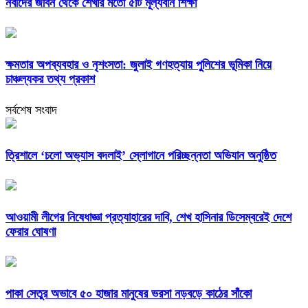
নবীদের জীবন থেকে শেখার মতো ৫টি মূল্যবান শিক্ষা
ক্ষমতার অপব্যবহার ও নৃশংসতা: জুলাই গণহত্যায় পুলিশের ভূমিকা নিয়ে
চাঞ্চল্যকর তথ্য প্রকাশ
সর্বশেষ সংবাদ
‎ত্রিশালে ‘চলো অভ্যাস বদলাই’ স্লোগানে পরিচ্ছন্নতা অভিযান অনুষ্ঠিত
আওয়ামী লীগের নিষেধাজ্ঞা প্রত্যাহারের দাবি, শেখ হাসিনার ডিসেম্বরেই দেশে
ফেরার ঘোষণা
পাকা সেতুর অভাবে ৫০ হাজার মানুষের ভরসা নড়বড়ে কাঠের সাঁকো