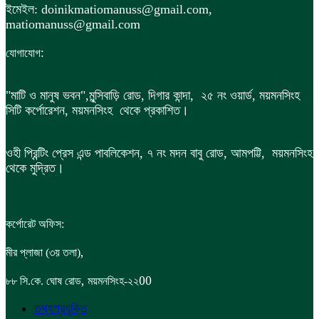
ইমেইল: doinikmatiomanuss@gmail.com,
matiomanuss@gmail.com
:
যোগাযোগ
"মাটি ও মানুষ ভবন",
মুন্সিবাড়ি রোড,
দিগার কান্দা, ২৫ নং ওয়ার্ড, ময়মনসিংহ
সিটি কর্পোরেশন, ময়মনসিংহ থেকে প্রকাশিত।
ওহী প্রিন্টিং প্রেস এন্ড পাবলিকেশন, ৭ নং মদন বাবু রোড, আমপট্টি, ময়মনসিংহ
থেকে মুদ্রিত।
কর্পোরেট অফিস:
,
মীর প্লাজা (৩য় তলা)
,
00
৮৮
সি.কে. ঘোষ রোড
ময়মনসিংহ-২২
তথ্যপ্রযুক্তি