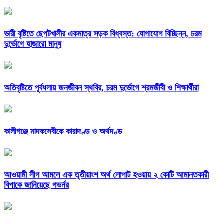
ভারী বৃষ্টিতে ছেপটখালীর একমাত্র সড়ক বিধ্বস্ত: যোগাযোগ বিচ্ছিন্ন, চরম
দুর্ভোগে হাজারো মানুষ
অতিবৃষ্টিতে পূর্বধলায় জনজীবন স্থবির, চরম দুর্ভোগে শ্রমজীবী ও শিক্ষার্থীরা
কালীগঞ্জে মাদকসেবীকে কারাদণ্ড ও অর্থদণ্ড
আওয়ামী লীগ আমলে এক তৃতীয়াংশ অর্থ লোপাট হওয়ায় ২ কোটি আমানতকারী
বিপাকে জানিয়েছে গভর্নর