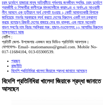
চরম দুর্ভোগে হাজারো মানুষ
অতিবৃষ্টিতে পূর্বধলায় জনজীবন স্থবির, চরম দুর্ভোগে
শ্রমজীবী ও শিক্ষার্থীরা
কালীগঞ্জে মাদকসেবীকে কারাদণ্ড ও অর্থদণ্ড
আওয়ামী
লীগ আমলে এক তৃতীয়াংশ অর্থ লোপাট হওয়ায় ২ কোটি আমানতকারী বিপাকে
জানিয়েছে গভর্নর
সরকারকে ব্যর্থ করতে দেশের বিরুদ্ধে একটি দল চক্রান্ত
করছে বলেছেন রিজভী
দেশের বাজারে ফের বড় ধাক্কা: এক লাফে অনেকটা
বাড়ল স্বর্ণের দাম
বিচার প্রক্রিয়া শুরু: হাছান-নওফেলসহ ২২ আসামির বিরুদ্ধে
সাক্ষ্যগ্রহণ আজ
নোটিশ :
প্রতিটি জেলা- উপজেলায় একজন করে ভিডিও প্রতিনিধি আবশ্যক।
যোগাযোগঃ- Email- matiomanuss@gmail.com. Mobile No-
017-11684104, 013-03300539.
প্রচ্ছদ
রাজনীতি
বিদেশি প্রতিনিধিরা খালেদা জিয়াকে শ্রদ্ধা জানাতে আসছেন
বিদেশি প্রতিনিধিরা খালেদা জিয়াকে শ্রদ্ধা জানাতে
আসছেন