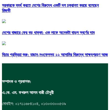
সরকারকে ব্যর্থ করতে দেশের বিরুদ্ধে একটি দল চক্রান্ত করছে বলেছেন
রিজভী
দেশের বাজারে ফের বড় ধাক্কা: এক লাফে অনেকটা বাড়ল স্বর্ণের দাম
বিচার প্রক্রিয়া শুরু: হাছান-নওফেলসহ ২২ আসামির বিরুদ্ধে সাক্ষ্যগ্রহণ আজ
সম্পাদক ও প্রকাশক:
এ.কে. এম. ফখরুল আলম বাপ্পী চৌধুরী
মোবাইল: ০১৭১১৬৮৪১০৪, ০১৩০৩৩০০৫৩৯