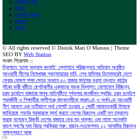
প্রবাসের খবর
ফিচার
ফেসবুক নিউজ
বিনোদন
ভ্রমণ
© All rights reserved © Doinik Mati O Manuss | Theme
SEO BY
Web Station
সংবাদ শিরোনাম ::
‎ত্রিশালে ‘চলো অভ্যাস বদলাই’ স্লোগানে পরিচ্ছন্নতা অভিযান অনুষ্ঠিত
আওয়ামী লীগের নিষেধাজ্ঞা প্রত্যাহারের দাবি, শেখ হাসিনার ডিসেম্বরেই দেশে
ফেরার ঘোষণা
পাকা সেতুর অভাবে ৫০ হাজার মানুষের ভরসা নড়বড়ে কাঠের
সাঁকো
ভারী বৃষ্টিতে ছেপটখালীর একমাত্র সড়ক বিধ্বস্ত: যোগাযোগ বিচ্ছিন্ন,
চরম দুর্ভোগে হাজারো মানুষ
অতিবৃষ্টিতে পূর্বধলায় জনজীবন স্থবির, চরম দুর্ভোগে
শ্রমজীবী ও শিক্ষার্থীরা
কালীগঞ্জে মাদকসেবীকে কারাদণ্ড ও অর্থদণ্ড
আওয়ামী
লীগ আমলে এক তৃতীয়াংশ অর্থ লোপাট হওয়ায় ২ কোটি আমানতকারী বিপাকে
জানিয়েছে গভর্নর
সরকারকে ব্যর্থ করতে দেশের বিরুদ্ধে একটি দল চক্রান্ত
করছে বলেছেন রিজভী
দেশের বাজারে ফের বড় ধাক্কা: এক লাফে অনেকটা
বাড়ল স্বর্ণের দাম
বিচার প্রক্রিয়া শুরু: হাছান-নওফেলসহ ২২ আসামির বিরুদ্ধে
সাক্ষ্যগ্রহণ আজ