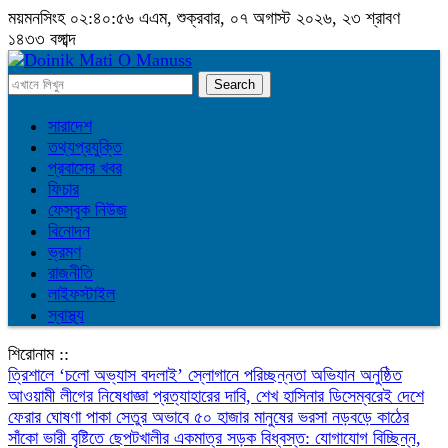
ময়মনসিংহ
০২:৪০:৫৬ এএম
, শুক্রবার, ০৭ অগাস্ট ২০২৬, ২৩ শ্রাবণ
১৪৩৩ বঙ্গাব্দ
সারাদেশ
তথ্যপ্রযুক্তি
প্রবাসের খবর
ফিচার
ফেসবুক নিউজ
বিনোদন
ভ্রমণ
রাজনীতি
লাইফস্টাইল
স্বাস্থ্য
শিরোনাম ::
‎ত্রিশালে ‘চলো অভ্যাস বদলাই’ স্লোগানে পরিচ্ছন্নতা অভিযান অনুষ্ঠিত
আওয়ামী লীগের নিষেধাজ্ঞা প্রত্যাহারের দাবি, শেখ হাসিনার ডিসেম্বরেই দেশে
ফেরার ঘোষণা
পাকা সেতুর অভাবে ৫০ হাজার মানুষের ভরসা নড়বড়ে কাঠের
সাঁকো
ভারী বৃষ্টিতে ছেপটখালীর একমাত্র সড়ক বিধ্বস্ত: যোগাযোগ বিচ্ছিন্ন,