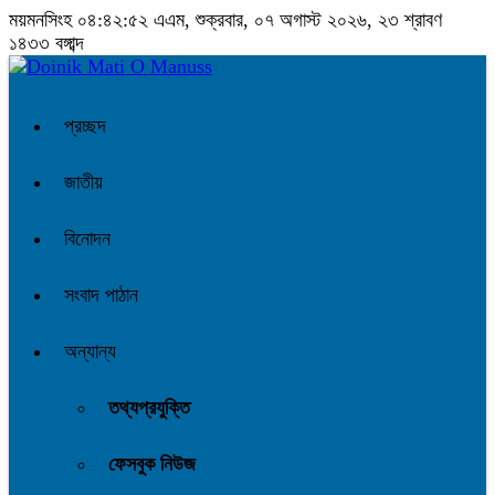
ময়মনসিংহ
০৪:৪২:৫২ এএম
, শুক্রবার, ০৭ অগাস্ট ২০২৬, ২৩ শ্রাবণ
১৪৩৩ বঙ্গাব্দ
প্রচ্ছদ
জাতীয়
বিনোদন
সংবাদ পাঠান
অন্যান্য
তথ্যপ্রযুক্তি
ফেসবুক নিউজ