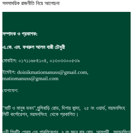
সমসাময়িক রাজনীতি নিয়ে আলোচনা
সম্পাদক ও প্রকাশক:
এ.কে. এম. ফখরুল আলম বাপ্পী চৌধুরী
মোবাইল: ০১৭১১৬৮৪১০৪, ০১৩০৩৩০০৫৩৯
ইমেইল: doinikmatiomanuss@gmail.com,
matiomanuss@gmail.com
:
যোগাযোগ
"মাটি ও মানুষ ভবন",
মুন্সিবাড়ি রোড,
দিগার কান্দা, ২৫ নং ওয়ার্ড, ময়মনসিংহ
সিটি কর্পোরেশন, ময়মনসিংহ থেকে প্রকাশিত।
ওহী প্রিন্টিং প্রেস এন্ড পাবলিকেশন, ৭ নং মদন বাবু রোড, আমপট্টি, ময়মনসিংহ