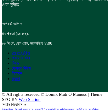
থেকে মুদ্রিত।
কর্পোরেট অফিস:
,
মীর প্লাজা (৩য় তলা)
,
00
৮৮
সি.কে. ঘোষ রোড
ময়মনসিংহ-২২
তথ্যপ্রযুক্তি
প্রবাসের খবর
ফিচার
ফেসবুক নিউজ
বিনোদন
ভ্রমণ
© All rights reserved © Doinik Mati O Manuss | Theme
SEO BY
Web Station
সংবাদ শিরোনাম ::
‎ত্রিশালে ‘চলো অভ্যাস বদলাই’ স্লোগানে পরিচ্ছন্নতা অভিযান অনুষ্ঠিত