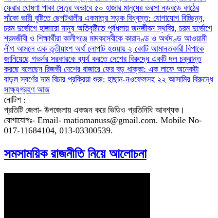
ফেরার ঘোষণা
পাকা সেতুর অভাবে ৫০ হাজার মানুষের ভরসা নড়বড়ে কাঠের
সাঁকো
ভারী বৃষ্টিতে ছেপটখালীর একমাত্র সড়ক বিধ্বস্ত: যোগাযোগ বিচ্ছিন্ন,
চরম দুর্ভোগে হাজারো মানুষ
অতিবৃষ্টিতে পূর্বধলায় জনজীবন স্থবির, চরম দুর্ভোগে
শ্রমজীবী ও শিক্ষার্থীরা
কালীগঞ্জে মাদকসেবীকে কারাদণ্ড ও অর্থদণ্ড
আওয়ামী
লীগ আমলে এক তৃতীয়াংশ অর্থ লোপাট হওয়ায় ২ কোটি আমানতকারী বিপাকে
জানিয়েছে গভর্নর
সরকারকে ব্যর্থ করতে দেশের বিরুদ্ধে একটি দল চক্রান্ত
করছে বলেছেন রিজভী
দেশের বাজারে ফের বড় ধাক্কা: এক লাফে অনেকটা
বাড়ল স্বর্ণের দাম
বিচার প্রক্রিয়া শুরু: হাছান-নওফেলসহ ২২ আসামির বিরুদ্ধে
সাক্ষ্যগ্রহণ আজ
নোটিশ :
প্রতিটি জেলা- উপজেলায় একজন করে ভিডিও প্রতিনিধি আবশ্যক।
যোগাযোগঃ- Email- matiomanuss@gmail.com. Mobile No-
017-11684104, 013-03300539.
সমসাময়িক রাজনীতি নিয়ে আলোচনা