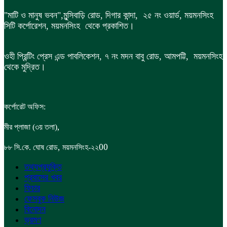
"মাটি ও মানুষ ভবন",
মুন্সিবাড়ি রোড,
দিগার কান্দা, ২৫ নং ওয়ার্ড, ময়মনসিংহ
সিটি কর্পোরেশন, ময়মনসিংহ থেকে প্রকাশিত।
ওহী প্রিন্টিং প্রেস এন্ড পাবলিকেশন, ৭ নং মদন বাবু রোড, আমপট্টি, ময়মনসিংহ
থেকে মুদ্রিত।
কর্পোরেট অফিস:
,
মীর প্লাজা (৩য় তলা)
,
00
৮৮
সি.কে. ঘোষ রোড
ময়মনসিংহ-২২
তথ্যপ্রযুক্তি
প্রবাসের খবর
ফিচার
ফেসবুক নিউজ
বিনোদন
ভ্রমণ