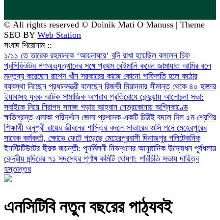
© All rights reserved © Doinik Mati O Manuss | Theme
SEO BY
Web Station
সংবাদ শিরোনাম ::
১/১১ তে তারেক রহমানকে ‘আয়নাঘরে’ বন্দি রাখা হয়েছিল বললেন চিফ
প্রসিকিউটর
গণঅভ্যুত্থানের সঙ্গে প্রথম বেইমানি করেন জামায়াত আমির বলে
মন্তব্য করেছেন রাশেদ খাঁন
সরকারের কাজে কোনো গাফিলতি হলে কঠোর
ব্যবস্থা নিচ্ছেন প্রধানমন্ত্রী বলেছেন রিজভী
মিয়ানমার সীমান্ত থেকে ৪০ হাজার
ইয়াবাসহ যুবক আটক
সামাজিক অপরাধ প্রতিরোধে কেন্দুয়ায় আলোচনা সভা:
সবাইকে নিয়ে নিরাপদ সমাজ গড়ার আহ্বান
নেত্রকোনায় অগ্নিকাণ্ডে
ক্ষতিগ্রস্ত এলাকা পরিদর্শনে জেলা প্রশাসক
একটি চিঠিই বদলে দিল ৫ম শ্রেণির
শিক্ষার্থী অনুশ্রী রায়ের জীবনের
শাস্তির বদলে সাভারের ওসি পদে মেহেরপুরের
সাবেক কর্মকর্তা, ক্ষোভে ফেটে পড়েছে মেহেরপুরবাসী
দিনাজপুর পলিটেকনিক
ইনস্টিটিউটের হীরক জয়ন্তী: পুনর্মিলনী নিবন্ধনের আনুষ্ঠানিক উদ্বোধন
পূর্বধলায়
কেন্দ্রীয় মন্দিরের ৭১ সদস্যের পূর্ণাঙ্গ কমিটি ঘোষণা: পরিচিতি সভায় দায়িত্ব
হস্তান্তর
এনসিটিবি নতুন বছরের পাঠ্যবই