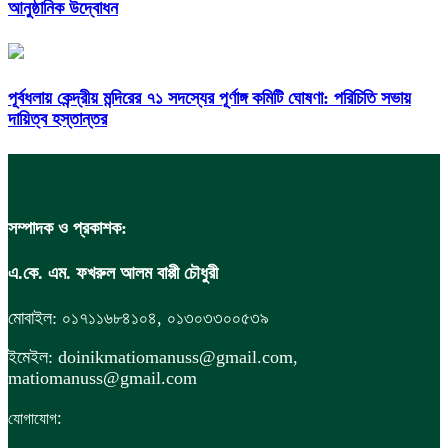
আনুষ্ঠানিক উদ্বোধন
পূর্বধলায় কেন্দ্রীয় মন্দিরের ৭১ সদস্যের পূর্ণাঙ্গ কমিটি ঘোষণা: পরিচিতি সভায়
দায়িত্ব হস্তান্তর
সম্পাদক ও প্রকাশক:
এ.কে. এম. ফখরুল আলম বাপ্পী চৌধুরী
মোবাইল: ০১৭১১৬৮৪১০৪, ০১৩০৩৩০০৫৩৯
ইমেইল: doinikmatiomanuss@gmail.com,
matiomanuss@gmail.com
:
যোগাযোগ