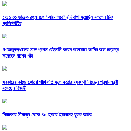
১/১১ তে তারেক রহমানকে ‘আয়নাঘরে’ বন্দি রাখা হয়েছিল বললেন চিফ
প্রসিকিউটর
গণঅভ্যুত্থানের সঙ্গে প্রথম বেইমানি করেন জামায়াত আমির বলে মন্তব্য
করেছেন রাশেদ খাঁন
সরকারের কাজে কোনো গাফিলতি হলে কঠোর ব্যবস্থা নিচ্ছেন প্রধানমন্ত্রী
বলেছেন রিজভী
মিয়ানমার সীমান্ত থেকে ৪০ হাজার ইয়াবাসহ যুবক আটক