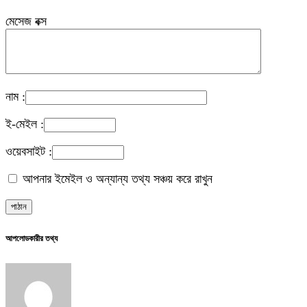
মেসেজ বক্স
নাম :
ই-মেইল :
ওয়েবসাইট :
আপনার ইমেইল ও অন্যান্য তথ্য সঞ্চয় করে রাখুন
আপলোডকারীর তথ্য