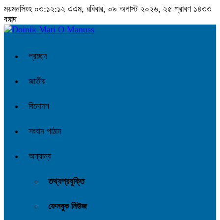
ময়মনসিংহ
০৩:১২:১৩ এএম
, রবিবার, ০৯ অগাস্ট ২০২৬, ২৫ শ্রাবণ ১৪৩৩
বঙ্গাব্দ
প্রচ্ছদ
জাতীয়
বিনোদন
সংবাদ পাঠান
অন্যান্য
তথ্যপ্রযুক্তি
ফেসবুক নিউজ