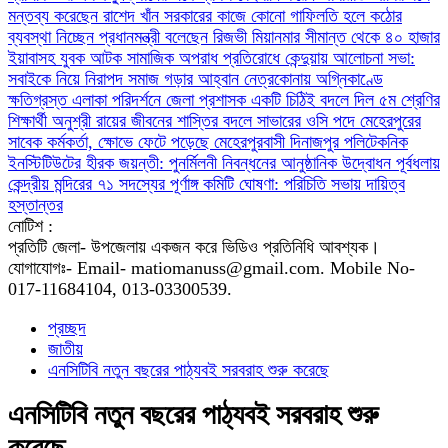
মন্তব্য করেছেন রাশেদ খাঁন
সরকারের কাজে কোনো গাফিলতি হলে কঠোর
ব্যবস্থা নিচ্ছেন প্রধানমন্ত্রী বলেছেন রিজভী
মিয়ানমার সীমান্ত থেকে ৪০ হাজার
ইয়াবাসহ যুবক আটক
সামাজিক অপরাধ প্রতিরোধে কেন্দুয়ায় আলোচনা সভা:
সবাইকে নিয়ে নিরাপদ সমাজ গড়ার আহ্বান
নেত্রকোনায় অগ্নিকাণ্ডে
ক্ষতিগ্রস্ত এলাকা পরিদর্শনে জেলা প্রশাসক
একটি চিঠিই বদলে দিল ৫ম শ্রেণির
শিক্ষার্থী অনুশ্রী রায়ের জীবনের
শাস্তির বদলে সাভারের ওসি পদে মেহেরপুরের
সাবেক কর্মকর্তা, ক্ষোভে ফেটে পড়েছে মেহেরপুরবাসী
দিনাজপুর পলিটেকনিক
ইনস্টিটিউটের হীরক জয়ন্তী: পুনর্মিলনী নিবন্ধনের আনুষ্ঠানিক উদ্বোধন
পূর্বধলায়
কেন্দ্রীয় মন্দিরের ৭১ সদস্যের পূর্ণাঙ্গ কমিটি ঘোষণা: পরিচিতি সভায় দায়িত্ব
হস্তান্তর
নোটিশ :
প্রতিটি জেলা- উপজেলায় একজন করে ভিডিও প্রতিনিধি আবশ্যক।
যোগাযোগঃ- Email- matiomanuss@gmail.com. Mobile No-
017-11684104, 013-03300539.
প্রচ্ছদ
জাতীয়
এনসিটিবি নতুন বছরের পাঠ্যবই সরবরাহ শুরু করেছে
এনসিটিবি নতুন বছরের পাঠ্যবই সরবরাহ শুরু
করেছে