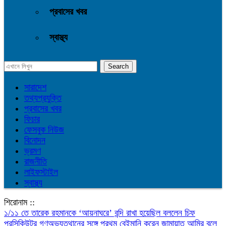
প্রবাসের খবর
স্বাস্থ্য
সারাদেশ
তথ্যপ্রযুক্তি
প্রবাসের খবর
ফিচার
ফেসবুক নিউজ
বিনোদন
ভ্রমণ
রাজনীতি
লাইফস্টাইল
স্বাস্থ্য
শিরোনাম ::
১/১১ তে তারেক রহমানকে ‘আয়নাঘরে’ বন্দি রাখা হয়েছিল বললেন চিফ
প্রসিকিউটর
গণঅভ্যুত্থানের সঙ্গে প্রথম বেইমানি করেন জামায়াত আমির বলে