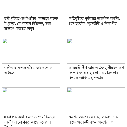
ভারী বৃষ্টিতে ছেপটখালীর একমাত্র সড়ক
অতিবৃষ্টিতে পূর্বধলায় জনজীবন স্থবির,
বিধ্বস্ত: যোগাযোগ বিচ্ছিন্ন, চরম
চরম দুর্ভোগে শ্রমজীবী ও শিক্ষার্থীরা
দুর্ভোগে হাজারো মানুষ
কালীগঞ্জে মাদকসেবীকে কারাদণ্ড ও
আওয়ামী লীগ আমলে এক তৃতীয়াংশ অর্থ
অর্থদণ্ড
লোপাট হওয়ায় ২ কোটি আমানতকারী
বিপাকে জানিয়েছে গভর্নর
সরকারকে ব্যর্থ করতে দেশের বিরুদ্ধে
দেশের বাজারে ফের বড় ধাক্কা: এক
একটি দল চক্রান্ত করছে বলেছেন
লাফে অনেকটা বাড়ল স্বর্ণের দাম