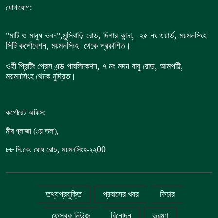
:
যোগাযোগ
"মাটি ও মানুষ ভবন",
মুন্সিবাড়ি রোড,
দিগার কান্দা, ২৫ নং ওয়ার্ড, ময়মনসিংহ
সিটি কর্পোরেশন, ময়মনসিংহ থেকে প্রকাশিত।
ওহী প্রিন্টিং প্রেস এন্ড পাবলিকেশন, ৭ নং মদন বাবু রোড, আমপট্টি,
ময়মনসিংহ থেকে মুদ্রিত।
কর্পোরেট অফিস:
,
মীর প্লাজা (৩য় তলা)
,
00
৮৮
সি.কে. ঘোষ রোড
ময়মনসিংহ-২২
তথ্যপ্রযুক্তি
প্রবাসের খবর
ফিচার
ফেসবুক নিউজ
বিনোদন
ভ্রমণ