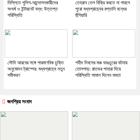
দিল্লিতে পুলিশ-আন্দোলনকারীদের
তেহরান তেল বিক্রি করতে না পারলে
সংঘর্ষ ও ইন্টারনেট বন্ধ: উত্তপ্ত
পুরো মধ্যপ্রাচ্যের রপ্তানি বন্ধের
পরিস্থিতি
হুঁশিয়ারি
সৌদি আরবের সঙ্গে পারমাণবিক চুক্তি
​শহীদ দিবসের মঞ্চ ভাঙচুরের ঘটনায়
অনুমোদন ট্রাম্পের: মধ্যপ্রাচ্যে নতুন
তোলপাড়: রাতভর পাহারা দিয়ে
সমীকরণ
পরিস্থিতি সামাল দিলেন মমতা
জনপ্রিয় সংবাদ