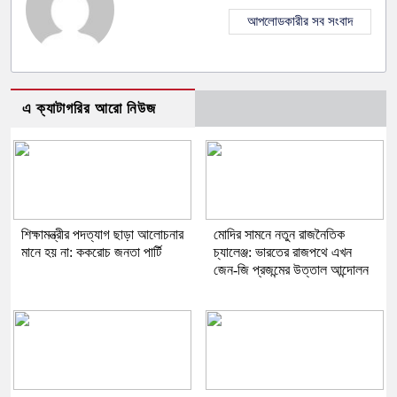
আপলোডকারীর সব সংবাদ
এ ক্যাটাগরির আরো নিউজ
শিক্ষামন্ত্রীর পদত্যাগ ছাড়া আলোচনার
মোদির সামনে নতুন রাজনৈতিক
মানে হয় না: ককরোচ জনতা পার্টি
চ্যালেঞ্জ: ভারতের রাজপথে এখন
জেন-জি প্রজন্মের উত্তাল আন্দোলন