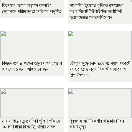
‎ত্রিশালে ‘চলো অভ্যাস বদলাই’
সাংবাদিক তুরাবের স্মৃতিতে বৃক্ষরোপণ
স্লোগানে পরিচ্ছন্নতা অভিযান অনুষ্ঠিত
করল সিলেট ইউনাইটেড জার্নালিস্ট
ওয়েলফেয়ার অ্যাসোসিয়েশন
বিজয়নগরে দু’পক্ষের তুমুল সংঘর্ষ: প্রাণ
চট্টগ্রামজুড়ে চরম দুর্ভোগ: গ্যাস সংকটে
হারালেন ১ জন, আহত ১৫ জন
ব্যাহত হচ্ছে স্বাভাবিক জীবনযাত্রা ও
শিল্প উৎপাদন
নারায়ণগঞ্জের বন্দরে ডিবি পুলিশ পরিচয়ে
পূর্বধলায় অটোরিকশার ধাক্কায় শিশুর
১৮ লাখ টাকা ছিনতাই, থানায় মামলা
করুণ মৃত্যু