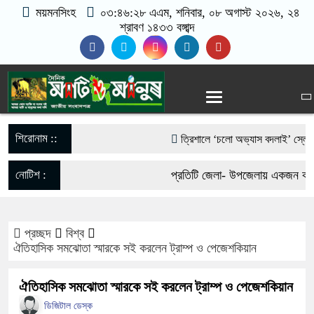
ময়মনসিংহ
০৩:৪৬:২৯ এএম
, শনিবার, ০৮ অগাস্ট ২০২৬, ২৪
শ্রাবণ ১৪৩৩ বঙ্গাব্দ
শিরোনাম ::
‎ত্রিশালে ‘চলো অভ্যাস বদলাই’ স্লোগানে
আওয়ামী লীগের নিষেধাজ্ঞা প্রত্যাহারের দ
নোটিশ :
প্রতিটি জেলা- উপজেলায় একজন করে 
ফেরার ঘোষণা
যোগাযোগঃ- Email- matiomanu
পাকা সেতুর অভাবে ৫০ হাজার মানুষের ভ
প্রচ্ছদ
বিশ্ব
017-11684104, 013-03300539
​ঐতিহাসিক সমঝোতা স্মারকে সই করলেন ট্রাম্প ও পেজেশকিয়ান
ভারী বৃষ্টিতে ছেপটখালীর একমাত্র সড়ক বি
​ঐতিহাসিক সমঝোতা স্মারকে সই করলেন ট্রাম্প ও পেজেশকিয়ান
দুর্ভোগে হাজারো মানুষ
ডিজিটাল ডেস্ক