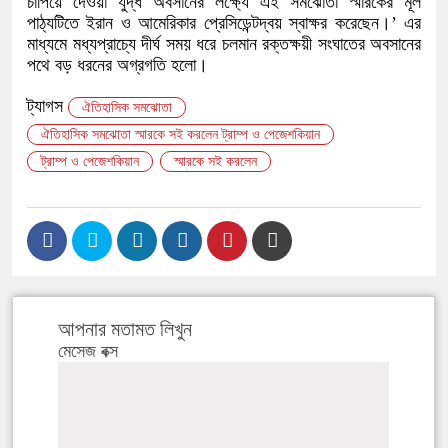
চাপিয়ে দেওয়া যুদ্ধ অবসানের লক্ষ্যে এই সমঝোতা স্মারকের মূল
পাঠ্যটিতে ইরান ও আমেরিকার প্রেসিডেন্টদ্বয় স্বাক্ষর করেছেন।’ এর
মাধ্যমে মধ্যপ্রাচ্যে দীর্ঘ সময় ধরে চলমান রক্তক্ষয়ী সংঘাতের অবসানের
পথে বড় ধরনের অগ্রগতি হলো।
ট্যাগস
​ঐতিহাসিক সমঝোতা
​ঐতিহাসিক সমঝোতা স্মারকে সই করলেন ট্রাম্প ও পেজেশকিয়ান
ট্রাম্প ও পেজেশকিয়ান
স্মারকে সই করলেন
আপনার মতামত লিখুন
মেসেজ বক্স