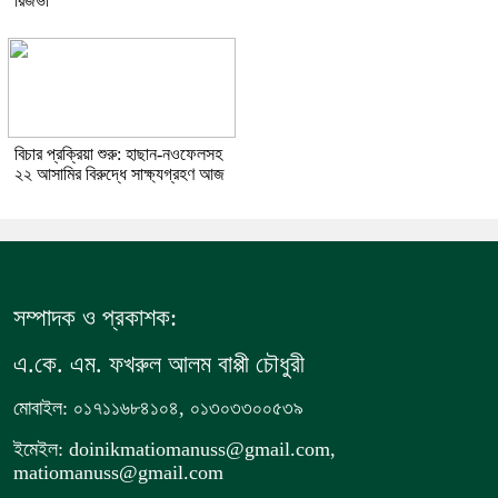
রিজভী
বিচার প্রক্রিয়া শুরু: হাছান-নওফেলসহ
২২ আসামির বিরুদ্ধে সাক্ষ্যগ্রহণ আজ
সম্পাদক ও প্রকাশক:
এ.কে. এম. ফখরুল আলম বাপ্পী চৌধুরী
মোবাইল: ০১৭১১৬৮৪১০৪, ০১৩০৩৩০০৫৩৯
ইমেইল: doinikmatiomanuss@gmail.com,
matiomanuss@gmail.com