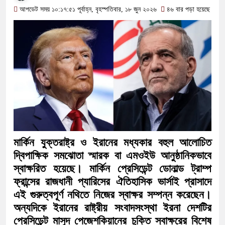
অতিবৃষ্টিতে পূর্বধলায় জনজীবন স্থবির, চরম দ
আপডেট সময় ১০:১৭:৫১ পূর্বাহ্ন, বৃহস্পতিবার, ১৮ জুন ২০২৬
৪৬ বার পড়া হয়েছে
কালীগঞ্জে মাদকসেবীকে কারাদণ্ড ও অর্থদ
আওয়ামী লীগ আমলে এক তৃতীয়াংশ অর্থ
বিপাকে জানিয়েছে গভর্নর
সরকারকে ব্যর্থ করতে দেশের বিরুদ্ধে এ
দেশের বাজারে ফের বড় ধাক্কা: এক লাফে 
বিচার প্রক্রিয়া শুরু: হাছান-নওফেলসহ ২
মার্কিন যুক্তরাষ্ট্র ও ইরানের মধ্যকার বহুল আলোচিত
দ্বিপাক্ষিক সমঝোতা স্মারক বা এমওইউ আনুষ্ঠানিকভাবে
স্বাক্ষরিত হয়েছে। মার্কিন প্রেসিডেন্ট ডোনাল্ড ট্রাম্প
ফ্রান্সের রাজধানী প্যারিসের ঐতিহাসিক ভার্সাই প্রাসাদে
এই গুরুত্বপূর্ণ নথিতে নিজের স্বাক্ষর সম্পন্ন করেছেন।
অন্যদিকে ইরানের রাষ্ট্রীয় সংবাদসংস্থা ইরনা দেশটির
প্রেসিডেন্ট মাসুদ পেজেশকিয়ানের চুক্তি স্বাক্ষরের বিশেষ