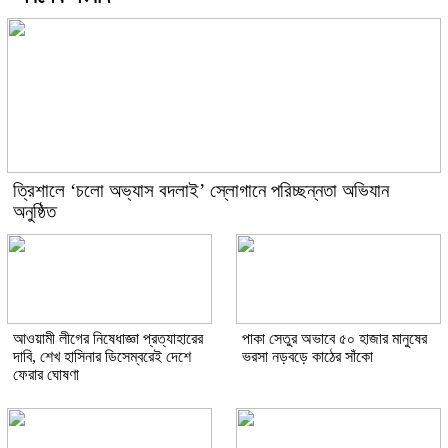
‎ত্রিশালে ‘চলো অভ্যাস বদলাই’ স্লোগানে পরিচ্ছন্নতা অভিযান
অনুষ্ঠিত
আওয়ামী লীগের নিষেধাজ্ঞা প্রত্যাহারের
পাকা সেতুর অভাবে ৫০ হাজার মানুষের
দাবি, শেখ হাসিনার ডিসেম্বরেই দেশে
ভরসা নড়বড়ে কাঠের সাঁকো
ফেরার ঘোষণা