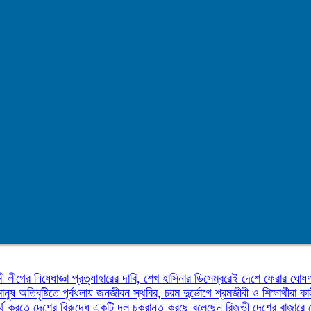
ী লীগের নিষেধাজ্ঞা প্রত্যাহারের দাবি, শেখ হাসিনার ডিসেম্বরেই দেশে ফেরার ঘোষ
মানুষ
অতিবৃষ্টিতে পূর্বধলায় জনজীবন স্থবির, চরম দুর্ভোগে শ্রমজীবী ও শিক্ষার্থীরা
কা
র্থ করতে দেশের বিরুদ্ধে একটি দল চক্রান্ত করছে বলেছেন রিজভী
দেশের বাজারে 