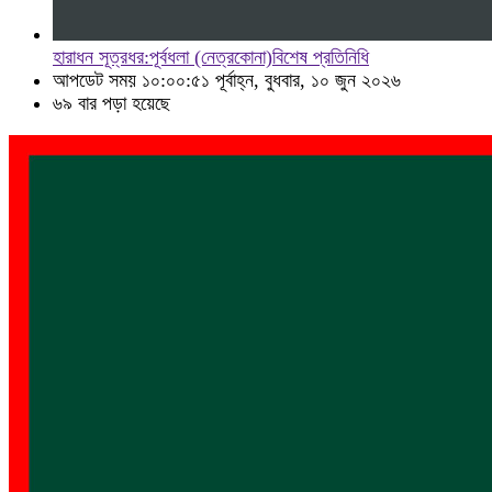
হারাধন সূত্রধর:​পূর্বধলা (নেত্রকোনা)বিশেষ প্রতিনিধি
আপডেট সময় ১০:০০:৫১ পূর্বাহ্ন, বুধবার, ১০ জুন ২০২৬
৬৯ বার পড়া হয়েছে