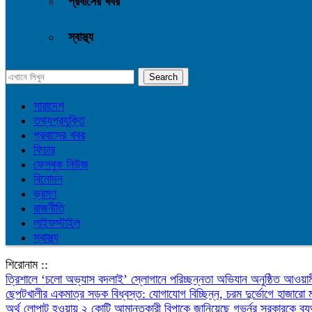
প্রবাসের খবর
স্বাস্থ্য
সারাদেশ
তথ্যপ্রযুক্তি
প্রবাসের খবর
ফিচার
ফেসবুক নিউজ
বিনোদন
ভ্রমণ
রাজনীতি
লাইফস্টাইল
স্বাস্থ্য
শিরোনাম ::
‎ত্রিশালে ‘চলো অভ্যাস বদলাই’ স্লোগানে পরিচ্ছন্নতা অভিযান অনুষ্ঠিত
আওয়াম
ছেপটখালীর একমাত্র সড়ক বিধ্বস্ত: যোগাযোগ বিচ্ছিন্ন, চরম দুর্ভোগে হাজারো 
অর্থ লোপাট হওয়ায় ২ কোটি আমানতকারী বিপাকে জানিয়েছে গভর্নর
সরকারকে ব্য