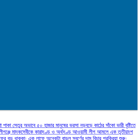
ণা
পাকা সেতুর অভাবে ৫০ হাজার মানুষের ভরসা নড়বড়ে কাঠের সাঁকো
ভারী বৃষ্টিতে
লীগঞ্জে মাদকসেবীকে কারাদণ্ড ও অর্থদণ্ড
আওয়ামী লীগ আমলে এক তৃতীয়াংশ
ফের বড় ধাক্কা: এক লাফে অনেকটা বাড়ল স্বর্ণের দাম
বিচার প্রক্রিয়া শুরু: