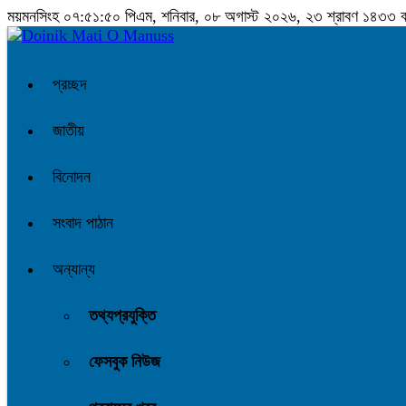
ময়মনসিংহ
০৭:৫১:৫১ পিএম
, শনিবার, ০৮ অগাস্ট ২০২৬, ২৩ শ্রাবণ ১৪৩৩ বঙ্গ
প্রচ্ছদ
জাতীয়
বিনোদন
সংবাদ পাঠান
অন্যান্য
তথ্যপ্রযুক্তি
ফেসবুক নিউজ