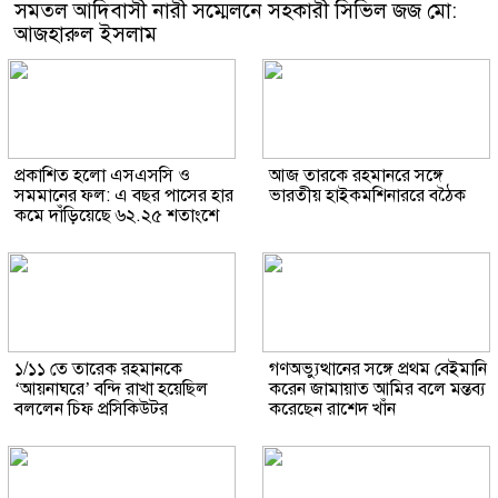
সমতল আদিবাসী নারী সম্মেলনে সহকারী সিভিল জজ মো:
আজহারুল ইসলাম
প্রকাশিত হলো এসএসসি ও
আজ তারকে রহমানরে সঙ্গে
সমমানের ফল: এ বছর পাসের হার
ভারতীয় হাইকমশিনাররে বঠৈক
কমে দাঁড়িয়েছে ৬২.২৫ শতাংশে
১/১১ তে তারেক রহমানকে
গণঅভ্যুত্থানের সঙ্গে প্রথম বেইমানি
‘আয়নাঘরে’ বন্দি রাখা হয়েছিল
করেন জামায়াত আমির বলে মন্তব্য
বললেন চিফ প্রসিকিউটর
করেছেন রাশেদ খাঁন