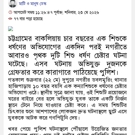
চিফ প্রসিকিউটর
মাটি ও মানুষ ডেস্ক
আপডেট সময় ১১:২৬:৪৭ পূর্বাহ্ন, শনিবার, ২৩ মে ২০২৬
গণঅভ্যুত্থানের সঙ্গে প্রথম বেইমা
৭৭ বার পড়া হয়েছে
মন্তব্য করেছেন রাশেদ খাঁন
চট্টগ্রামের বাকলিয়ায় চার বছরের এক শিশুকে
সরকারের কাজে কোনো গাফিলতি হলে 
ধর্ষণের অভিযোগের একদিন পরই নগরীতে
প্রধানমন্ত্রী বলেছেন রিজভী
আবারও পৃথক দুটি শিশু ধর্ষণ চেষ্টার ঘটনা
ঘটেছে। এসব ঘটনায় অভিযুক্ত দুজনকে
মিয়ানমার সীমান্ত থেকে ৪০ হাজার
গ্রেফতার করে কারাগারে পাঠিয়েছে পুলিশ।
সামাজিক অপরাধ প্রতিরোধে কেন্দু
গতকাল শুক্রবার (২২ মে) দুপুরে নগরীর ডবলমুরিং থানার
হাজিপাড়ায় ১০ বছর বয়সি এক কন্যাশিশুকে ধর্ষণের চেষ্টার
নিরাপদ সমাজ গড়ার আহ্বান
অভিযোগ ওঠে।
স্থানীয় সূত্রে জানা যায়, ওই শিশুটি প্রয়োজনে
ঘরের বাইরে বের হলে অভিযুক্ত যুবক তাকে একটি নির্জন
নেত্রকোনায় অগ্নিকাণ্ডে ক্ষতিগ্রস্ত এ
স্থানে টেনে নিয়ে যাওয়ার চেষ্টা করে। এ সময় শিশুটির
চিৎকার শুনে আশপাশের লোকজন দ্রুত ঘটনাস্থলে ছুটে এসে
একটি চিঠিই বদলে দিল ৫ম শ্রেণির শিক
যুবককে আটক করে গণপিটুনি দেয়।
খবর পেয়ে পুলিশ ঘটনাস্থলে পৌঁছালে উত্তেজিত জনতার