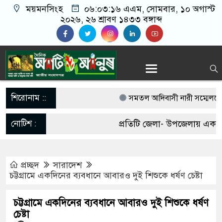
ময়মনসিংহ
০৬:০৩:১৭ এএম
, সোমবার, ১০ অগাস্ট
২০২৬, ২৬ শ্রাবণ ১৪৩৩ বঙ্গাব্দ
শিরোনাম ::
সমতল আদিবাসী নারী সম্মেলনে স
আজহারুল ইসলাম
নোটিশ :
প্রতিটি জেলা- উপজেলায় একজন ক
প্রকাশিত হলো এসএসসি ও সমমান
আবশ্যক। যোগাযোগঃ- Email-
দাঁড়িয়েছে ৬২.২৫ শতাংশে
প্রচ্ছদ
সারাদেশ
matiomanuss@gmail.com. M
চট্টগ্রামে একদিনের ব্যবধানে আবারও দুই শিশুকে ধর্ষণ চেষ্টা
আজ তারকে রহমানরে সঙ্গে ভারতী
11684104, 013-03300539.
চট্টগ্রামে একদিনের ব্যবধানে আবারও দুই শিশুকে ধর্ষণ
১/১১ তে তারেক রহমানকে ‘আয়নাঘরে
চেষ্টা