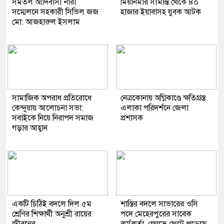
সমতল আদিবাসী নারী
মিয়ানমার সীমান্ত থেকে ৪০
সম্মেলনে সহকারী সিভিল জজ
হাজার ইয়াবাসহ যুবক আটক
মো: আজহারুল ইসলাম
সামাজিক অপরাধ প্রতিরোধে
নেত্রকোনায় অগ্নিকাণ্ডে ক্ষতিগ্রস্ত
কেন্দুয়ায় আলোচনা সভা:
এলাকা পরিদর্শনে জেলা
সবাইকে নিয়ে নিরাপদ সমাজ
প্রশাসক
গড়ার আহ্বান
একটি চিঠিই বদলে দিল ৫ম
শাস্তির বদলে সাভারের ওসি
শ্রেণির শিক্ষার্থী অনুশ্রী রায়ের
পদে মেহেরপুরের সাবেক