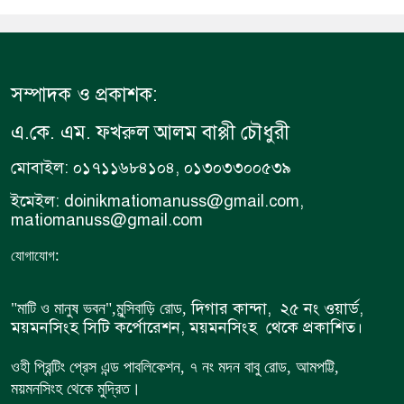
সম্পাদক ও প্রকাশক:
এ.কে. এম. ফখরুল আলম বাপ্পী চৌধুরী
মোবাইল: ০১৭১১৬৮৪১০৪, ০১৩০৩৩০০৫৩৯
ইমেইল: doinikmatiomanuss@gmail.com,
matiomanuss@gmail.com
:
যোগাযোগ
দিগার কান্দা, ২৫ নং ওয়ার্ড,
"মাটি ও মানুষ ভবন",
মুন্সিবাড়ি রোড,
ময়মনসিংহ সিটি কর্পোরেশন, ময়মনসিংহ থেকে প্রকাশিত।
ওহী প্রিন্টিং প্রেস এন্ড পাবলিকেশন, ৭ নং মদন বাবু রোড, আমপট্টি,
ময়মনসিংহ থেকে মুদ্রিত।