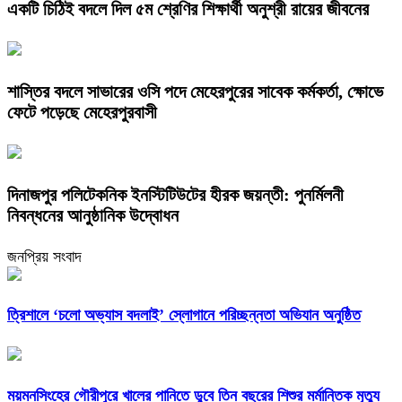
একটি চিঠিই বদলে দিল ৫ম শ্রেণির শিক্ষার্থী অনুশ্রী রায়ের জীবনের
শাস্তির বদলে সাভারের ওসি পদে মেহেরপুরের সাবেক কর্মকর্তা, ক্ষোভে
ফেটে পড়েছে মেহেরপুরবাসী
দিনাজপুর পলিটেকনিক ইনস্টিটিউটের হীরক জয়ন্তী: পুনর্মিলনী
নিবন্ধনের আনুষ্ঠানিক উদ্বোধন
জনপ্রিয় সংবাদ
‎ত্রিশালে ‘চলো অভ্যাস বদলাই’ স্লোগানে পরিচ্ছন্নতা অভিযান অনুষ্ঠিত
ময়মনসিংহের গৌরীপুরে খালের পানিতে ডুবে তিন বছরের শিশুর মর্মান্তিক মৃত্যু