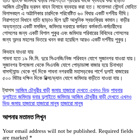
হাতি দুটিকে জমিদার বাড়ীর নিরাপত্তা প্রহরীর কাজে ব্যবহার করা ছাড়াও
আজিম চৌধুরীর ভ্রমন বাহন হিসাবে ব্যবহার করা হত। মনোলভা সৌন্দর্য মোহিত
বিলাসবহুল এ অট্টালিকার চারদিকে পরিবেষ্টিত ৬০ বিঘার একটি দর্শনীয় দীঘি।
নিরাপত্তা বিধানে হাতি ছাড়াও ছিল দুটি আধুনিক স্বয়ংক্রিয় কামান। বাড়ীর
অভ্যন্তরে একটি মসজিদ, জমিদার দরবারে কর্মরত কর্মকর্তা-কর্মচারীদের
গোসলের জন্য একটি বিশাল পুকুর এবং জমিদার পরিবারের বিবিদের গোসলের
জন্য অন্দর মহলের ভিতরে খনন করা হয়েছিল আরও একটি দর্শনীয় পুকুর।
কিভাবে যাওয়া যায়
পাবনা হতে ১৯ কি.মি. দুরে সিএনজি/নিজ পরিবহন যোগে সুজানগর যাওয়া যায়।
সুজানগর উপজেলা থেকে সিএনজি যোগে পোড়াডাঙ্গা বাজার হয়ে চিনাখড়া
বাসস্ট্যান্ড থেকে পূর্ব দিকে পাবনা নগরবারী মহাসড়কের পার্শে দুলাই বাজারের
৫০০ মিটার দক্ষিন দিকে রিক্সা/ভ্যান যোগে জমিদার বাড়ীতে যাওয়া যায়।
ট্যাগস
আজিম চৌধুরীর বাড়ী
জমায় হাজারো
দেখতে এখনও ভিড়
পাবনার
দুলাইতে জমিদার
বনার দুলাইতে জমিদার আজিম চৌধুরীর বাড়ী দেখতে এখনও
ভিড় জমায় হাজারো হাজারো মানুষ
হাজারো মানুষ
আপনার মতামত লিখুন
Your email address will not be published.
Required fields
are marked
*