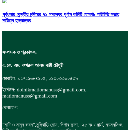
পূর্বধলায় কেন্দ্রীয় মন্দিরের ৭১ সদস্যের পূর্ণাঙ্গ কমিটি ঘোষণা: পরিচিতি সভায়
দায়িত্ব হস্তান্তর
সম্পাদক ও প্রকাশক:
এ.কে. এম. ফখরুল আলম বাপ্পী চৌধুরী
মোবাইল: ০১৭১১৬৮৪১০৪, ০১৩০৩৩০০৫৩৯
ইমেইল: doinikmatiomanuss@gmail.com,
matiomanuss@gmail.com
:
যোগাযোগ
"মাটি ও মানুষ ভবন",
মুন্সিবাড়ি রোড,
দিগার কান্দা, ২৫ নং ওয়ার্ড, ময়মনসিংহ