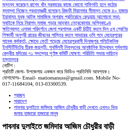
মন্তব্য করেছেন রাশেদ খাঁন
সরকারের কাজে কোনো গাফিলতি হলে কঠোর
ব্যবস্থা নিচ্ছেন প্রধানমন্ত্রী বলেছেন রিজভী
মিয়ানমার সীমান্ত থেকে ৪০ হাজার
ইয়াবাসহ যুবক আটক
সামাজিক অপরাধ প্রতিরোধে কেন্দুয়ায় আলোচনা সভা:
সবাইকে নিয়ে নিরাপদ সমাজ গড়ার আহ্বান
নেত্রকোনায় অগ্নিকাণ্ডে
ক্ষতিগ্রস্ত এলাকা পরিদর্শনে জেলা প্রশাসক
একটি চিঠিই বদলে দিল ৫ম শ্রেণির
শিক্ষার্থী অনুশ্রী রায়ের জীবনের
শাস্তির বদলে সাভারের ওসি পদে মেহেরপুরের
সাবেক কর্মকর্তা, ক্ষোভে ফেটে পড়েছে মেহেরপুরবাসী
দিনাজপুর পলিটেকনিক
ইনস্টিটিউটের হীরক জয়ন্তী: পুনর্মিলনী নিবন্ধনের আনুষ্ঠানিক উদ্বোধন
পূর্বধলায়
কেন্দ্রীয় মন্দিরের ৭১ সদস্যের পূর্ণাঙ্গ কমিটি ঘোষণা: পরিচিতি সভায় দায়িত্ব
হস্তান্তর
নোটিশ :
প্রতিটি জেলা- উপজেলায় একজন করে ভিডিও প্রতিনিধি আবশ্যক।
যোগাযোগঃ- Email- matiomanuss@gmail.com. Mobile No-
017-11684104, 013-03300539.
প্রচ্ছদ
সারাদেশ
পাবনার দুলাইতে জমিদার আজিম চৌধুরীর বাড়ী দেখতে এখনও ভিড়
জমায় হাজারো হাজারো মানুষ
পাবনার দুলাইতে জমিদার আজিম চৌধুরীর বাড়ী