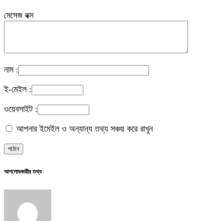
মেসেজ বক্স
নাম :
ই-মেইল :
ওয়েবসাইট :
আপনার ইমেইল ও অন্যান্য তথ্য সঞ্চয় করে রাখুন
আপলোডকারীর তথ্য