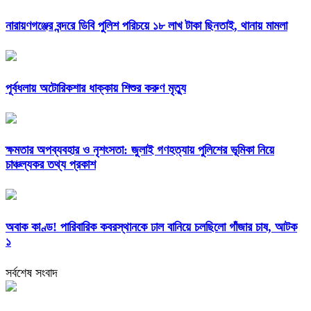
নারায়ণগঞ্জের বন্দরে ডিবি পুলিশ পরিচয়ে ১৮ লাখ টাকা ছিনতাই, থানায় মামলা
পূর্বধলায় অটোরিকশার ধাক্কায় শিশুর করুণ মৃত্যু
ক্ষমতার অপব্যবহার ও নৃশংসতা: জুলাই গণহত্যায় পুলিশের ভূমিকা নিয়ে
চাঞ্চল্যকর তথ্য প্রকাশ
অবাক কাণ্ড! পারিবারিক কবরস্থানকে ঢাল বানিয়ে চলছিলো গাঁজার চাষ, আটক
১
সর্বশেষ সংবাদ