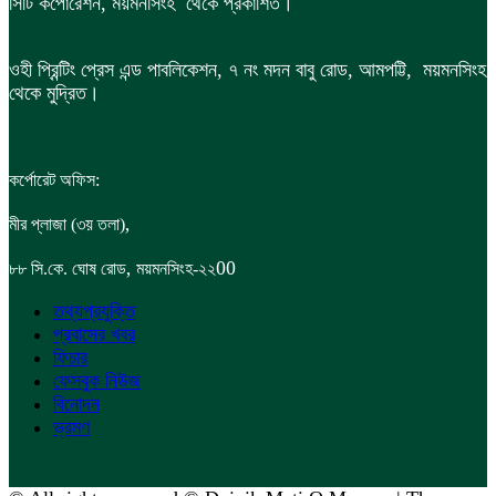
সিটি কর্পোরেশন, ময়মনসিংহ থেকে প্রকাশিত।
ওহী প্রিন্টিং প্রেস এন্ড পাবলিকেশন, ৭ নং মদন বাবু রোড, আমপট্টি, ময়মনসিংহ
থেকে মুদ্রিত।
কর্পোরেট অফিস:
,
মীর প্লাজা (৩য় তলা)
,
00
৮৮
সি.কে. ঘোষ রোড
ময়মনসিংহ-২২
তথ্যপ্রযুক্তি
প্রবাসের খবর
ফিচার
ফেসবুক নিউজ
বিনোদন
ভ্রমণ