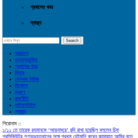
প্রবাসের খবর
স্বাস্থ্য
সারাদেশ
তথ্যপ্রযুক্তি
প্রবাসের খবর
ফিচার
ফেসবুক নিউজ
বিনোদন
ভ্রমণ
রাজনীতি
লাইফস্টাইল
স্বাস্থ্য
শিরোনাম ::
১/১১ তে তারেক রহমানকে ‘আয়নাঘরে’ বন্দি রাখা হয়েছিল বললেন চিফ
প্রসিকিউটর
গণঅভ্যুত্থানের সঙ্গে প্রথম বেইমানি করেন জামায়াত আমির বলে