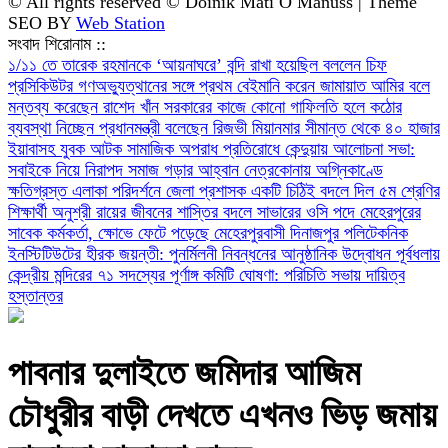
© All rights reserved © Doinik Mati O Manuss | Theme
SEO BY
Web Station
সংবাদ শিরোনাম ::
১/১১ তে তারেক রহমানকে ‘আয়নাঘরে’ বন্দি রাখা হয়েছিল বললেন চিফ
প্রসিকিউটর
গণঅভ্যুত্থানের সঙ্গে প্রথম বেইমানি করেন জামায়াত আমির বলে
মন্তব্য করেছেন রাশেদ খাঁন
সরকারের কাজে কোনো গাফিলতি হলে কঠোর
ব্যবস্থা নিচ্ছেন প্রধানমন্ত্রী বলেছেন রিজভী
মিয়ানমার সীমান্ত থেকে ৪০ হাজার
ইয়াবাসহ যুবক আটক
সামাজিক অপরাধ প্রতিরোধে কেন্দুয়ায় আলোচনা সভা:
সবাইকে নিয়ে নিরাপদ সমাজ গড়ার আহ্বান
নেত্রকোনায় অগ্নিকাণ্ডে
ক্ষতিগ্রস্ত এলাকা পরিদর্শনে জেলা প্রশাসক
একটি চিঠিই বদলে দিল ৫ম শ্রেণির
শিক্ষার্থী অনুশ্রী রায়ের জীবনের
শাস্তির বদলে সাভারের ওসি পদে মেহেরপুরের
সাবেক কর্মকর্তা, ক্ষোভে ফেটে পড়েছে মেহেরপুরবাসী
দিনাজপুর পলিটেকনিক
ইনস্টিটিউটের হীরক জয়ন্তী: পুনর্মিলনী নিবন্ধনের আনুষ্ঠানিক উদ্বোধন
পূর্বধলায়
কেন্দ্রীয় মন্দিরের ৭১ সদস্যের পূর্ণাঙ্গ কমিটি ঘোষণা: পরিচিতি সভায় দায়িত্ব
হস্তান্তর
পাবনার দুলাইতে জমিদার আজিম
চৌধুরীর বাড়ী দেখতে এখনও ভিড় জমায়