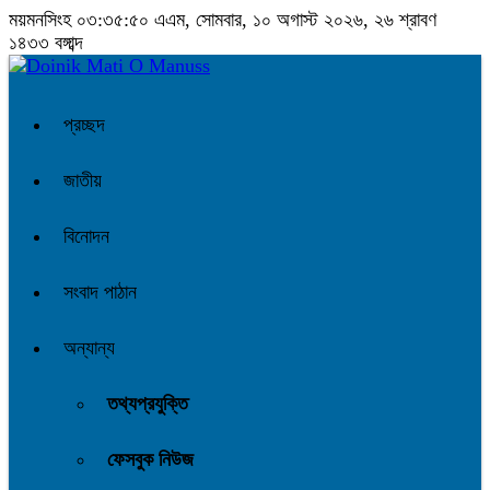
ময়মনসিংহ
০৩:৩৫:৫১ এএম
, সোমবার, ১০ অগাস্ট ২০২৬, ২৬ শ্রাবণ ১৪৩৩
বঙ্গাব্দ
প্রচ্ছদ
জাতীয়
বিনোদন
সংবাদ পাঠান
অন্যান্য
তথ্যপ্রযুক্তি
ফেসবুক নিউজ