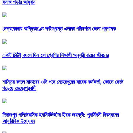
সমাজ গড়ার আহ্বান
নেত্রকোনায় অগ্নিকাণ্ডে ক্ষতিগ্রস্ত এলাকা পরিদর্শনে জেলা প্রশাসক
একটি চিঠিই বদলে দিল ৫ম শ্রেণির শিক্ষার্থী অনুশ্রী রায়ের জীবনের
শাস্তির বদলে সাভারের ওসি পদে মেহেরপুরের সাবেক কর্মকর্তা, ক্ষোভে ফেটে
পড়েছে মেহেরপুরবাসী
দিনাজপুর পলিটেকনিক ইনস্টিটিউটের হীরক জয়ন্তী: পুনর্মিলনী নিবন্ধনের
আনুষ্ঠানিক উদ্বোধন