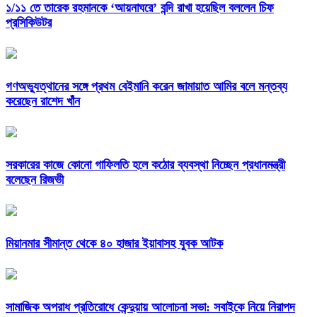
১/১১ তে তারেক রহমানকে ‘আয়নাঘরে’ বন্দি রাখা হয়েছিল বললেন চিফ
প্রসিকিউটর
গণঅভ্যুত্থানের সঙ্গে প্রথম বেইমানি করেন জামায়াত আমির বলে মন্তব্য
করেছেন রাশেদ খাঁন
সরকারের কাজে কোনো গাফিলতি হলে কঠোর ব্যবস্থা নিচ্ছেন প্রধানমন্ত্রী
বলেছেন রিজভী
মিয়ানমার সীমান্ত থেকে ৪০ হাজার ইয়াবাসহ যুবক আটক
সামাজিক অপরাধ প্রতিরোধে কেন্দুয়ায় আলোচনা সভা: সবাইকে নিয়ে নিরাপদ