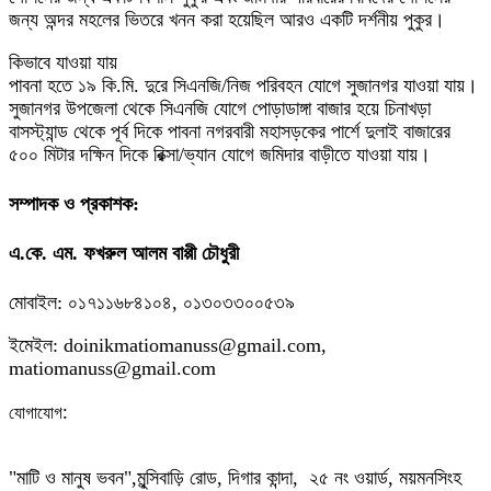
জন্য অন্দর মহলের ভিতরে খনন করা হয়েছিল আরও একটি দর্শনীয় পুকুর।
কিভাবে যাওয়া যায়
পাবনা হতে ১৯ কি.মি. দুরে সিএনজি/নিজ পরিবহন যোগে সুজানগর যাওয়া যায়।
সুজানগর উপজেলা থেকে সিএনজি যোগে পোড়াডাঙ্গা বাজার হয়ে চিনাখড়া
বাসস্ট্যান্ড থেকে পূর্ব দিকে পাবনা নগরবারী মহাসড়কের পার্শে দুলাই বাজারের
৫০০ মিটার দক্ষিন দিকে রিক্সা/ভ্যান যোগে জমিদার বাড়ীতে যাওয়া যায়।
সম্পাদক ও প্রকাশক:
এ.কে. এম. ফখরুল আলম বাপ্পী চৌধুরী
মোবাইল: ০১৭১১৬৮৪১০৪, ০১৩০৩৩০০৫৩৯
ইমেইল: doinikmatiomanuss@gmail.com,
matiomanuss@gmail.com
:
যোগাযোগ
"মাটি ও মানুষ ভবন",
মুন্সিবাড়ি রোড,
দিগার কান্দা, ২৫ নং ওয়ার্ড, ময়মনসিংহ