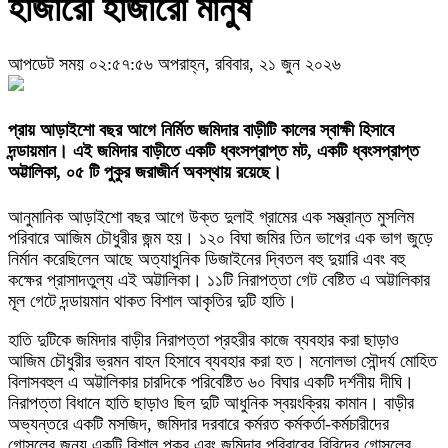
হাজারো হাজারো মানুষ
আপডেট সময় ০২:৫৭:৫৬ অপরাহ্ন, রবিবার, ২১ জুন ২০২৬
প্রায় আড়াইশো বছর আগে নির্মিত জমিদার বাড়ীটি কালের স্বাক্ষী হিসাবে
দন্ডায়মান। এই জমিদার বাড়ীতে একটি ধ্বংসপ্রাপ্ত মট, একটি ধ্বংসপ্রাপ্ত
অট্টালিকা, ০৫ টি পুকুর জরাজীর্ন অবস্থায় রয়েছে।
আনুমানিক আড়াইশো বছর আগে উক্ত দুলাই গ্রামের এক সম্ভ্রান্ত মুসলিম
পরিবারে আজিম চৌধুরীর জন্ম হয়। ১২০ বিঘা জমির তিন ভাগের এক ভাগ জুড়ে
নির্মান করেছিলেন আছে অত্যাধুনিক ডিজাইনের দ্বিতল বহু দুয়ারি এবং বহু
কক্ষের প্রাসাদতুল্য এই অট্টালিকা। ১১টি নিরাপত্তা গেট বেষ্টিত এ অট্টালিকার
মূল গেটে দন্ডায়মান থাকত বিশাল আকৃতির দুটি হাতি।
হাতি দুটিকে জমিদার বাড়ীর নিরাপত্তা প্রহরীর কাজে ব্যবহার করা ছাড়াও
আজিম চৌধুরীর ভ্রমন বাহন হিসাবে ব্যবহার করা হত। মনোলভা সৌন্দর্য মোহিত
বিলাসবহুল এ অট্টালিকার চারদিকে পরিবেষ্টিত ৬০ বিঘার একটি দর্শনীয় দীঘি।
নিরাপত্তা বিধানে হাতি ছাড়াও ছিল দুটি আধুনিক স্বয়ংক্রিয় কামান। বাড়ীর
অভ্যন্তরে একটি মসজিদ, জমিদার দরবারে কর্মরত কর্মকর্তা-কর্মচারীদের
গোসলের জন্য একটি বিশাল পুকুর এবং জমিদার পরিবারের বিবিদের গোসলের