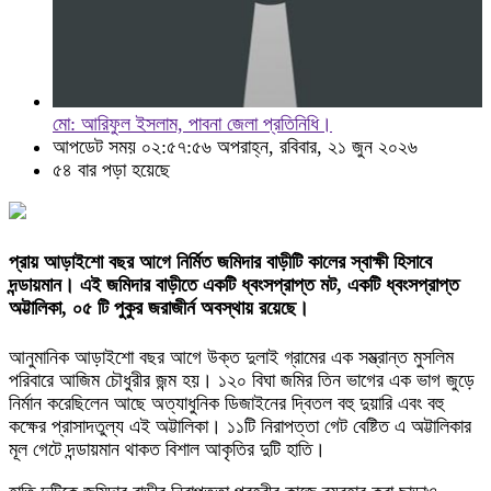
মো: আরিফুল ইসলাম, পাবনা জেলা প্রতিনিধি।
আপডেট সময় ০২:৫৭:৫৬ অপরাহ্ন, রবিবার, ২১ জুন ২০২৬
৫৪ বার পড়া হয়েছে
প্রায় আড়াইশো বছর আগে নির্মিত জমিদার বাড়ীটি কালের স্বাক্ষী হিসাবে
দন্ডায়মান। এই জমিদার বাড়ীতে একটি ধ্বংসপ্রাপ্ত মট, একটি ধ্বংসপ্রাপ্ত
অট্টালিকা, ০৫ টি পুকুর জরাজীর্ন অবস্থায় রয়েছে।
আনুমানিক আড়াইশো বছর আগে উক্ত দুলাই গ্রামের এক সম্ভ্রান্ত মুসলিম
পরিবারে আজিম চৌধুরীর জন্ম হয়। ১২০ বিঘা জমির তিন ভাগের এক ভাগ জুড়ে
নির্মান করেছিলেন আছে অত্যাধুনিক ডিজাইনের দ্বিতল বহু দুয়ারি এবং বহু
কক্ষের প্রাসাদতুল্য এই অট্টালিকা। ১১টি নিরাপত্তা গেট বেষ্টিত এ অট্টালিকার
মূল গেটে দন্ডায়মান থাকত বিশাল আকৃতির দুটি হাতি।