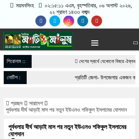
ময়মনসিংহ
০২:১৫:১২ এএম
, বৃহস্পতিবার, ০৬ অগাস্ট ২০২৬,
২২ শ্রাবণ ১৪৩৩ বঙ্গাব্দ
শিরোনাম ::
দেশের স্বার্থে যেকোনো বিষয়ে ঐক্যবদ্ধ থ
আমির
নোটিশ :
প্রতিটি জেলা- উপজেলায় একজন করে ভ
মদনে উচিপুর হাওরে অবৈধ বেড় ও চায়না জাল 
যোগাযোগঃ- Email- matiomanus
শেখ হাসিনা রাজনৈতিক বক্তব্য দেবেন কি ন
প্রচ্ছদ
সারাদেশ
017-11684104, 013-03300539.
পূর্বধলায় দীর্ঘ আড়াই মাস পর নতুন ইউএনও শফিকুল ইসলামের যোগদান
বলেছেন পররাষ্ট্র প্রতিমন্ত্রী
পূর্বধলায় দীর্ঘ আড়াই মাস পর নতুন ইউএনও শফিকুল ইসলামের
উত্তাল সেই দিনগুলো: জুলাই অভ্যুত্থান
যোগদান