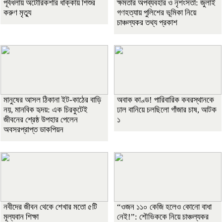
পূর্বধলায় অটোরিকশার ধাক্কায় শিশুর
ক্ষমতার অপব্যবহার ও নৃশংসতা: জুলাই
করুণ মৃত্যু
গণহত্যায় পুলিশের ভূমিকা নিয়ে
চাঞ্চল্যকর তথ্য প্রকাশ
মানুষের আসল ঠিকানা ইট-কাঠের বাড়ি
অবাক কাণ্ড! পারিবারিক কবরস্থানকে
নয়, মানবিক হৃদয়: এক চিরকুটেই
ঢাল বানিয়ে চলছিলো গাঁজার চাষ, আটক
জীবনের শ্রেষ্ঠ উপহার পেলেন
১
অবসরপ্রাপ্ত ডাকপিয়ন
নবীদের জীবন থেকে শেখার মতো ৫টি
“ওজন ১১০ কেজি হলেও কোনো বাধা
মূল্যবান শিক্ষা
নেই!”: শৌভিককে নিয়ে চাঞ্চল্যকর