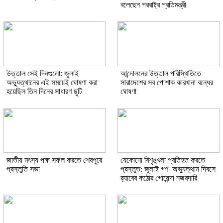
বলেছেন পররাষ্ট্র প্রতিমন্ত্রী
উত্তাল সেই দিনগুলো: জুলাই
আন্দোলনের উত্তাল পরিস্থিতিতে
অভ্যুত্থানের এই সময়েই ঘোষণা করা
সারাদেশের সব পোশাক কারখানা বন্ধের
হয়েছিল তিন দিনের সাধারণ ছুটি
ঘোষণা
জাতীয় মৎস্য পক্ষ সফল করতে শেরপুরে
যেকোনো বিশৃঙ্খলা প্রতিহত করতে
প্রস্তুতি সভা
প্রস্তুত: জুলাই গণ–অভ্যুত্থান দিবসে
র‌্যাবের কঠোর গোয়েন্দা নজরদারি