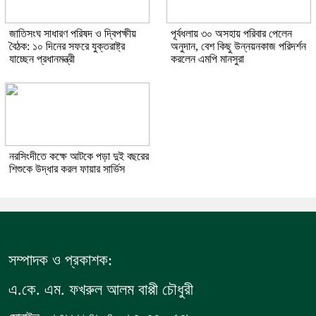
জাতিসংঘ সাধারণ পরিষদ ও দ্বিপক্ষীয়
পূর্বধলায় ৩০ অসহায় পরিবার পেলেন
বৈঠক: ১০ দিনের সফরে যুক্তরাষ্ট্র
অনুদান, বেশ কিছু উন্নয়নকাজ পরিদর্শন
যাচ্ছেন প্রধানমন্ত্রী
করলেন এমপি মানসুরা
নরসিংদীতে কক্ষে আটকে পড়া দুই বছরের
শিশুকে উদ্ধার করল ফায়ার সার্ভিস
সম্পাদক ও প্রকাশক:
এ.কে. এম. ফখরুল আলম বাপ্পী চৌধুরী