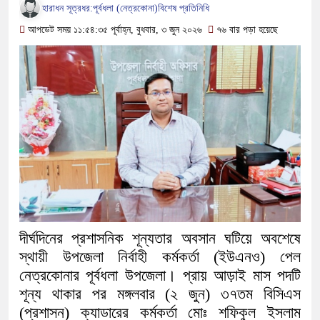
দিনের সাধারণ ছুটি
​হারাধন সূত্রধর:পূর্বধলা (নেত্রকোনা)বিশেষ প্রতিনিধি
আপডেট সময় ১১:৫৪:৩৫ পূর্বাহ্ন, বুধবার, ৩ জুন ২০২৬
৭৬ বার পড়া হয়েছে
আন্দোলনের উত্তাল পরিস্থিতিতে সারাদেশে
জাতীয় মৎস্য পক্ষ সফল করতে শেরপুরে প্র
যেকোনো বিশৃঙ্খলা প্রতিহত করতে প্রস্তু
র‌্যাবের কঠোর গোয়েন্দা নজরদারি
জাতিসংঘ সাধারণ পরিষদ ও দ্বিপক্ষীয় বৈঠক: 
প্রধানমন্ত্রী
পূর্বধলায় ৩০ অসহায় পরিবার পেলেন অনুদান
দীর্ঘদিনের প্রশাসনিক শূন্যতার অবসান ঘটিয়ে অবশেষে
করলেন এমপি মানসুরা
স্থায়ী উপজেলা নির্বাহী কর্মকর্তা (ইউএনও) পেল
নেত্রকোনার পূর্বধলা উপজেলা। প্রায় আড়াই মাস পদটি
নরসিংদীতে কক্ষে আটকে পড়া দুই বছরের শিশ
শূন্য থাকার পর মঙ্গলবার (২ জুন) ৩৭তম বিসিএস
(প্রশাসন) ক্যাডারের কর্মকর্তা মোঃ শফিকুল ইসলাম