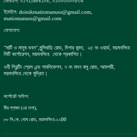
মোবাইল: ০১৭১১৬৮৪১০৪, ০১৩০৩৩০০৫৩৯
ইমেইল: doinikmatiomanuss@gmail.com,
matiomanuss@gmail.com
:
যোগাযোগ
"মাটি ও মানুষ ভবন",
মুন্সিবাড়ি রোড,
দিগার কান্দা, ২৫ নং ওয়ার্ড, ময়মনসিংহ
সিটি কর্পোরেশন, ময়মনসিংহ থেকে প্রকাশিত।
ওহী প্রিন্টিং প্রেস এন্ড পাবলিকেশন, ৭ নং মদন বাবু রোড, আমপট্টি,
ময়মনসিংহ থেকে মুদ্রিত।
কর্পোরেট অফিস:
,
মীর প্লাজা (৩য় তলা)
,
00
৮৮
সি.কে. ঘোষ রোড
ময়মনসিংহ-২২