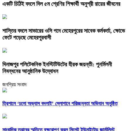
একটি চিঠিই বদলে দিল ৫ম শ্রেণির শিক্ষার্থী অনুশ্রী রায়ের জীবনের
শাস্তির বদলে সাভারের ওসি পদে মেহেরপুরের সাবেক কর্মকর্তা, ক্ষোভে
ফেটে পড়েছে মেহেরপুরবাসী
দিনাজপুর পলিটেকনিক ইনস্টিটিউটের হীরক জয়ন্তী: পুনর্মিলনী
নিবন্ধনের আনুষ্ঠানিক উদ্বোধন
জনপ্রিয় সংবাদ
‎ত্রিশালে ‘চলো অভ্যাস বদলাই’ স্লোগানে পরিচ্ছন্নতা অভিযান অনুষ্ঠিত
সাংবাদিক তুরাবের স্মৃতিতে বৃক্ষরোপণ করল সিলেট ইউনাইটেড জার্নালিস্ট