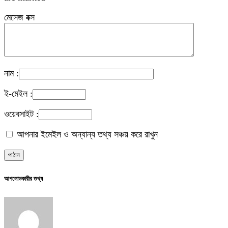
মেসেজ বক্স
নাম :
ই-মেইল :
ওয়েবসাইট :
আপনার ইমেইল ও অন্যান্য তথ্য সঞ্চয় করে রাখুন
আপলোডকারীর তথ্য