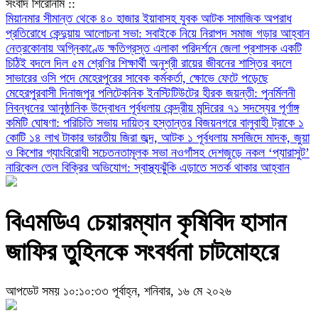
সংবাদ শিরোনাম ::
মিয়ানমার সীমান্ত থেকে ৪০ হাজার ইয়াবাসহ যুবক আটক
সামাজিক অপরাধ
প্রতিরোধে কেন্দুয়ায় আলোচনা সভা: সবাইকে নিয়ে নিরাপদ সমাজ গড়ার আহ্বান
নেত্রকোনায় অগ্নিকাণ্ডে ক্ষতিগ্রস্ত এলাকা পরিদর্শনে জেলা প্রশাসক
একটি
চিঠিই বদলে দিল ৫ম শ্রেণির শিক্ষার্থী অনুশ্রী রায়ের জীবনের
শাস্তির বদলে
সাভারের ওসি পদে মেহেরপুরের সাবেক কর্মকর্তা, ক্ষোভে ফেটে পড়েছে
মেহেরপুরবাসী
দিনাজপুর পলিটেকনিক ইনস্টিটিউটের হীরক জয়ন্তী: পুনর্মিলনী
নিবন্ধনের আনুষ্ঠানিক উদ্বোধন
পূর্বধলায় কেন্দ্রীয় মন্দিরের ৭১ সদস্যের পূর্ণাঙ্গ
কমিটি ঘোষণা: পরিচিতি সভায় দায়িত্ব হস্তান্তর
বিজয়নগরে বালুবাহী ট্রাকে ১
কোটি ১৪ লাখ টাকার ভারতীয় জিরা জব্দ, আটক ১
পূর্বধলায় মসজিদে মাদক, জুয়া
ও কিশোর গ্যাংবিরোধী সচেতনতামূলক সভা
নওগাঁসহ দেশজুড়ে নকল ‘প্যারাসুট’
নারিকেল তেল বিক্রির অভিযোগ: স্বাস্থ্যঝুঁকি এড়াতে সতর্ক থাকার আহ্বান
বিএমডিএ চেয়ারম্যান কৃষিবিদ হাসান
জাফির তুহিনকে সংবর্ধনা চাটমোহরে
আপডেট সময় ১০:১০:৩৩ পূর্বাহ্ন, শনিবার, ১৬ মে ২০২৬