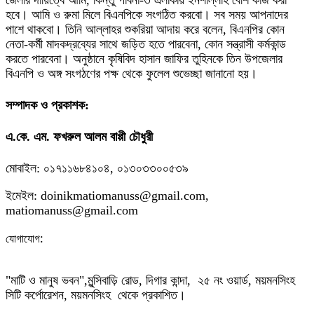
হবে। আমি ও রুমা মিলে বিএনপিকে সংগঠিত করবো। সব সময় আপনাদের
পাশে থাকবো। তিনি আল্লাহর শুকরিয়া আদায় করে বলেন, বিএনপির কোন
নেতা-কর্মী মাদকদ্রব্যের সাথে জড়িত হতে পারবেনা, কোন সন্ত্রাসী কর্মকান্ড
করতে পারবেনা। অনুষ্ঠানে কৃষিবিদ হাসান জাফির তুহিনকে তিন উপজেলার
বিএনপি ও অঙ্গ সংগঠণের পক্ষ থেকে ফুলেল শুভেচ্ছা জানানো হয়।
সম্পাদক ও প্রকাশক:
এ.কে. এম. ফখরুল আলম বাপ্পী চৌধুরী
মোবাইল: ০১৭১১৬৮৪১০৪, ০১৩০৩৩০০৫৩৯
ইমেইল: doinikmatiomanuss@gmail.com,
matiomanuss@gmail.com
:
যোগাযোগ
"মাটি ও মানুষ ভবন",
মুন্সিবাড়ি রোড,
দিগার কান্দা, ২৫ নং ওয়ার্ড, ময়মনসিংহ
সিটি কর্পোরেশন, ময়মনসিংহ থেকে প্রকাশিত।