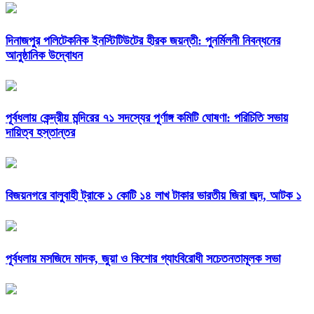
দিনাজপুর পলিটেকনিক ইনস্টিটিউটের হীরক জয়ন্তী: পুনর্মিলনী নিবন্ধনের
আনুষ্ঠানিক উদ্বোধন
পূর্বধলায় কেন্দ্রীয় মন্দিরের ৭১ সদস্যের পূর্ণাঙ্গ কমিটি ঘোষণা: পরিচিতি সভায়
দায়িত্ব হস্তান্তর
বিজয়নগরে বালুবাহী ট্রাকে ১ কোটি ১৪ লাখ টাকার ভারতীয় জিরা জব্দ, আটক ১
পূর্বধলায় মসজিদে মাদক, জুয়া ও কিশোর গ্যাংবিরোধী সচেতনতামূলক সভা