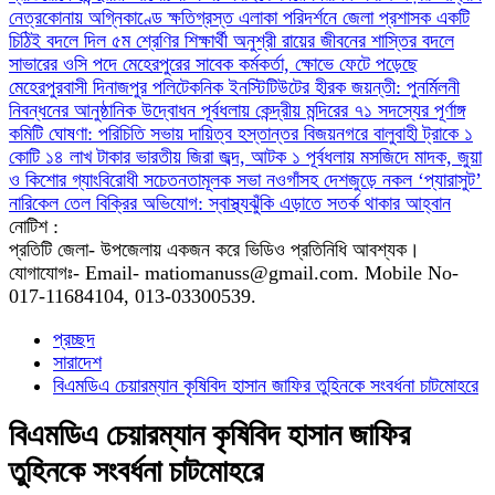
নেত্রকোনায় অগ্নিকাণ্ডে ক্ষতিগ্রস্ত এলাকা পরিদর্শনে জেলা প্রশাসক
একটি
চিঠিই বদলে দিল ৫ম শ্রেণির শিক্ষার্থী অনুশ্রী রায়ের জীবনের
শাস্তির বদলে
সাভারের ওসি পদে মেহেরপুরের সাবেক কর্মকর্তা, ক্ষোভে ফেটে পড়েছে
মেহেরপুরবাসী
দিনাজপুর পলিটেকনিক ইনস্টিটিউটের হীরক জয়ন্তী: পুনর্মিলনী
নিবন্ধনের আনুষ্ঠানিক উদ্বোধন
পূর্বধলায় কেন্দ্রীয় মন্দিরের ৭১ সদস্যের পূর্ণাঙ্গ
কমিটি ঘোষণা: পরিচিতি সভায় দায়িত্ব হস্তান্তর
বিজয়নগরে বালুবাহী ট্রাকে ১
কোটি ১৪ লাখ টাকার ভারতীয় জিরা জব্দ, আটক ১
পূর্বধলায় মসজিদে মাদক, জুয়া
ও কিশোর গ্যাংবিরোধী সচেতনতামূলক সভা
নওগাঁসহ দেশজুড়ে নকল ‘প্যারাসুট’
নারিকেল তেল বিক্রির অভিযোগ: স্বাস্থ্যঝুঁকি এড়াতে সতর্ক থাকার আহ্বান
নোটিশ :
প্রতিটি জেলা- উপজেলায় একজন করে ভিডিও প্রতিনিধি আবশ্যক।
যোগাযোগঃ- Email- matiomanuss@gmail.com. Mobile No-
017-11684104, 013-03300539.
প্রচ্ছদ
সারাদেশ
বিএমডিএ চেয়ারম্যান কৃষিবিদ হাসান জাফির তুহিনকে সংবর্ধনা চাটমোহরে
বিএমডিএ চেয়ারম্যান কৃষিবিদ হাসান জাফির
তুহিনকে সংবর্ধনা চাটমোহরে