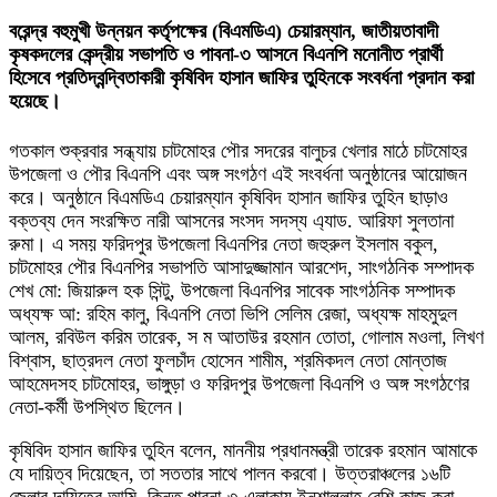
বরেন্দ্র বহুমুখী উন্নয়ন কর্তৃপক্ষের (বিএমডিএ) চেয়ারম্যান, জাতীয়তাবাদী
কৃষকদলের কেন্দ্রীয় সভাপতি ও পাবনা-৩ আসনে বিএনপি মনোনীত প্রার্থী
হিসেবে প্রতিদ্বন্দ্বিতাকারী কৃষিবিদ হাসান জাফির তুহিনকে সংবর্ধনা প্রদান করা
হয়েছে।
গতকাল শুক্রবার সন্ধ্যায় চাটমোহর পৌর সদরের বালুচর খেলার মাঠে চাটমোহর
উপজেলা ও পৌর বিএনপি এবং অঙ্গ সংগঠণ এই সংবর্ধনা অনুষ্ঠানের আয়োজন
করে। অনুষ্ঠানে বিএমডিএ চেয়ারম্যান কৃষিবিদ হাসান জাফির তুহিন ছাড়াও
বক্তব্য দেন সংরক্ষিত নারী আসনের সংসদ সদস্য এ্যাড. আরিফা সুলতানা
রুমা। এ সময় ফরিদপুর উপজেলা বিএনপির নেতা জহুরুল ইসলাম বকুল,
চাটমোহর পৌর বিএনপির সভাপতি আসাদুজ্জামান আরশেদ, সাংগঠনিক সম্পাদক
শেখ মো: জিয়ারুল হক সিন্টু, উপজেলা বিএনপির সাবেক সাংগঠনিক সম্পাদক
অধ্যক্ষ আ: রহিম কালু, বিএনপি নেতা ভিপি সেলিম রেজা, অধ্যক্ষ মাহমুদুল
আলম, রবিউল করিম তারেক, স ম আতাউর রহমান তোতা, গোলাম মওলা, লিখণ
বিশ্বাস, ছাত্রদল নেতা ফুলচাঁদ হোসেন শামীম, শ্রমিকদল নেতা মোন্তাজ
আহমেদসহ চাটমোহর, ভাঙ্গুড়া ও ফরিদপুর উপজেলা বিএনপি ও অঙ্গ সংগঠণের
নেতা-কর্মী উপস্থিত ছিলেন।
কৃষিবিদ হাসান জাফির তুহিন বলেন, মাননীয় প্রধানমন্ত্রী তারেক রহমান আমাকে
যে দায়িত্ব দিয়েছেন, তা সততার সাথে পালন করবো। উত্তরাঞ্চলের ১৬টি
জেলার দায়িত্বে আমি, কিন্তু পাবনা-৩ এলাকায় ইনশাল্লাহ বেশি কাজ করা