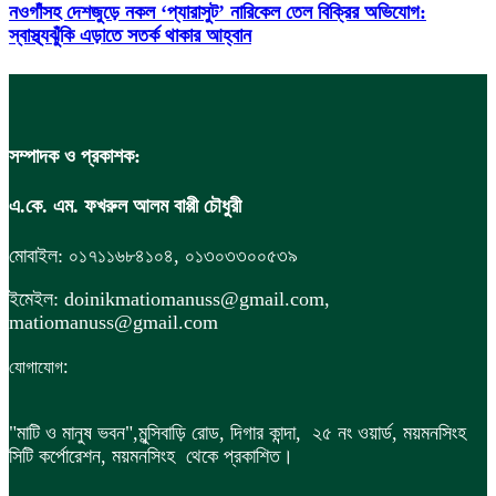
নওগাঁসহ দেশজুড়ে নকল ‘প্যারাসুট’ নারিকেল তেল বিক্রির অভিযোগ:
স্বাস্থ্যঝুঁকি এড়াতে সতর্ক থাকার আহ্বান
সম্পাদক ও প্রকাশক:
এ.কে. এম. ফখরুল আলম বাপ্পী চৌধুরী
মোবাইল: ০১৭১১৬৮৪১০৪, ০১৩০৩৩০০৫৩৯
ইমেইল: doinikmatiomanuss@gmail.com,
matiomanuss@gmail.com
:
যোগাযোগ
"মাটি ও মানুষ ভবন",
মুন্সিবাড়ি রোড,
দিগার কান্দা, ২৫ নং ওয়ার্ড, ময়মনসিংহ
সিটি কর্পোরেশন, ময়মনসিংহ থেকে প্রকাশিত।