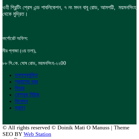
ওহী প্রিন্টিং প্রেস এন্ড পাবলিকেশন, ৭ নং মদন বাবু রোড, আমপট্টি, ময়মনসিংহ
থেকে মুদ্রিত।
কর্পোরেট অফিস:
,
মীর প্লাজা (৩য় তলা)
,
00
৮৮
সি.কে. ঘোষ রোড
ময়মনসিংহ-২২
তথ্যপ্রযুক্তি
প্রবাসের খবর
ফিচার
ফেসবুক নিউজ
বিনোদন
ভ্রমণ
© All rights reserved © Doinik Mati O Manuss | Theme
SEO BY
Web Station