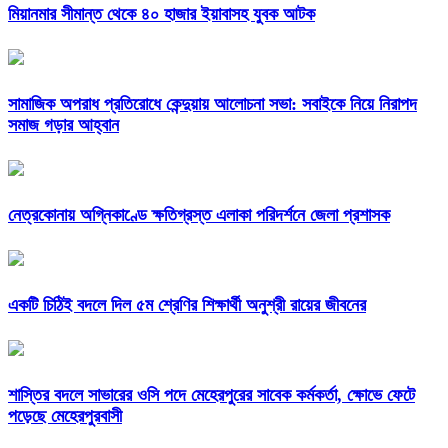
মিয়ানমার সীমান্ত থেকে ৪০ হাজার ইয়াবাসহ যুবক আটক
সামাজিক অপরাধ প্রতিরোধে কেন্দুয়ায় আলোচনা সভা: সবাইকে নিয়ে নিরাপদ
সমাজ গড়ার আহ্বান
নেত্রকোনায় অগ্নিকাণ্ডে ক্ষতিগ্রস্ত এলাকা পরিদর্শনে জেলা প্রশাসক
একটি চিঠিই বদলে দিল ৫ম শ্রেণির শিক্ষার্থী অনুশ্রী রায়ের জীবনের
শাস্তির বদলে সাভারের ওসি পদে মেহেরপুরের সাবেক কর্মকর্তা, ক্ষোভে ফেটে
পড়েছে মেহেরপুরবাসী