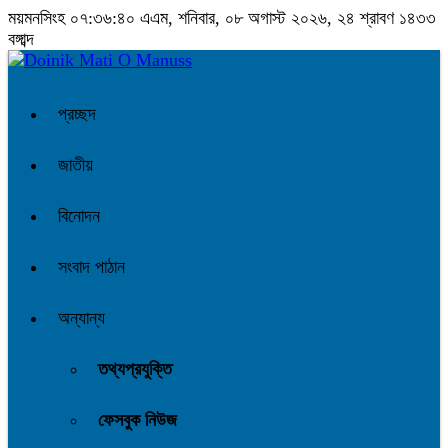
ময়মনসিংহ
০৭:৩৬:৪০ এএম
, শনিবার, ০৮ অগাস্ট ২০২৬, ২৪ শ্রাবণ ১৪৩৩
বঙ্গাব্দ
প্রচ্ছদ
জাতীয়
বিনোদন
সংবাদ পাঠান
অন্যান্য
তথ্যপ্রযুক্তি
ফেসবুক নিউজ