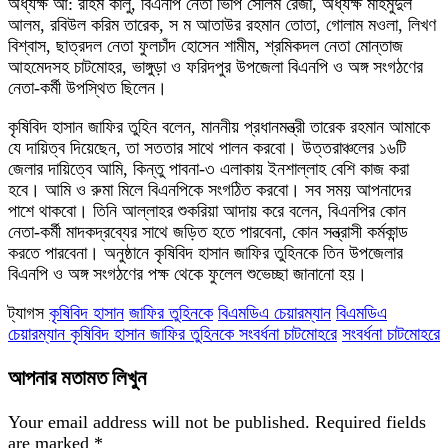
অধ্যক্ষ আ: রহিম কালু, বিএনপি নেতা ভিপি সেলিম রেজা, অধ্যক্ষ মাহমুদুল
আলম, রবিউল করিম তারেক, স ম আতাউর রহমান তোতা, গোলাম মওলা, লিখণ
বিশ্বাস, ছাত্রদল নেতা ফুলচাঁদ হোসেন শামীম, শ্রমিকদল নেতা মোন্তাজ
আহমেদসহ চাটমোহর, ভাঙ্গুড়া ও ফরিদপুর উপজেলা বিএনপি ও অঙ্গ সংগঠণের
নেতা-কর্মী উপস্থিত ছিলেন।
কৃষিবিদ হাসান জাফির তুহিন বলেন, মাননীয় প্রধানমন্ত্রী তারেক রহমান আমাকে
যে দায়িত্ব দিয়েছেন, তা সততার সাথে পালন করবো। উত্তরাঞ্চলের ১৬টি
জেলার দায়িত্বে আমি, কিন্তু পাবনা-৩ এলাকায় ইনশাল্লাহ বেশি কাজ করা
হবে। আমি ও রুমা মিলে বিএনপিকে সংগঠিত করবো। সব সময় আপনাদের
পাশে থাকবো। তিনি আল্লাহর শুকরিয়া আদায় করে বলেন, বিএনপির কোন
নেতা-কর্মী মাদকদ্রব্যের সাথে জড়িত হতে পারবেনা, কোন সন্ত্রাসী কর্মকান্ড
করতে পারবেনা। অনুষ্ঠানে কৃষিবিদ হাসান জাফির তুহিনকে তিন উপজেলার
বিএনপি ও অঙ্গ সংগঠণের পক্ষ থেকে ফুলেল শুভেচ্ছা জানানো হয়।
ট্যাগস
কৃষিবিদ হাসান
জাফির তুহিনকে
বিএমডিএ চেয়ারম্যান
বিএমডিএ
চেয়ারম্যান কৃষিবিদ হাসান জাফির তুহিনকে সংবর্ধনা চাটমোহরে
সংবর্ধনা চাটমোহরে
আপনার মতামত লিখুন
Your email address will not be published.
Required fields
are marked
*