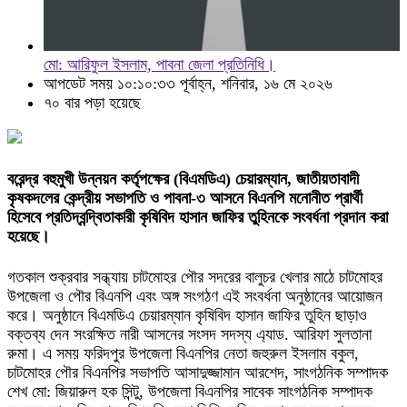
মো: আরিফুল ইসলাম, পাবনা জেলা প্রতিনিধি।
আপডেট সময় ১০:১০:৩৩ পূর্বাহ্ন, শনিবার, ১৬ মে ২০২৬
৭০ বার পড়া হয়েছে
বরেন্দ্র বহুমুখী উন্নয়ন কর্তৃপক্ষের (বিএমডিএ) চেয়ারম্যান, জাতীয়তাবাদী
কৃষকদলের কেন্দ্রীয় সভাপতি ও পাবনা-৩ আসনে বিএনপি মনোনীত প্রার্থী
হিসেবে প্রতিদ্বন্দ্বিতাকারী কৃষিবিদ হাসান জাফির তুহিনকে সংবর্ধনা প্রদান করা
হয়েছে।
গতকাল শুক্রবার সন্ধ্যায় চাটমোহর পৌর সদরের বালুচর খেলার মাঠে চাটমোহর
উপজেলা ও পৌর বিএনপি এবং অঙ্গ সংগঠণ এই সংবর্ধনা অনুষ্ঠানের আয়োজন
করে। অনুষ্ঠানে বিএমডিএ চেয়ারম্যান কৃষিবিদ হাসান জাফির তুহিন ছাড়াও
বক্তব্য দেন সংরক্ষিত নারী আসনের সংসদ সদস্য এ্যাড. আরিফা সুলতানা
রুমা। এ সময় ফরিদপুর উপজেলা বিএনপির নেতা জহুরুল ইসলাম বকুল,
চাটমোহর পৌর বিএনপির সভাপতি আসাদুজ্জামান আরশেদ, সাংগঠনিক সম্পাদক
শেখ মো: জিয়ারুল হক সিন্টু, উপজেলা বিএনপির সাবেক সাংগঠনিক সম্পাদক