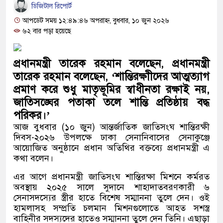
অতিবৃষ্টিতে পূর্বধলায় জনজীবন স্থবির, 
ডিজিটাল রিপোর্ট
আপডেট সময় ১২:৪৯:৪৬ অপরাহ্ন, বুধবার, ১০ জুন ২০২৬
শিক্ষার্থীরা
৬২ বার পড়া হয়েছে
কালীগঞ্জে মাদকসেবীকে কারাদণ্ড ও অর্
প্রধানমন্ত্রী তারেক রহমান বলেছেন, প্রধানমন্ত্রী
আওয়ামী লীগ আমলে এক তৃতীয়াংশ অ
তারেক রহমান বলেছেন, ‘শান্তিরক্ষাীদের আত্মত্যাগ
আমানতকারী বিপাকে জানিয়েছে গভর্নর
প্রমাণ করে শুধু মাতৃভূমির স্বাধীনতা রক্ষাই নয়,
জাতিসঙ্ঘের পতাকা তলে শান্তি প্রতিষ্ঠায় বদ্ধ
সরকারকে ব্যর্থ করতে দেশের বিরুদ্ধে 
পরিকর।’
আজ বুধবার (১০ জুন) আন্তর্জাতিক জাতিসংঘ শান্তিরক্ষী
বলেছেন রিজভী
দিবস-২০২৬ উপলক্ষে ঢাকা সেনানিবাসের সেনাকুঞ্জে
আয়োজিত অনুষ্ঠানে প্রধান অতিথির বক্তব্যে প্রধানমন্ত্রী এ
দেশের বাজারে ফের বড় ধাক্কা: এক লাফ
কথা বলেন।
বিচার প্রক্রিয়া শুরু: হাছান-নওফেলসহ ২
এর আগে প্রধানমন্ত্রী জাতিসংঘ শান্তিরক্ষা মিশনে কর্মরত
অবস্থায় ২০২৫ সালে সুদানে শাহাদাতবরণকারী ৬
আজ
সেনাসদস্যের স্ত্রীর হাতে বিশেষ সম্মাননা তুলে দেন। ওই
হামলাসহ সম্প্রতি চলমান মিশনগুলোতে আহত সশস্ত্র
বাহিনীর সদস্যদের হাতেও সম্মাননা তুলে দেন তিনি। এছাড়া