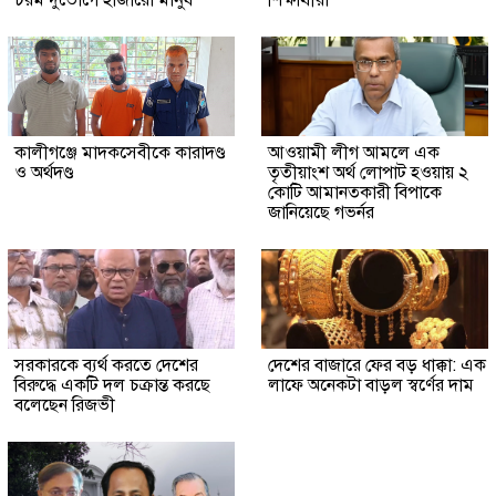
চরম দুর্ভোগে হাজারো মানুষ
শিক্ষার্থীরা
কালীগঞ্জে মাদকসেবীকে কারাদণ্ড
আওয়ামী লীগ আমলে এক
ও অর্থদণ্ড
তৃতীয়াংশ অর্থ লোপাট হওয়ায় ২
কোটি আমানতকারী বিপাকে
জানিয়েছে গভর্নর
সরকারকে ব্যর্থ করতে দেশের
দেশের বাজারে ফের বড় ধাক্কা: এক
বিরুদ্ধে একটি দল চক্রান্ত করছে
লাফে অনেকটা বাড়ল স্বর্ণের দাম
বলেছেন রিজভী