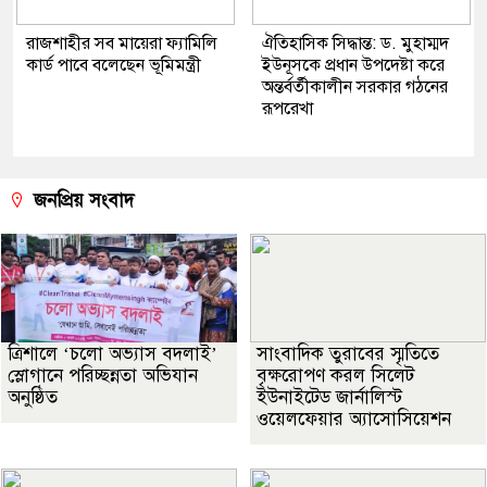
রাজশাহীর সব মায়েরা ফ্যামিলি
ঐতিহাসিক সিদ্ধান্ত: ড. মুহাম্মদ
কার্ড পাবে বলেছেন ভূমিমন্ত্রী
ইউনূসকে প্রধান উপদেষ্টা করে
অন্তর্বর্তীকালীন সরকার গঠনের
রূপরেখা
জনপ্রিয় সংবাদ
‎ত্রিশালে ‘চলো অভ্যাস বদলাই’
সাংবাদিক তুরাবের স্মৃতিতে
স্লোগানে পরিচ্ছন্নতা অভিযান
বৃক্ষরোপণ করল সিলেট
অনুষ্ঠিত
ইউনাইটেড জার্নালিস্ট
ওয়েলফেয়ার অ্যাসোসিয়েশন