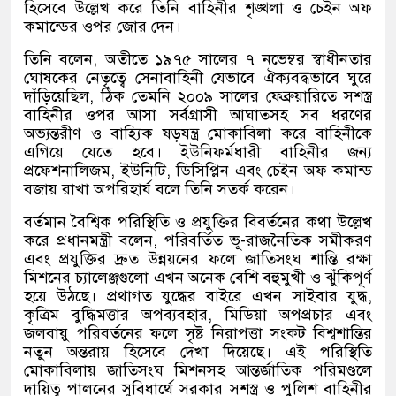
হিসেবে উল্লেখ করে তিনি বাহিনীর শৃঙ্খলা ও চেইন অফ
কমান্ডের ওপর জোর দেন।
তিনি বলেন, অতীতে ১৯৭৫ সালের ৭ নভেম্বর স্বাধীনতার
ঘোষকের নেতৃত্বে সেনাবাহিনী যেভাবে ঐক্যবদ্ধভাবে ঘুরে
দাঁড়িয়েছিল, ঠিক তেমনি ২০০৯ সালের ফেব্রুয়ারিতে সশস্ত্র
বাহিনীর ওপর আসা সর্বগ্রাসী আঘাতসহ সব ধরণের
অভ্যন্তরীণ ও বাহ্যিক ষড়যন্ত্র মোকাবিলা করে বাহিনীকে
এগিয়ে যেতে হবে। ইউনিফর্মধারী বাহিনীর জন্য
প্রফেশনালিজম, ইউনিটি, ডিসিপ্লিন এবং চেইন অফ কমান্ড
বজায় রাখা অপরিহার্য বলে তিনি সতর্ক করেন।
বর্তমান বৈশ্বিক পরিস্থিতি ও প্রযুক্তির বিবর্তনের কথা উল্লেখ
করে প্রধানমন্ত্রী বলেন, পরিবর্তিত ভূ-রাজনৈতিক সমীকরণ
এবং প্রযুক্তির দ্রুত উন্নয়নের ফলে জাতিসংঘ শান্তি রক্ষা
মিশনের চ্যালেঞ্জগুলো এখন অনেক বেশি বহুমুখী ও ঝুঁকিপূর্ণ
হয়ে উঠছে। প্রথাগত যুদ্ধের বাইরে এখন সাইবার যুদ্ধ,
কৃত্রিম বুদ্ধিমত্তার অপব্যবহার, মিডিয়া অপপ্রচার এবং
জলবায়ু পরিবর্তনের ফলে সৃষ্ট নিরাপত্তা সংকট বিশ্বশান্তির
নতুন অন্তরায় হিসেবে দেখা দিয়েছে। এই পরিস্থিতি
মোকাবিলায় জাতিসংঘ মিশনসহ আন্তর্জাতিক পরিমণ্ডলে
দায়িত্ব পালনের সুবিধার্থে সরকার সশস্ত্র ও পুলিশ বাহিনীর