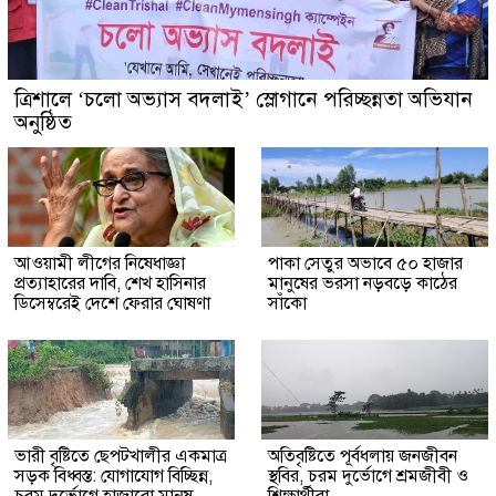
‎ত্রিশালে ‘চলো অভ্যাস বদলাই’ স্লোগানে পরিচ্ছন্নতা অভিযান
অনুষ্ঠিত
আওয়ামী লীগের নিষেধাজ্ঞা
পাকা সেতুর অভাবে ৫০ হাজার
প্রত্যাহারের দাবি, শেখ হাসিনার
মানুষের ভরসা নড়বড়ে কাঠের
ডিসেম্বরেই দেশে ফেরার ঘোষণা
সাঁকো
ভারী বৃষ্টিতে ছেপটখালীর একমাত্র
অতিবৃষ্টিতে পূর্বধলায় জনজীবন
সড়ক বিধ্বস্ত: যোগাযোগ বিচ্ছিন্ন,
স্থবির, চরম দুর্ভোগে শ্রমজীবী ও