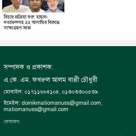
বিচার প্রক্রিয়া শুরু: হাছান-
নওফেলসহ ২২ আসামির বিরুদ্ধে
সাক্ষ্যগ্রহণ আজ
সম্পাদক ও প্রকাশক:
এ.কে. এম. ফখরুল আলম বাপ্পী চৌধুরী
মোবাইল: ০১৭১১৬৮৪১০৪, ০১৩০৩৩০০৫৩৯
ইমেইল: doinikmatiomanuss@gmail.com,
matiomanuss@gmail.com
:
যোগাযোগ