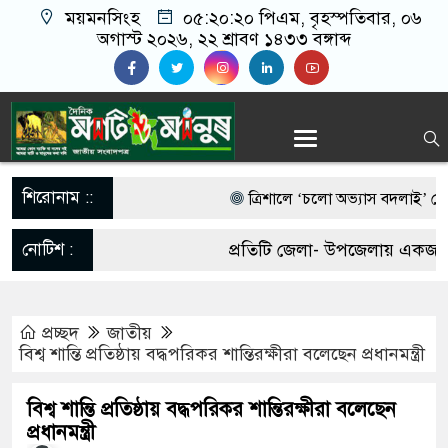
ময়মনসিংহ
০৫:২০:২০ পিএম
, বৃহস্পতিবার, ০৬
অগাস্ট ২০২৬, ২২ শ্রাবণ ১৪৩৩ বঙ্গাব্দ
শিরোনাম ::
‎ত্রিশালে ‘চলো অভ্যাস বদলাই’ স্লোগানে
আওয়ামী লীগের নিষেধাজ্ঞা প্রত্যাহারে
নোটিশ :
প্রতিটি জেলা- উপজেলায় একজন কর
ডিসেম্বরেই দেশে ফেরার ঘোষণা
আবশ্যক। যোগাযোগঃ- Email-
পাকা সেতুর অভাবে ৫০ হাজার মানুষ
প্রচ্ছদ
জাতীয়
matiomanuss@gmail.com. Mo
বিশ্ব শান্তি প্রতিষ্ঠায় বদ্ধপরিকর শান্তিরক্ষীরা বলেছেন প্রধানমন্ত্রী
ভারী বৃষ্টিতে ছেপটখালীর একমাত্র সড়ক ব
11684104, 013-03300539.
বিশ্ব শান্তি প্রতিষ্ঠায় বদ্ধপরিকর শান্তিরক্ষীরা বলেছেন
চরম দুর্ভোগে হাজারো মানুষ
প্রধানমন্ত্রী