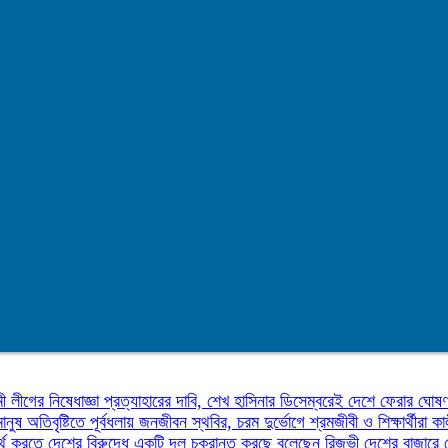
ী লীগের নিষেধাজ্ঞা প্রত্যাহারের দাবি, শেখ হাসিনার ডিসেম্বরেই দেশে ফেরার ঘোষ
মানুষ
অতিবৃষ্টিতে পূর্বধলায় জনজীবন স্থবির, চরম দুর্ভোগে শ্রমজীবী ও শিক্ষার্থীরা
কা
র্থ করতে দেশের বিরুদ্ধে একটি দল চক্রান্ত করছে বলেছেন রিজভী
দেশের বাজারে 