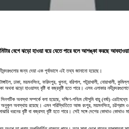
লোমিটার বেগে ঝড়ো হাওয়া বয়ে যেতে পারে বলে আশঙ্কা করছে আবহাওয়া অ
দীবন্দরগুলোর জন্য দেয়া এক পূর্বাভাসে এই তথ্য জানানো হয়েছে।
াঙ্গাইল, ঢাকা, ময়মনসিংহ, ফরিদপুর, খুলনা, বরিশাল, পটুয়াখালী, নোয়াখালী, কুমিল্ল
া অথবা ঝড়ো হাওয়াসহ বৃষ্টি বা বজ্রবৃষ্টি হতে পারে। এসব এলাকার নদীবন্দরগুল
পটিক অবস্থা সম্পর্কে বলা হয়েছে, দক্ষিণ-পশ্চিম মৌসুমি বায়ু (বর্ষা) এরইমধ্যে
্য অনুকূল অবস্থায় রয়েছে।
এমন পরিস্থিতিতে আজ রংপুর, ময়মনসিংহ, চট্টগ্রাম ও
ঝারি ধরনের বৃষ্টি বা বজ্রসহ বৃষ্টি হতে পারে। সেই সঙ্গে দেশের কোথাও কোথাও ম
ান্য অংশে তা প্রায় অপরিবর্তিত থাকতে পারে। তবে সারা দেশে রাতের তাপমাত্রা 