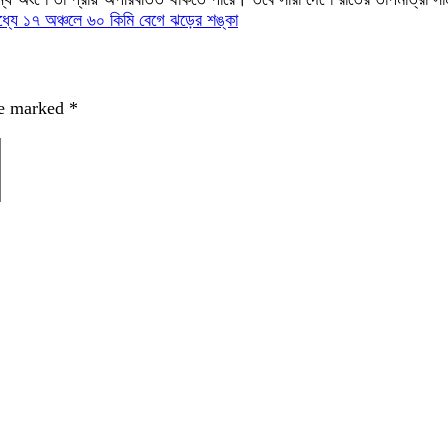
 মধ্যে ১৭ অঞ্চলে ৬০ কিমি বেগে ঝড়ের শঙ্কা
re marked
*