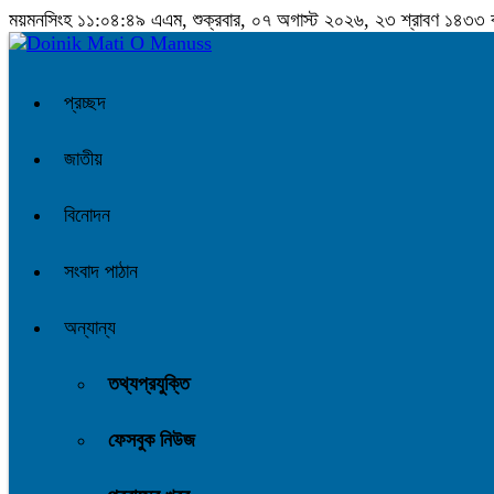
ময়মনসিংহ
১১:০৪:৫০ এএম
, শুক্রবার, ০৭ অগাস্ট ২০২৬, ২৩ শ্রাবণ ১৪৩৩ বঙ্গ
প্রচ্ছদ
জাতীয়
বিনোদন
সংবাদ পাঠান
অন্যান্য
তথ্যপ্রযুক্তি
ফেসবুক নিউজ