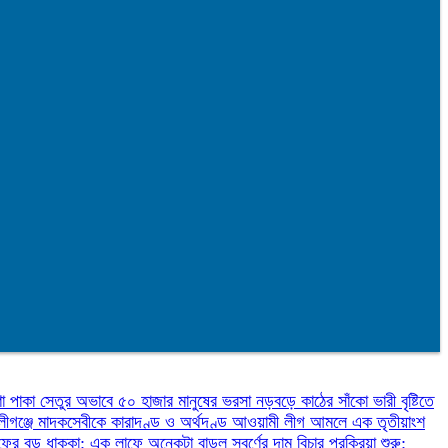
ণা
পাকা সেতুর অভাবে ৫০ হাজার মানুষের ভরসা নড়বড়ে কাঠের সাঁকো
ভারী বৃষ্টিতে
লীগঞ্জে মাদকসেবীকে কারাদণ্ড ও অর্থদণ্ড
আওয়ামী লীগ আমলে এক তৃতীয়াংশ
ফের বড় ধাক্কা: এক লাফে অনেকটা বাড়ল স্বর্ণের দাম
বিচার প্রক্রিয়া শুরু: