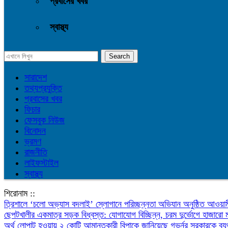
প্রবাসের খবর
স্বাস্থ্য
সারাদেশ
তথ্যপ্রযুক্তি
প্রবাসের খবর
ফিচার
ফেসবুক নিউজ
বিনোদন
ভ্রমণ
রাজনীতি
লাইফস্টাইল
স্বাস্থ্য
শিরোনাম ::
‎ত্রিশালে ‘চলো অভ্যাস বদলাই’ স্লোগানে পরিচ্ছন্নতা অভিযান অনুষ্ঠিত
আওয়াম
ছেপটখালীর একমাত্র সড়ক বিধ্বস্ত: যোগাযোগ বিচ্ছিন্ন, চরম দুর্ভোগে হাজারো 
অর্থ লোপাট হওয়ায় ২ কোটি আমানতকারী বিপাকে জানিয়েছে গভর্নর
সরকারকে ব্য