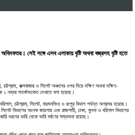
ধিদফতর। সেই সঙ্গে এসব এলাকায় বৃষ্টি অথবা বজ্রসহ বৃষ্টি হতে
া, চট্টগ্রাম, কক্সবাজার ও সিলেট অঞ্চলের ওপর দিয়ে দক্ষিণ অথবা দক্ষিণ-
োকে ১ নম্বর সতর্কসংকেত দেখাতে বলা হয়েছে।
 বরিশাল, চট্টগ্রাম, সিলেট, ময়মনসিংহ ও রংপুর বিভাগ পর্যন্ত অগ্রসর হয়েছে।
 সিলেট বিভাগের অনেক জায়গায় এবং রাজশাহী, ঢাকা, খুলনা ও বরিশাল বিভাগের
াঝারি ধরনের ভারি থেকে ভারি বর্ষণের সম্ভাবনা রয়েছে।
সামান্য বৃদ্ধি পেতে পারে বলে জানিয়েছে আবহাওয়া অধিদফতর।