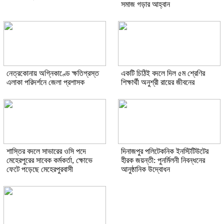
সমাজ গড়ার আহ্বান
নেত্রকোনায় অগ্নিকাণ্ডে ক্ষতিগ্রস্ত
একটি চিঠিই বদলে দিল ৫ম শ্রেণির
এলাকা পরিদর্শনে জেলা প্রশাসক
শিক্ষার্থী অনুশ্রী রায়ের জীবনের
শাস্তির বদলে সাভারের ওসি পদে
দিনাজপুর পলিটেকনিক ইনস্টিটিউটের
মেহেরপুরের সাবেক কর্মকর্তা, ক্ষোভে
হীরক জয়ন্তী: পুনর্মিলনী নিবন্ধনের
ফেটে পড়েছে মেহেরপুরবাসী
আনুষ্ঠানিক উদ্বোধন