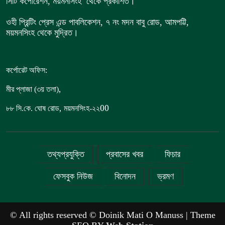
সিটি কর্পোরেশন, ময়মনসিংহ থেকে প্রকাশিত।
ওহী প্রিন্টিং প্রেস এন্ড পাবলিকেশন, ৭ নং মদন বাবু রোড, আমপট্টি,
ময়মনসিংহ থেকে মুদ্রিত।
কর্পোরেট অফিস:
,
মীর প্লাজা (৩য় তলা)
,
00
৮৮
সি.কে. ঘোষ রোড
ময়মনসিংহ-২২
তথ্যপ্রযুক্তি
প্রবাসের খবর
ফিচার
ফেসবুক নিউজ
বিনোদন
ভ্রমণ
© All rights reserved © Doinik Mati O Manuss | Theme