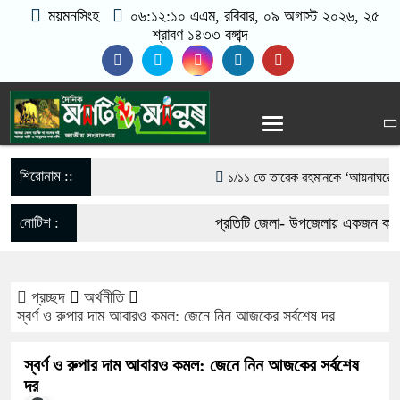
ময়মনসিংহ
০৬:১২:১১ এএম
, রবিবার, ০৯ অগাস্ট ২০২৬, ২৫
শ্রাবণ ১৪৩৩ বঙ্গাব্দ
শিরোনাম ::
১/১১ তে তারেক রহমানকে ‘আয়নাঘরে’ বন্দি
গণঅভ্যুত্থানের সঙ্গে প্রথম বেইমানি করে
নোটিশ :
প্রতিটি জেলা- উপজেলায় একজন করে ভ
রাশেদ খাঁন
যোগাযোগঃ- Email- matiomanus
সরকারের কাজে কোনো গাফিলতি হলে কঠোর ব্য
প্রচ্ছদ
অর্থনীতি
017-11684104, 013-03300539.
স্বর্ণ ও রুপার দাম আবারও কমল: জেনে নিন আজকের সর্বশেষ দর
রিজভী
স্বর্ণ ও রুপার দাম আবারও কমল: জেনে নিন আজকের সর্বশেষ
মিয়ানমার সীমান্ত থেকে ৪০ হাজার ইয়াবা
দর