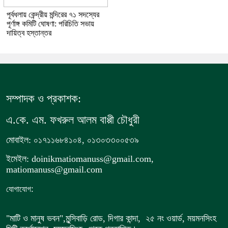
পূর্বধলায় কেন্দ্রীয় মন্দিরের ৭১ সদস্যের
পূর্ণাঙ্গ কমিটি ঘোষণা: পরিচিতি সভায়
দায়িত্ব হস্তান্তর
সম্পাদক ও প্রকাশক:
এ.কে. এম. ফখরুল আলম বাপ্পী চৌধুরী
মোবাইল: ০১৭১১৬৮৪১০৪, ০১৩০৩৩০০৫৩৯
ইমেইল: doinikmatiomanuss@gmail.com,
matiomanuss@gmail.com
:
যোগাযোগ
"মাটি ও মানুষ ভবন",
মুন্সিবাড়ি রোড,
দিগার কান্দা, ২৫ নং ওয়ার্ড, ময়মনসিংহ