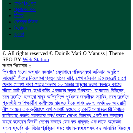
তথ্যপ্রযুক্তি
প্রবাসের খবর
ফিচার
ফেসবুক নিউজ
বিনোদন
ভ্রমণ
© All rights reserved © Doinik Mati O Manuss | Theme
SEO BY
Web Station
সংবাদ শিরোনাম ::
‎ত্রিশালে ‘চলো অভ্যাস বদলাই’ স্লোগানে পরিচ্ছন্নতা অভিযান অনুষ্ঠিত
আওয়ামী লীগের নিষেধাজ্ঞা প্রত্যাহারের দাবি, শেখ হাসিনার ডিসেম্বরেই দেশে
ফেরার ঘোষণা
পাকা সেতুর অভাবে ৫০ হাজার মানুষের ভরসা নড়বড়ে কাঠের
সাঁকো
ভারী বৃষ্টিতে ছেপটখালীর একমাত্র সড়ক বিধ্বস্ত: যোগাযোগ বিচ্ছিন্ন,
চরম দুর্ভোগে হাজারো মানুষ
অতিবৃষ্টিতে পূর্বধলায় জনজীবন স্থবির, চরম দুর্ভোগে
শ্রমজীবী ও শিক্ষার্থীরা
কালীগঞ্জে মাদকসেবীকে কারাদণ্ড ও অর্থদণ্ড
আওয়ামী
লীগ আমলে এক তৃতীয়াংশ অর্থ লোপাট হওয়ায় ২ কোটি আমানতকারী বিপাকে
জানিয়েছে গভর্নর
সরকারকে ব্যর্থ করতে দেশের বিরুদ্ধে একটি দল চক্রান্ত
করছে বলেছেন রিজভী
দেশের বাজারে ফের বড় ধাক্কা: এক লাফে অনেকটা
বাড়ল স্বর্ণের দাম
বিচার প্রক্রিয়া শুরু: হাছান-নওফেলসহ ২২ আসামির বিরুদ্ধে