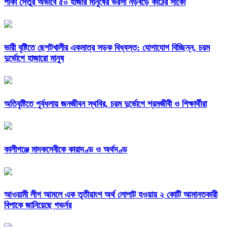
পাকা সেতুর অভাবে ৫০ হাজার মানুষের ভরসা নড়বড়ে কাঠের সাঁকো
ভারী বৃষ্টিতে ছেপটখালীর একমাত্র সড়ক বিধ্বস্ত: যোগাযোগ বিচ্ছিন্ন, চরম
দুর্ভোগে হাজারো মানুষ
অতিবৃষ্টিতে পূর্বধলায় জনজীবন স্থবির, চরম দুর্ভোগে শ্রমজীবী ও শিক্ষার্থীরা
কালীগঞ্জে মাদকসেবীকে কারাদণ্ড ও অর্থদণ্ড
আওয়ামী লীগ আমলে এক তৃতীয়াংশ অর্থ লোপাট হওয়ায় ২ কোটি আমানতকারী
বিপাকে জানিয়েছে গভর্নর