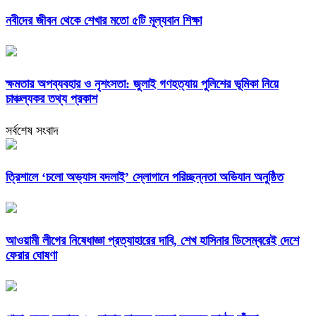
নবীদের জীবন থেকে শেখার মতো ৫টি মূল্যবান শিক্ষা
ক্ষমতার অপব্যবহার ও নৃশংসতা: জুলাই গণহত্যায় পুলিশের ভূমিকা নিয়ে
চাঞ্চল্যকর তথ্য প্রকাশ
সর্বশেষ সংবাদ
‎ত্রিশালে ‘চলো অভ্যাস বদলাই’ স্লোগানে পরিচ্ছন্নতা অভিযান অনুষ্ঠিত
আওয়ামী লীগের নিষেধাজ্ঞা প্রত্যাহারের দাবি, শেখ হাসিনার ডিসেম্বরেই দেশে
ফেরার ঘোষণা