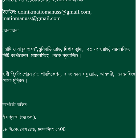
ইমেইল: doinikmatiomanuss@gmail.com,
matiomanuss@gmail.com
:
যোগাযোগ
"মাটি ও মানুষ ভবন",
মুন্সিবাড়ি রোড,
দিগার কান্দা, ২৫ নং ওয়ার্ড, ময়মনসিংহ
সিটি কর্পোরেশন, ময়মনসিংহ থেকে প্রকাশিত।
ওহী প্রিন্টিং প্রেস এন্ড পাবলিকেশন, ৭ নং মদন বাবু রোড, আমপট্টি, ময়মনসিংহ
থেকে মুদ্রিত।
কর্পোরেট অফিস:
,
মীর প্লাজা (৩য় তলা)
,
00
৮৮
সি.কে. ঘোষ রোড
ময়মনসিংহ-২২