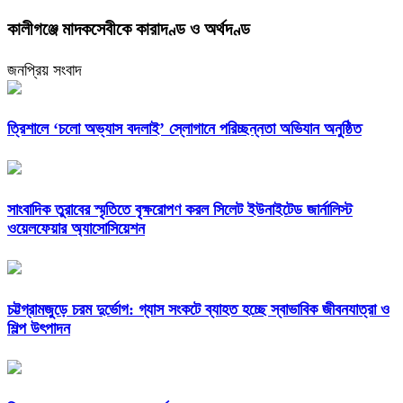
কালীগঞ্জে মাদকসেবীকে কারাদণ্ড ও অর্থদণ্ড
জনপ্রিয় সংবাদ
‎ত্রিশালে ‘চলো অভ্যাস বদলাই’ স্লোগানে পরিচ্ছন্নতা অভিযান অনুষ্ঠিত
সাংবাদিক তুরাবের স্মৃতিতে বৃক্ষরোপণ করল সিলেট ইউনাইটেড জার্নালিস্ট
ওয়েলফেয়ার অ্যাসোসিয়েশন
চট্টগ্রামজুড়ে চরম দুর্ভোগ: গ্যাস সংকটে ব্যাহত হচ্ছে স্বাভাবিক জীবনযাত্রা ও
শিল্প উৎপাদন