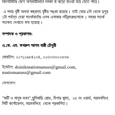
কিলোমিটার বেগে অস্থায়ীভাবে দমকা বা ঝড়ো হাওয়া বয়ে যেতে পারে।
এ সময় বৃষ্টি অথবা বজ্রসহ বৃষ্টির শঙ্কা রয়েছে। তাই ভোর ৫টা থেকে দুপুর
১টা পর্যন্ত দেয়া সতর্কবার্তায় এসব এলাকার নদীবন্দরগুলোকে ১ নম্বর সতর্ক
সংকেত দেখাতে বলা হয়েছে।
সম্পাদক ও প্রকাশক:
এ.কে. এম. ফখরুল আলম বাপ্পী চৌধুরী
মোবাইল: ০১৭১১৬৮৪১০৪, ০১৩০৩৩০০৫৩৯
ইমেইল: doinikmatiomanuss@gmail.com,
matiomanuss@gmail.com
:
যোগাযোগ
"মাটি ও মানুষ ভবন",
মুন্সিবাড়ি রোড,
দিগার কান্দা, ২৫ নং ওয়ার্ড, ময়মনসিংহ
সিটি কর্পোরেশন, ময়মনসিংহ থেকে প্রকাশিত।