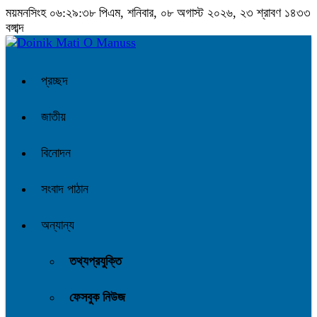
ময়মনসিংহ
০৬:২৯:৩৮ পিএম
, শনিবার, ০৮ অগাস্ট ২০২৬, ২৩ শ্রাবণ ১৪৩৩
বঙ্গাব্দ
প্রচ্ছদ
জাতীয়
বিনোদন
সংবাদ পাঠান
অন্যান্য
তথ্যপ্রযুক্তি
ফেসবুক নিউজ