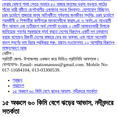
ফেরার ঘোষণা
পাকা সেতুর অভাবে ৫০ হাজার মানুষের ভরসা নড়বড়ে কাঠের
সাঁকো
ভারী বৃষ্টিতে ছেপটখালীর একমাত্র সড়ক বিধ্বস্ত: যোগাযোগ বিচ্ছিন্ন,
চরম দুর্ভোগে হাজারো মানুষ
অতিবৃষ্টিতে পূর্বধলায় জনজীবন স্থবির, চরম দুর্ভোগে
শ্রমজীবী ও শিক্ষার্থীরা
কালীগঞ্জে মাদকসেবীকে কারাদণ্ড ও অর্থদণ্ড
আওয়ামী
লীগ আমলে এক তৃতীয়াংশ অর্থ লোপাট হওয়ায় ২ কোটি আমানতকারী বিপাকে
জানিয়েছে গভর্নর
সরকারকে ব্যর্থ করতে দেশের বিরুদ্ধে একটি দল চক্রান্ত
করছে বলেছেন রিজভী
দেশের বাজারে ফের বড় ধাক্কা: এক লাফে অনেকটা
বাড়ল স্বর্ণের দাম
বিচার প্রক্রিয়া শুরু: হাছান-নওফেলসহ ২২ আসামির বিরুদ্ধে
সাক্ষ্যগ্রহণ আজ
নোটিশ :
প্রতিটি জেলা- উপজেলায় একজন করে ভিডিও প্রতিনিধি আবশ্যক।
যোগাযোগঃ- Email- matiomanuss@gmail.com. Mobile No-
017-11684104, 013-03300539.
প্রচ্ছদ
সারাদেশ
১৫ অঞ্চলে ৬০ কিমি বেগে ঝড়ের আভাস, নদীবন্দরে সতর্কতা
১৫ অঞ্চলে ৬০ কিমি বেগে ঝড়ের আভাস, নদীবন্দরে
সতর্কতা