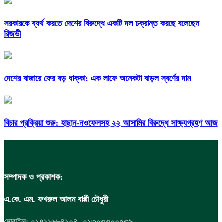
সরকারকে ব্যর্থ করতে দেশের বিরুদ্ধে একটি দল চক্রান্ত করছে বলেছেন
রিজভী
দেশের বাজারে ফের বড় ধাক্কা: এক লাফে অনেকটা বাড়ল স্বর্ণের দাম
বিচার প্রক্রিয়া শুরু: হাছান-নওফেলসহ ২২ আসামির বিরুদ্ধে সাক্ষ্যগ্রহণ আজ
সম্পাদক ও প্রকাশক:
এ.কে. এম. ফখরুল আলম বাপ্পী চৌধুরী
মোবাইল: ০১৭১১৬৮৪১০৪, ০১৩০৩৩০০৫৩৯