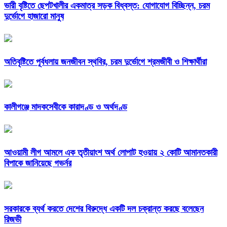
ভারী বৃষ্টিতে ছেপটখালীর একমাত্র সড়ক বিধ্বস্ত: যোগাযোগ বিচ্ছিন্ন, চরম
দুর্ভোগে হাজারো মানুষ
অতিবৃষ্টিতে পূর্বধলায় জনজীবন স্থবির, চরম দুর্ভোগে শ্রমজীবী ও শিক্ষার্থীরা
কালীগঞ্জে মাদকসেবীকে কারাদণ্ড ও অর্থদণ্ড
আওয়ামী লীগ আমলে এক তৃতীয়াংশ অর্থ লোপাট হওয়ায় ২ কোটি আমানতকারী
বিপাকে জানিয়েছে গভর্নর
সরকারকে ব্যর্থ করতে দেশের বিরুদ্ধে একটি দল চক্রান্ত করছে বলেছেন
রিজভী