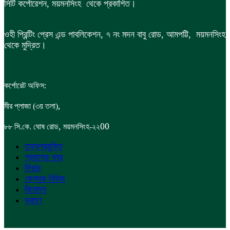
সিটি কর্পোরেশন, ময়মনসিংহ থেকে প্রকাশিত।
ওহী প্রিন্টিং প্রেস এন্ড পাবলিকেশন, ৭ নং মদন বাবু রোড, আমপট্টি, ময়মনসিংহ
থেকে মুদ্রিত।
কর্পোরেট অফিস:
,
মীর প্লাজা (৩য় তলা)
,
00
৮৮
সি.কে. ঘোষ রোড
ময়মনসিংহ-২২
তথ্যপ্রযুক্তি
প্রবাসের খবর
ফিচার
ফেসবুক নিউজ
বিনোদন
ভ্রমণ