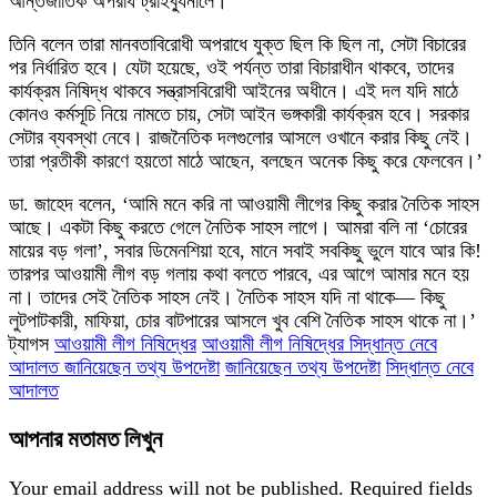
আন্তর্জাতিক অপরাধ ট্রাইব্যুনালে।
তিনি বলেন তারা মানবতাবিরোধী অপরাধে যুক্ত ছিল কি ছিল না, সেটা বিচারের
পর নির্ধারিত হবে। যেটা হয়েছে, ওই পর্যন্ত তারা বিচারাধীন থাকবে, তাদের
কার্যক্রম নিষিদ্ধ থাকবে সন্ত্রাসবিরোধী আইনের অধীনে। এই দল যদি মাঠে
কোনও কর্মসূচি নিয়ে নামতে চায়, সেটা আইন ভঙ্গকারী কার্যক্রম হবে। সরকার
সেটার ব্যবস্থা নেবে। রাজনৈতিক দলগুলোর আসলে ওখানে করার কিছু নেই।
তারা প্রতীকী কারণে হয়তো মাঠে আছেন, বলছেন অনেক কিছু করে ফেলবেন।’
ডা. জাহেদ বলেন, ‘আমি মনে করি না আওয়ামী লীগের কিছু করার নৈতিক সাহস
আছে। একটা কিছু করতে গেলে নৈতিক সাহস লাগে। আমরা বলি না ‘চোরের
মায়ের বড় গলা’, সবার ডিমেনশিয়া হবে, মানে সবাই সবকিছু ভুলে যাবে আর কি!
তারপর আওয়ামী লীগ বড় গলায় কথা বলতে পারবে, এর আগে আমার মনে হয়
না। তাদের সেই নৈতিক সাহস নেই। নৈতিক সাহস যদি না থাকে— কিছু
লুটপাটকারী, মাফিয়া, চোর বাটপারের আসলে খুব বেশি নৈতিক সাহস থাকে না।’
ট্যাগস
আওয়ামী লীগ নিষিদ্ধের
আওয়ামী লীগ নিষিদ্ধের সিদ্ধান্ত নেবে
আদালত জানিয়েছেন তথ্য উপদেষ্টা
জানিয়েছেন তথ্য উপদেষ্টা
সিদ্ধান্ত নেবে
আদালত
আপনার মতামত লিখুন
Your email address will not be published.
Required fields