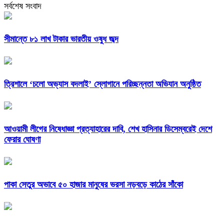
সর্বশেষ সংবাদ
সীমান্তে ৮১ লাখ টাকার ভারতীয় ওষুধ জব্দ
‎ত্রিশালে ‘চলো অভ্যাস বদলাই’ স্লোগানে পরিচ্ছন্নতা অভিযান অনুষ্ঠিত
আওয়ামী লীগের নিষেধাজ্ঞা প্রত্যাহারের দাবি, শেখ হাসিনার ডিসেম্বরেই দেশে
ফেরার ঘোষণা
পাকা সেতুর অভাবে ৫০ হাজার মানুষের ভরসা নড়বড়ে কাঠের সাঁকো