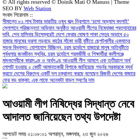
© All rights reserved © Doinik Mati O Manuss | Theme
SEO BY
Web Station
সংবাদ শিরোনাম ::
সীমান্তে ৮১ লাখ টাকার ভারতীয় ওষুধ জব্দ
‎ত্রিশালে ‘চলো অভ্যাস বদলাই’
স্লোগানে পরিচ্ছন্নতা অভিযান অনুষ্ঠিত
আওয়ামী লীগের নিষেধাজ্ঞা প্রত্যাহারের
দাবি, শেখ হাসিনার ডিসেম্বরেই দেশে ফেরার ঘোষণা
পাকা সেতুর অভাবে ৫০
হাজার মানুষের ভরসা নড়বড়ে কাঠের সাঁকো
ভারী বৃষ্টিতে ছেপটখালীর একমাত্র
সড়ক বিধ্বস্ত: যোগাযোগ বিচ্ছিন্ন, চরম দুর্ভোগে হাজারো মানুষ
অতিবৃষ্টিতে
পূর্বধলায় জনজীবন স্থবির, চরম দুর্ভোগে শ্রমজীবী ও শিক্ষার্থীরা
কালীগঞ্জে
মাদকসেবীকে কারাদণ্ড ও অর্থদণ্ড
আওয়ামী লীগ আমলে এক তৃতীয়াংশ অর্থ
লোপাট হওয়ায় ২ কোটি আমানতকারী বিপাকে জানিয়েছে গভর্নর
সরকারকে ব্যর্থ
করতে দেশের বিরুদ্ধে একটি দল চক্রান্ত করছে বলেছেন রিজভী
দেশের বাজারে
ফের বড় ধাক্কা: এক লাফে অনেকটা বাড়ল স্বর্ণের দাম
আওয়ামী লীগ নিষিদ্ধের সিদ্ধান্ত নেবে
আদালত জানিয়েছেন তথ্য উপদেষ্টা
আপডেট সময় ০১:০৮:০১ অপরাহ্ন, মঙ্গলবার, ২৩ জুন ২০২৬