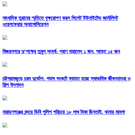
সাংবাদিক তুরাবের স্মৃতিতে বৃক্ষরোপণ করল সিলেট ইউনাইটেড জার্নালিস্ট
ওয়েলফেয়ার অ্যাসোসিয়েশন
বিজয়নগরে দু’পক্ষের তুমুল সংঘর্ষ: প্রাণ হারালেন ১ জন, আহত ১৫ জন
চট্টগ্রামজুড়ে চরম দুর্ভোগ: গ্যাস সংকটে ব্যাহত হচ্ছে স্বাভাবিক জীবনযাত্রা ও
শিল্প উৎপাদন
নারায়ণগঞ্জের বন্দরে ডিবি পুলিশ পরিচয়ে ১৮ লাখ টাকা ছিনতাই, থানায় মামলা