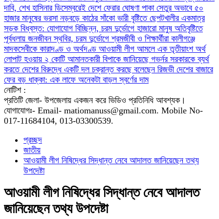
দাবি, শেখ হাসিনার ডিসেম্বরেই দেশে ফেরার ঘোষণা
পাকা সেতুর অভাবে ৫০
হাজার মানুষের ভরসা নড়বড়ে কাঠের সাঁকো
ভারী বৃষ্টিতে ছেপটখালীর একমাত্র
সড়ক বিধ্বস্ত: যোগাযোগ বিচ্ছিন্ন, চরম দুর্ভোগে হাজারো মানুষ
অতিবৃষ্টিতে
পূর্বধলায় জনজীবন স্থবির, চরম দুর্ভোগে শ্রমজীবী ও শিক্ষার্থীরা
কালীগঞ্জে
মাদকসেবীকে কারাদণ্ড ও অর্থদণ্ড
আওয়ামী লীগ আমলে এক তৃতীয়াংশ অর্থ
লোপাট হওয়ায় ২ কোটি আমানতকারী বিপাকে জানিয়েছে গভর্নর
সরকারকে ব্যর্থ
করতে দেশের বিরুদ্ধে একটি দল চক্রান্ত করছে বলেছেন রিজভী
দেশের বাজারে
ফের বড় ধাক্কা: এক লাফে অনেকটা বাড়ল স্বর্ণের দাম
নোটিশ :
প্রতিটি জেলা- উপজেলায় একজন করে ভিডিও প্রতিনিধি আবশ্যক।
যোগাযোগঃ- Email- matiomanuss@gmail.com. Mobile No-
017-11684104, 013-03300539.
প্রচ্ছদ
জাতীয়
আওয়ামী লীগ নিষিদ্ধের সিদ্ধান্ত নেবে আদালত জানিয়েছেন তথ্য
উপদেষ্টা
আওয়ামী লীগ নিষিদ্ধের সিদ্ধান্ত নেবে আদালত
জানিয়েছেন তথ্য উপদেষ্টা