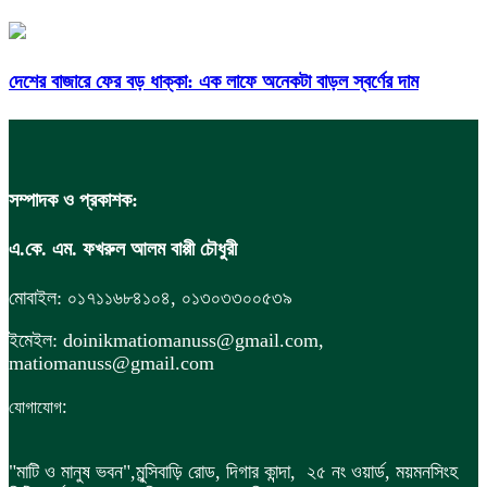
দেশের বাজারে ফের বড় ধাক্কা: এক লাফে অনেকটা বাড়ল স্বর্ণের দাম
সম্পাদক ও প্রকাশক:
এ.কে. এম. ফখরুল আলম বাপ্পী চৌধুরী
মোবাইল: ০১৭১১৬৮৪১০৪, ০১৩০৩৩০০৫৩৯
ইমেইল: doinikmatiomanuss@gmail.com,
matiomanuss@gmail.com
:
যোগাযোগ
"মাটি ও মানুষ ভবন",
মুন্সিবাড়ি রোড,
দিগার কান্দা, ২৫ নং ওয়ার্ড, ময়মনসিংহ