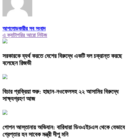
আপলোডকারীর সব সংবাদ
এ ক্যাটাগরির আরো নিউজ
সরকারকে ব্যর্থ করতে দেশের বিরুদ্ধে একটি দল চক্রান্ত করছে
বলেছেন রিজভী
বিচার প্রক্রিয়া শুরু: হাছান-নওফেলসহ ২২ আসামির বিরুদ্ধে
সাক্ষ্যগ্রহণ আজ
গোপন আস্তানায় অভিযান: বারিধারা ডিওএইচএস থেকে যেভাবে
গ্রেপ্তার হন সাবেক মন্ত্রী দীপু মনি