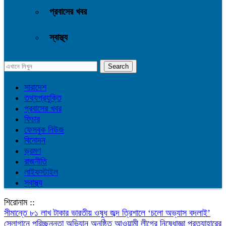
প্রবাসের খবর
স্বাস্থ্য
সারাদেশ
তথ্যপ্রযুক্তি
প্রবাসের খবর
ফিচার
ফেসবুক নিউজ
বিনোদন
ভ্রমণ
রাজনীতি
লাইফস্টাইল
স্বাস্থ্য
শিরোনাম ::
সীমান্তে ৮১ লাখ টাকার ভারতীয় ওষুধ জব্দ
‎ত্রিশালে ‘চলো অভ্যাস বদলাই’
স্লোগানে পরিচ্ছন্নতা অভিযান অনুষ্ঠিত
আওয়ামী লীগের নিষেধাজ্ঞা প্রত্যাহারের