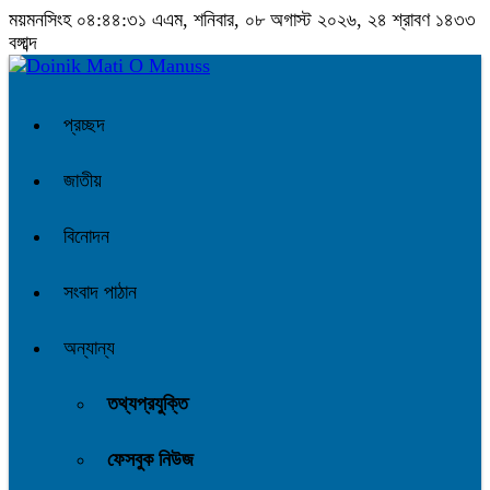
ময়মনসিংহ
০৪:৪৪:৩২ এএম
, শনিবার, ০৮ অগাস্ট ২০২৬, ২৪ শ্রাবণ ১৪৩৩
বঙ্গাব্দ
প্রচ্ছদ
জাতীয়
বিনোদন
সংবাদ পাঠান
অন্যান্য
তথ্যপ্রযুক্তি
ফেসবুক নিউজ