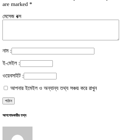
are marked
*
মেসেজ বক্স
নাম :
ই-মেইল :
ওয়েবসাইট :
আপনার ইমেইল ও অন্যান্য তথ্য সঞ্চয় করে রাখুন
আপলোডকারীর তথ্য