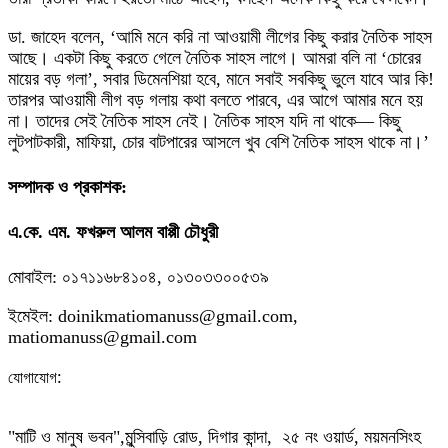
ডা. জাহেদ বলেন, ‘আমি মনে করি না আওয়ামী লীগের কিছু করার নৈতিক সাহস
আছে। একটা কিছু করতে গেলে নৈতিক সাহস লাগে। আমরা বলি না ‘চোরের
মায়ের বড় গলা’, সবার ডিমেনশিয়া হবে, মানে সবাই সবকিছু ভুলে যাবে আর কি!
তারপর আওয়ামী লীগ বড় গলায় কথা বলতে পারবে, এর আগে আমার মনে হয়
না। তাদের সেই নৈতিক সাহস নেই। নৈতিক সাহস যদি না থাকে— কিছু
লুটপাটকারী, মাফিয়া, চোর বাটপারের আসলে খুব বেশি নৈতিক সাহস থাকে না।’
সম্পাদক ও প্রকাশক:
এ.কে. এম. ফখরুল আলম বাপ্পী চৌধুরী
মোবাইল: ০১৭১১৬৮৪১০৪, ০১৩০৩৩০০৫৩৯
ইমেইল: doinikmatiomanuss@gmail.com,
matiomanuss@gmail.com
:
যোগাযোগ
"মাটি ও মানুষ ভবন",
মুন্সিবাড়ি রোড,
দিগার কান্দা, ২৫ নং ওয়ার্ড, ময়মনসিংহ