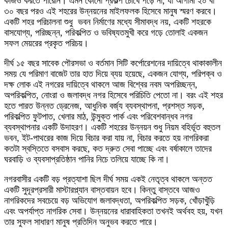
কাজও করতে পারেনি। এমন কোনো প্রকল্প চোখে পড়ে না, যা আগামী ২০ বা
৩০ বছর পরও এই শহরের উন্নয়নের মাইলফলক হিসেবে মানুষ স্মরণ করবে।
একটি শহর পরিচালনা শুধু ভবন নির্মাণের মধ্যে সীমাবদ্ধ নয়, একটি শহরকে
বাসযোগ্য, পরিচ্ছন্ন, পরিকল্পিত ও ভবিষ্যতমুখী করে গড়ে তোলাই একজন
সফল মেয়রের প্রকৃত পরিচয়।
দীর্ঘ ১৫ বছর সাবেক পৌরসভা ও বর্তমান সিটি কর্পোরেশনের দায়িত্বে থাকাকালীন
সময় যে পরিমাণ বাজেট তার হাত দিয়ে ব্যয় হয়েছে, একজন যোগ্য, পরিপক্ব ও
দক্ষ লোক এই নগরের দায়িত্বে থাকলে আজ বিশ্বের নবম অপরিচ্ছন্ন,
অপরিকল্পিত, নোংরা ও জলাবদ্ধ নগর হিসেবে পরিচিতি পেতো না। বরং এই শহর
হতে পারত উন্নত ড্রেনেজ, আধুনিক বর্জ্য ব্যবস্থাপনা, প্রশস্ত সড়ক,
পরিকল্পিত ফুটপাত, খেলার মাঠ, উন্মুক্ত পার্ক এবং পরিবেশবান্ধব নগর
ব্যবস্থাপনার একটি উদাহরণ। একটি শহরের উন্নয়ন শুধু নিয়ম বহির্ভূত বহুতল
ভবন, ইট-পাথরের কাজ দিয়ে বিচার করা যায় না, বিচার করতে হয় নাগরিকরা
কতটা স্বস্তিতে বসবাস করছে, কত দ্রুত সেবা পাচ্ছে এবং বর্ষাকালে তাদের
ঘরবাড়ি ও ব্যবসাপ্রতিষ্ঠান পানির নিচে তলিয়ে যাচ্ছে কি না।
নগরবাসীর একটি বড় প্রত্যাশা ছিল দীর্ঘ সময় একই নেতৃত্ব থাকলে অন্তত
একটি সুদূরপ্রসারী মাস্টারপ্ল্যান বাস্তবায়ন হবে। কিন্তু বাস্তবে আজও
নাগরিকদের সবচেয়ে বড় অভিযোগ জলাবদ্ধতা, অপরিকল্পিত সড়ক, খোঁড়াখুঁড়ি
এবং অপর্যাপ্ত নাগরিক সেবা। উন্নয়নের ধারাবাহিকতা তখনই অর্থবহ হয়, যখন
তার সুফল সাধারণ মানুষ প্রতিদিন অনুভব করতে পারে।