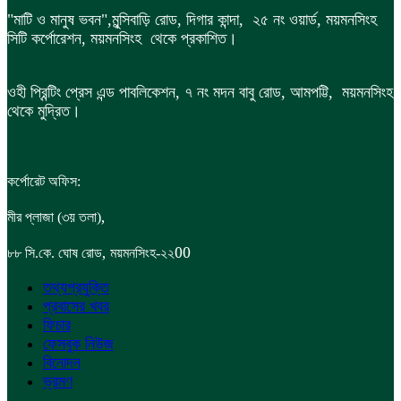
"মাটি ও মানুষ ভবন",
মুন্সিবাড়ি রোড,
দিগার কান্দা, ২৫ নং ওয়ার্ড, ময়মনসিংহ
সিটি কর্পোরেশন, ময়মনসিংহ থেকে প্রকাশিত।
ওহী প্রিন্টিং প্রেস এন্ড পাবলিকেশন, ৭ নং মদন বাবু রোড, আমপট্টি, ময়মনসিংহ
থেকে মুদ্রিত।
কর্পোরেট অফিস:
,
মীর প্লাজা (৩য় তলা)
,
00
৮৮
সি.কে. ঘোষ রোড
ময়মনসিংহ-২২
তথ্যপ্রযুক্তি
প্রবাসের খবর
ফিচার
ফেসবুক নিউজ
বিনোদন
ভ্রমণ