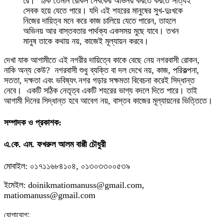
রে।” ঠিক তেমনি রোকন সেবকের অভিনয় করতে করতে সত্যিই
সেবক হয়ে যেতে পারে। যদি এই শহরের মানুষের সুখ-দুঃখকে
নিজের দায়িত্ব মনে করে কাজ চালিয়ে যেতে পারেন, তাহলে
অভিনয় আর বাস্তবতার পার্থক্য একসময় মুছে যাবে। তখন
মানুষ তাকে কথায় নয়, কাজেই মূল্যায়ন করবে।
দেখা যাক আগামীতে এই নগরীর দায়িত্বে কাকে বেছে নেয় নগরবাসী রোকন,
নাকি অন্য কেউ? নগরবাসী শুধু ব্যক্তি বা দল দেখে নয়, কাজ, পরিকল্পনা,
সততা, দক্ষতা এবং ভবিষ্যৎ নগর গড়ার সক্ষমতা বিবেচনা করেই সিদ্ধান্ত
নেবে। একটি সঠিক নেতৃত্ব একটি শহরের ভাগ্য বদলে দিতে পারে। তাই
আগামী দিনের সিদ্ধান্ত হবে আবেগ নয়, বাস্তব কাজের মূল্যায়নের ভিত্তিতে।
সম্পাদক ও প্রকাশক:
এ.কে. এম. ফখরুল আলম বাপ্পী চৌধুরী
মোবাইল: ০১৭১১৬৮৪১০৪, ০১৩০৩৩০০৫৩৯
ইমেইল: doinikmatiomanuss@gmail.com,
matiomanuss@gmail.com
:
যোগাযোগ