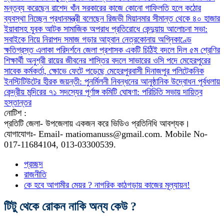
মন্তব্য করেছেন রাশেদ খাঁন
সরকারের কাজে কোনো গাফিলতি হলে কঠোর
ব্যবস্থা নিচ্ছেন প্রধানমন্ত্রী বলেছেন রিজভী
মিয়ানমার সীমান্ত থেকে ৪০ হাজার
ইয়াবাসহ যুবক আটক
সামাজিক অপরাধ প্রতিরোধে কেন্দুয়ায় আলোচনা সভা:
সবাইকে নিয়ে নিরাপদ সমাজ গড়ার আহ্বান
নেত্রকোনায় অগ্নিকাণ্ডে
ক্ষতিগ্রস্ত এলাকা পরিদর্শনে জেলা প্রশাসক
একটি চিঠিই বদলে দিল ৫ম শ্রেণির
শিক্ষার্থী অনুশ্রী রায়ের জীবনের
শাস্তির বদলে সাভারের ওসি পদে মেহেরপুরের
সাবেক কর্মকর্তা, ক্ষোভে ফেটে পড়েছে মেহেরপুরবাসী
দিনাজপুর পলিটেকনিক
ইনস্টিটিউটের হীরক জয়ন্তী: পুনর্মিলনী নিবন্ধনের আনুষ্ঠানিক উদ্বোধন
পূর্বধলায়
কেন্দ্রীয় মন্দিরের ৭১ সদস্যের পূর্ণাঙ্গ কমিটি ঘোষণা: পরিচিতি সভায় দায়িত্ব
হস্তান্তর
নোটিশ :
প্রতিটি জেলা- উপজেলায় একজন করে ভিডিও প্রতিনিধি আবশ্যক।
যোগাযোগঃ- Email- matiomanuss@gmail.com. Mobile No-
017-11684104, 013-03300539.
প্রচ্ছদ
রাজনীতি
কে হবে আগামীর মেয়র ? নাগরিক কাঠগড়ায় কাজের মূল্যায়ন!
টিটু থেকে রোকন নাকি অন্য কেউ ?