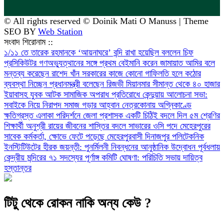
© All rights reserved © Doinik Mati O Manuss | Theme
SEO BY
Web Station
সংবাদ শিরোনাম ::
১/১১ তে তারেক রহমানকে ‘আয়নাঘরে’ বন্দি রাখা হয়েছিল বললেন চিফ
প্রসিকিউটর
গণঅভ্যুত্থানের সঙ্গে প্রথম বেইমানি করেন জামায়াত আমির বলে
মন্তব্য করেছেন রাশেদ খাঁন
সরকারের কাজে কোনো গাফিলতি হলে কঠোর
ব্যবস্থা নিচ্ছেন প্রধানমন্ত্রী বলেছেন রিজভী
মিয়ানমার সীমান্ত থেকে ৪০ হাজার
ইয়াবাসহ যুবক আটক
সামাজিক অপরাধ প্রতিরোধে কেন্দুয়ায় আলোচনা সভা:
সবাইকে নিয়ে নিরাপদ সমাজ গড়ার আহ্বান
নেত্রকোনায় অগ্নিকাণ্ডে
ক্ষতিগ্রস্ত এলাকা পরিদর্শনে জেলা প্রশাসক
একটি চিঠিই বদলে দিল ৫ম শ্রেণির
শিক্ষার্থী অনুশ্রী রায়ের জীবনের
শাস্তির বদলে সাভারের ওসি পদে মেহেরপুরের
সাবেক কর্মকর্তা, ক্ষোভে ফেটে পড়েছে মেহেরপুরবাসী
দিনাজপুর পলিটেকনিক
ইনস্টিটিউটের হীরক জয়ন্তী: পুনর্মিলনী নিবন্ধনের আনুষ্ঠানিক উদ্বোধন
পূর্বধলায়
কেন্দ্রীয় মন্দিরের ৭১ সদস্যের পূর্ণাঙ্গ কমিটি ঘোষণা: পরিচিতি সভায় দায়িত্ব
হস্তান্তর
টিটু থেকে রোকন নাকি অন্য কেউ ?