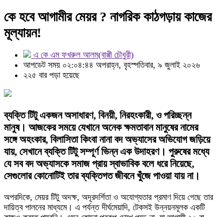
কে হবে আগামীর মেয়র ? নাগরিক কাঠগড়ায় কাজের
মূল্যায়ন!
এ কে এম ফখরুল আলম(বাপ্পী চৌধুরী)
আপডেট সময় ০২:০৪:৪৪ অপরাহ্ন, বৃহস্পতিবার, ৯ জুলাই ২০২৬
২২৫ বার পড়া হয়েছে
ব্যক্তি টিটু একজন অসাধারণ, বিনয়ী, নিরহংকারী, ও পরিচ্ছন্ন
মানুষ। আজকের সময়ে যেখানে অনেক ক্ষমতাবান মানুষের নামের
সঙ্গে অহংকার, বিলাসিতা কিংবা নানা বদ অভ্যাসের অভিযোগ জড়িয়ে
যায়, সেখানে ব্যক্তি টিটু সম্পূর্ণ ভিন্ন এক উদাহরণ। পুরুষের মধ্যে
যে সব বদ অভ্যাসকে সমাজ প্রায় স্বাভাবিক বলে ধরে নিয়েছে,
সেগুলোর কোনোটিই তার ব্যক্তিগত জীবনে খুঁজে পাওয়া যায় না।
অপরদিকে, মেয়র টিটু অদক্ষ, অদূরদর্শিতা ও অযোগ্যতার প্রমাণ দিয়ে গেছে তার
দায়িত্ব পালনের মাধ্যমে। এ পর্যন্ত দীর্ঘমেয়াদি, টেকসই উন্নয়নমূলক একটি