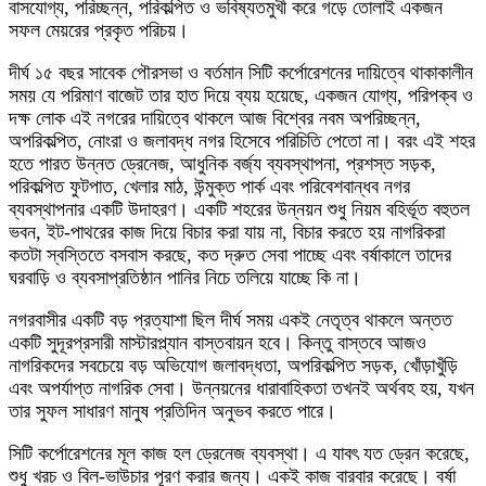
বাসযোগ্য, পরিচ্ছন্ন, পরিকল্পিত ও ভবিষ্যতমুখী করে গড়ে তোলাই একজন
সফল মেয়রের প্রকৃত পরিচয়।
দীর্ঘ ১৫ বছর সাবেক পৌরসভা ও বর্তমান সিটি কর্পোরেশনের দায়িত্বে থাকাকালীন
সময় যে পরিমাণ বাজেট তার হাত দিয়ে ব্যয় হয়েছে, একজন যোগ্য, পরিপক্ব ও
দক্ষ লোক এই নগরের দায়িত্বে থাকলে আজ বিশ্বের নবম অপরিচ্ছন্ন,
অপরিকল্পিত, নোংরা ও জলাবদ্ধ নগর হিসেবে পরিচিতি পেতো না। বরং এই শহর
হতে পারত উন্নত ড্রেনেজ, আধুনিক বর্জ্য ব্যবস্থাপনা, প্রশস্ত সড়ক,
পরিকল্পিত ফুটপাত, খেলার মাঠ, উন্মুক্ত পার্ক এবং পরিবেশবান্ধব নগর
ব্যবস্থাপনার একটি উদাহরণ। একটি শহরের উন্নয়ন শুধু নিয়ম বহির্ভূত বহুতল
ভবন, ইট-পাথরের কাজ দিয়ে বিচার করা যায় না, বিচার করতে হয় নাগরিকরা
কতটা স্বস্তিতে বসবাস করছে, কত দ্রুত সেবা পাচ্ছে এবং বর্ষাকালে তাদের
ঘরবাড়ি ও ব্যবসাপ্রতিষ্ঠান পানির নিচে তলিয়ে যাচ্ছে কি না।
নগরবাসীর একটি বড় প্রত্যাশা ছিল দীর্ঘ সময় একই নেতৃত্ব থাকলে অন্তত
একটি সুদূরপ্রসারী মাস্টারপ্ল্যান বাস্তবায়ন হবে। কিন্তু বাস্তবে আজও
নাগরিকদের সবচেয়ে বড় অভিযোগ জলাবদ্ধতা, অপরিকল্পিত সড়ক, খোঁড়াখুঁড়ি
এবং অপর্যাপ্ত নাগরিক সেবা। উন্নয়নের ধারাবাহিকতা তখনই অর্থবহ হয়, যখন
তার সুফল সাধারণ মানুষ প্রতিদিন অনুভব করতে পারে।
সিটি কর্পোরেশনের মূল কাজ হল ড্রেনেজ ব্যবস্থা। এ যাবৎ যত ড্রেন করেছে,
শুধু খরচ ও বিল-ভাউচার পূরণ করার জন্য। একই কাজ বারবার করেছে। বর্ষা