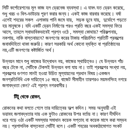
সিটি কর্পোরেশনের মূল কাজ হল ড্রেনেজ ব্যবস্থা। এ যাবৎ যত ড্রেন করেছে,
শুধু খরচ ও বিল-ভাউচার পূরণ করার জন্য। একই কাজ বারবার করেছে। বর্ষা
এলেই শহরের সকল এলাকায় পানি জমে যায়, সড়ক ডুবে যায়, দুর্ভোগে পড়তে
হয় মানুষকে। যদি একটি ড্রেন নির্মাণের পরও প্রতি বছর একই সমস্যা ফিরে
আসে, তাহলে স্বাভাবিকভাবেই প্রশ্ন ওঠে , সমস্যা কোথায়? পরিকল্পনায়,
নকশায়, নাকি বাস্তবায়নে? জনগণের করের টাকায় পরিচালিত প্রতিটি প্রকল্পের
জবাবদিহিতা থাকা জরুরি। কারণ সরকারি অর্থ কোনো ব্যক্তি বা প্রতিষ্ঠানের
নয়,এটি জনগণের কষ্টার্জিত অর্থ।
উন্নয়ন মানে শুধু কাজের উদ্বোধন নয়, কাজের স্থায়িত্বও। যে উন্নয়ন পাঁচ
বছর টেকে না, সেটিকে টেকসই উন্নয়ন বলা যায় না। তাই প্রকল্পের সংখ্যা নয়,
প্রকল্পের গুণগত মানই হওয়া উচিত মূল্যায়নের প্রধান বিষয়।একজন
জনপ্রতিনিধি এক দায়িত্বে ১৫ বছর, বাজেট সীমাহীন তারপরও ময়মনসিংহ নগরে
জলাবদ্ধতা কেন? এই প্রশ্ন নগরবাসীর।
টিটু থেকে রোকন,
রোকনের কথা বলতে গেলে তার দায়িত্বের অল্প কদিন। সময় অনুযায়ী এই
ভয়াবহ জলাবদ্ধতার দায় এক ফুটাও রোকনের উপর বর্তায় না। কারণ দীর্ঘদিন
ধরে গড়ে ওঠা একটি সমস্যার সমাধান কয়েক সপ্তাহ বা কয়েক মাসে করা সম্ভব
নয়। প্রশাসনিক বাস্তবতা সেটিই বলে। একটি শহরের অবকাঠামোগত সংকট