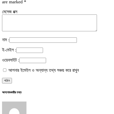
are marked
*
মেসেজ বক্স
নাম :
ই-মেইল :
ওয়েবসাইট :
আপনার ইমেইল ও অন্যান্য তথ্য সঞ্চয় করে রাখুন
আপলোডকারীর তথ্য