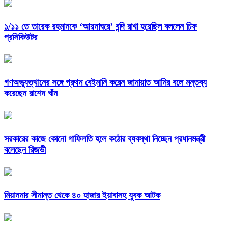
১/১১ তে তারেক রহমানকে ‘আয়নাঘরে’ বন্দি রাখা হয়েছিল বললেন চিফ
প্রসিকিউটর
গণঅভ্যুত্থানের সঙ্গে প্রথম বেইমানি করেন জামায়াত আমির বলে মন্তব্য
করেছেন রাশেদ খাঁন
সরকারের কাজে কোনো গাফিলতি হলে কঠোর ব্যবস্থা নিচ্ছেন প্রধানমন্ত্রী
বলেছেন রিজভী
মিয়ানমার সীমান্ত থেকে ৪০ হাজার ইয়াবাসহ যুবক আটক