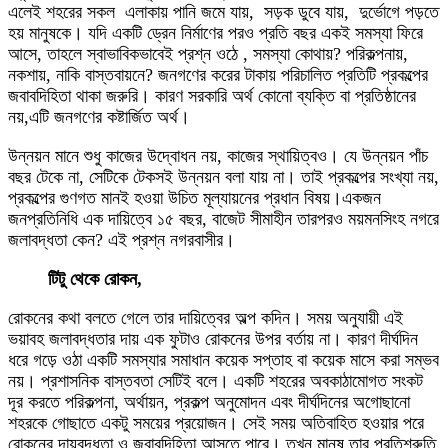
এলেই শহরের সকল এলাকায় পানি জমে যায়, সড়ক ডুবে যায়, দুর্ভোগে পড়তে
হয় মানুষকে। যদি একটি ড্রেন নির্মাণের পরও প্রতি বছর একই সমস্যা ফিরে
আসে, তাহলে স্বাভাবিকভাবেই প্রশ্ন ওঠে , সমস্যা কোথায়? পরিকল্পনায়,
নকশায়, নাকি বাস্তবায়নে? জনগণের করের টাকায় পরিচালিত প্রতিটি প্রকল্পের
জবাবদিহিতা থাকা জরুরি। কারণ সরকারি অর্থ কোনো ব্যক্তি বা প্রতিষ্ঠানের
নয়,এটি জনগণের কষ্টার্জিত অর্থ।
উন্নয়ন মানে শুধু কাজের উদ্বোধন নয়, কাজের স্থায়িত্বও। যে উন্নয়ন পাঁচ
বছর টেকে না, সেটিকে টেকসই উন্নয়ন বলা যায় না। তাই প্রকল্পের সংখ্যা নয়,
প্রকল্পের গুণগত মানই হওয়া উচিত মূল্যায়নের প্রধান বিষয়।একজন
জনপ্রতিনিধি এক দায়িত্বে ১৫ বছর, বাজেট সীমাহীন তারপরও ময়মনসিংহ নগরে
জলাবদ্ধতা কেন? এই প্রশ্ন নগরবাসীর।
টিটু থেকে রোকন,
রোকনের কথা বলতে গেলে তার দায়িত্বের অল্প কদিন। সময় অনুযায়ী এই
ভয়াবহ জলাবদ্ধতার দায় এক ফুটাও রোকনের উপর বর্তায় না। কারণ দীর্ঘদিন
ধরে গড়ে ওঠা একটি সমস্যার সমাধান কয়েক সপ্তাহ বা কয়েক মাসে করা সম্ভব
নয়। প্রশাসনিক বাস্তবতা সেটিই বলে। একটি শহরের অবকাঠামোগত সংকট
দূর করতে পরিকল্পনা, অর্থায়ন, প্রকল্প অনুমোদন এবং দীর্ঘদিনের অগোছানো
শহরকে গোছাতে একটু সময়ের প্রয়োজন। সেই সময় অতিবাহিত হওয়ার পরে
রোকনের দায়বদ্ধতা ও জবাবদিহিতা আসতে পারে। তখন মানুষ তার প্রতিশ্রুতি