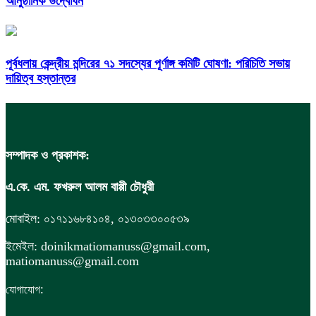
আনুষ্ঠানিক উদ্বোধন
পূর্বধলায় কেন্দ্রীয় মন্দিরের ৭১ সদস্যের পূর্ণাঙ্গ কমিটি ঘোষণা: পরিচিতি সভায়
দায়িত্ব হস্তান্তর
সম্পাদক ও প্রকাশক:
এ.কে. এম. ফখরুল আলম বাপ্পী চৌধুরী
মোবাইল: ০১৭১১৬৮৪১০৪, ০১৩০৩৩০০৫৩৯
ইমেইল: doinikmatiomanuss@gmail.com,
matiomanuss@gmail.com
:
যোগাযোগ