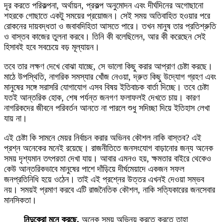
দূর করতে পরিকল্পনা, অর্থায়ন, প্রকল্প অনুমোদন এবং দীর্ঘদিনের অগোছানো
শহরকে গোছাতে একটু সময়ের প্রয়োজন। সেই সময় অতিবাহিত হওয়ার পরে
রোকনের দায়বদ্ধতা ও জবাবদিহিতা আসতে পারে। তখন মানুষ তার প্রতিশ্রুতি
ও বাস্তব কাজের তুলনা করবে। তিনি কী বলেছিলেন, আর কী করেছেন সেই
হিসাবই হবে সবচেয়ে বড় মূল্যায়ন।
তবে তার লক্ষণ দেখে বোঝা যাচ্ছে, সে ভালো কিছু করার আপ্রাণ চেষ্টা করছে।
মাঠে উপস্থিতি, নাগরিক সমস্যার খোঁজ নেওয়া, দ্রুত কিছু উদ্যোগ গ্রহণ এবং
মানুষের সঙ্গে সরাসরি যোগাযোগ এসব বিষয় ইতিবাচক বার্তা দিচ্ছে। তবে চেষ্টা
যতই আন্তরিক হোক, শেষ পর্যন্ত জনগণ ফলাফলই দেখতে চায়। কারণ
নাগরিকদের জীবনে পরিবর্তন আনতে না পারলে শুধু সদিচ্ছা দিয়ে ইতিহাস লেখা
যায় না।
এই চেষ্টা কি সামনে মেয়র নির্বাচন করার অভিনব কৌশল নাকি বাস্তব? এই
প্রশ্ন অনেকের মনেই রয়েছে। রাজনীতিতে জনসংযোগ বাড়ানোর জন্য অনেক
সময় দৃশ্যমান তৎপরতা দেখা যায়। আবার এমনও হয়, ক্ষমতার বাইরে থেকেও
কেউ আন্তরিকভাবে মানুষের পাশে দাঁড়িয়ে দীর্ঘমেয়াদে একজন সফল
জনপ্রতিনিধি হয়ে ওঠেন। তাই এই প্রশ্নের উত্তর এখনই দেওয়া সম্ভব
নয়। সময়ই প্রমাণ করবে এটি রাজনৈতিক কৌশল, নাকি সত্যিকারের জনসেবার
মানসিকতা।
নিন্দুকেরা মনে করছে,
অনেক সময় অভিনয় করতে করতে তাহা