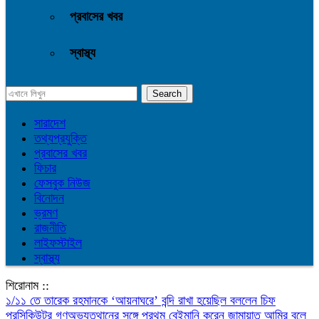
প্রবাসের খবর
স্বাস্থ্য
সারাদেশ
তথ্যপ্রযুক্তি
প্রবাসের খবর
ফিচার
ফেসবুক নিউজ
বিনোদন
ভ্রমণ
রাজনীতি
লাইফস্টাইল
স্বাস্থ্য
শিরোনাম ::
১/১১ তে তারেক রহমানকে ‘আয়নাঘরে’ বন্দি রাখা হয়েছিল বললেন চিফ
প্রসিকিউটর
গণঅভ্যুত্থানের সঙ্গে প্রথম বেইমানি করেন জামায়াত আমির বলে