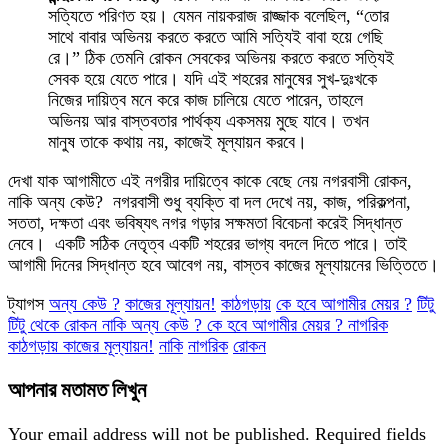
সত্যিতে পরিণত হয়। যেমন নায়করাজ রাজ্জাক বলেছিল, “তোর
সাথে বাবার অভিনয় করতে করতে আমি সত্যিই বাবা হয়ে গেছি
রে।” ঠিক তেমনি রোকন সেবকের অভিনয় করতে করতে সত্যিই
সেবক হয়ে যেতে পারে। যদি এই শহরের মানুষের সুখ-দুঃখকে
নিজের দায়িত্ব মনে করে কাজ চালিয়ে যেতে পারেন, তাহলে
অভিনয় আর বাস্তবতার পার্থক্য একসময় মুছে যাবে। তখন
মানুষ তাকে কথায় নয়, কাজেই মূল্যায়ন করবে।
দেখা যাক আগামীতে এই নগরীর দায়িত্বে কাকে বেছে নেয় নগরবাসী রোকন,
নাকি অন্য কেউ? নগরবাসী শুধু ব্যক্তি বা দল দেখে নয়, কাজ, পরিকল্পনা,
সততা, দক্ষতা এবং ভবিষ্যৎ নগর গড়ার সক্ষমতা বিবেচনা করেই সিদ্ধান্ত
নেবে। একটি সঠিক নেতৃত্ব একটি শহরের ভাগ্য বদলে দিতে পারে। তাই
আগামী দিনের সিদ্ধান্ত হবে আবেগ নয়, বাস্তব কাজের মূল্যায়নের ভিত্তিতে।
ট্যাগস
অন্য কেউ ?
কাজের মূল্যায়ন!
কাঠগড়ায়
কে হবে আগামীর মেয়র ?
টিটু
টিটু থেকে রোকন নাকি অন্য কেউ ? কে হবে আগামীর মেয়র ? নাগরিক
কাঠগড়ায় কাজের মূল্যায়ন!
নাকি
নাগরিক
রোকন
আপনার মতামত লিখুন
Your email address will not be published.
Required fields