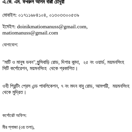
এ.কে. এম. ফখরুল আলম বাপ্পী চৌধুরী
মোবাইল: ০১৭১১৬৮৪১০৪, ০১৩০৩৩০০৫৩৯
ইমেইল: doinikmatiomanuss@gmail.com,
matiomanuss@gmail.com
:
যোগাযোগ
"মাটি ও মানুষ ভবন",
মুন্সিবাড়ি রোড,
দিগার কান্দা, ২৫ নং ওয়ার্ড, ময়মনসিংহ
সিটি কর্পোরেশন, ময়মনসিংহ থেকে প্রকাশিত।
ওহী প্রিন্টিং প্রেস এন্ড পাবলিকেশন, ৭ নং মদন বাবু রোড, আমপট্টি, ময়মনসিংহ
থেকে মুদ্রিত।
কর্পোরেট অফিস:
,
মীর প্লাজা (৩য় তলা)