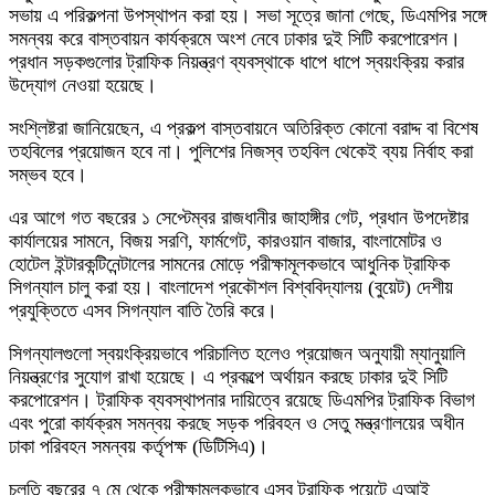
সভায় এ পরিকল্পনা উপস্থাপন করা হয়। সভা সূত্রে জানা গেছে, ডিএমপির সঙ্গে
সমন্বয় করে বাস্তবায়ন কার্যক্রমে অংশ নেবে ঢাকার দুই সিটি করপোরেশন।
প্রধান সড়কগুলোর ট্রাফিক নিয়ন্ত্রণ ব্যবস্থাকে ধাপে ধাপে স্বয়ংক্রিয় করার
উদ্যোগ নেওয়া হয়েছে।
সংশ্লিষ্টরা জানিয়েছেন, এ প্রকল্প বাস্তবায়নে অতিরিক্ত কোনো বরাদ্দ বা বিশেষ
তহবিলের প্রয়োজন হবে না। পুলিশের নিজস্ব তহবিল থেকেই ব্যয় নির্বাহ করা
সম্ভব হবে।
এর আগে গত বছরের ১ সেপ্টেম্বর রাজধানীর জাহাঙ্গীর গেট, প্রধান উপদেষ্টার
কার্যালয়ের সামনে, বিজয় সরণি, ফার্মগেট, কারওয়ান বাজার, বাংলামোটর ও
হোটেল ইন্টারকন্টিনেন্টালের সামনের মোড়ে পরীক্ষামূলকভাবে আধুনিক ট্রাফিক
সিগন্যাল চালু করা হয়। বাংলাদেশ প্রকৌশল বিশ্ববিদ্যালয় (বুয়েট) দেশীয়
প্রযুক্তিতে এসব সিগন্যাল বাতি তৈরি করে।
সিগন্যালগুলো স্বয়ংক্রিয়ভাবে পরিচালিত হলেও প্রয়োজন অনুযায়ী ম্যানুয়ালি
নিয়ন্ত্রণের সুযোগ রাখা হয়েছে। এ প্রকল্পে অর্থায়ন করছে ঢাকার দুই সিটি
করপোরেশন। ট্রাফিক ব্যবস্থাপনার দায়িত্বে রয়েছে ডিএমপির ট্রাফিক বিভাগ
এবং পুরো কার্যক্রম সমন্বয় করছে সড়ক পরিবহন ও সেতু মন্ত্রণালয়ের অধীন
ঢাকা পরিবহন সমন্বয় কর্তৃপক্ষ (ডিটিসিএ)।
চলতি বছরের ৭ মে থেকে পরীক্ষামূলকভাবে এসব ট্রাফিক পয়েন্টে এআই