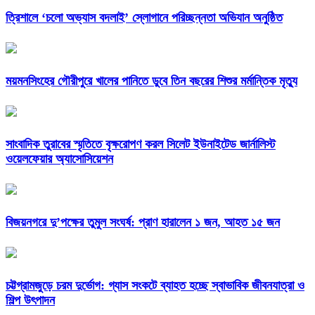
‎ত্রিশালে ‘চলো অভ্যাস বদলাই’ স্লোগানে পরিচ্ছন্নতা অভিযান অনুষ্ঠিত
ময়মনসিংহের গৌরীপুরে খালের পানিতে ডুবে তিন বছরের শিশুর মর্মান্তিক মৃত্যু
সাংবাদিক তুরাবের স্মৃতিতে বৃক্ষরোপণ করল সিলেট ইউনাইটেড জার্নালিস্ট
ওয়েলফেয়ার অ্যাসোসিয়েশন
বিজয়নগরে দু’পক্ষের তুমুল সংঘর্ষ: প্রাণ হারালেন ১ জন, আহত ১৫ জন
চট্টগ্রামজুড়ে চরম দুর্ভোগ: গ্যাস সংকটে ব্যাহত হচ্ছে স্বাভাবিক জীবনযাত্রা ও
শিল্প উৎপাদন