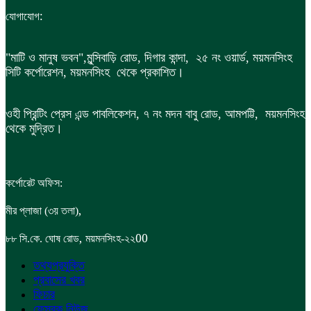
:
যোগাযোগ
"মাটি ও মানুষ ভবন",
মুন্সিবাড়ি রোড,
দিগার কান্দা, ২৫ নং ওয়ার্ড, ময়মনসিংহ
সিটি কর্পোরেশন, ময়মনসিংহ থেকে প্রকাশিত।
ওহী প্রিন্টিং প্রেস এন্ড পাবলিকেশন, ৭ নং মদন বাবু রোড, আমপট্টি, ময়মনসিংহ
থেকে মুদ্রিত।
কর্পোরেট অফিস:
,
মীর প্লাজা (৩য় তলা)
,
00
৮৮
সি.কে. ঘোষ রোড
ময়মনসিংহ-২২
তথ্যপ্রযুক্তি
প্রবাসের খবর
ফিচার
ফেসবুক নিউজ