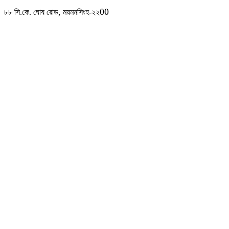
,
00
৮৮
সি.কে. ঘোষ রোড
ময়মনসিংহ-২২