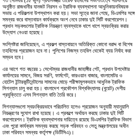
গত সোমবার (১৫ জুন) প্রধানমন্ত্রী তারেক রহমানের সভাপতিত্বে সচিবালয়ে
অনুষ্ঠিত রাজধানীর যানজট নিরসন ও ট্রাফিক ব্যবস্থাপনা আধুনিকায়নবিষয়ক
সভায় এ পরিকল্পনা উপস্থাপন করা হয়। সভা সূত্রে জানা গেছে, ডিএমপির সঙ্গে
সমন্বয় করে বাস্তবায়ন কার্যক্রমে অংশ নেবে ঢাকার দুই সিটি করপোরেশন।
প্রধান সড়কগুলোর ট্রাফিক নিয়ন্ত্রণ ব্যবস্থাকে ধাপে ধাপে স্বয়ংক্রিয় করার
উদ্যোগ নেওয়া হয়েছে।
সংশ্লিষ্টরা জানিয়েছেন, এ প্রকল্প বাস্তবায়নে অতিরিক্ত কোনো বরাদ্দ বা বিশেষ
তহবিলের প্রয়োজন হবে না। পুলিশের নিজস্ব তহবিল থেকেই ব্যয় নির্বাহ করা
সম্ভব হবে।
এর আগে গত বছরের ১ সেপ্টেম্বর রাজধানীর জাহাঙ্গীর গেট, প্রধান উপদেষ্টার
কার্যালয়ের সামনে, বিজয় সরণি, ফার্মগেট, কারওয়ান বাজার, বাংলামোটর ও
হোটেল ইন্টারকন্টিনেন্টালের সামনের মোড়ে পরীক্ষামূলকভাবে আধুনিক ট্রাফিক
সিগন্যাল চালু করা হয়। বাংলাদেশ প্রকৌশল বিশ্ববিদ্যালয় (বুয়েট) দেশীয়
প্রযুক্তিতে এসব সিগন্যাল বাতি তৈরি করে।
সিগন্যালগুলো স্বয়ংক্রিয়ভাবে পরিচালিত হলেও প্রয়োজন অনুযায়ী ম্যানুয়ালি
নিয়ন্ত্রণের সুযোগ রাখা হয়েছে। এ প্রকল্পে অর্থায়ন করছে ঢাকার দুই সিটি
করপোরেশন। ট্রাফিক ব্যবস্থাপনার দায়িত্বে রয়েছে ডিএমপির ট্রাফিক বিভাগ
এবং পুরো কার্যক্রম সমন্বয় করছে সড়ক পরিবহন ও সেতু মন্ত্রণালয়ের অধীন
ঢাকা পরিবহন সমন্বয় কর্তৃপক্ষ (ডিটিসিএ)।