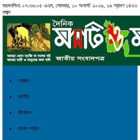
ময়মনসিংহ
০৭:৩৬:০৬ এএম
, সোমবার, ১০ অগাস্ট ২০২৬, ২৬ শ্রাবণ ১৪৩৩
বঙ্গাব্দ
প্রচ্ছদ
জাতীয়
বিনোদন
সংবাদ পাঠান