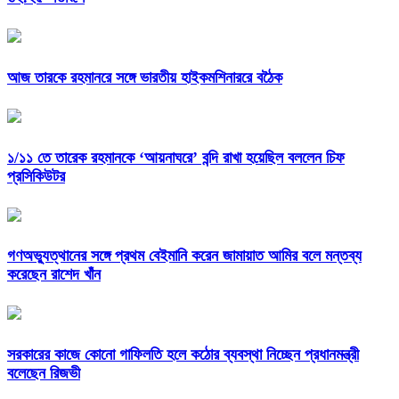
আজ তারকে রহমানরে সঙ্গে ভারতীয় হাইকমশিনাররে বঠৈক
১/১১ তে তারেক রহমানকে ‘আয়নাঘরে’ বন্দি রাখা হয়েছিল বললেন চিফ
প্রসিকিউটর
গণঅভ্যুত্থানের সঙ্গে প্রথম বেইমানি করেন জামায়াত আমির বলে মন্তব্য
করেছেন রাশেদ খাঁন
সরকারের কাজে কোনো গাফিলতি হলে কঠোর ব্যবস্থা নিচ্ছেন প্রধানমন্ত্রী
বলেছেন রিজভী