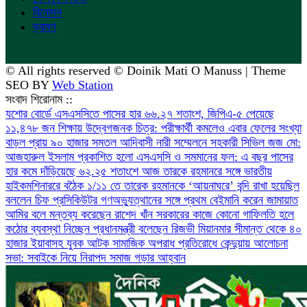
বিনোদন
ভ্রমণ
© All rights reserved © Doinik Mati O Manuss | Theme
SEO BY
Web Station
সংবাদ শিরোনাম ::
যশোর বোর্ডে এসএসসিতে পাসের হার ৬৬.২৭ শতাংশ, জিপিএ-৫ পেয়েছে
১১,৪৭৮ জন
শিক্ষায় উদ্বেগজনক চিত্র: পরীক্ষার্থী কমলেও এবার ফেলের সংখ্যা
বাড়ল প্রায় ৯০ হাজার
সমতল আদিবাসী নারী সম্মেলনে সহকারী সিভিল জজ মো:
আজহারুল ইসলাম
প্রকাশিত হলো এসএসসি ও সমমানের ফল: এ বছর পাসের
হার কমে দাঁড়িয়েছে ৬২.২৫ শতাংশে
আজ তারকে রহমানরে সঙ্গে ভারতীয়
হাইকমশিনাররে বঠৈক
১/১১ তে তারেক রহমানকে ‘আয়নাঘরে’ বন্দি রাখা হয়েছিল
বললেন চিফ প্রসিকিউটর
গণঅভ্যুত্থানের সঙ্গে প্রথম বেইমানি করেন জামায়াত
আমির বলে মন্তব্য করেছেন রাশেদ খাঁন
সরকারের কাজে কোনো গাফিলতি হলে
কঠোর ব্যবস্থা নিচ্ছেন প্রধানমন্ত্রী বলেছেন রিজভী
মিয়ানমার সীমান্ত থেকে ৪০
হাজার ইয়াবাসহ যুবক আটক
সামাজিক অপরাধ প্রতিরোধে কেন্দুয়ায় আলোচনা
সভা: সবাইকে নিয়ে নিরাপদ সমাজ গড়ার আহ্বান