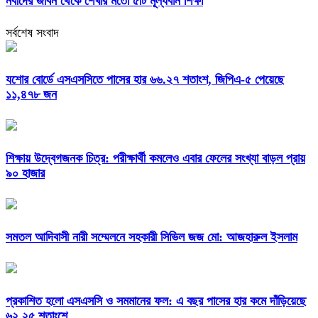
নবীদের জীবন থেকে শেখার মতো ৫টি মূল্যবান শিক্ষা
সর্বশেষ সংবাদ
যশোর বোর্ডে এসএসসিতে পাসের হার ৬৬.২৭ শতাংশ, জিপিএ-৫ পেয়েছে
১১,৪৭৮ জন
শিক্ষায় উদ্বেগজনক চিত্র: পরীক্ষার্থী কমলেও এবার ফেলের সংখ্যা বাড়ল প্রায়
৯০ হাজার
সমতল আদিবাসী নারী সম্মেলনে সহকারী সিভিল জজ মো: আজহারুল ইসলাম
প্রকাশিত হলো এসএসসি ও সমমানের ফল: এ বছর পাসের হার কমে দাঁড়িয়েছে
৬২.২৫ শতাংশে