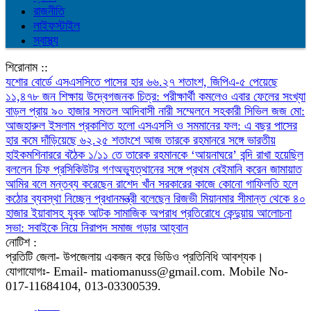
রাজনীতি
লাইফস্টাইল
স্বাস্থ্য
শিরোনাম ::
যশোর বোর্ডে এসএসসিতে পাসের হার ৬৬.২৭ শতাংশ, জিপিএ-৫ পেয়েছে
১১,৪৭৮ জন
শিক্ষায় উদ্বেগজনক চিত্র: পরীক্ষার্থী কমলেও এবার ফেলের সংখ্যা
বাড়ল প্রায় ৯০ হাজার
সমতল আদিবাসী নারী সম্মেলনে সহকারী সিভিল জজ মো:
আজহারুল ইসলাম
প্রকাশিত হলো এসএসসি ও সমমানের ফল: এ বছর পাসের
হার কমে দাঁড়িয়েছে ৬২.২৫ শতাংশে
আজ তারকে রহমানরে সঙ্গে ভারতীয়
হাইকমশিনাররে বঠৈক
১/১১ তে তারেক রহমানকে ‘আয়নাঘরে’ বন্দি রাখা হয়েছিল
বললেন চিফ প্রসিকিউটর
গণঅভ্যুত্থানের সঙ্গে প্রথম বেইমানি করেন জামায়াত
আমির বলে মন্তব্য করেছেন রাশেদ খাঁন
সরকারের কাজে কোনো গাফিলতি হলে
কঠোর ব্যবস্থা নিচ্ছেন প্রধানমন্ত্রী বলেছেন রিজভী
মিয়ানমার সীমান্ত থেকে ৪০
হাজার ইয়াবাসহ যুবক আটক
সামাজিক অপরাধ প্রতিরোধে কেন্দুয়ায় আলোচনা
সভা: সবাইকে নিয়ে নিরাপদ সমাজ গড়ার আহ্বান
নোটিশ :
প্রতিটি জেলা- উপজেলায় একজন করে ভিডিও প্রতিনিধি আবশ্যক।
যোগাযোগঃ- Email- matiomanuss@gmail.com. Mobile No-
017-11684104, 013-03300539.