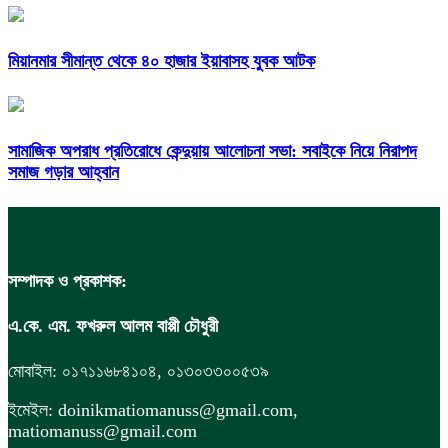
মিয়ানমার সীমান্ত থেকে ৪০ হাজার ইয়াবাসহ যুবক আটক
সামাজিক অপরাধ প্রতিরোধে কেন্দুয়ায় আলোচনা সভা: সবাইকে নিয়ে নিরাপদ
সমাজ গড়ার আহ্বান
সম্পাদক ও প্রকাশক:
এ.কে. এম. ফখরুল আলম বাপ্পী চৌধুরী
মোবাইল: ০১৭১১৬৮৪১০৪, ০১৩০৩৩০০৫৩৯
ইমেইল: doinikmatiomanuss@gmail.com,
matiomanuss@gmail.com