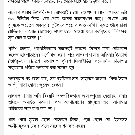
রাস্তার পাশে একটি বটগাছের নিচ থেকে মরদেহটি উদ্ধার করে।
লালবাগ থানার উপপরিদর্শক (এসআই) মো. নওশাদ জানান, “সন্ধ্যা ৬টা
৩০ মিনিটের দিকে খবর পেয়ে আমরা ঘটনাস্থলে যাই। সেখানে এক
বৃদ্ধকে অচেতন অবস্থায় ফুটপাথে পড়ে থাকতে দেখি। দ্রুত তাঁকে ঢাকা
মেডিকেল কলেজ (ঢামেক) হাসপাতালে নেওয়া হলে কর্তব্যরত চিকিৎসক
মৃত ঘোষণা করেন।”
পুলিশ জানায়, প্রাথমিকভাবে মরদেহটি অজ্ঞাত হিসেবে ঢাকা মেডিকেল
কলেজ হাসপাতালের মর্গে রাখা হয়। পরে লালবাগ থানার অফিসার ইনচার্জ
(ওসি)-এর নির্দেশে বাংলাদেশ পুলিশ সিআইডির ফরেনসিক বিভাগের
সহায়তায় পরিচয় শনাক্ত করা সম্ভব হয়।
শনাক্তের পর জানা যায়, মৃত ব্যক্তির নাম মোহাম্মদ আলাল, পিতা ইয়াদ
আলী, মাতা মোসা: জুলেখা বেগম।
লালবাগ থানার ওসি বিষয়টি তাৎক্ষণিকভাবে জামালপুরের মেলান্দহ থানার
ওসিকে অবহিত করেন। পরে যোগাযোগের মাধ্যমে মৃত আলালের
পরিবারের সঙ্গে কথা বলা হয়।
খবর পেয়ে মৃতের ছেলে মোহাম্মদ লিমন, ছোট ছেলে মো. ইমনসহ
আত্মীয়স্বজন ঢাকায় এসে মরদেহ শনাক্ত করেন।