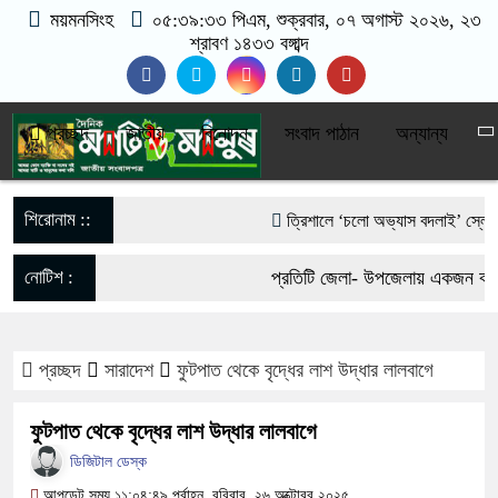
ময়মনসিংহ
০৫:৩৯:৩৪ পিএম
, শুক্রবার, ০৭ অগাস্ট ২০২৬, ২৩
শ্রাবণ ১৪৩৩ বঙ্গাব্দ
প্রচ্ছদ
জাতীয়
বিনোদন
সংবাদ পাঠান
অন্যান্য
শিরোনাম ::
‎ত্রিশালে ‘চলো অভ্যাস বদলাই’ স্লোগানে 
আওয়ামী লীগের নিষেধাজ্ঞা প্রত্যাহারের দ
নোটিশ :
প্রতিটি জেলা- উপজেলায় একজন করে 
ফেরার ঘোষণা
যোগাযোগঃ- Email- matiomanus
পাকা সেতুর অভাবে ৫০ হাজার মানুষের ভর
প্রচ্ছদ
সারাদেশ
ফুটপাত থেকে বৃদ্ধের লাশ উদ্ধার লালবাগে
017-11684104, 013-03300539
ভারী বৃষ্টিতে ছেপটখালীর একমাত্র সড়ক বিধ
ফুটপাত থেকে বৃদ্ধের লাশ উদ্ধার লালবাগে
দুর্ভোগে হাজারো মানুষ
ডিজিটাল ডেস্ক
আপডেট সময় ১১:০৪:৪৯ পূর্বাহ্ন, রবিবার, ২৬ অক্টোবর ২০২৫