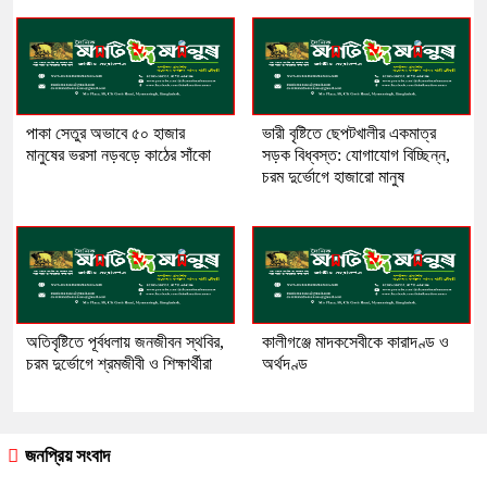
পাকা সেতুর অভাবে ৫০ হাজার
ভারী বৃষ্টিতে ছেপটখালীর একমাত্র
মানুষের ভরসা নড়বড়ে কাঠের সাঁকো
সড়ক বিধ্বস্ত: যোগাযোগ বিচ্ছিন্ন,
চরম দুর্ভোগে হাজারো মানুষ
অতিবৃষ্টিতে পূর্বধলায় জনজীবন স্থবির,
কালীগঞ্জে মাদকসেবীকে কারাদণ্ড ও
চরম দুর্ভোগে শ্রমজীবী ও শিক্ষার্থীরা
অর্থদণ্ড
জনপ্রিয় সংবাদ