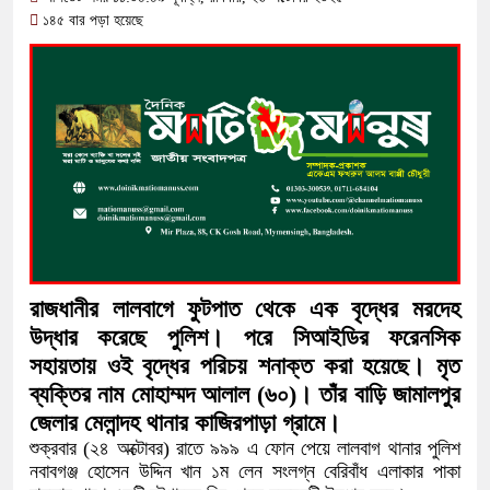
অতিবৃষ্টিতে পূর্বধলায় জনজীবন স্থবির, চরম দ
১৪৫ বার পড়া হয়েছে
কালীগঞ্জে মাদকসেবীকে কারাদণ্ড ও অর্থদ
আওয়ামী লীগ আমলে এক তৃতীয়াংশ অর্থ
বিপাকে জানিয়েছে গভর্নর
সরকারকে ব্যর্থ করতে দেশের বিরুদ্ধে এক
দেশের বাজারে ফের বড় ধাক্কা: এক লাফে অ
বিচার প্রক্রিয়া শুরু: হাছান-নওফেলসহ ২২
রাজধানীর লালবাগে ফুটপাত থেকে এক বৃদ্ধের মরদেহ
উদ্ধার করেছে পুলিশ। পরে সিআইডির ফরেনসিক
সহায়তায় ওই বৃদ্ধের পরিচয় শনাক্ত করা হয়েছে। মৃত
ব্যক্তির নাম মোহাম্মদ আলাল (৬০)। তাঁর বাড়ি জামালপুর
জেলার মেলান্দহ থানার কাজিরপাড়া গ্রামে।
শুক্রবার (২৪ অক্টোবর) রাতে ৯৯৯ এ ফোন পেয়ে লালবাগ থানার পুলিশ
নবাবগঞ্জ হোসেন উদ্দিন খান ১ম লেন সংলগ্ন বেরিবাঁধ এলাকার পাকা