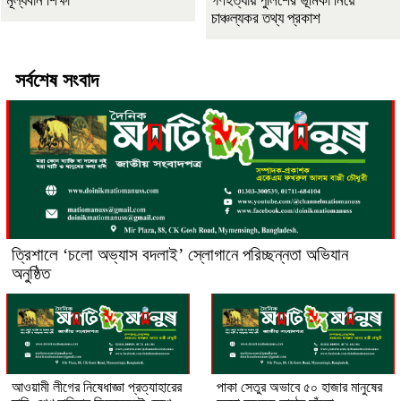
মূল্যবান শিক্ষা
গণহত্যায় পুলিশের ভূমিকা নিয়ে
চাঞ্চল্যকর তথ্য প্রকাশ
সর্বশেষ সংবাদ
‎ত্রিশালে ‘চলো অভ্যাস বদলাই’ স্লোগানে পরিচ্ছন্নতা অভিযান
অনুষ্ঠিত
আওয়ামী লীগের নিষেধাজ্ঞা প্রত্যাহারের
পাকা সেতুর অভাবে ৫০ হাজার মানুষের