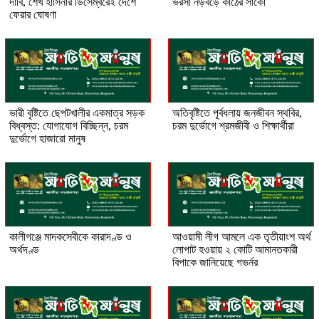
দাবি, শেখ হাসিনার ডিসেম্বরেই দেশে
ভরসা নড়বড়ে কাঠের সাঁকো
ফেরার ঘোষণা
ভারী বৃষ্টিতে ছেপটখালীর একমাত্র সড়ক
অতিবৃষ্টিতে পূর্বধলায় জনজীবন স্থবির,
বিধ্বস্ত: যোগাযোগ বিচ্ছিন্ন, চরম
চরম দুর্ভোগে শ্রমজীবী ও শিক্ষার্থীরা
দুর্ভোগে হাজারো মানুষ
কালীগঞ্জে মাদকসেবীকে কারাদণ্ড ও
আওয়ামী লীগ আমলে এক তৃতীয়াংশ অর্থ
অর্থদণ্ড
লোপাট হওয়ায় ২ কোটি আমানতকারী
বিপাকে জানিয়েছে গভর্নর