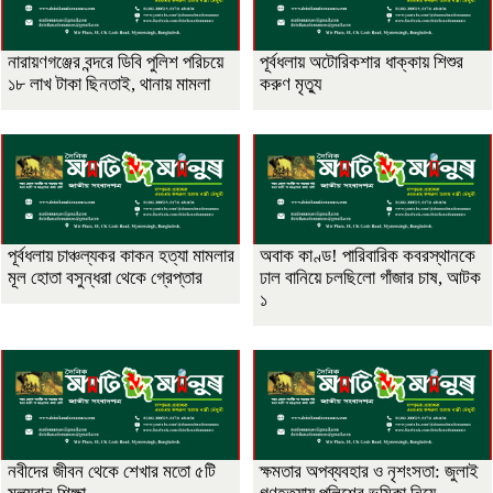
নারায়ণগঞ্জের বন্দরে ডিবি পুলিশ পরিচয়ে
পূর্বধলায় অটোরিকশার ধাক্কায় শিশুর
১৮ লাখ টাকা ছিনতাই, থানায় মামলা
করুণ মৃত্যু
পূর্বধলায় চাঞ্চল্যকর কাকন হত্যা মামলার
অবাক কাণ্ড! পারিবারিক কবরস্থানকে
মূল হোতা বসুন্ধরা থেকে গ্রেপ্তার
ঢাল বানিয়ে চলছিলো গাঁজার চাষ, আটক
১
নবীদের জীবন থেকে শেখার মতো ৫টি
ক্ষমতার অপব্যবহার ও নৃশংসতা: জুলাই