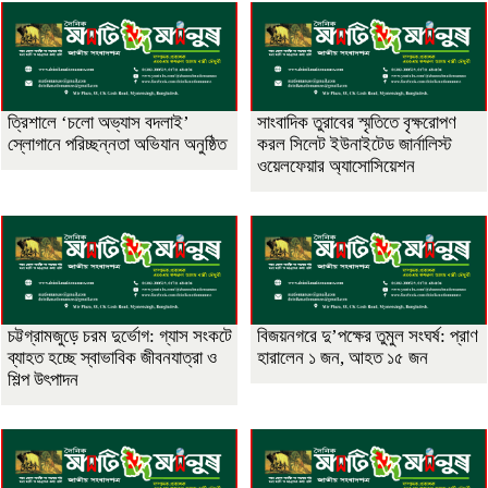
‎ত্রিশালে ‘চলো অভ্যাস বদলাই’
সাংবাদিক তুরাবের স্মৃতিতে বৃক্ষরোপণ
স্লোগানে পরিচ্ছন্নতা অভিযান অনুষ্ঠিত
করল সিলেট ইউনাইটেড জার্নালিস্ট
ওয়েলফেয়ার অ্যাসোসিয়েশন
চট্টগ্রামজুড়ে চরম দুর্ভোগ: গ্যাস সংকটে
বিজয়নগরে দু’পক্ষের তুমুল সংঘর্ষ: প্রাণ
ব্যাহত হচ্ছে স্বাভাবিক জীবনযাত্রা ও
হারালেন ১ জন, আহত ১৫ জন
শিল্প উৎপাদন