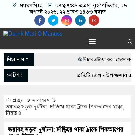
ময়মনসিংহ
০৪:৫৭:৪৬ এএম
, বৃহস্পতিবার, ০৬
অগাস্ট ২০২৬, ২২ শ্রাবণ ১৪৩৩ বঙ্গাব্দ
শিরোনাম ::
বিচার প্রক্রিয়া শুরু: হাছান-নওফে
আজ
নোটিশ :
প্রতিটি জেলা- উপজেলায় একজ
গোপন আস্তানায় অভিযান: বারিধ
আবশ্যক। যোগাযোগঃ- Email
গ্রেপ্তার হন সাবেক মন্ত্রী দীপু মনি
প্রচ্ছদ
সারাদেশ
matiomanuss@gmail.com.
ভয়াবহ সড়ক দুর্ঘটনা: দাঁড়িয়ে থাকা ট্রাকে পিকআপের ধাক্কা,
বাংলাদেশ বর্তমানে একটি ‘ব্যর্থ
নিহত ৪
11684104, 013-03300539
ওয়াজেদ জয়
ভয়াবহ সড়ক দুর্ঘটনা: দাঁড়িয়ে থাকা ট্রাকে পিকআপের