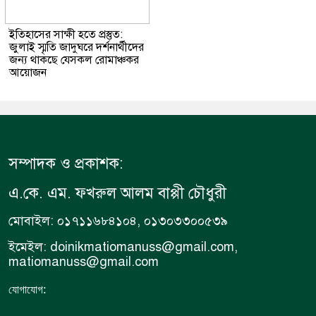
ইতিহাসের সাক্ষী হতে প্রস্তুত:
জুলাই স্মৃতি জাদুঘরে দর্শনার্থীদের
জন্য থাকছে যেসকল রোমাঞ্চকর
আয়োজন
সম্পাদক ও প্রকাশক:
এ.কে. এম. ফখরুল আলম বাপ্পী চৌধুরী
মোবাইল: ০১৭১১৬৮৪১০৪, ০১৩০৩৩০০৫৩৯
ইমেইল: doinikmatiomanuss@gmail.com,
matiomanuss@gmail.com
:
যোগাযোগ