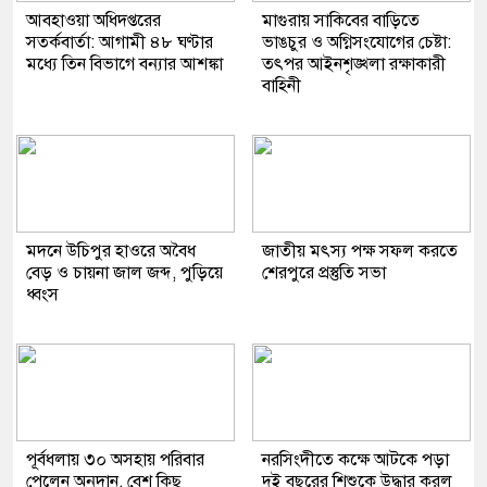
আবহাওয়া অধিদপ্তরের
মাগুরায় সাকিবের বাড়িতে
সতর্কবার্তা: আগামী ৪৮ ঘণ্টার
ভাঙচুর ও অগ্নিসংযোগের চেষ্টা:
মধ্যে তিন বিভাগে বন্যার আশঙ্কা
তৎপর আইনশৃঙ্খলা রক্ষাকারী
বাহিনী
মদনে উচিপুর হাওরে অবৈধ
জাতীয় মৎস্য পক্ষ সফল করতে
বেড় ও চায়না জাল জব্দ, পুড়িয়ে
শেরপুরে প্রস্তুতি সভা
ধ্বংস
পূর্বধলায় ৩০ অসহায় পরিবার
নরসিংদীতে কক্ষে আটকে পড়া
পেলেন অনুদান, বেশ কিছু
দুই বছরের শিশুকে উদ্ধার করল