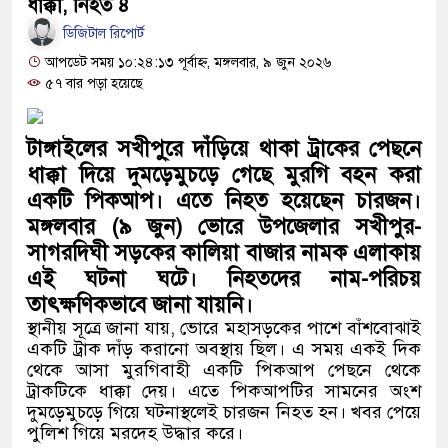
আবহাওয়া অধিদপ্তরের সতর্কবার্ত
ধাক্কা, নিহত ৪
ডিজিটাল রিপোর্ট
বিভাগে বন্যার আশঙ্কা
আপডেট সময় ১০:২৪:১৩ পূর্বাহ্ন, মঙ্গলবার, ৯ জুন ২০২৬
৫৭ বার পড়া হয়েছে
রাজশাহীর সব মায়েরা ফ্যামিলি কার
ঐতিহাসিক সিদ্ধান্ত: ড. মুহাম্মদ 
টাঙ্গাইলের সখীপু্রে দাঁড়িয়ে থাকা ট্রাকের পেছনে
ধাক্কা দিয়ে দুমড়েমুচড়ে গেছে মুরগি বহন করা
অন্তর্বর্তীকালীন সরকার গঠনের রূপর
একটি পিকআপ। এতে নিহত হয়েছেন চারজন।
দেশত্যাগের চেষ্টা ব্যর্থ: দিল্ল
মঙ্গলবার (৯ জুন) ভোরে উপজেলার সখীপুর-
সাগরদিঘী সড়কের কালিয়া বাজার নামক এলাকায়
পরে গ্রেপ্তার পলক
এই ঘটনা ঘটে। নিহতদের নাম-পরিচয়
নৌপথে পলায়নের চেষ্টা: সদরঘা
তাৎক্ষণিকভাবে জানা যায়নি।
স্থানীয় সূত্রে জানা যায়, ভোরে মহাসড়কের পাশে বাঁশবোঝাই
আনিসুল হক ও সালমান এফ রহমান
একটি ট্রাক দাঁড় করানো অবস্থায় ছিল। এ সময় একই দিক
থেকে আসা মুরগিবাহী একটি পিকআপ পেছনে থেকে
মিরপুরে ফ্ল্যাট পাবেন জুলাই 
ট্রাকটিকে ধাক্কা দেয়। এতে পিকআপটির সামনের অংশ
দুমড়েমুচড়ে গিয়ে ঘটনাস্থলেই চারজন নিহত হন। খবর পেয়ে
জানিয়েছেন গণপূর্ত প্রতিমন্ত্রী
পুলিশ গিয়ে মরদেহ উদ্ধার করে।