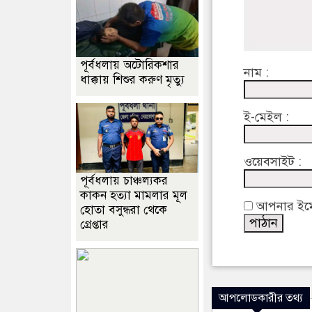
পূর্বধলায় অটোরিকশার
নাম :
ধাক্কায় শিশুর করুণ মৃত্যু
ই-মেইল :
ওয়েবসাইট :
পূর্বধলায় চাঞ্চল্যকর
কাকন হত্যা মামলার মূল
আপনার ইমেইল
হোতা বসুন্ধরা থেকে
গ্রেপ্তার
আপলোডকারীর তথ্য