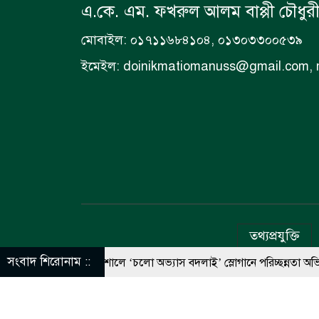
এ.কে. এম. ফখরুল আলম বাপ্পী চৌধুর
মোবাইল: ০১৭১১৬৮৪১০৪, ০১৩০৩৩০০৫৩৯
ইমেইল: doinikmatiomanuss@gmail.com,
তথ্যপ্রযুক্তি
সংবাদ শিরোনাম ::
‎ত্রিশালে ‘চলো অভ্যাস বদলাই’ স্লোগানে পরিচ্ছন্নতা অভিযান অনুষ্ঠিত
আ
© All rig
পাকা সেতুর অভাবে ৫০ হাজার মানুষের ভরসা নড়বড়ে কাঠের সাঁকো