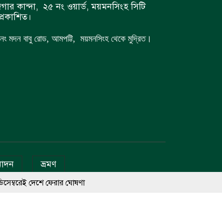
গার কান্দা, ২৫ নং ওয়ার্ড, ময়মনসিংহ সিটি
্রকাশিত।
 ৭ নং মদন বাবু রোড, আমপট্টি, ময়মনসিংহ থেকে মুদ্রিত।
োদন
ভ্রমণ
েরার ঘোষণা
eb Station
োগে হাজারো মানুষ