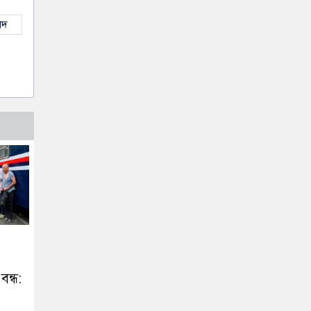
াদ
বন্ধ: