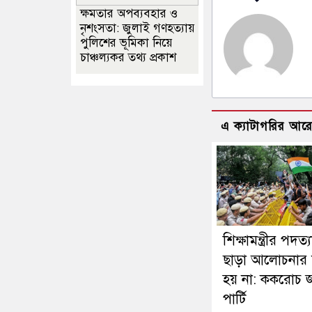
ক্ষমতার অপব্যবহার ও
নৃশংসতা: জুলাই গণহত্যায়
পুলিশের ভূমিকা নিয়ে
চাঞ্চল্যকর তথ্য প্রকাশ
এ ক্যাটাগরির আর
শিক্ষামন্ত্রীর পদত্
ছাড়া আলোচনার 
হয় না: ককরোচ 
পার্টি