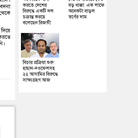
মোদি।
করতে দেশের
বড় ধাক্কা: এক লাফে
বেদনা
বিরুদ্ধে একটি দল
অনেকটা বাড়ল
 থেকে
চক্রান্ত করছে
স্বর্ণের দাম
বলেছেন রিজভী
ব দিয়ে
 করতে
নি।
বিচার প্রক্রিয়া শুরু:
হাছান-নওফেলসহ
২২ আসামির বিরুদ্ধে
সাক্ষ্যগ্রহণ আজ