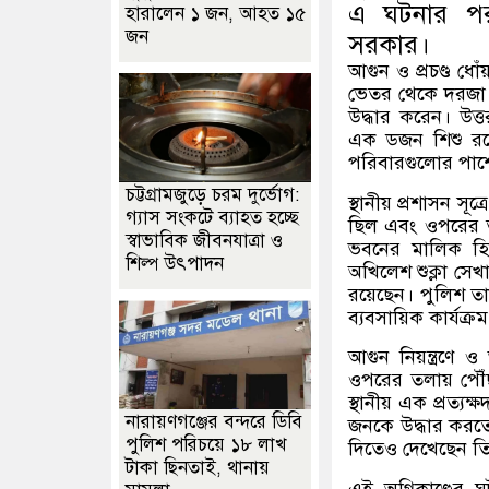
এ ঘটনার পর এ
হারালেন ১ জন, আহত ১৫
জন
সরকার।
আগুন ও প্রচণ্ড ধ
ভেতর থেকে দরজা ব
উদ্ধার করেন। উত্ত
এক ডজন শিশু রয়েছ
পরিবারগুলোর পাশে
চট্টগ্রামজুড়ে চরম দুর্ভোগ:
স্থানীয় প্রশাসন স
গ্যাস সংকটে ব্যাহত হচ্ছে
ছিল এবং ওপরের তলা
স্বাভাবিক জীবনযাত্রা ও
ভবনের মালিক হিসে
শিল্প উৎপাদন
অখিলেশ শুক্লা সে
রয়েছেন। পুলিশ ত
ব্যবসায়িক কার্যক্
আগুন নিয়ন্ত্রণে
ওপরের তলায় পৌঁছা
স্থানীয় এক প্রত্য
নারায়ণগঞ্জের বন্দরে ডিবি
জনকে উদ্ধার করত
পুলিশ পরিচয়ে ১৮ লাখ
দিতেও দেখেছেন ত
টাকা ছিনতাই, থানায়