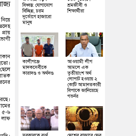
াজ্য
বিধ্বস্ত: যোগাযোগ
শ্রমজীবী ও
বিচ্ছিন্ন, চরম
শিক্ষার্থীরা
দুর্ভোগে হাজারো
 নিয়ে
মানুষ
ৃতদেহ
প্রায়
তভোগী
দোকান
কালীগঞ্জে
আওয়ামী লীগ
 হতো।
মাদকসেবীকে
আমলে এক
 ছেলে
কারাদণ্ড ও অর্থদণ্ড
তৃতীয়াংশ অর্থ
পলাতক
লোপাট হওয়ায় ২
ধরনের
কোটি আমানতকারী
বিপাকে জানিয়েছে
গভর্নর
রেছে।
নামের
ং ৫-৬
ে লাফ
সরকারকে ব্যর্থ
দেশের বাজারে ফের