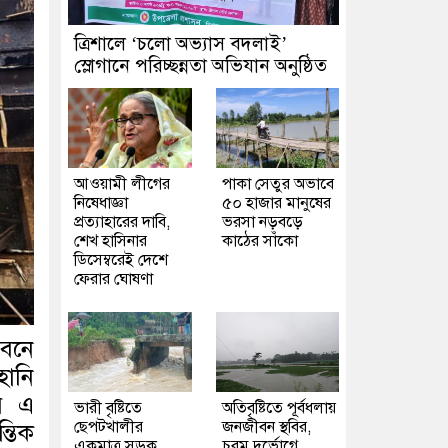
‎ত্রিশালে ‘চলো অভ্যাস বদলাই’
স্লোগানে পরিচ্ছন্নতা অভিযান অনুষ্ঠিত
আওয়ামী লীগের
পাকা সেতুর অভাবে
নিষেধাজ্ঞা
৫০ হাজার মানুষের
প্রত্যাহারের দাবি,
ভরসা নড়বড়ে
শেখ হাসিনার
কাঠের সাঁকো
ডিসেম্বরেই দেশে
ফেরার ঘোষণা
ভবনে
হানি
য় এ
ভারী বৃষ্টিতে
অতিবৃষ্টিতে পূর্বধলায়
ছেপটখালীর
জনজীবন স্থবির,
্তিক
একমাত্র সড়ক
চরম দুর্ভোগে