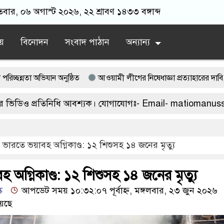
তিবার, ০৬ অগাস্ট ২০২৬, ২২ শ্রাবণ ১৪৩৩ বঙ্গাব্দ
য়
বিনোদন
সংবাদ পাঠান
অন্যান্য
ান অনুষ্ঠিত
আওয়ামী লীগের নিষেধাজ্ঞা প্রত্যাহারের দাবি, শেখ হাসিনার 
াঠের সাঁকো
ভারী বৃষ্টিতে ছেপটখালীর একমাত্র সড়ক বিধ্বস্ত: যোগাযোগ বিচ
রতিনিধি আবশ্যক। যোগাযোগঃ- Email- matiomanuss@gmail.c
বী ও শিক্ষার্থীরা
কালীগঞ্জে মাদকসেবীকে কারাদণ্ড ও অর্থদণ্ড
 ২ কোটি আমানতকারী বিপাকে জানিয়েছে গভর্নর
সরকারকে ব্যর্থ করতে 
​ভারতে ভয়াবহ অগ্নিকাণ্ড: ১২ শিশুসহ ১৪ জনের মৃত্যু
্বর্ণের দাম
বিচার প্রক্রিয়া শুরু: হাছান-নওফেলসহ ২২ আসামির বিরুদ্ধে সা
 অগ্নিকাণ্ড: ১২ শিশুসহ ১৪ জনের মৃত্যু
ক
আপডেট সময় ১০:৩২:০৭ পূর্বাহ্ন, মঙ্গলবার, ২৩ জুন ২০২৬
েছে