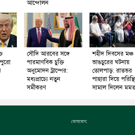
আন্দোলন
রি
সৌদি আরবের সঙ্গে
​শহীদ দিবসের মঞ্চ
পুরো
পারমাণবিক চুক্তি
ভাঙচুরের ঘটনায়
ি
অনুমোদন ট্রাম্পের:
তোলপাড়: রাতভর
মধ্যপ্রাচ্যে নতুন
পাহারা দিয়ে পরিস্থ
সমীকরণ
সামাল দিলেন মমত
:
যোগাযোগ