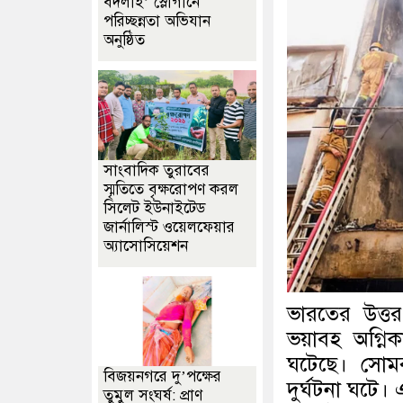
বদলাই’ স্লোগানে
পরিচ্ছন্নতা অভিযান
অনুষ্ঠিত
সাংবাদিক তুরাবের
স্মৃতিতে বৃক্ষরোপণ করল
সিলেট ইউনাইটেড
জার্নালিস্ট ওয়েলফেয়ার
অ্যাসোসিয়েশন
ভারতের উত্তর
ভয়াবহ অগ্নিক
ঘটেছে। সোম
বিজয়নগরে দু’পক্ষের
দুর্ঘটনা ঘটে।
তুমুল সংঘর্ষ: প্রাণ