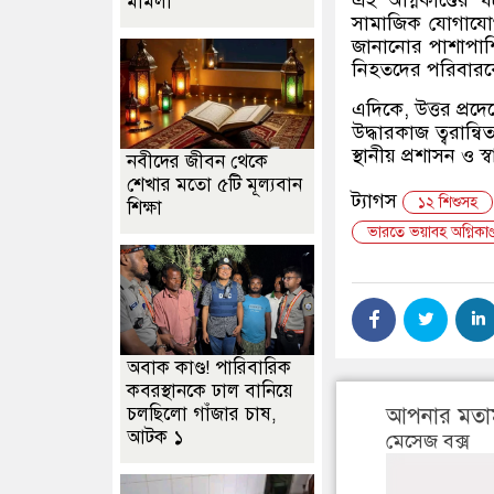
এই অগ্নিকাণ্ডের 
মামলা
সামাজিক যোগাযোগম
জানানোর পাশাপাশি 
নিহতদের পরিবারক
এদিকে, উত্তর প্রদেশ
উদ্ধারকাজ ত্বরান্
স্থানীয় প্রশাসন ও স্
নবীদের জীবন থেকে
শেখার মতো ৫টি মূল্যবান
ট্যাগস
১২ শিশুসহ
শিক্ষা
​ভারতে ভয়াবহ অগ্নিকাণ
অবাক কাণ্ড! পারিবারিক
কবরস্থানকে ঢাল বানিয়ে
চলছিলো গাঁজার চাষ,
আপনার মতা
আটক ১
মেসেজ বক্স