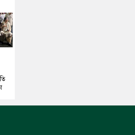
িতি
া