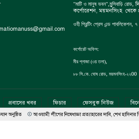
ী
দি
"মাটি ও মানুষ ভবন",
মুন্সিবাড়ি রোড,
কর্পোরেশন, ময়মনসিংহ থেকে প
ওহী প্রিন্টিং প্রেস এন্ড পাবলিকেশন,
 matiomanuss@gmail.com
কর্পোরেট অফিস:
,
মীর প্লাজা (৩য় তলা)
,
00
৮৮
সি.কে. ঘোষ রোড
ময়মনসিংহ-২২
প্রবাসের খবর
ফিচার
ফেসবুক নিউজ
বিন
ওয়ামী লীগের নিষেধাজ্ঞা প্রত্যাহারের দাবি, শেখ হাসিনার ডিসেম্বরেই দেশে ফ
hts reserved © Doinik Mati O Manuss | Theme SEO BY
W
ভারী বৃষ্টিতে ছেপটখালীর একমাত্র সড়ক বিধ্বস্ত: যোগাযোগ বিচ্ছিন্ন, চরম দুর্ভ