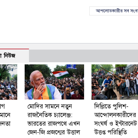
আপলোডকারীর সব সংব
ো নিউজ
যাগ
মোদির সামনে নতুন
দিল্লিতে পুলিশ-
মানে
রাজনৈতিক চ্যালেঞ্জ:
আন্দোলনকারীদের
জনতা
ভারতের রাজপথে এখন
সংঘর্ষ ও ইন্টারনেট 
জেন-জি প্রজন্মের উত্তাল
উত্তপ্ত পরিস্থিতি