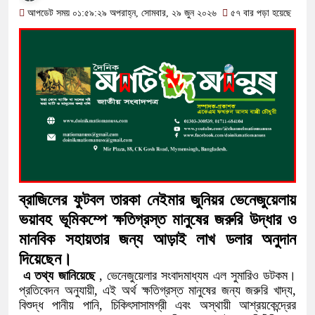
সমতল আদিবাসী নারী সম্মেলনে সহকারী সি
আপডেট সময় ০১:৫৯:২৯ অপরাহ্ন, সোমবার, ২৯ জুন ২০২৬
৫৭ বার পড়া হয়েছে
প্রকাশিত হলো এসএসসি ও সমমানের ফল: এ 
৬২.২৫ শতাংশে
আজ তারকে রহমানরে সঙ্গে ভারতীয় হাইকমশি
১/১১ তে তারেক রহমানকে ‘আয়নাঘরে’ বন্দি 
গণঅভ্যুত্থানের সঙ্গে প্রথম বেইমানি করেন
রাশেদ খাঁন
ব্রাজিলের ফুটবল তারকা নেইমার জুনিয়র ভেনেজুয়েলায়
সরকারের কাজে কোনো গাফিলতি হলে কঠোর ব্যব
ভয়াবহ ভূমিকম্পে ক্ষতিগ্রস্ত মানুষের জরুরি উদ্ধার ও
মানবিক সহায়তার জন্য আড়াই লাখ ডলার অনুদান
রিজভী
দিয়েছেন।
মিয়ানমার সীমান্ত থেকে ৪০ হাজার ইয়াবাস
এ তথ্য জানিয়েছে
, ভেনেজুয়েলার সংবাদমাধ্যম এল সুমারিও ডটকম।
প্রতিবেদন অনুযায়ী, এই অর্থ ক্ষতিগ্রস্ত মানুষের জন্য জরুরি খাদ্য,
বিশুদ্ধ পানীয় পানি, চিকিৎসাসামগ্রী এবং অস্থায়ী আশ্রয়কেন্দ্রের