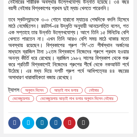
নেইমারের শারীরিক অবস্থার উল্লেখযোগ্য উন্নতি হয়েছে। ৩৪ বছর
বয়সী নেইমার বিশ্বকাপের প্রথম দুই ম্যাচ খেলতে পারেননি।
তবে স্কটল্যান্ডকে ৩-০ গোলে হারানো ম্যাচের শেষদিকে বদলি হিসেবে
মাঠে নেমেছিলেন। রয়টার্স-এর উদ্ধৃতি অনুযায়ী আনচেলত্তি বলেন, গত
এক সপ্তাহে তার উন্নতি উল্লেখযোগ্য। আগে তিনি ১৫ মিনিটের বেশি
খেলতে পারতেন না। এখন তিনি আরও বেশি সময় মাঠে থাকার মতো
অবস্থায় রয়েছেন। বিশ্বকাপের গ্রুপ ‘সি’-তে শীর্ষস্থান অর্জনের
মাধ্যমে ব্রাজিল টানা ১২তম বিশ্বকাপে নিজেদের গ্রুপে প্রথম হওয়ার
অনন্য কীর্তি ধরে রেখেছে। ব্রাজিল ১৯৮২ সালের বিশ্বকাপ থেকে শুরু
করে প্রতিটি বিশ্বকাপেই নিজেদের গ্রুপের শীর্ষে থেকে নকআউট পর্বে
উঠেছে। এর মধ্য দিয়ে দলটি গ্রুপ পর্বে আধিপত্যের ৪৪ বছরের
অসাধারণ ধারাবাহিকতা বজায় রেখেছে।
ট্যাগস
অনুদান দিলেন
আড়াই লাখ ডলার
নেইমার
ভেনেজুয়েলায়
ভেনেজুয়েলায় আড়াই লাখ ডলার অনুদান দিলেন নেইমার