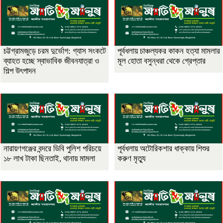
চট্টগ্রামজুড়ে চরম দুর্ভোগ: গ্যাস সংকটে
পূর্বধলায় চাঞ্চল্যকর কাকন হত্যা মামলার
ব্যাহত হচ্ছে স্বাভাবিক জীবনযাত্রা ও
মূল হোতা বসুন্ধরা থেকে গ্রেপ্তার
শিল্প উৎপাদন
নারায়ণগঞ্জের বন্দরে ডিবি পুলিশ পরিচয়ে
পূর্বধলায় অটোরিকশার ধাক্কায় শিশুর
১৮ লাখ টাকা ছিনতাই, থানায় মামলা
করুণ মৃত্যু