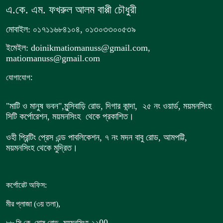
এ.কে. এম. ফখরুল আলম বাপ্পী চৌধুরী
মোবাইল: ০১৭১১৬৮৪১০৪, ০১৩০৩৩০০৫৩৯
ইমেইল: doinikmatiomanuss@gmail.com,
matiomanuss@gmail.com
:
যোগাযোগ
"মাটি ও মানুষ ভবন",
মুন্সিবাড়ি রোড,
দিগার কান্দা, ২৫ নং ওয়ার্ড, ময়মনসিংহ
সিটি কর্পোরেশন, ময়মনসিংহ থেকে প্রকাশিত।
ওহী প্রিন্টিং প্রেস এন্ড পাবলিকেশন, ৭ নং মদন বাবু রোড, আমপট্টি,
ময়মনসিংহ থেকে মুদ্রিত।
কর্পোরেট অফিস:
,
মীর প্লাজা (৩য় তলা)
,
00
৮৮
সি.কে. ঘোষ রোড
ময়মনসিংহ-২২