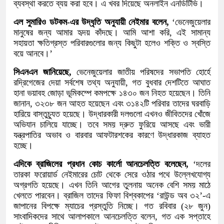
ব্যবস্থা করতে ব্যয় করা হবে। এ খবর দিয়েছে অনলাইন এনডিটিভি।
এল সুমারিও ডটকম-এর উদ্ধৃতি অনুযায়ী নেইমার বলেন,
‘ভেনেজুয়েলার
মানুষের জন্য আমার হৃদয় কাঁদছে। আমি আশা করি, এই সামান্য
সহায়তা ক্ষতিগ্রস্ত পরিবারগুলোর জন্য কিছুটা হলেও শক্তি ও স্বস্তি
বয়ে আনবে।’
সিএনএন জানিয়েছে,
ভেনেজুয়েলার জাতীয় পরিষদের সভাপতি হোর্হে
রদ্রিগেজের দেয়া সর্বশেষ তথ্য অনুযায়ী, গত বুধবার দেশটিতে আঘাত
হানা ভয়াবহ জোড়া ভূমিকম্পে কমপক্ষে ১৪৩০ জন নিহত হয়েছেন। তিনি
জানান, ৩২৩৮ জন আহত হয়েছেন এবং ৩১৪২টি পরিবার তাদের ঘরবাড়ি
হারিয়ে বাস্তুচ্যুত হয়েছে। উদ্ধারকারী দলগুলো এখনও জীবিতদের খোঁজে
অভিযান চালিয়ে যাচ্ছে। তবে সময় দ্রুত ফুরিয়ে আসছে এবং ভারী
যন্ত্রপাতির অভাব ও বারবার আফটারশকের কারণে উদ্ধারকাজ ব্যাহত
হচ্ছে।
এদিকে ব্রাজিলের প্রধান কোচ কার্লো আনচেলত্তি বলেছেন,
‘দলের
তারকা ফরোয়ার্ড নেইমারের চোট থেকে সেরে ওঠার পথে উল্লেখযোগ্য
অগ্রগতি হয়েছে। এখন তিনি আগের তুলনায় অনেক বেশি সময় মাঠে
খেলতে পারবেন। ব্রাজিল তাদের ফিফা বিশ্বকাপের ‘রাউন্ড অব ৩২’-এ
জাপানের বিপক্ষে ম্যাচের প্রস্তুতি নিচ্ছে। গত রবিবার (২৮ জুন)
সাংবাদিকদের সাথে আলাপকালে আনচেলত্তি বলেন, গত এক সপ্তাহে