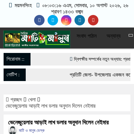
ময়মনসিংহ
০৮:০৩:১৭ এএম
, সোমবার, ১০ অগাস্ট ২০২৬, ২৬
শ্রাবণ ১৪৩৩ বঙ্গাব্দ
প্রচ্ছদ
জাতীয়
বিনোদন
সংবাদ পাঠান
অন্যান্য
শিরোনাম ::
দ্বিপক্ষীয় সম্পর্কের নতুন অধ্যায়: প্রধানমন্
ভারতীয় হাইকমিশনার
নোটিশ :
প্রতিটি জেলা- উপজেলায় একজন করে ভি
যশোর বোর্ডে এসএসসিতে পাসের হার ৬৬.২
যোগাযোগঃ- Email- matiomanuss
জন
প্রচ্ছদ
খেলা
017-11684104, 013-03300539.
ভেনেজুয়েলায় আড়াই লাখ ডলার অনুদান দিলেন নেইমার
শিক্ষায় উদ্বেগজনক চিত্র: পরীক্ষার্থী কমল
ভেনেজুয়েলায় আড়াই লাখ ডলার অনুদান দিলেন নেইমার
হাজার
মাটি ও মানুষ ডেস্ক