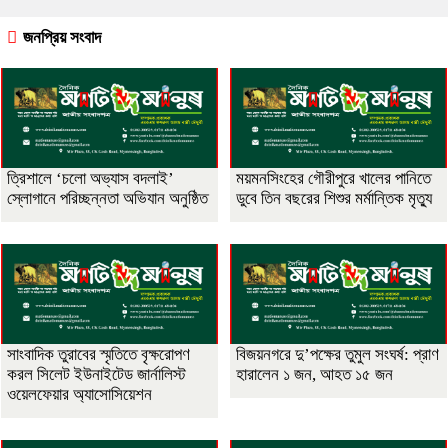
জনপ্রিয় সংবাদ
‎ত্রিশালে ‘চলো অভ্যাস বদলাই’
ময়মনসিংহের গৌরীপুরে খালের পানিতে
স্লোগানে পরিচ্ছন্নতা অভিযান অনুষ্ঠিত
ডুবে তিন বছরের শিশুর মর্মান্তিক মৃত্যু
সাংবাদিক তুরাবের স্মৃতিতে বৃক্ষরোপণ
বিজয়নগরে দু’পক্ষের তুমুল সংঘর্ষ: প্রাণ
করল সিলেট ইউনাইটেড জার্নালিস্ট
হারালেন ১ জন, আহত ১৫ জন
ওয়েলফেয়ার অ্যাসোসিয়েশন