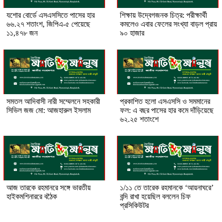
যশোর বোর্ডে এসএসসিতে পাসের হার
শিক্ষায় উদ্বেগজনক চিত্র: পরীক্ষার্থী
৬৬.২৭ শতাংশ, জিপিএ-৫ পেয়েছে
কমলেও এবার ফেলের সংখ্যা বাড়ল প্রায়
১১,৪৭৮ জন
৯০ হাজার
সমতল আদিবাসী নারী সম্মেলনে সহকারী
প্রকাশিত হলো এসএসসি ও সমমানের
সিভিল জজ মো: আজহারুল ইসলাম
ফল: এ বছর পাসের হার কমে দাঁড়িয়েছে
৬২.২৫ শতাংশে
আজ তারকে রহমানরে সঙ্গে ভারতীয়
১/১১ তে তারেক রহমানকে ‘আয়নাঘরে’
হাইকমশিনাররে বঠৈক
বন্দি রাখা হয়েছিল বললেন চিফ
প্রসিকিউটর