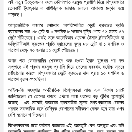
এই নতুন উত্তেজনার ফলে কৌশলগত হরমুজ প্রণালি দিয়ে বিশ্ববাজারে
তেলবাহী ট্যাঙ্কার বা বাণিজ্যিক জাহাজ চলাচল আবারও মন্থর হয়ে
পড়েছে।
আন্তর্জাতিক বাজারে সোমবার অপরিশোধিত ব্রেন্ট ক্রুডের প্রতি
ব্যারেলের দাম ৫৮ সেন্ট বা ০ দশমিক ৮ শতাংশ বৃদ্ধি পেয়ে ৭২ ডলার ৫৭
সেন্টে দাঁড়িয়েছে। একই সঙ্গে আমেরিকার ওয়েস্ট টেক্সাস ইন্টারমিডিয়েট বা
ডব্লিউটিআই ক্রুডের প্রতি ব্যারেলের মূল্য ৮৮ সেন্ট বা ১ দশমিক ৩
শতাংশ বেড়ে ৭০ ডলার ১১ সেন্টে পৌঁছেছে।
অথচ গত ফেব্রুয়ারির শেষভাগে শুরু হওয়া ইরান যুদ্ধের পর গত
সপ্তাহে এই প্রথম হরমুজ প্রণালি দিয়ে তেলের সরবরাহ সর্বোচ্চ স্তরে
পৌঁছানোর কারণে বিশ্ববাজারে ব্রেন্ট ক্রুডের দাম প্রায় ১০ দশমিক ৬
শতাংশ হ্রাস পেয়েছিল।
আইএনজি সংস্থার অর্থনৈতিক বিশ্লেষকরা আজ এক বিশেষ নোটে
জানিয়েছেন যে তেলের বাজার এখনো নানা ধরনের বড় ঝুঁকির মুখোমুখি
রয়েছে। এর মাঝেই বাজারের ব্যবসায়ীরা মূলত মধ্যপ্রাচ্যের তেলের
প্রবাহ স্বাভাবিক হলে বৈশ্বিক জোগানের সমীকরণ কেমন হবে তার ওপর
বেশি মনোযোগ দিচ্ছেন।
বিশ্লেষকদের মতে বর্তমান বাজারের এই আত্মতুষ্টি বেশ অদ্ভুত এবং যদি
জ্বালানি সরবরাহ প্রক্রিয়া ধীর গতির প্রমাণিত হয়, তবে তেলের দাম