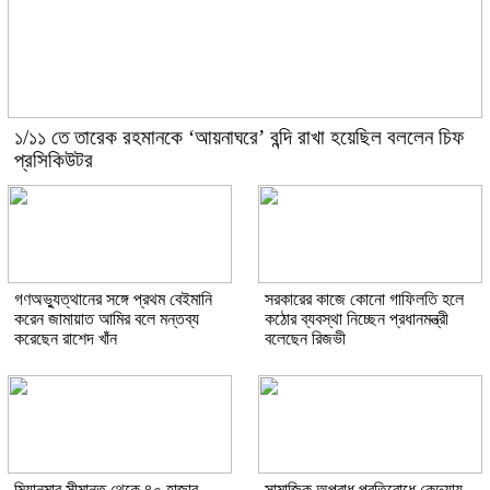
১/১১ তে তারেক রহমানকে ‘আয়নাঘরে’ বন্দি রাখা হয়েছিল বললেন চিফ
প্রসিকিউটর
গণঅভ্যুত্থানের সঙ্গে প্রথম বেইমানি
সরকারের কাজে কোনো গাফিলতি হলে
করেন জামায়াত আমির বলে মন্তব্য
কঠোর ব্যবস্থা নিচ্ছেন প্রধানমন্ত্রী
করেছেন রাশেদ খাঁন
বলেছেন রিজভী
মিয়ানমার সীমান্ত থেকে ৪০ হাজার
সামাজিক অপরাধ প্রতিরোধে কেন্দুয়ায়