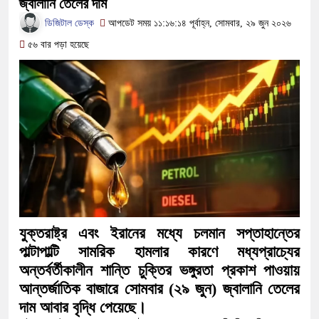
জ্বালানি তেলের দাম
সামাজিক অপরাধ প্রতিরোধে কেন্দুয়ায় আলোচনা সভা: সবাইকে নিয়
ডিজিটাল ডেস্ক
আপডেট সময় ১১:১৬:১৪ পূর্বাহ্ন, সোমবার, ২৯ জুন ২০২৬
গড়ার আহ্বান
৫৬ বার পড়া হয়েছে
নেত্রকোনায় অগ্নিকাণ্ডে ক্ষতিগ্রস্ত এলাকা পরিদর্শনে জেলা প্র
একটি চিঠিই বদলে দিল ৫ম শ্রেণির শিক্ষার্থী অনুশ্রী রায়ের জীবনের
শাস্তির বদলে সাভারের ওসি পদে মেহেরপুরের সাবেক কর্মকর্তা, ক্ষ
পড়েছে মেহেরপুরবাসী
দিনাজপুর পলিটেকনিক ইনস্টিটিউটের হীরক জয়ন্তী: পুনর্মিলনী নিবন্
আনুষ্ঠানিক উদ্বোধন
যুক্তরাষ্ট্র এবং ইরানের মধ্যে চলমান সপ্তাহান্তের
পূর্বধলায় কেন্দ্রীয় মন্দিরের ৭১ সদস্যের পূর্ণাঙ্গ কমিটি ঘোষণা: পরিচিত
পাল্টাপাল্টি সামরিক হামলার কারণে মধ্যপ্রাচ্যের
অন্তর্বর্তীকালীন শান্তি চুক্তির ভঙ্গুরতা প্রকাশ পাওয়ায়
হস্তান্তর
আন্তর্জাতিক বাজারে সোমবার (২৯ জুন) জ্বালানি তেলের
দাম আবার বৃদ্ধি পেয়েছে।