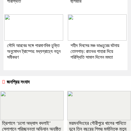
পরিস্থিতি
হুঁশিয়ারি
সৌদি আরবের সঙ্গে পারমাণবিক চুক্তি
​শহীদ দিবসের মঞ্চ ভাঙচুরের ঘটনায়
অনুমোদন ট্রাম্পের: মধ্যপ্রাচ্যে নতুন
তোলপাড়: রাতভর পাহারা দিয়ে
সমীকরণ
পরিস্থিতি সামাল দিলেন মমতা
জনপ্রিয় সংবাদ
‎ত্রিশালে ‘চলো অভ্যাস বদলাই’
ময়মনসিংহের গৌরীপুরে খালের পানিতে
স্লোগানে পরিচ্ছন্নতা অভিযান অনুষ্ঠিত
ডুবে তিন বছরের শিশুর মর্মান্তিক মৃত্যু