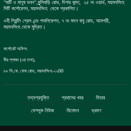
"মাটি ও মানুষ ভবন",
মুন্সিবাড়ি রোড,
দিগার কান্দা, ২৫ নং ওয়ার্ড, ময়মনসিংহ
সিটি কর্পোরেশন, ময়মনসিংহ থেকে প্রকাশিত।
ওহী প্রিন্টিং প্রেস এন্ড পাবলিকেশন, ৭ নং মদন বাবু রোড, আমপট্টি,
ময়মনসিংহ থেকে মুদ্রিত।
কর্পোরেট অফিস:
,
মীর প্লাজা (৩য় তলা)
,
00
৮৮
সি.কে. ঘোষ রোড
ময়মনসিংহ-২২
তথ্যপ্রযুক্তি
প্রবাসের খবর
ফিচার
ফেসবুক নিউজ
বিনোদন
ভ্রমণ