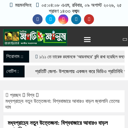
ময়মনসিংহ
০৫:০৪:০৮ এএম
, রবিবার, ০৯ অগাস্ট ২০২৬, ২৫
শ্রাবণ ১৪৩৩ বঙ্গাব্দ
শিরোনাম ::
১/১১ তে তারেক রহমানকে ‘আয়নাঘরে’ বন্দি রাখা হয়েছিল বললেন চ
গণঅভ্যুত্থানের সঙ্গে প্রথম বেইমানি করেন জামায়াত আমির বলে ম
নোটিশ :
প্রতিটি জেলা- উপজেলায় একজন করে ভিডিও প্রতিনিধি আব
রাশেদ খাঁন
যোগাযোগঃ- Email- matiomanuss@gmail.com. M
সরকারের কাজে কোনো গাফিলতি হলে কঠোর ব্যবস্থা নিচ্ছেন প্রধানম
প্রচ্ছদ
বিশ্ব
017-11684104, 013-03300539.
মধ্যপ্রাচ্যে নতুন উত্তেজনা: বিশ্ববাজারে আবারও বাড়ল জ্বালানি তেলের
রিজভী
দাম
মিয়ানমার সীমান্ত থেকে ৪০ হাজার ইয়াবাসহ যুবক আটক
মধ্যপ্রাচ্যে নতুন উত্তেজনা: বিশ্ববাজারে আবারও বাড়ল