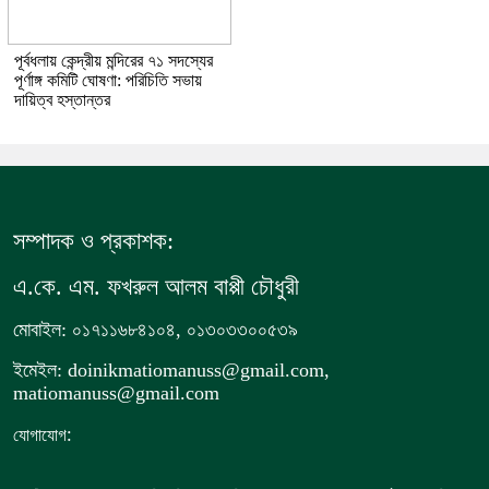
পূর্বধলায় কেন্দ্রীয় মন্দিরের ৭১ সদস্যের
পূর্ণাঙ্গ কমিটি ঘোষণা: পরিচিতি সভায়
দায়িত্ব হস্তান্তর
সম্পাদক ও প্রকাশক:
এ.কে. এম. ফখরুল আলম বাপ্পী চৌধুরী
মোবাইল: ০১৭১১৬৮৪১০৪, ০১৩০৩৩০০৫৩৯
ইমেইল: doinikmatiomanuss@gmail.com,
matiomanuss@gmail.com
:
যোগাযোগ