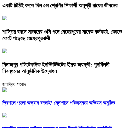
একটি চিঠিই বদলে দিল ৫ম শ্রেণির শিক্ষার্থী অনুশ্রী রায়ের জীবনের
শাস্তির বদলে সাভারের ওসি পদে মেহেরপুরের সাবেক কর্মকর্তা, ক্ষোভে
ফেটে পড়েছে মেহেরপুরবাসী
দিনাজপুর পলিটেকনিক ইনস্টিটিউটের হীরক জয়ন্তী: পুনর্মিলনী
নিবন্ধনের আনুষ্ঠানিক উদ্বোধন
জনপ্রিয় সংবাদ
‎ত্রিশালে ‘চলো অভ্যাস বদলাই’ স্লোগানে পরিচ্ছন্নতা অভিযান অনুষ্ঠিত