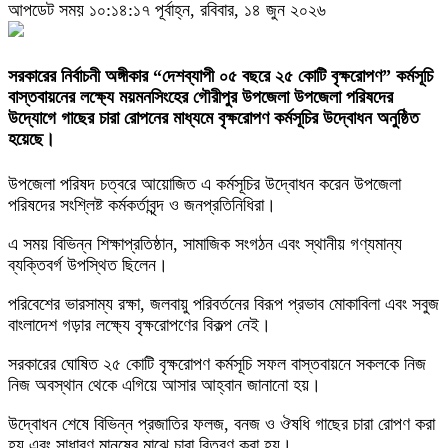
আপডেট সময় ১০:১৪:১৭ পূর্বাহ্ন, রবিবার, ১৪ জুন ২০২৬
সরকারের নির্বাচনী অঙ্গীকার “দেশব্যাপী ০৫ বছরে ২৫ কোটি বৃক্ষরোপণ” কর্মসূচি
বাস্তবায়নের লক্ষ্যে ময়মনসিংহের গৌরীপুর উপজেলা উপজেলা পরিষদের
উদ্যোগে গাছের চারা রোপনের মাধ্যমে বৃক্ষরোপণ কর্মসূচির উদ্বোধন অনুষ্ঠিত
হয়েছে।
উপজেলা পরিষদ চত্বরে আয়োজিত এ কর্মসূচির উদ্বোধন করেন উপজেলা
পরিষদের সংশ্লিষ্ট কর্মকর্তাবৃন্দ ও জনপ্রতিনিধিরা।
এ সময় বিভিন্ন শিক্ষাপ্রতিষ্ঠান, সামাজিক সংগঠন এবং স্থানীয় গণ্যমান্য
ব্যক্তিবর্গ উপস্থিত ছিলেন।
পরিবেশের ভারসাম্য রক্ষা, জলবায়ু পরিবর্তনের বিরূপ প্রভাব মোকাবিলা এবং সবুজ
বাংলাদেশ গড়ার লক্ষ্যে বৃক্ষরোপণের বিকল্প নেই।
সরকারের ঘোষিত ২৫ কোটি বৃক্ষরোপণ কর্মসূচি সফল বাস্তবায়নে সকলকে নিজ
নিজ অবস্থান থেকে এগিয়ে আসার আহ্বান জানানো হয়।
উদ্বোধন শেষে বিভিন্ন প্রজাতির ফলজ, বনজ ও ঔষধি গাছের চারা রোপণ করা
হয় এবং সাধারণ মানুষের মাঝে চারা বিতরণ করা হয়।