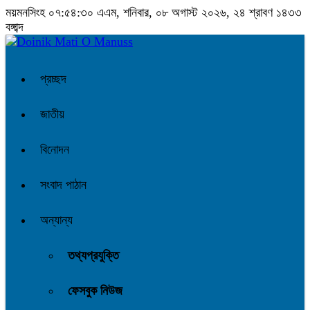
ময়মনসিংহ
০৭:৫৪:৩১ এএম
, শনিবার, ০৮ অগাস্ট ২০২৬, ২৪ শ্রাবণ ১৪৩৩
বঙ্গাব্দ
প্রচ্ছদ
জাতীয়
বিনোদন
সংবাদ পাঠান
অন্যান্য
তথ্যপ্রযুক্তি
ফেসবুক নিউজ