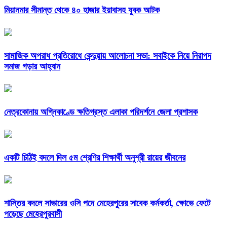
মিয়ানমার সীমান্ত থেকে ৪০ হাজার ইয়াবাসহ যুবক আটক
সামাজিক অপরাধ প্রতিরোধে কেন্দুয়ায় আলোচনা সভা: সবাইকে নিয়ে নিরাপদ
সমাজ গড়ার আহ্বান
নেত্রকোনায় অগ্নিকাণ্ডে ক্ষতিগ্রস্ত এলাকা পরিদর্শনে জেলা প্রশাসক
একটি চিঠিই বদলে দিল ৫ম শ্রেণির শিক্ষার্থী অনুশ্রী রায়ের জীবনের
শাস্তির বদলে সাভারের ওসি পদে মেহেরপুরের সাবেক কর্মকর্তা, ক্ষোভে ফেটে
পড়েছে মেহেরপুরবাসী