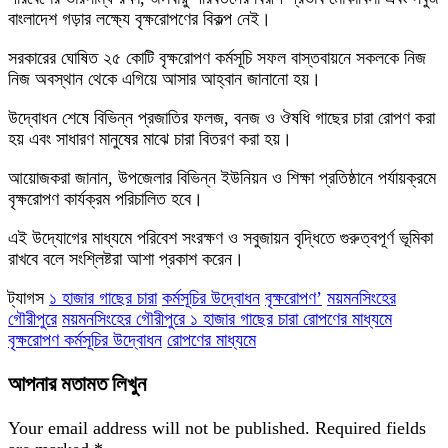
বাংলাদেশ গড়ার লক্ষ্যে বৃক্ষরোপণের বিকল্প নেই।
সরকারের ঘোষিত ২৫ কোটি বৃক্ষরোপণ কর্মসূচি সফল বাস্তবায়নে সকলকে নিজ
নিজ অবস্থান থেকে এগিয়ে আসার আহ্বান জানানো হয়।
উদ্বোধন শেষে বিভিন্ন প্রজাতির ফলজ, বনজ ও ঔষধি গাছের চারা রোপণ করা
হয় এবং সাধারণ মানুষের মাঝে চারা বিতরণ করা হয়।
আয়োজকরা জানান, উপজেলার বিভিন্ন ইউনিয়ন ও শিক্ষা প্রতিষ্ঠানে পর্যায়ক্রমে
বৃক্ষরোপণ কার্যক্রম পরিচালিত হবে।
এই উদ্যোগের মাধ্যমে পরিবেশ সংরক্ষণ ও সবুজায়ন বৃদ্ধিতে গুরুত্বপূর্ণ ভূমিকা
রাখবে বলে সংশ্লিষ্টরা আশা প্রকাশ করেন।
ট্যাগস
১ হাজার গাছের চারা
কর্মসূচির উদ্বোধন
বৃক্ষরোপণ’
ময়মনসিংহের
গৌরীপুরে
ময়মনসিংহের গৌরীপুরে ১ হাজার গাছের চারা রোপণের মাধ্যমে
বৃক্ষরোপণ কর্মসূচির উদ্বোধন
রোপণের মাধ্যমে
আপনার মতামত লিখুন
Your email address will not be published.
Required fields