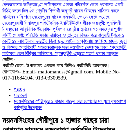
নেত্রকোনায় অগ্নিকাণ্ডে ক্ষতিগ্রস্ত এলাকা পরিদর্শনে জেলা প্রশাসক
একটি
চিঠিই বদলে দিল ৫ম শ্রেণির শিক্ষার্থী অনুশ্রী রায়ের জীবনের
শাস্তির বদলে
সাভারের ওসি পদে মেহেরপুরের সাবেক কর্মকর্তা, ক্ষোভে ফেটে পড়েছে
মেহেরপুরবাসী
দিনাজপুর পলিটেকনিক ইনস্টিটিউটের হীরক জয়ন্তী: পুনর্মিলনী
নিবন্ধনের আনুষ্ঠানিক উদ্বোধন
পূর্বধলায় কেন্দ্রীয় মন্দিরের ৭১ সদস্যের পূর্ণাঙ্গ
কমিটি ঘোষণা: পরিচিতি সভায় দায়িত্ব হস্তান্তর
বিজয়নগরে বালুবাহী ট্রাকে ১
কোটি ১৪ লাখ টাকার ভারতীয় জিরা জব্দ, আটক ১
পূর্বধলায় মসজিদে মাদক, জুয়া
ও কিশোর গ্যাংবিরোধী সচেতনতামূলক সভা
নওগাঁসহ দেশজুড়ে নকল ‘প্যারাসুট’
নারিকেল তেল বিক্রির অভিযোগ: স্বাস্থ্যঝুঁকি এড়াতে সতর্ক থাকার আহ্বান
নোটিশ :
প্রতিটি জেলা- উপজেলায় একজন করে ভিডিও প্রতিনিধি আবশ্যক।
যোগাযোগঃ- Email- matiomanuss@gmail.com. Mobile No-
017-11684104, 013-03300539.
প্রচ্ছদ
সারাদেশ
ময়মনসিংহের গৌরীপুরে ১ হাজার গাছের চারা রোপণের মাধ্যমে বৃক্ষরোপণ
কর্মসূচির উদ্বোধন
ময়মনসিংহের গৌরীপুরে ১ হাজার গাছের চারা
রোপণের মাধ্যমে বৃক্ষরোপণ কর্মসূচির উদ্বোধন