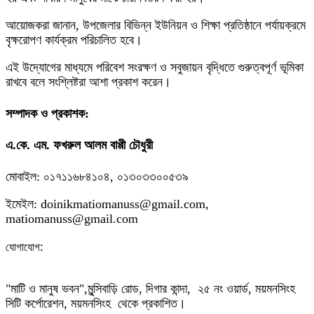
আয়োজকরা জানান, উপজেলার বিভিন্ন ইউনিয়ন ও শিক্ষা প্রতিষ্ঠানে পর্যায়ক্রমে
বৃক্ষরোপণ কার্যক্রম পরিচালিত হবে।
এই উদ্যোগের মাধ্যমে পরিবেশ সংরক্ষণ ও সবুজায়ন বৃদ্ধিতে গুরুত্বপূর্ণ ভূমিকা
রাখবে বলে সংশ্লিষ্টরা আশা প্রকাশ করেন।
সম্পাদক ও প্রকাশক:
এ.কে. এম. ফখরুল আলম বাপ্পী চৌধুরী
মোবাইল: ০১৭১১৬৮৪১০৪, ০১৩০৩৩০০৫৩৯
ইমেইল: doinikmatiomanuss@gmail.com,
matiomanuss@gmail.com
:
যোগাযোগ
"মাটি ও মানুষ ভবন",
মুন্সিবাড়ি রোড,
দিগার কান্দা, ২৫ নং ওয়ার্ড, ময়মনসিংহ
সিটি কর্পোরেশন, ময়মনসিংহ থেকে প্রকাশিত।