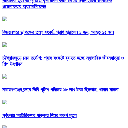
সাংবাদিক তুরাবের স্মৃতিতে বৃক্ষরোপণ করল সিলেট ইউনাইটেড জার্নালিস্ট
ওয়েলফেয়ার অ্যাসোসিয়েশন
বিজয়নগরে দু’পক্ষের তুমুল সংঘর্ষ: প্রাণ হারালেন ১ জন, আহত ১৫ জন
চট্টগ্রামজুড়ে চরম দুর্ভোগ: গ্যাস সংকটে ব্যাহত হচ্ছে স্বাভাবিক জীবনযাত্রা ও
শিল্প উৎপাদন
নারায়ণগঞ্জের বন্দরে ডিবি পুলিশ পরিচয়ে ১৮ লাখ টাকা ছিনতাই, থানায় মামলা
পূর্বধলায় অটোরিকশার ধাক্কায় শিশুর করুণ মৃত্যু