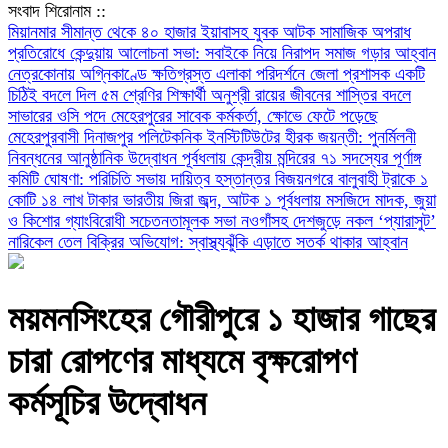
সংবাদ শিরোনাম ::
মিয়ানমার সীমান্ত থেকে ৪০ হাজার ইয়াবাসহ যুবক আটক
সামাজিক অপরাধ
প্রতিরোধে কেন্দুয়ায় আলোচনা সভা: সবাইকে নিয়ে নিরাপদ সমাজ গড়ার আহ্বান
নেত্রকোনায় অগ্নিকাণ্ডে ক্ষতিগ্রস্ত এলাকা পরিদর্শনে জেলা প্রশাসক
একটি
চিঠিই বদলে দিল ৫ম শ্রেণির শিক্ষার্থী অনুশ্রী রায়ের জীবনের
শাস্তির বদলে
সাভারের ওসি পদে মেহেরপুরের সাবেক কর্মকর্তা, ক্ষোভে ফেটে পড়েছে
মেহেরপুরবাসী
দিনাজপুর পলিটেকনিক ইনস্টিটিউটের হীরক জয়ন্তী: পুনর্মিলনী
নিবন্ধনের আনুষ্ঠানিক উদ্বোধন
পূর্বধলায় কেন্দ্রীয় মন্দিরের ৭১ সদস্যের পূর্ণাঙ্গ
কমিটি ঘোষণা: পরিচিতি সভায় দায়িত্ব হস্তান্তর
বিজয়নগরে বালুবাহী ট্রাকে ১
কোটি ১৪ লাখ টাকার ভারতীয় জিরা জব্দ, আটক ১
পূর্বধলায় মসজিদে মাদক, জুয়া
ও কিশোর গ্যাংবিরোধী সচেতনতামূলক সভা
নওগাঁসহ দেশজুড়ে নকল ‘প্যারাসুট’
নারিকেল তেল বিক্রির অভিযোগ: স্বাস্থ্যঝুঁকি এড়াতে সতর্ক থাকার আহ্বান
ময়মনসিংহের গৌরীপুরে ১ হাজার গাছের
চারা রোপণের মাধ্যমে বৃক্ষরোপণ
কর্মসূচির উদ্বোধন