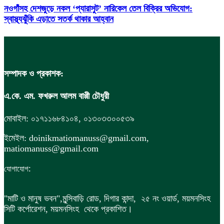
নওগাঁসহ দেশজুড়ে নকল ‘প্যারাসুট’ নারিকেল তেল বিক্রির অভিযোগ:
স্বাস্থ্যঝুঁকি এড়াতে সতর্ক থাকার আহ্বান
সম্পাদক ও প্রকাশক:
এ.কে. এম. ফখরুল আলম বাপ্পী চৌধুরী
মোবাইল: ০১৭১১৬৮৪১০৪, ০১৩০৩৩০০৫৩৯
ইমেইল: doinikmatiomanuss@gmail.com,
matiomanuss@gmail.com
:
যোগাযোগ
"মাটি ও মানুষ ভবন",
মুন্সিবাড়ি রোড,
দিগার কান্দা, ২৫ নং ওয়ার্ড, ময়মনসিংহ
সিটি কর্পোরেশন, ময়মনসিংহ থেকে প্রকাশিত।