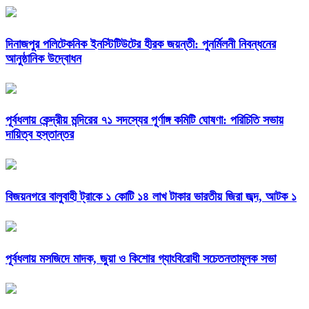
দিনাজপুর পলিটেকনিক ইনস্টিটিউটের হীরক জয়ন্তী: পুনর্মিলনী নিবন্ধনের
আনুষ্ঠানিক উদ্বোধন
পূর্বধলায় কেন্দ্রীয় মন্দিরের ৭১ সদস্যের পূর্ণাঙ্গ কমিটি ঘোষণা: পরিচিতি সভায়
দায়িত্ব হস্তান্তর
বিজয়নগরে বালুবাহী ট্রাকে ১ কোটি ১৪ লাখ টাকার ভারতীয় জিরা জব্দ, আটক ১
পূর্বধলায় মসজিদে মাদক, জুয়া ও কিশোর গ্যাংবিরোধী সচেতনতামূলক সভা