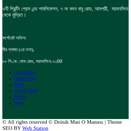
ওহী প্রিন্টিং প্রেস এন্ড পাবলিকেশন, ৭ নং মদন বাবু রোড, আমপট্টি, ময়মনসিংহ
থেকে মুদ্রিত।
কর্পোরেট অফিস:
,
মীর প্লাজা (৩য় তলা)
,
00
৮৮
সি.কে. ঘোষ রোড
ময়মনসিংহ-২২
তথ্যপ্রযুক্তি
প্রবাসের খবর
ফিচার
ফেসবুক নিউজ
বিনোদন
ভ্রমণ
© All rights reserved © Doinik Mati O Manuss | Theme
SEO BY
Web Station