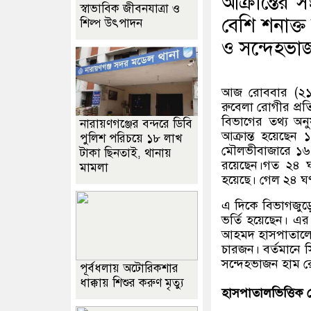
আক্রান্তের
স্বাভাবিক জীবনযাত্রা ও
বেশি শনাক্ত
শিল্প উৎপাদন
ও সন্দেহভা
আজ রোববার (২১ জু
রুবেলা রোগীর প্র
বিভাগের তথ্য অনু
নারায়ণগঞ্জের বন্দরে ডিবি
আক্রান্ত হয়েছে
পুলিশ পরিচয়ে ১৮ লাখ
মৌলভীবাজারে ১৬ র
টাকা ছিনতাই, থানায়
রয়েছেন।
গত ২৪ ঘণ
মামলা
হয়েছে। গেল ২৪ ঘণ
এ দিকে বিভাগজুড়
ভর্তি হয়েছেন। এ
আহমদ হাসপাতালে ২
চারজন। বর্তমানে 
সন্দেহভাজন হাম 
পূর্বধলায় অটোরিকশার
ধাক্কায় শিশুর করুণ মৃত্যু
হাসপাতালভিত্তিক র