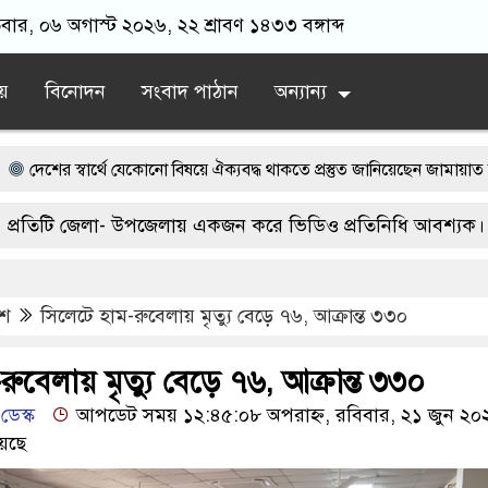
িবার, ০৬ অগাস্ট ২০২৬, ২২ শ্রাবণ ১৪৩৩ বঙ্গাব্দ
য়
বিনোদন
সংবাদ পাঠান
অন্যান্য
র্থে যেকোনো বিষয়ে ঐক্যবদ্ধ থাকতে প্রস্তুত জানিয়েছেন জামায়াত আমির
মদন
 রাজনৈতিক বক্তব্য দেবেন কি না, তা ভারতকেই স্পষ্ট করতে হবে বলেছেন পররাষ্ট্র প
েলা- উপজেলায় একজন করে ভিডিও প্রতিনিধি আবশ্যক। যোগাযো
ই দিনগুলো: জুলাই অভ্যুত্থানের এই সময়েই ঘোষণা করা হয়েছিল তিন দিনের সাধ
.
য পক্ষ সফল করতে শেরপুরে প্রস্তুতি সভা
যেকোনো বিশৃঙ্খলা প্রতিহত করতে
েশ
সিলেটে হাম-রুবেলায় মৃত্যু বেড়ে ৭৬, আক্রান্ত ৩৩০
ারণ পরিষদ ও দ্বিপক্ষীয় বৈঠক: ১০ দিনের সফরে যুক্তরাষ্ট্র যাচ্ছেন প্রধানমন্ত্রী
রুবেলায় মৃত্যু বেড়ে ৭৬, আক্রান্ত ৩৩০
 ৩০ অসহায় পরিবার পেলেন অনুদান, বেশ কিছু উন্নয়নকাজ পরিদর্শন করলেন এমপ
ডেস্ক
আপডেট সময় ১২:৪৫:০৮ অপরাহ্ন, রবিবার, ২১ জুন ২০
েছে