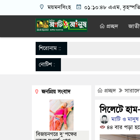
ময়মনসিংহ
০১:১০:৪৯ এএম
, বৃহস্পত
প্রচ্ছদ
জাতী
শিরোনাম ::
দেশের স্বা
শেখ হাসিনা
নোটিশ :
প্রতিটি জ
উত্তাল সে
03300539
জাতীয় মৎস্
প্রচ্ছদ
সারাদ
জনপ্রিয় সংবাদ
জাতিসংঘ সাধ
সিলেটে হাম-
পূর্বধলায়
মাটি ও মানুষ 
৪৪ বার পড়া হয়
বিজয়নগরে দু’পক্ষের