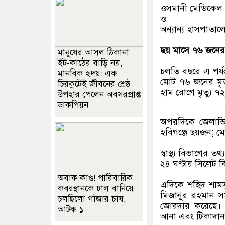
ওসমানী মেডিকেল 
ও
অন্যান্য হাসপাতা
ছয় মাসে ৭৬ জনের 
মানুষের আসল ঠিকানা
ইট-কাঠের বাড়ি নয়,
চলতি বছরে এ পর্যন
মানবিক হৃদয়: এক
মোট ৭৬ জনের মৃত্
চিরকুটেই জীবনের শ্রেষ্ঠ
হাম রোগে মৃত্যু ৭
উপহার পেলেন অবসরপ্রাপ্ত
ডাকপিয়ন
অপরদিকে জেলাভিত্
হবিগঞ্জে ছয়জন; ম
স্বাস্থ্য বিভাগের 
২৪ ঘণ্টায় সিলেট 
অবাক কাণ্ড! পারিবারিক
এদিকে শহিদ শামস
কবরস্থানকে ঢাল বানিয়ে
মিজানুর রহমান সময়
চলছিলো গাঁজার চাষ,
জোরদার করেছে। এ
আটক ১
আনা এবং টিকাদান ক