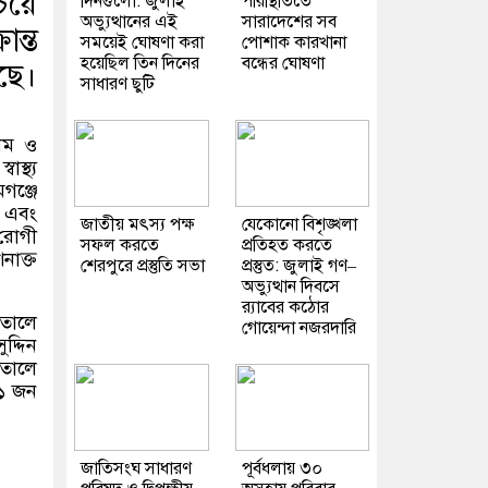
েয়ে
দিনগুলো: জুলাই
পরিস্থিতিতে
অভ্যুত্থানের এই
সারাদেশের সব
ন্ত
সময়েই ঘোষণা করা
পোশাক কারখানা
হয়েছিল তিন দিনের
বন্ধের ঘোষণা
ছে।
সাধারণ ছুটি
হাম ও
বাস্থ্য
গঞ্জে
 এবং
জাতীয় মৎস্য পক্ষ
যেকোনো বিশৃঙ্খলা
 রোগী
সফল করতে
প্রতিহত করতে
াক্ত
শেরপুরে প্রস্তুতি সভা
প্রস্তুত: জুলাই গণ–
অভ্যুত্থান দিবসে
র‌্যাবের কঠোর
াতালে
গোয়েন্দা নজরদারি
দ্দিন
াতালে
৬১ জন
জাতিসংঘ সাধারণ
পূর্বধলায় ৩০