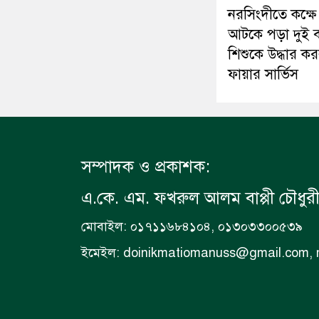
নরসিংদীতে কক্ষে
আটকে পড়া দুই 
শিশুকে উদ্ধার ক
ফায়ার সার্ভিস
সম্পাদক ও প্রকাশক:
এ.কে. এম. ফখরুল আলম বাপ্পী চৌধুর
মোবাইল: ০১৭১১৬৮৪১০৪, ০১৩০৩৩০০৫৩৯
ইমেইল: doinikmatiomanuss@gmail.com,