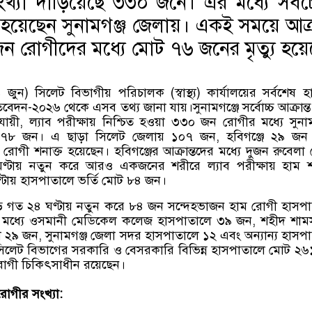
 সংখ্যা দাঁড়িয়েছে ৩৩০ জনে। এর মধ্যে সবচ
 হয়েছেন সুনামগঞ্জ জেলায়। একই সময়ে আক্রা
জন রোগীদের মধ্যে মোট ৭৬ জনের মৃত্যু হয়ে
ন) সিলেট বিভাগীয় পরিচালক (স্বাস্থ্য) কার্যালয়ের সর্বশেষ 
তিবেদন-২০২৬ থেকে এসব তথ্য জানা যায়।
সুনামগঞ্জে সর্বোচ্চ আক্রান্ত স্
যায়ী, ল্যাব পরীক্ষায় নিশ্চিত হওয়া ৩৩০ জন রোগীর মধ্যে সুনাম
ন ১৭৮ জন। এ ছাড়া সিলেট জেলায় ১০৭ জন, হবিগঞ্জে ২৯ জন
োগী শনাক্ত হয়েছেন। হবিগঞ্জের আক্রান্তদের মধ্যে দুজন রুবেলা
্টায় নতুন করে আরও একজনের শরীরে ল্যাব পরীক্ষায় হাম শন
্টায় হাসপাতালে ভর্তি মোট ৮৪ জন।
ে গত ২৪ ঘণ্টায় নতুন করে ৮৪ জন সন্দেহভাজন হাম রোগী হাসপ
র মধ্যে ওসমানী মেডিকেল কলেজ হাসপাতালে ৩৯ জন, শহীদ শামসু
৯ জন, সুনামগঞ্জ জেলা সদর হাসপাতালে ১২ এবং অন্যান্য হাসপ
সিলেট বিভাগের সরকারি ও বেসরকারি বিভিন্ন হাসপাতালে মোট ২
রোগী চিকিৎসাধীন রয়েছেন।
োগীর সংখ্যা: