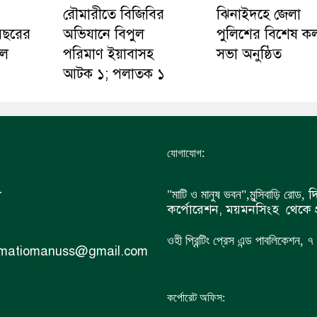
রৌমারীতে বিজিবির
ঝিনাইদহে জেলা
বছরের
অভিযানে বিপুল
পুলিশের বিশেষ কল
রল
পরিমাণ ইয়াবাসহ
সভা অনুষ্ঠিত
আটক ১; পলাতক ১
:
যোগাযোগ
ী
দি
"মাটি ও মানুষ ভবন",
মুন্সিবাড়ি রোড,
কর্পোরেশন, ময়মনসিংহ থেকে প
ওহী প্রিন্টিং প্রেস এন্ড পাবলিকেশন,
 matiomanuss@gmail.com
কর্পোরেট অফিস: