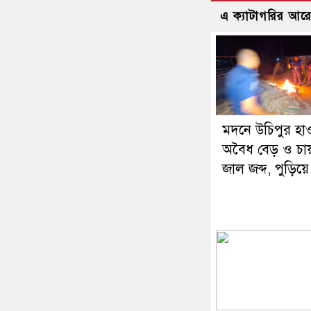
এ ক্যাটাগরির আর
মদনে উচিপুর হা
অবৈধ বেড় ও চায
জাল জব্দ, পুড়িয়ে