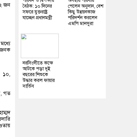
পরিষদ ও দ্বিপক্ষীয়
অসহায় পরিবার
৬২ জন
বৈঠক: ১০ দিনের
পেলেন অনুদান, বেশ
সফরে যুক্তরাষ্ট্র
কিছু উন্নয়নকাজ
যাচ্ছেন প্রধানমন্ত্রী
পরিদর্শন করলেন
এমপি মানসুরা
মধ্যে
েহজনক
নরসিংদীতে কক্ষে
আটকে পড়া দুই
র ১০,
বছরের শিশুকে
উদ্ধার করল ফায়ার
সার্ভিস
ো, গত
াম্মদ
রদারি
আওতায়