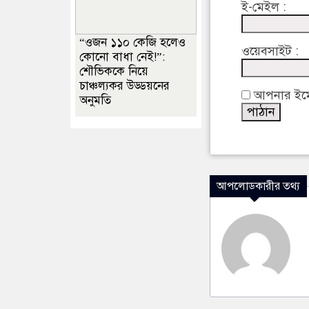
ই-মেইল :
“ওজন ১১০ কেজি হলেও
ওয়েবসাইট :
কোনো বাধা নেই!”:
শৌভিককে নিয়ে
চাঞ্চল্যকর উড্ডয়নের
আপনার ইমেইল
অনুমতি
আপলোডকারীর তথ্য