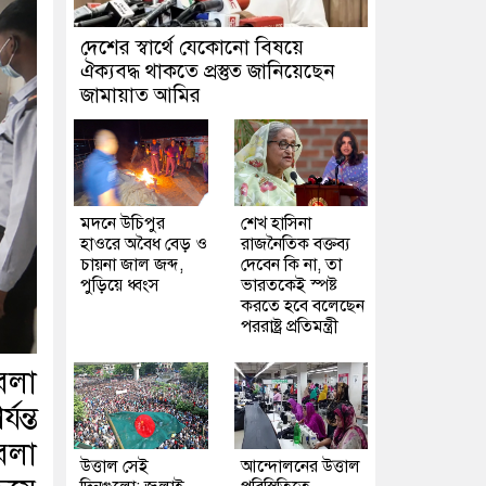
দেশের স্বার্থে যেকোনো বিষয়ে
ঐক্যবদ্ধ থাকতে প্রস্তুত জানিয়েছেন
জামায়াত আমির
মদনে উচিপুর
শেখ হাসিনা
হাওরে অবৈধ বেড় ও
রাজনৈতিক বক্তব্য
চায়না জাল জব্দ,
দেবেন কি না, তা
পুড়িয়ে ধ্বংস
ভারতকেই স্পষ্ট
করতে হবে বলেছেন
পররাষ্ট্র প্রতিমন্ত্রী
েলা
যন্ত
েলা
উত্তাল সেই
আন্দোলনের উত্তাল