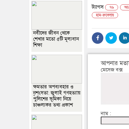
ট্যাগস
৭৬
আক্
হাম-রুবেলায়
নবীদের জীবন থেকে
শেখার মতো ৫টি মূল্যবান
শিক্ষা
আপনার মতা
মেসেজ বক্স
ক্ষমতার অপব্যবহার ও
নৃশংসতা: জুলাই গণহত্যায়
পুলিশের ভূমিকা নিয়ে
চাঞ্চল্যকর তথ্য প্রকাশ
নাম :