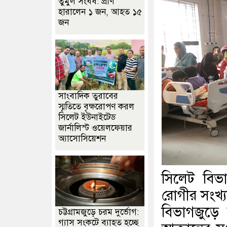
তুমুল সংঘর্ষ: প্রাণ
হারালেন ১ জন, আহত ১৫
জন
সাংবাদিক তুরাবের
স্মৃতিতে বৃক্ষরোপণ করল
সিলেট ইউনাইটেড
জার্নালিস্ট ওয়েলফেয়ার
অ্যাসোসিয়েশন
সিলেট বিভ
রোগীর সংখ্য
বিভাগজুড়ে 
চট্টগ্রামজুড়ে চরম দুর্ভোগ:
গ্যাস সংকটে ব্যাহত হচ্ছে