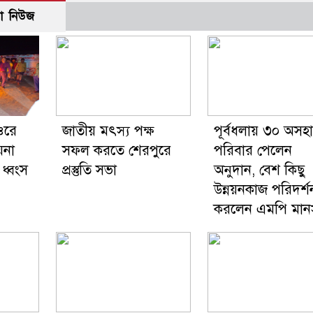
ো নিউজ
ওরে
জাতীয় মৎস্য পক্ষ
পূর্বধলায় ৩০ অসহ
়না
সফল করতে শেরপুরে
পরিবার পেলেন
 ধ্বংস
প্রস্তুতি সভা
অনুদান, বেশ কিছু
উন্নয়নকাজ পরিদর্শ
করলেন এমপি মানস