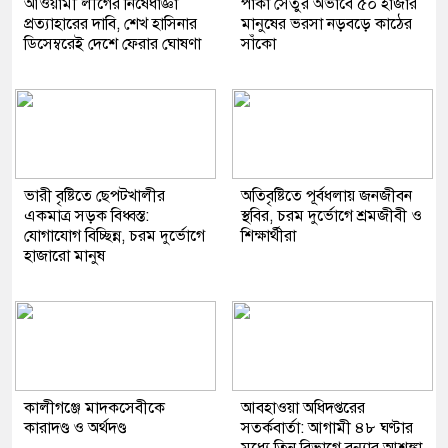
আওয়ামী লীগের নিষেধাজ্ঞা
পাকা সেতুর অভাবে ৫০ হাজার
প্রত্যাহারের দাবি, শেখ হাসিনার
মানুষের ভরসা নড়বড়ে কাঠের
ডিসেম্বরেই দেশে ফেরার ঘোষণা
সাঁকো
ভারী বৃষ্টিতে ছেপটখালীর
অতিবৃষ্টিতে পূর্বধলায় জনজীবন
একমাত্র সড়ক বিধ্বস্ত:
স্থবির, চরম দুর্ভোগে শ্রমজীবী ও
যোগাযোগ বিচ্ছিন্ন, চরম দুর্ভোগে
শিক্ষার্থীরা
হাজারো মানুষ
কালীগঞ্জে মাদকসেবীকে
আবহাওয়া অধিদপ্তরের
কারাদণ্ড ও অর্থদণ্ড
সতর্কবার্তা: আগামী ৪৮ ঘণ্টার
মধ্যে তিন বিভাগে বন্যার আশঙ্কা