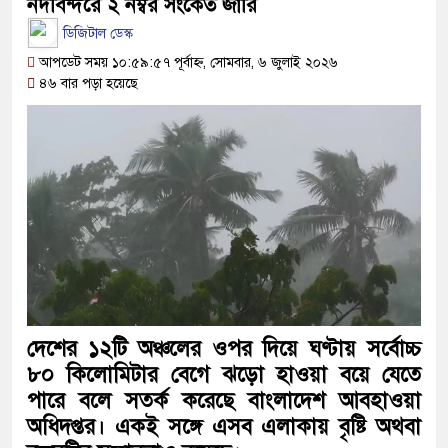
নদীবন্দরে ২ নম্বর সংকেত জারি
ডিজিটাল ডেস্ক
দকসেবীকে কারাদণ্ড ও অর্থদণ্ড
আপডেট সময় ১০:৫৯:৫৭ পূর্বাহ্ন, সোমবার, ৬ জুলাই ২০২৬
৪৬ বার পড়া হয়েছে
গ আমলে এক তৃতীয়াংশ অর্থ লোপাট হওয়ায় ২ কোটি
পাকে জানিয়েছে গভর্নর
্থ করতে দেশের বিরুদ্ধে একটি দল চক্রান্ত করছে
ী
ে ফের বড় ধাক্কা: এক লাফে অনেকটা বাড়ল স্বর্ণের দাম
িয়া শুরু: হাছান-নওফেলসহ ২২ আসামির বিরুদ্ধে সাক্ষ্যগ্রহণ
দেশের ১২টি অঞ্চলের ওপর দিয়ে ঘণ্টায় সর্বোচ্চ
৮০ কিলোমিটার বেগে ঝড়ো হাওয়া বয়ে যেতে
ায় অভিযান: বারিধারা ডিওএইচএস থেকে যেভাবে গ্রেপ্তার
পারে বলে সতর্ক করেছে বাংলাদেশ আবহাওয়া
অধিদপ্তর। একই সঙ্গে এসব এলাকায় বৃষ্টি অথবা
ী দীপু মনি