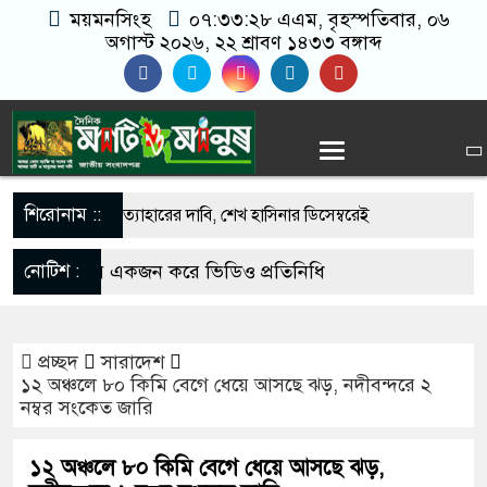
ময়মনসিংহ
০৭:৩৩:২৯ এএম
, বৃহস্পতিবার, ০৬
অগাস্ট ২০২৬, ২২ শ্রাবণ ১৪৩৩ বঙ্গাব্দ
শিরোনাম ::
র নিষেধাজ্ঞা প্রত্যাহারের দাবি, শেখ হাসিনার ডিসেম্বরেই
োষণা
লা- উপজেলায় একজন করে ভিডিও প্রতিনিধি
নোটিশ :
 অভাবে ৫০ হাজার মানুষের ভরসা নড়বড়ে কাঠের সাঁকো
োগাযোগঃ- Email-
ে ছেপটখালীর একমাত্র সড়ক বিধ্বস্ত: যোগাযোগ বিচ্ছিন্ন,
প্রচ্ছদ
সারাদেশ
ss@gmail.com. Mobile No- 017-
১২ অঞ্চলে ৮০ কিমি বেগে ধেয়ে আসছে ঝড়, নদীবন্দরে ২
হাজারো মানুষ
নম্বর সংকেত জারি
 013-03300539.
পূর্বধলায় জনজীবন স্থবির, চরম দুর্ভোগে শ্রমজীবী ও
১২ অঞ্চলে ৮০ কিমি বেগে ধেয়ে আসছে ঝড়,