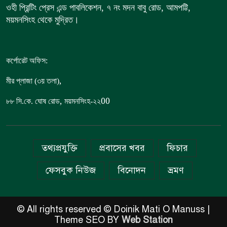
ওহী প্রিন্টিং প্রেস এন্ড পাবলিকেশন, ৭ নং মদন বাবু রোড, আমপট্টি,
ময়মনসিংহ থেকে মুদ্রিত।
কর্পোরেট অফিস:
,
মীর প্লাজা (৩য় তলা)
,
00
৮৮
সি.কে. ঘোষ রোড
ময়মনসিংহ-২২
তথ্যপ্রযুক্তি
প্রবাসের খবর
ফিচার
ফেসবুক নিউজ
বিনোদন
ভ্রমণ
© All rights reserved © Doinik Mati O Manuss |
Theme SEO BY
Web Station