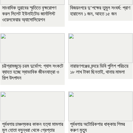
সাংবাদিক তুরাবের স্মৃতিতে বৃক্ষরোপণ
বিজয়নগরে দু’পক্ষের তুমুল সংঘর্ষ: প্রাণ
করল সিলেট ইউনাইটেড জার্নালিস্ট
হারালেন ১ জন, আহত ১৫ জন
ওয়েলফেয়ার অ্যাসোসিয়েশন
চট্টগ্রামজুড়ে চরম দুর্ভোগ: গ্যাস সংকটে
নারায়ণগঞ্জের বন্দরে ডিবি পুলিশ পরিচয়ে
ব্যাহত হচ্ছে স্বাভাবিক জীবনযাত্রা ও
১৮ লাখ টাকা ছিনতাই, থানায় মামলা
শিল্প উৎপাদন
পূর্বধলায় চাঞ্চল্যকর কাকন হত্যা মামলার
পূর্বধলায় অটোরিকশার ধাক্কায় শিশুর
মূল হোতা বসুন্ধরা থেকে গ্রেপ্তার
করুণ মৃত্যু