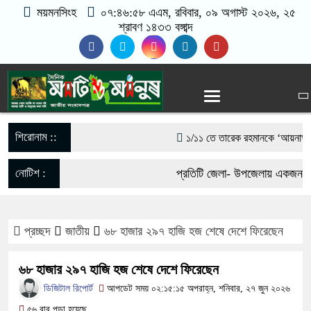
ময়মনসিংহ
০৭:৪৬:৫৮ এএম
, রবিবার, ০৯ অগাস্ট ২০২৬, ২৫
শ্রাবণ ১৪৩৩ বঙ্গাব্দ
শিরোনাম ::
১/১১ তে তারেক রহমানকে ‘আয়নাঘরে’ বন
গণঅভ্যুত্থানের সঙ্গে প্রথম বেইমানি 
নোটিশ :
প্রতিটি জেলা- উপজেলায় একজন করে
রাশেদ খাঁন
যোগাযোগঃ- Email- matioman
সরকারের কাজে কোনো গাফিলতি হলে কঠোর 
প্রচ্ছদ
জাতীয়
৬৮ হাজার ২৯৭ হাজি হজ শেষে দেশে ফিরেছেন
017-11684104, 013-0330053
রিজভী
৬৮ হাজার ২৯৭ হাজি হজ শেষে দেশে ফিরেছেন
মিয়ানমার সীমান্ত থেকে ৪০ হাজার ইয়
ডিজিটাল রিপোর্ট
আপডেট সময় ০২:১৫:১৫ অপরাহ্ন, শনিবার, ২৭ জুন ২০২৬
৫৬ বার পড়া হয়েছে