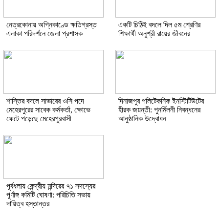
নেত্রকোনায় অগ্নিকাণ্ডে ক্ষতিগ্রস্ত
একটি চিঠিই বদলে দিল ৫ম শ্রেণির
এলাকা পরিদর্শনে জেলা প্রশাসক
শিক্ষার্থী অনুশ্রী রায়ের জীবনের
শাস্তির বদলে সাভারের ওসি পদে
দিনাজপুর পলিটেকনিক ইনস্টিটিউটের
মেহেরপুরের সাবেক কর্মকর্তা, ক্ষোভে
হীরক জয়ন্তী: পুনর্মিলনী নিবন্ধনের
ফেটে পড়েছে মেহেরপুরবাসী
আনুষ্ঠানিক উদ্বোধন
পূর্বধলায় কেন্দ্রীয় মন্দিরের ৭১ সদস্যের
পূর্ণাঙ্গ কমিটি ঘোষণা: পরিচিতি সভায়
দায়িত্ব হস্তান্তর