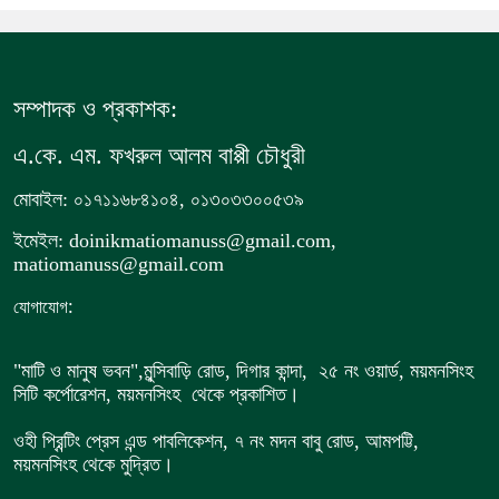
সম্পাদক ও প্রকাশক:
এ.কে. এম. ফখরুল আলম বাপ্পী চৌধুরী
মোবাইল: ০১৭১১৬৮৪১০৪, ০১৩০৩৩০০৫৩৯
ইমেইল: doinikmatiomanuss@gmail.com,
matiomanuss@gmail.com
:
যোগাযোগ
"মাটি ও মানুষ ভবন",
মুন্সিবাড়ি রোড,
দিগার কান্দা, ২৫ নং ওয়ার্ড, ময়মনসিংহ
সিটি কর্পোরেশন, ময়মনসিংহ থেকে প্রকাশিত।
ওহী প্রিন্টিং প্রেস এন্ড পাবলিকেশন, ৭ নং মদন বাবু রোড, আমপট্টি,
ময়মনসিংহ থেকে মুদ্রিত।