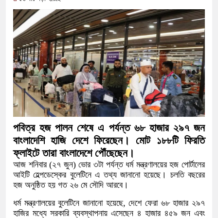
সামাজিক অপরাধ প্রতিরোধে কেন্দুয়ায় 
গড়ার আহ্বান
নেত্রকোনায় অগ্নিকাণ্ডে ক্ষতিগ্রস্ত 
একটি চিঠিই বদলে দিল ৫ম শ্রেণির শিক্ষার
শাস্তির বদলে সাভারের ওসি পদে মেহেরপু
পড়েছে মেহেরপুরবাসী
দিনাজপুর পলিটেকনিক ইনস্টিটিউটের হীরক 
পবিত্র হজ পালন শেষে এ পর্যন্ত ৬৮ হাজার ২৯৭ জন
বাংলাদেশি হাজি দেশে ফিরেছেন। মোট ১৮৮টি ফিরতি
আনুষ্ঠানিক উদ্বোধন
ফ্লাইটে তারা বাংলাদেশে পৌঁছেছেন।
আজ শনিবার (২৭ জুন) ভোর ৩টা পর্যন্ত ধর্ম মন্ত্রণালয়ের হজ পোর্টালের
পূর্বধলায় কেন্দ্রীয় মন্দিরের ৭১ সদস্যের প
আইটি হেল্পডেস্কের বুলেটিনে এ তথ্য জানানো হয়েছে। চলতি বছরের
হজ অনুষ্ঠিত হয় গত ২৬ মে সৌদি আরবে।
হস্তান্তর
ধর্ম মন্ত্রণালয়ের বুলেটিনে জানানো হয়েছে, দেশে ফেরা ৬৮ হাজার ২৯৭
হাজির মধ্যে সরকারি ব্যবস্থাপনায় এসেছেন ৪ হাজার ৪৫৯ জন এবং