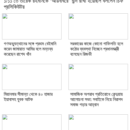
১/১১ তে তারেক রহমানকে ‘আয়নাঘরে’ বন্দি রাখা হয়েছিল বললেন চিফ
প্রসিকিউটর
গণঅভ্যুত্থানের সঙ্গে প্রথম বেইমানি
সরকারের কাজে কোনো গাফিলতি হলে
করেন জামায়াত আমির বলে মন্তব্য
কঠোর ব্যবস্থা নিচ্ছেন প্রধানমন্ত্রী
করেছেন রাশেদ খাঁন
বলেছেন রিজভী
মিয়ানমার সীমান্ত থেকে ৪০ হাজার
সামাজিক অপরাধ প্রতিরোধে কেন্দুয়ায়
ইয়াবাসহ যুবক আটক
আলোচনা সভা: সবাইকে নিয়ে নিরাপদ
সমাজ গড়ার আহ্বান