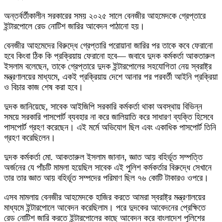
অন্তর্বর্তীকালীন সরকারের সময় ২০২৫ সালে বেনজীর আহমেদকে গ্রেপ্তারে
ইন্টারপোলে রেড নোটিশ জারির আবেদন পাঠানো হয়।
বেনজীর আহমেদের বিরুদ্ধে গ্রেপ্তারি পরোয়ানা জারির পর তাকে কবে ফেরানো
হবে কিংবা ঠিক কি প্রক্রিয়ায় ফেরানো হবে— জবাবে দুদক কর্মকর্তা আকতারুল
ইসলাম বলেছেন, তাকে গ্রেপ্তারে দুদক ইন্টারপোলের সহযোগিতা নেয় স্বরাষ্ট্র
মন্ত্রণালয়ের মাধ্যমে, একই প্রক্রিয়ায় দেশে আনার পর পরবর্তী আইনি প্রক্রিয়া
ও বিচার কাজ শেষ করা হবে।
দুদক জানিয়েছে, সাবেক আইজিপি সরকারি কর্মকর্তা থাকা অবস্থায় বিভিন্ন
সময়ে সরকারি পাসপোর্ট ব্যবহার না করে জালিয়াতি করে সাধারণ ব্যক্তি হিসেবে
পাসপোর্ট গ্রহণ করেছেন। এই মর্মে অভিযোগ ছিল এবং একাধিক পাসপোর্ট তিনি
গ্রহণ করেছিলেন।
দুদক কর্মকর্তা মো. আকতারুল ইসলাম জানান, জ্ঞাত আয় বহির্ভূত সম্পত্তি
অর্জনের যে পাঁচটি মামলা হয়েছিল সাবেক এই পুলিশ কর্মকর্তার বিরুদ্ধে সেখানে
তার তার জ্ঞাত আয় বহির্ভূত সম্পদের পরিমাণ ছিল ৭৬ কোটি টাকারও ওপরে।
এসব মামলায় বেনজীর আহমেদকে হাজির করতে আমরা স্বরাষ্ট্র মন্ত্রণালয়ের
মাধ্যমে ইন্টারপোলে আবেদন করেছিলাম। পরে দুদকের আবেদনের প্রেক্ষিতে
রেড নোটিশ জারি করতে ইন্টারপোলের কাছে আবেদন করে বাংলাদেশ পুলিশের