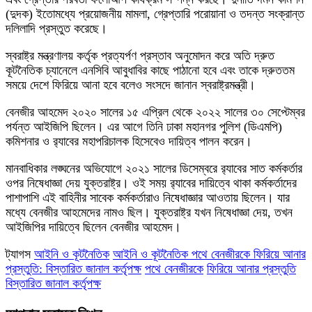
(দুদক) ইতোমধ্যে প্রয়োজনীয় মামলা, গ্রেপ্তারি পরোয়ানা ও তদন্ত সংক্রান্ত
দলিলাদি প্রস্তুত করেছে।
স্বরাষ্ট্র মন্ত্রণালয় কর্তৃক প্রত্যর্পণ প্রস্তাব অনুমোদন করে অতি দ্রুত
কূটনৈতিক চ্যানেলে এনসিবি আবুধাবির কাছে পাঠানো হবে এবং তাকে দ্রুততম
সময়ে দেশে ফিরিয়ে আনা হবে বলেও সংসদে জানান স্বরাষ্ট্রমন্ত্রী।
বেনজীর আহমেদ ২০২০ সালের ১৫ এপ্রিল থেকে ২০২২ সালের ৩০ সেপ্টেম্বর
পর্যন্ত আইজিপি ছিলেন। এর আগে তিনি ঢাকা মহানগর পুলিশ (ডিএমপি)
কমিশনার ও র‌্যাবের মহাপরিচালক হিসেবেও দায়িত্ব পালন করেন।
মানবাধিকার লঙ্ঘনের অভিযোগে ২০২১ সালের ডিসেম্বরে র‍্যাবের সাত কর্মকর্তার
ওপর নিষেধাজ্ঞা দেয় যুক্তরাষ্ট্র। ওই সময় র‌্যাবের দায়িত্বে থাকা কর্মকর্তাদের
পাশাপাশি এই বাহিনীর সাবেক কর্মকর্তারাও নিষেধাজ্ঞার আওতায় ছিলেন। যার
মধ্যে বেনজীর আহমেদের নামও ছিল। যুক্তরাষ্ট্র যখন নিষেধাজ্ঞা দেয়, তখন
আইজিপির দায়িত্বে ছিলেন বেনজীর আহমেদ।
ট্যাগস
​আইনি ও কূটনৈতিক
​আইনি ও কূটনৈতিক পথে বেনজীরকে ফিরিয়ে আনার
প্রস্তুতি: বিস্তারিত জানাল কর্তৃপক্ষ
পথে বেনজীরকে
ফিরিয়ে আনার প্রস্তুতি
বিস্তারিত জানাল কর্তৃপক্ষ