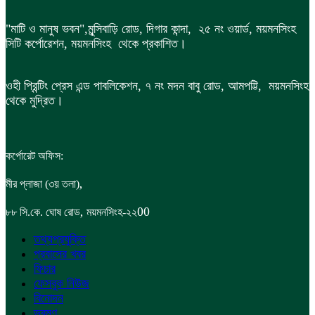
"মাটি ও মানুষ ভবন",
মুন্সিবাড়ি রোড,
দিগার কান্দা, ২৫ নং ওয়ার্ড, ময়মনসিংহ
সিটি কর্পোরেশন, ময়মনসিংহ থেকে প্রকাশিত।
ওহী প্রিন্টিং প্রেস এন্ড পাবলিকেশন, ৭ নং মদন বাবু রোড, আমপট্টি, ময়মনসিংহ
থেকে মুদ্রিত।
কর্পোরেট অফিস:
,
মীর প্লাজা (৩য় তলা)
,
00
৮৮
সি.কে. ঘোষ রোড
ময়মনসিংহ-২২
তথ্যপ্রযুক্তি
প্রবাসের খবর
ফিচার
ফেসবুক নিউজ
বিনোদন
ভ্রমণ