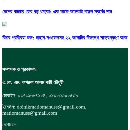
দেশের বাজারে ফের বড় ধাক্কা: এক লাফে অনেকটা বাড়ল স্বর্ণের দাম
বিচার প্রক্রিয়া শুরু: হাছান-নওফেলসহ ২২ আসামির বিরুদ্ধে সাক্ষ্যগ্রহণ আজ
সম্পাদক ও প্রকাশক:
এ.কে. এম. ফখরুল আলম বাপ্পী চৌধুরী
মোবাইল: ০১৭১১৬৮৪১০৪, ০১৩০৩৩০০৫৩৯
ইমেইল: doinikmatiomanuss@gmail.com,
matiomanuss@gmail.com
:
যোগাযোগ