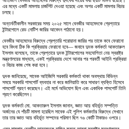
আইজিপি বেনজীর আহমেদের বিরুদ্ধে দুদকের দায়ের করা ছয়টি মামলা রয়েছে।
এর মধ্যে একটি মামলায় চার্জশিট দেওয়া হয়েছে এবং অপর একটি মামলার বিচার
চলছে।
অন্তর্বর্তীকালীন সরকারের সময় ২০২৫ সালে বেনজীর আহমেদকে গ্রেপ্তারে
ইন্টারপোলে রেড নোটিশ জারির আবেদন পাঠানো হয়।
বেনজীর আহমেদের বিরুদ্ধে গ্রেপ্তারি পরোয়ানা জারির পর তাকে কবে ফেরানো
হবে কিংবা ঠিক কি প্রক্রিয়ায় ফেরানো হবে— জবাবে দুদক কর্মকর্তা আকতারুল
ইসলাম বলেছেন, তাকে গ্রেপ্তারে দুদক ইন্টারপোলের সহযোগিতা নেয় স্বরাষ্ট্র
মন্ত্রণালয়ের মাধ্যমে, একই প্রক্রিয়ায় দেশে আনার পর পরবর্তী আইনি প্রক্রিয়া
ও বিচার কাজ শেষ করা হবে।
দুদক জানিয়েছে, সাবেক আইজিপি সরকারি কর্মকর্তা থাকা অবস্থায় বিভিন্ন
সময়ে সরকারি পাসপোর্ট ব্যবহার না করে জালিয়াতি করে সাধারণ ব্যক্তি হিসেবে
পাসপোর্ট গ্রহণ করেছেন। এই মর্মে অভিযোগ ছিল এবং একাধিক পাসপোর্ট তিনি
গ্রহণ করেছিলেন।
দুদক কর্মকর্তা মো. আকতারুল ইসলাম জানান, জ্ঞাত আয় বহির্ভূত সম্পত্তি
অর্জনের যে পাঁচটি মামলা হয়েছিল সাবেক এই পুলিশ কর্মকর্তার বিরুদ্ধে সেখানে
তার তার জ্ঞাত আয় বহির্ভূত সম্পদের পরিমাণ ছিল ৭৬ কোটি টাকারও ওপরে।
এসব মামলায় বেনজীর আহমেদকে হাজির করতে আমরা স্বরাষ্ট্র মন্ত্রণালয়ের