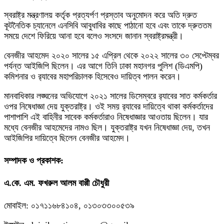
স্বরাষ্ট্র মন্ত্রণালয় কর্তৃক প্রত্যর্পণ প্রস্তাব অনুমোদন করে অতি দ্রুত
কূটনৈতিক চ্যানেলে এনসিবি আবুধাবির কাছে পাঠানো হবে এবং তাকে দ্রুততম
সময়ে দেশে ফিরিয়ে আনা হবে বলেও সংসদে জানান স্বরাষ্ট্রমন্ত্রী।
বেনজীর আহমেদ ২০২০ সালের ১৫ এপ্রিল থেকে ২০২২ সালের ৩০ সেপ্টেম্বর
পর্যন্ত আইজিপি ছিলেন। এর আগে তিনি ঢাকা মহানগর পুলিশ (ডিএমপি)
কমিশনার ও র‌্যাবের মহাপরিচালক হিসেবেও দায়িত্ব পালন করেন।
মানবাধিকার লঙ্ঘনের অভিযোগে ২০২১ সালের ডিসেম্বরে র‍্যাবের সাত কর্মকর্তার
ওপর নিষেধাজ্ঞা দেয় যুক্তরাষ্ট্র। ওই সময় র‌্যাবের দায়িত্বে থাকা কর্মকর্তাদের
পাশাপাশি এই বাহিনীর সাবেক কর্মকর্তারাও নিষেধাজ্ঞার আওতায় ছিলেন। যার
মধ্যে বেনজীর আহমেদের নামও ছিল। যুক্তরাষ্ট্র যখন নিষেধাজ্ঞা দেয়, তখন
আইজিপির দায়িত্বে ছিলেন বেনজীর আহমেদ।
সম্পাদক ও প্রকাশক:
এ.কে. এম. ফখরুল আলম বাপ্পী চৌধুরী
মোবাইল: ০১৭১১৬৮৪১০৪, ০১৩০৩৩০০৫৩৯