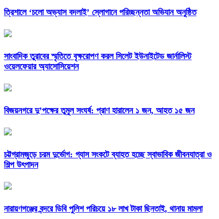
‎ত্রিশালে ‘চলো অভ্যাস বদলাই’ স্লোগানে পরিচ্ছন্নতা অভিযান অনুষ্ঠিত
সাংবাদিক তুরাবের স্মৃতিতে বৃক্ষরোপণ করল সিলেট ইউনাইটেড জার্নালিস্ট
ওয়েলফেয়ার অ্যাসোসিয়েশন
বিজয়নগরে দু’পক্ষের তুমুল সংঘর্ষ: প্রাণ হারালেন ১ জন, আহত ১৫ জন
চট্টগ্রামজুড়ে চরম দুর্ভোগ: গ্যাস সংকটে ব্যাহত হচ্ছে স্বাভাবিক জীবনযাত্রা ও
শিল্প উৎপাদন
নারায়ণগঞ্জের বন্দরে ডিবি পুলিশ পরিচয়ে ১৮ লাখ টাকা ছিনতাই, থানায় মামলা