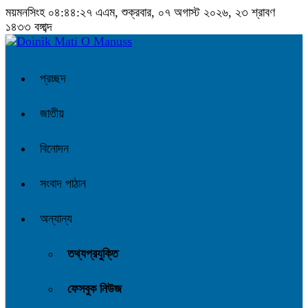
ময়মনসিংহ
০৪:৪৪:২৮ এএম
, শুক্রবার, ০৭ অগাস্ট ২০২৬, ২৩ শ্রাবণ
১৪৩৩ বঙ্গাব্দ
প্রচ্ছদ
জাতীয়
বিনোদন
সংবাদ পাঠান
অন্যান্য
তথ্যপ্রযুক্তি
ফেসবুক নিউজ