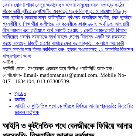
ফেরার ঘোষণা
পাকা সেতুর অভাবে ৫০ হাজার মানুষের ভরসা নড়বড়ে কাঠের
সাঁকো
ভারী বৃষ্টিতে ছেপটখালীর একমাত্র সড়ক বিধ্বস্ত: যোগাযোগ বিচ্ছিন্ন,
চরম দুর্ভোগে হাজারো মানুষ
অতিবৃষ্টিতে পূর্বধলায় জনজীবন স্থবির, চরম দুর্ভোগে
শ্রমজীবী ও শিক্ষার্থীরা
কালীগঞ্জে মাদকসেবীকে কারাদণ্ড ও অর্থদণ্ড
আওয়ামী
লীগ আমলে এক তৃতীয়াংশ অর্থ লোপাট হওয়ায় ২ কোটি আমানতকারী বিপাকে
জানিয়েছে গভর্নর
সরকারকে ব্যর্থ করতে দেশের বিরুদ্ধে একটি দল চক্রান্ত
করছে বলেছেন রিজভী
দেশের বাজারে ফের বড় ধাক্কা: এক লাফে অনেকটা
বাড়ল স্বর্ণের দাম
বিচার প্রক্রিয়া শুরু: হাছান-নওফেলসহ ২২ আসামির বিরুদ্ধে
সাক্ষ্যগ্রহণ আজ
নোটিশ :
প্রতিটি জেলা- উপজেলায় একজন করে ভিডিও প্রতিনিধি আবশ্যক।
যোগাযোগঃ- Email- matiomanuss@gmail.com. Mobile No-
017-11684104, 013-03300539.
প্রচ্ছদ
জাতীয়
​আইনি ও কূটনৈতিক পথে বেনজীরকে ফিরিয়ে আনার প্রস্তুতি: বিস্তারিত
জানাল কর্তৃপক্ষ
​আইনি ও কূটনৈতিক পথে বেনজীরকে ফিরিয়ে আনার
প্রস্তুতি: বিস্তারিত জানাল কর্তৃপক্ষ