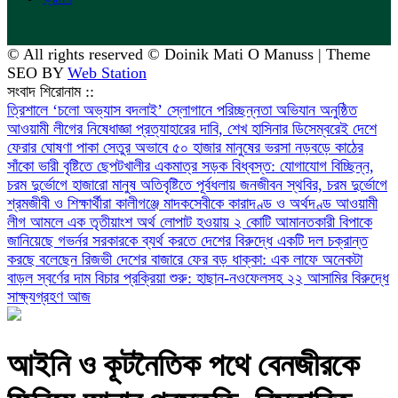
© All rights reserved © Doinik Mati O Manuss | Theme
SEO BY
Web Station
সংবাদ শিরোনাম ::
‎ত্রিশালে ‘চলো অভ্যাস বদলাই’ স্লোগানে পরিচ্ছন্নতা অভিযান অনুষ্ঠিত
আওয়ামী লীগের নিষেধাজ্ঞা প্রত্যাহারের দাবি, শেখ হাসিনার ডিসেম্বরেই দেশে
ফেরার ঘোষণা
পাকা সেতুর অভাবে ৫০ হাজার মানুষের ভরসা নড়বড়ে কাঠের
সাঁকো
ভারী বৃষ্টিতে ছেপটখালীর একমাত্র সড়ক বিধ্বস্ত: যোগাযোগ বিচ্ছিন্ন,
চরম দুর্ভোগে হাজারো মানুষ
অতিবৃষ্টিতে পূর্বধলায় জনজীবন স্থবির, চরম দুর্ভোগে
শ্রমজীবী ও শিক্ষার্থীরা
কালীগঞ্জে মাদকসেবীকে কারাদণ্ড ও অর্থদণ্ড
আওয়ামী
লীগ আমলে এক তৃতীয়াংশ অর্থ লোপাট হওয়ায় ২ কোটি আমানতকারী বিপাকে
জানিয়েছে গভর্নর
সরকারকে ব্যর্থ করতে দেশের বিরুদ্ধে একটি দল চক্রান্ত
করছে বলেছেন রিজভী
দেশের বাজারে ফের বড় ধাক্কা: এক লাফে অনেকটা
বাড়ল স্বর্ণের দাম
বিচার প্রক্রিয়া শুরু: হাছান-নওফেলসহ ২২ আসামির বিরুদ্ধে
সাক্ষ্যগ্রহণ আজ
​আইনি ও কূটনৈতিক পথে বেনজীরকে