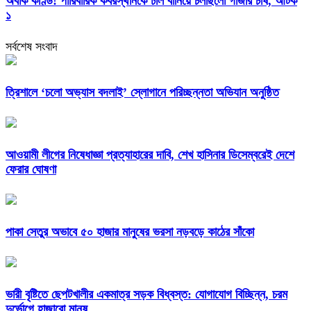
অবাক কাণ্ড! পারিবারিক কবরস্থানকে ঢাল বানিয়ে চলছিলো গাঁজার চাষ, আটক
১
সর্বশেষ সংবাদ
‎ত্রিশালে ‘চলো অভ্যাস বদলাই’ স্লোগানে পরিচ্ছন্নতা অভিযান অনুষ্ঠিত
আওয়ামী লীগের নিষেধাজ্ঞা প্রত্যাহারের দাবি, শেখ হাসিনার ডিসেম্বরেই দেশে
ফেরার ঘোষণা
পাকা সেতুর অভাবে ৫০ হাজার মানুষের ভরসা নড়বড়ে কাঠের সাঁকো
ভারী বৃষ্টিতে ছেপটখালীর একমাত্র সড়ক বিধ্বস্ত: যোগাযোগ বিচ্ছিন্ন, চরম
দুর্ভোগে হাজারো মানুষ