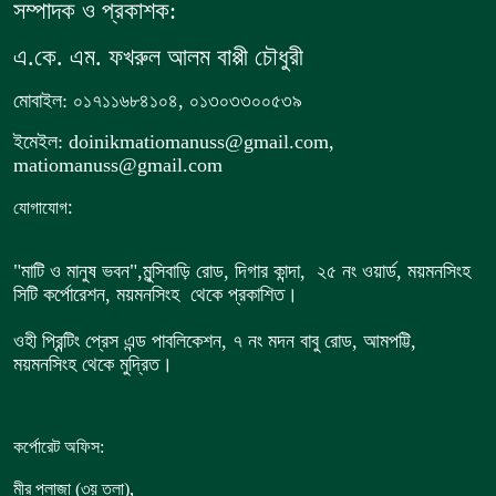
সম্পাদক ও প্রকাশক:
এ.কে. এম. ফখরুল আলম বাপ্পী চৌধুরী
মোবাইল: ০১৭১১৬৮৪১০৪, ০১৩০৩৩০০৫৩৯
ইমেইল: doinikmatiomanuss@gmail.com,
matiomanuss@gmail.com
:
যোগাযোগ
"মাটি ও মানুষ ভবন",
মুন্সিবাড়ি রোড,
দিগার কান্দা, ২৫ নং ওয়ার্ড, ময়মনসিংহ
সিটি কর্পোরেশন, ময়মনসিংহ থেকে প্রকাশিত।
ওহী প্রিন্টিং প্রেস এন্ড পাবলিকেশন, ৭ নং মদন বাবু রোড, আমপট্টি,
ময়মনসিংহ থেকে মুদ্রিত।
কর্পোরেট অফিস:
,
মীর প্লাজা (৩য় তলা)