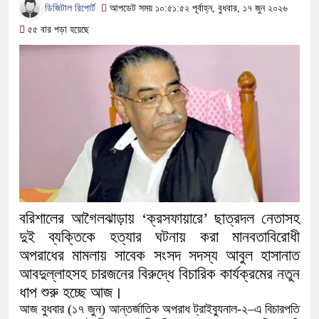
সামাজিক অপরাধ প্রতিরোধে কেন্দুয়ায় আল
ডিজিটাল রিপোর্ট
আপডেট সময় ১০:৫১:৫২ পূর্বাহ্ন, বুধবার, ১৭ জুন ২০২৬
৫৫ বার পড়া হয়েছে
গড়ার আহ্বান
নেত্রকোনায় অগ্নিকাণ্ডে ক্ষতিগ্রস্ত এলা
একটি চিঠিই বদলে দিল ৫ম শ্রেণির শিক্ষার্থী
শাস্তির বদলে সাভারের ওসি পদে মেহেরপুরের
পড়েছে মেহেরপুরবাসী
দিনাজপুর পলিটেকনিক ইনস্টিটিউটের হীরক জয
আনুষ্ঠানিক উদ্বোধন
বরিশালের আগৈলঝাড়ায় ‘ক্রসফায়ারে’ ছাত্রদল নেতাসহ
দুই ব্যক্তিকে হত্যার ঘটনায় করা মানবতাবিরোধী
পূর্বধলায় কেন্দ্রীয় মন্দিরের ৭১ সদস্যের পূর্
অপরাধের মামলায় সাবেক সংসদ সদস্য আবুল হাসানাত
আবদুল্লাহসহ চারজনের বিরুদ্ধে বিচারিক কার্যক্রমের নতুন
হস্তান্তর
ধাপ শুরু হচ্ছে আজ।
আজ বুধবার (১৭ জুন) আন্তর্জাতিক অপরাধ ট্রাইব্যুনাল-২–এ বিচারপতি