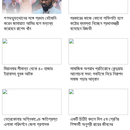
গণঅভ্যুত্থানের সঙ্গে প্রথম বেইমানি
সরকারের কাজে কোনো গাফিলতি হলে
করেন জামায়াত আমির বলে মন্তব্য
কঠোর ব্যবস্থা নিচ্ছেন প্রধানমন্ত্রী
করেছেন রাশেদ খাঁন
বলেছেন রিজভী
মিয়ানমার সীমান্ত থেকে ৪০ হাজার
সামাজিক অপরাধ প্রতিরোধে কেন্দুয়ায়
ইয়াবাসহ যুবক আটক
আলোচনা সভা: সবাইকে নিয়ে নিরাপদ
সমাজ গড়ার আহ্বান
নেত্রকোনায় অগ্নিকাণ্ডে ক্ষতিগ্রস্ত
একটি চিঠিই বদলে দিল ৫ম শ্রেণির
এলাকা পরিদর্শনে জেলা প্রশাসক
শিক্ষার্থী অনুশ্রী রায়ের জীবনের