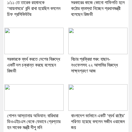
১/১১ তে তারেক রহমানকে
সরকারের কাজে কোনো গাফিলতি হলে
‘আয়নাঘরে’ বন্দি রাখা হয়েছিল বললেন
কঠোর ব্যবস্থা নিচ্ছেন প্রধানমন্ত্রী
চিফ প্রসিকিউটর
বলেছেন রিজভী
সরকারকে ব্যর্থ করতে দেশের বিরুদ্ধে
বিচার প্রক্রিয়া শুরু: হাছান-
একটি দল চক্রান্ত করছে বলেছেন
নওফেলসহ ২২ আসামির বিরুদ্ধে
রিজভী
সাক্ষ্যগ্রহণ আজ
গোপন আস্তানায় অভিযান: বারিধারা
বাংলাদেশ বর্তমানে একটি ‘ব্যর্থ রাষ্ট্রে’
ডিওএইচএস থেকে যেভাবে গ্রেপ্তার
পরিণত হয়েছে বললেন সজীব ওয়াজেদ
হন সাবেক মন্ত্রী দীপু মনি
জয়