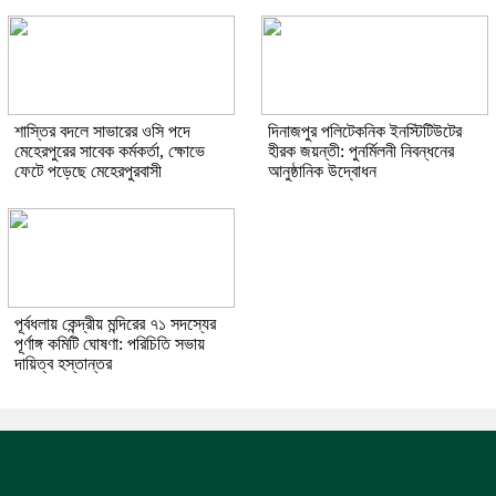
শাস্তির বদলে সাভারের ওসি পদে
দিনাজপুর পলিটেকনিক ইনস্টিটিউটের
মেহেরপুরের সাবেক কর্মকর্তা, ক্ষোভে
হীরক জয়ন্তী: পুনর্মিলনী নিবন্ধনের
ফেটে পড়েছে মেহেরপুরবাসী
আনুষ্ঠানিক উদ্বোধন
পূর্বধলায় কেন্দ্রীয় মন্দিরের ৭১ সদস্যের
পূর্ণাঙ্গ কমিটি ঘোষণা: পরিচিতি সভায়
দায়িত্ব হস্তান্তর