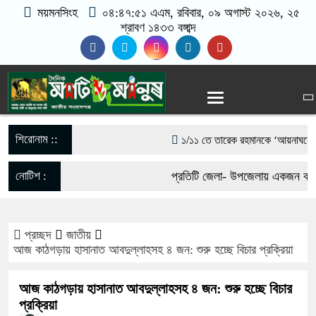
ময়মনসিংহ
০৪:৪৭:৫২ এএম
, রবিবার, ০৯ অগাস্ট ২০২৬, ২৫
শ্রাবণ ১৪৩৩ বঙ্গাব্দ
শিরোনাম ::
১/১১ তে তারেক রহমানকে ‘আয়নাঘরে’ বন্দ
গণঅভ্যুত্থানের সঙ্গে প্রথম বেইমানি করে
নোটিশ :
প্রতিটি জেলা- উপজেলায় একজন করে ভ
রাশেদ খাঁন
যোগাযোগঃ- Email- matiomanus
সরকারের কাজে কোনো গাফিলতি হলে কঠোর ব্য
প্রচ্ছদ
জাতীয়
017-11684104, 013-03300539
​আজ কাঠগড়ায় হাসানাত আবদুল্লাহসহ ৪ জন: শুরু হচ্ছে বিচার প্রক্রিয়া
রিজভী
​আজ কাঠগড়ায় হাসানাত আবদুল্লাহসহ ৪ জন: শুরু হচ্ছে বিচার
মিয়ানমার সীমান্ত থেকে ৪০ হাজার ইয়াবা
প্রক্রিয়া