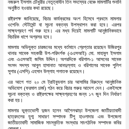
নজরুল ইসলাম চৌধুরীর নেতৃত্বাধীন তিন সদস্যের বেঞ্চে মামলাটির শুনানি
অনুষ্ঠিত হওয়ার কথা রয়েছে।
রাষ্ট্রপক্ষ জানিয়েছে, বিচার কার্যক্রমের অংশ হিসেবে প্রথমে মামলার
ওপেনিং স্টেটমেন্ট বা সূচনা বক্তব্য উপস্থাপন করা হবে। এরপর
সাক্ষ্যগ্রহণ পর্ব শুরু হবে। এর মধ্য দিয়েই মামলাটি আনুষ্ঠানিকভাবে
বিচারিক ধাপে অগ্রসর হবে।
মামলায় অভিযুক্ত চারজনের মধ্যে বর্তমানে গ্রেপ্তার রয়েছেন উজিরপুর
থানার সাবেক সহকারী উপ-পরিদর্শক (এএসআই) মো. মাহাবুল ইসলাম
এবং এএসআই জসিম উদ্দিন। অপরদিকে বরিশাল-১ আসনের সাবেক
সংসদ সদস্য আবুল হাসানাত আবদুল্লাহ ও বরিশালের সাবেক পুলিশ
সুপার (এসপি) এহসান উল্লাহ পলাতক রয়েছেন।
এর আগে গত ২০ মে ট্রাইব্যুনাল চার আসামির বিরুদ্ধে আনুষ্ঠানিক
অভিযোগ (ফরমাল চার্জ) গঠন করে বিচার শুরুর আদেশ দেন। একইসঙ্গে
সূচনা বক্তব্য ও রাষ্ট্রপক্ষের সাক্ষ্যগ্রহণের জন্য ১৭ জুন দিন নির্ধারণ
করা হয়।
মামলার ভুক্তভোগী দুজন হলেন আগৈলঝাড়া উপজেলা জাতীয়তাবাদী
ছাত্রদলের যুগ্ম সাধারণ সম্পাদক টিপু হাওলাদার এবং উপজেলা
জাতীয়তাবাদী সামাজিক সাংস্কৃতিক সংস্থার সাংগঠনিক সম্পাদক কবির
মোল্লা।