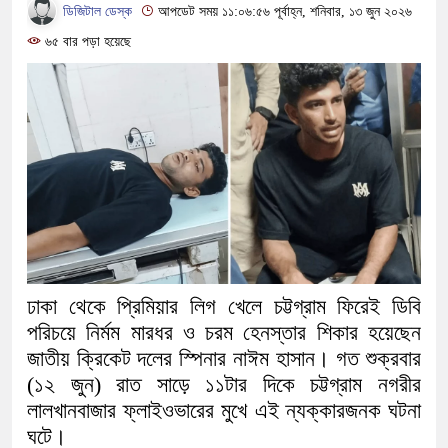
মিয়ানমার সীমান্ত থেকে ৪০ হাজার ইয়
ডিজিটাল ডেস্ক
আপডেট সময় ১১:০৬:৫৬ পূর্বাহ্ন, শনিবার, ১৩ জুন ২০২৬
৬৫ বার পড়া হয়েছে
সামাজিক অপরাধ প্রতিরোধে কেন্দুয়ায়
সমাজ গড়ার আহ্বান
নেত্রকোনায় অগ্নিকাণ্ডে ক্ষতিগ্রস্ত
একটি চিঠিই বদলে দিল ৫ম শ্রেণির শিক্ষা
শাস্তির বদলে সাভারের ওসি পদে মেহেরপ
পড়েছে মেহেরপুরবাসী
দিনাজপুর পলিটেকনিক ইনস্টিটিউটের হীরক
ঢাকা থেকে প্রিমিয়ার লিগ খেলে চট্টগ্রাম ফিরেই ডিবি
পরিচয়ে নির্মম মারধর ও চরম হেনস্তার শিকার হয়েছেন
আনুষ্ঠানিক উদ্বোধন
জাতীয় ক্রিকেট দলের স্পিনার নাঈম হাসান। গত শুক্রবার
(১২ জুন) রাত সাড়ে ১১টার দিকে চট্টগ্রাম নগরীর
পূর্বধলায় কেন্দ্রীয় মন্দিরের ৭১ সদস্যের
লালখানবাজার ফ্লাইওভারের মুখে এই ন্যক্কারজনক ঘটনা
দায়িত্ব হস্তান্তর
ঘটে।