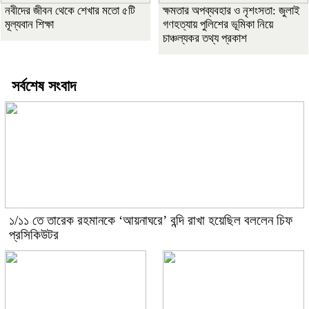
নবীদের জীবন থেকে শেখার মতো ৫টি
ক্ষমতার অপব্যবহার ও নৃশংসতা: জুলাই
মূল্যবান শিক্ষা
গণহত্যায় পুলিশের ভূমিকা নিয়ে
চাঞ্চল্যকর তথ্য প্রকাশ
সর্বশেষ সংবাদ
১/১১ তে তারেক রহমানকে ‘আয়নাঘরে’ বন্দি রাখা হয়েছিল বললেন চিফ
প্রসিকিউটর