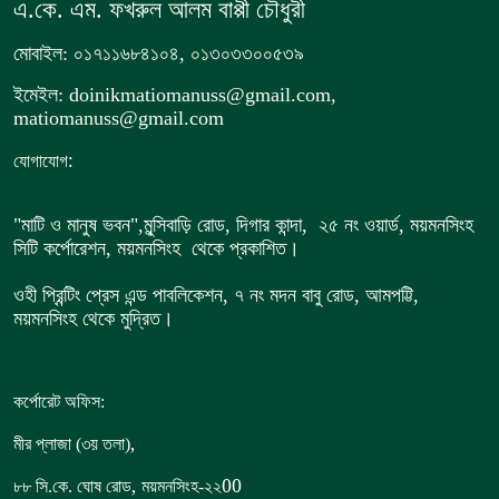
এ.কে. এম. ফখরুল আলম বাপ্পী চৌধুরী
মোবাইল: ০১৭১১৬৮৪১০৪, ০১৩০৩৩০০৫৩৯
ইমেইল: doinikmatiomanuss@gmail.com,
matiomanuss@gmail.com
:
যোগাযোগ
"মাটি ও মানুষ ভবন",
মুন্সিবাড়ি রোড,
দিগার কান্দা, ২৫ নং ওয়ার্ড, ময়মনসিংহ
সিটি কর্পোরেশন, ময়মনসিংহ থেকে প্রকাশিত।
ওহী প্রিন্টিং প্রেস এন্ড পাবলিকেশন, ৭ নং মদন বাবু রোড, আমপট্টি,
ময়মনসিংহ থেকে মুদ্রিত।
কর্পোরেট অফিস:
,
মীর প্লাজা (৩য় তলা)
,
00
৮৮
সি.কে. ঘোষ রোড
ময়মনসিংহ-২২