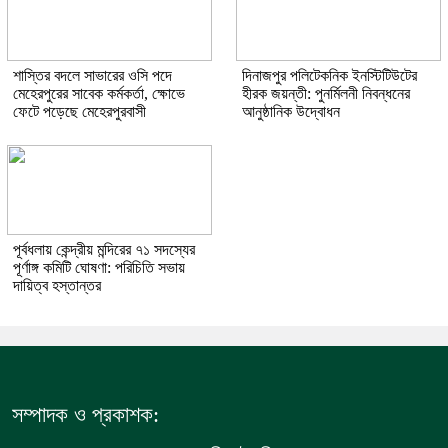
শাস্তির বদলে সাভারের ওসি পদে
দিনাজপুর পলিটেকনিক ইনস্টিটিউটের
মেহেরপুরের সাবেক কর্মকর্তা, ক্ষোভে
হীরক জয়ন্তী: পুনর্মিলনী নিবন্ধনের
ফেটে পড়েছে মেহেরপুরবাসী
আনুষ্ঠানিক উদ্বোধন
পূর্বধলায় কেন্দ্রীয় মন্দিরের ৭১ সদস্যের
পূর্ণাঙ্গ কমিটি ঘোষণা: পরিচিতি সভায়
দায়িত্ব হস্তান্তর
সম্পাদক ও প্রকাশক: