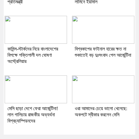
প্রতিমন্ত্রী
লামিনে ইয়ামাল
কামিন্স-স্টার্কদের নিয়ে বাংলাদেশের
বিশ্বকাপের ফাইনাল হারের ক্ষত না
বিপক্ষে শক্তিশালী দল ঘোষণা
শুকাতেই বড় দুঃসংবাদ পেল আর্জেন্টিনা
অস্ট্রেলিয়ার
​মেসি ছাড়া দেশে ফেরা আর্জেন্টিনা!
​ওরা আমাদের চেয়ে ভালো খেলেছে:
লাল গালিচায় রাজকীয় অভ্যর্থনা
অকপটে স্বীকার করলেন মেসি
বিশ্বচ্যাম্পিয়নদের