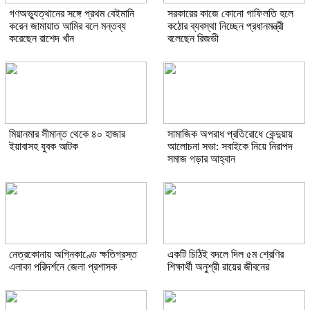
গণঅভ্যুত্থানের সঙ্গে প্রথম বেইমানি
সরকারের কাজে কোনো গাফিলতি হলে
করেন জামায়াত আমির বলে মন্তব্য
কঠোর ব্যবস্থা নিচ্ছেন প্রধানমন্ত্রী
করেছেন রাশেদ খাঁন
বলেছেন রিজভী
মিয়ানমার সীমান্ত থেকে ৪০ হাজার
সামাজিক অপরাধ প্রতিরোধে কেন্দুয়ায়
ইয়াবাসহ যুবক আটক
আলোচনা সভা: সবাইকে নিয়ে নিরাপদ
সমাজ গড়ার আহ্বান
নেত্রকোনায় অগ্নিকাণ্ডে ক্ষতিগ্রস্ত
একটি চিঠিই বদলে দিল ৫ম শ্রেণির
এলাকা পরিদর্শনে জেলা প্রশাসক
শিক্ষার্থী অনুশ্রী রায়ের জীবনের