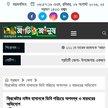
ময়মনসিংহ
০৬:৫৭:১৯ এএম
, রবিবার, ০৯ অগাস্ট ২০২৬, ২৫
শ্রাবণ ১৪৩৩ বঙ্গাব্দ
শিরোনাম ::
১/১১ তে তারেক রহমানকে ‘আয়নাঘরে’ ব
প্রসিকিউটর
নোটিশ :
প্রতিটি জেলা- উপজেলায় একজন করে
গণঅভ্যুত্থানের সঙ্গে প্রথম বেইমানি 
যোগাযোগঃ- Email- matioman
করেছেন রাশেদ খাঁন
প্রচ্ছদ
খেলা
017-11684104, 013-0330053
ক্রিকেটার নাঈম হাসানকে ডিবি পরিচয়ে অপদস্থ ও মারধরের অভিযোগ
সরকারের কাজে কোনো গাফিলতি হলে কঠোর 
ক্রিকেটার নাঈম হাসানকে ডিবি পরিচয়ে অপদস্থ ও মারধরের
বলেছেন রিজভী
অভিযোগ