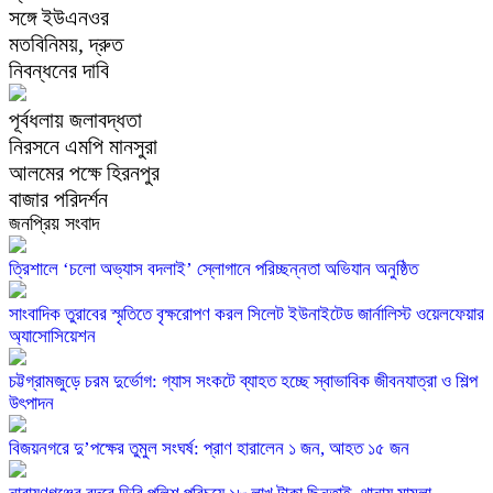
সঙ্গে ইউএনওর
মতবিনিময়, দ্রুত
নিবন্ধনের দাবি
পূর্বধলায় জলাবদ্ধতা
নিরসনে এমপি মানসুরা
আলমের পক্ষে হিরনপুর
বাজার পরিদর্শন
জনপ্রিয় সংবাদ
‎ত্রিশালে ‘চলো অভ্যাস বদলাই’ স্লোগানে পরিচ্ছন্নতা অভিযান অনুষ্ঠিত
সাংবাদিক তুরাবের স্মৃতিতে বৃক্ষরোপণ করল সিলেট ইউনাইটেড জার্নালিস্ট ওয়েলফেয়ার
অ্যাসোসিয়েশন
চট্টগ্রামজুড়ে চরম দুর্ভোগ: গ্যাস সংকটে ব্যাহত হচ্ছে স্বাভাবিক জীবনযাত্রা ও শিল্প
উৎপাদন
বিজয়নগরে দু’পক্ষের তুমুল সংঘর্ষ: প্রাণ হারালেন ১ জন, আহত ১৫ জন