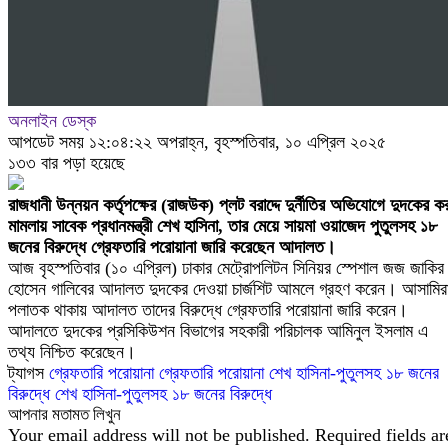
অনলাইন ডেস্ক
আপডেট সময় ১২:০৪:২২ অপরাহ্ন, বৃহস্পতিবার, ১০ এপ্রিল ২০২৫
১৩৩ বার পড়া হয়েছে
রাজধানী উন্নয়ন কর্তৃপক্ষের (রাজউক) প্লট বরাদ্দে দুর্নীতির অভিযোগে দুদকের ক
মামলায় সাবেক প্রধানমন্ত্রী শেখ হাসিনা, তার মেয়ে সায়মা ওয়াজেদ পুতুলসহ ১৮
জনের বিরুদ্ধে গ্রেফতারি পরোয়ানা জারি করেছেন আদালত।
আজ বৃহস্পতিবার (১০ এপ্রিল) ঢাকার মেট্রোপলিটন সিনিয়র স্পেশাল জজ জাকির
হোসেন গালিবের আদালত দুদকের দেওয়া চার্জশিট আমলে গ্রহণ করেন। আসামির
পলাতক থাকায় আদালত তাদের বিরুদ্ধে গ্রেফতারি পরোয়ানা জারি করেন।
আদালতে দুদকের প্রসিকিউশন বিভাগের সহকারী পরিচালক আমিনুল ইসলাম এ
তথ্য নিশ্চিত করেছেন।
ট্যাগস
গ্রেফতারি পরোয়ানা
গ্রেফতারি পরোয়ানা শেখ হাসিনা-পুতুলসহ ১৮ জনের
বিরুদ্ধে
শেখ হাসিনা-পুতুলসহ ১৮ জনের বিরুদ্ধে
আপনার মতামত লিখুন
Your email address will not be published.
Required fields ar