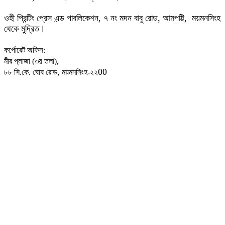
ওহী প্রিন্টিং প্রেস এন্ড পাবলিকেশন, ৭ নং মদন বাবু রোড, আমপট্টি, ময়মনসিংহ
থেকে মুদ্রিত।
কর্পোরেট অফিস:
,
মীর প্লাজা (৩য় তলা)
,
00
৮৮
সি.কে. ঘোষ রোড
ময়মনসিংহ-২২