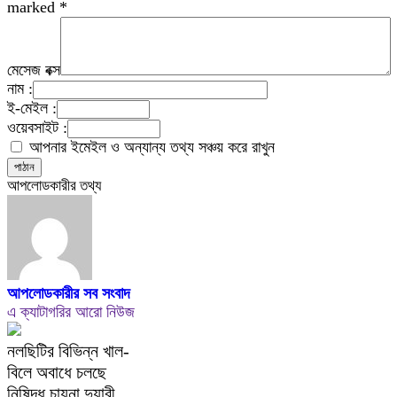
marked
*
মেসেজ বক্স
নাম :
ই-মেইল :
ওয়েবসাইট :
আপনার ইমেইল ও অন্যান্য তথ্য সঞ্চয় করে রাখুন
আপলোডকারীর তথ্য
আপলোডকারীর সব সংবাদ
এ ক্যাটাগরির আরো নিউজ
নলছিটির বিভিন্ন খাল-
বিলে অবাধে চলছে
নিষিদ্ধ চায়না দুয়ারী