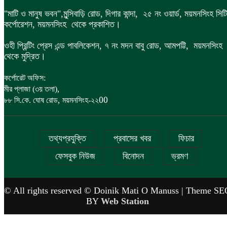
"মাটি ও মানুষ ভবন",
মুন্সিবাড়ি রোড,
দিগার কান্দা, ২৫ নং ওয়ার্ড, ময়মনসিংহ সিটি
কর্পোরেশন, ময়মনসিংহ থেকে প্রকাশিত।
ওহী প্রিন্টিং প্রেস এন্ড পাবলিকেশন, ৭ নং মদন বাবু রোড, আমপট্টি, ময়মনসিংহ
থেকে মুদ্রিত।
কর্পোরেট অফিস:
,
মীর প্লাজা (৩য় তলা)
,
00
৮৮
সি.কে. ঘোষ রোড
ময়মনসিংহ-২২
তথ্যপ্রযুক্তি
প্রবাসের খবর
ফিচার
ফেসবুক নিউজ
বিনোদন
ভ্রমণ
© All rights reserved © Doinik Mati O Manuss | Theme SE
BY
Web Station