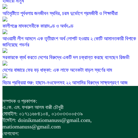
হাজারো মানুষ
অতিবৃষ্টিতে পূর্বধলায় জনজীবন স্থবির, চরম দুর্ভোগে শ্রমজীবী ও শিক্ষার্থীরা
কালীগঞ্জে মাদকসেবীকে কারাদণ্ড ও অর্থদণ্ড
আওয়ামী লীগ আমলে এক তৃতীয়াংশ অর্থ লোপাট হওয়ায় ২ কোটি আমানতকারী বিপাকে
জানিয়েছে গভর্নর
সরকারকে ব্যর্থ করতে দেশের বিরুদ্ধে একটি দল চক্রান্ত করছে বলেছেন রিজভী
দেশের বাজারে ফের বড় ধাক্কা: এক লাফে অনেকটা বাড়ল স্বর্ণের দাম
বিচার প্রক্রিয়া শুরু: হাছান-নওফেলসহ ২২ আসামির বিরুদ্ধে সাক্ষ্যগ্রহণ আজ
সম্পাদক ও প্রকাশক:
এ.কে. এম. ফখরুল আলম বাপ্পী চৌধুরী
মোবাইল: ০১৭১১৬৮৪১০৪, ০১৩০৩৩০০৫৩৯
ইমেইল: doinikmatiomanuss@gmail.com,
matiomanuss@gmail.com
:
যোগাযোগ