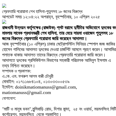
গ্রেফতারি পরোয়ানা শেখ হাসিনা-পুতুলসহ ১৮ জনের বিরুদ্ধে
আপডেট সময় ১২:০৪:২২ অপরাহ্ন, বৃহস্পতিবার, ১০ এপ্রিল ২০২৫
রাজধানী উন্নয়ন কর্তৃপক্ষের (রাজউক) প্লট বরাদ্দে দুর্নীতির অভিযোগে দুদকের ক
মামলায় সাবেক প্রধানমন্ত্রী শেখ হাসিনা, তার মেয়ে সায়মা ওয়াজেদ পুতুলসহ ১৮
জনের বিরুদ্ধে গ্রেফতারি পরোয়ানা জারি করেছেন আদালত।
আজ বৃহস্পতিবার (১০ এপ্রিল) ঢাকার মেট্রোপলিটন সিনিয়র স্পেশাল জজ জাকির
হোসেন গালিবের আদালত দুদকের দেওয়া চার্জশিট আমলে গ্রহণ করেন। আসামির
পলাতক থাকায় আদালত তাদের বিরুদ্ধে গ্রেফতারি পরোয়ানা জারি করেন।
আদালতে দুদকের প্রসিকিউশন বিভাগের সহকারী পরিচালক আমিনুল ইসলাম এ
তথ্য নিশ্চিত করেছেন।
সম্পাদক ও প্রকাশক:
এ.কে. এম. ফখরুল আলম বাপ্পী চৌধুরী
মোবাইল: ০১৭১১৬৮৪১০৪, ০১৩০৩৩০০৫৩৯
ইমেইল: doinikmatiomanuss@gmail.com,
matiomanuss@gmail.com
:
যোগাযোগ
"মাটি ও মানুষ ভবন",
মুন্সিবাড়ি রোড,
দিগার কান্দা, ২৫ নং ওয়ার্ড, ময়মনসিংহ সিটি
কর্পোরেশন, ময়মনসিংহ থেকে প্রকাশিত।