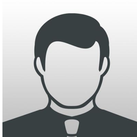
অতিবৃষ্টিতে পূর্বধলায় জনজীবন স্থবির, চরম দুর্ভোগে শ্রমজীবী ও শিক্ষ
কালীগঞ্জে মাদকসেবীকে কারাদণ্ড ও অর্থদণ্ড
আওয়ামী লীগ আমলে এক তৃতীয়াংশ অর্থ লোপাট হওয়ায় ২ কোটি আ
জানিয়েছে গভর্নর
সরকারকে ব্যর্থ করতে দেশের বিরুদ্ধে একটি দল চক্রান্ত করছে ব
দেশের বাজারে ফের বড় ধাক্কা: এক লাফে অনেকটা বাড়ল স্বর্ণের দ
বিচার প্রক্রিয়া শুরু: হাছান-নওফেলসহ ২২ আসামির বিরুদ্ধে সাক্