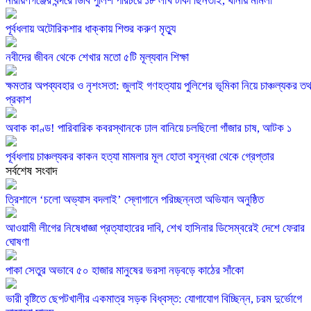
নারায়ণগঞ্জের বন্দরে ডিবি পুলিশ পরিচয়ে ১৮ লাখ টাকা ছিনতাই, থানায় মামলা
পূর্বধলায় অটোরিকশার ধাক্কায় শিশুর করুণ মৃত্যু
নবীদের জীবন থেকে শেখার মতো ৫টি মূল্যবান শিক্ষা
ক্ষমতার অপব্যবহার ও নৃশংসতা: জুলাই গণহত্যায় পুলিশের ভূমিকা নিয়ে চাঞ্চল্যকর তথ
প্রকাশ
অবাক কাণ্ড! পারিবারিক কবরস্থানকে ঢাল বানিয়ে চলছিলো গাঁজার চাষ, আটক ১
পূর্বধলায় চাঞ্চল্যকর কাকন হত্যা মামলার মূল হোতা বসুন্ধরা থেকে গ্রেপ্তার
সর্বশেষ সংবাদ
‎ত্রিশালে ‘চলো অভ্যাস বদলাই’ স্লোগানে পরিচ্ছন্নতা অভিযান অনুষ্ঠিত
আওয়ামী লীগের নিষেধাজ্ঞা প্রত্যাহারের দাবি, শেখ হাসিনার ডিসেম্বরেই দেশে ফেরার
ঘোষণা
পাকা সেতুর অভাবে ৫০ হাজার মানুষের ভরসা নড়বড়ে কাঠের সাঁকো
ভারী বৃষ্টিতে ছেপটখালীর একমাত্র সড়ক বিধ্বস্ত: যোগাযোগ বিচ্ছিন্ন, চরম দুর্ভোগে