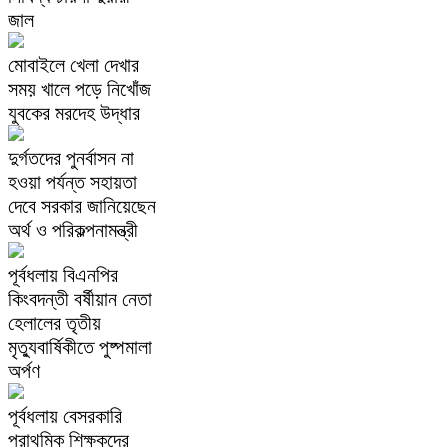
জাল
​মোবাইলে খেলা দেখার
সময় খালে পড়ে নিখোঁজ
যুবকের মরদেহ উদ্ধার
দুর্গতদের পুনর্বাসন না
হওয়া পর্যন্ত সহায়তা
দেবে সরকার জানিয়েছেন
অর্থ ও পরিকল্পনামন্ত্রী
পূর্বধলায় বিএনপির
কিংবদন্তী বর্ষীয়ান নেতা
হেলালের তৃতীয়
মৃত্যুবার্ষিকীতে পুষ্পমালা
অর্পণ
​পূর্বধলায় বেসরকারি
প্রাথমিক শিক্ষকদের