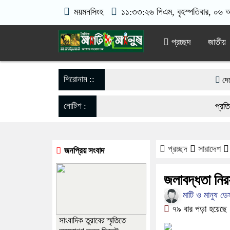
ময়মনসিংহ
১১:৩৩:২৬ পিএম
, বৃহস্পতিবার, ০৬ 
প্রচ্ছদ
জাতীয়
শিরোনাম ::
দেশের স্বার
শেখ হাসিনা 
নোটিশ :
প্রতিটি জ
আন্দোলনের 
যেকোনো বিশৃ
প্রচ্ছদ
সারাদেশ
জনপ্রিয় সংবাদ
পূর্বধলায় ৩
জলাবদ্ধতা নি
মাটি ও মানুষ ডে
৭৯ বার পড়া হয়েছে
সাংবাদিক তুরাবের স্মৃতিতে