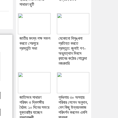
সাধারণ ছুটি
জাতীয় মৎস্য পক্ষ সফল
যেকোনো বিশৃঙ্খলা
করতে শেরপুরে
প্রতিহত করতে
প্রস্তুতি সভা
প্রস্তুত: জুলাই গণ–
অভ্যুত্থান দিবসে
র‌্যাবের কঠোর গোয়েন্দা
নজরদারি
জাতিসংঘ সাধারণ
পূর্বধলায় ৩০ অসহায়
পরিষদ ও দ্বিপক্ষীয়
পরিবার পেলেন অনুদান,
বৈঠক: ১০ দিনের সফরে
বেশ কিছু উন্নয়নকাজ
যুক্তরাষ্ট্র যাচ্ছেন
পরিদর্শন করলেন এমপি
প্রধানমন্ত্রী
মানসুরা