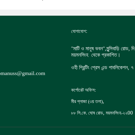
:
যোগাযোগ
"মাটি ও মানুষ ভবন",
মুন্সিবাড়ি রোড,
দি
ময়মনসিংহ থেকে প্রকাশিত।
ওহী প্রিন্টিং প্রেস এন্ড পাবলিকেশন,
iomanuss@gmail.com
কর্পোরেট অফিস:
,
মীর প্লাজা (৩য় তলা)
,
00
৮৮
সি.কে. ঘোষ রোড
ময়মনসিংহ-২২