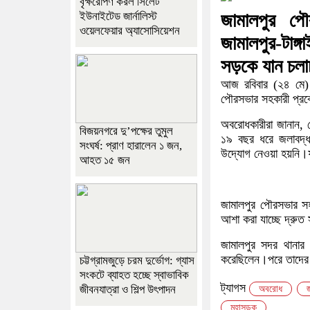
বৃক্ষরোপণ করল সিলেট
ইউনাইটেড জার্নালিস্ট
জামালপুর পৌ
ওয়েলফেয়ার অ্যাসোসিয়েশন
জামালপুর-টাঙ্
সড়কে যান চলা
আজ রবিবার (২৪ মে) 
পৌরসভার সহকারী প্রক
অবরোধকারীরা জানান, পৌ
বিজয়নগরে দু’পক্ষের তুমুল
১৯ বছর ধরে জলাবদ্ধত
সংঘর্ষ: প্রাণ হারালেন ১ জন,
উদ্যোগ নেওয়া হয়নি।
আহত ১৫ জন
জামালপুর পৌরসভার সহ
আশা করা যাচ্ছে দ্রুত 
জামালপুর সদর থানার
করেছিলেন।পরে তাদের 
চট্টগ্রামজুড়ে চরম দুর্ভোগ: গ্যাস
সংকটে ব্যাহত হচ্ছে স্বাভাবিক
ট্যাগস
জীবনযাত্রা ও শিল্প উৎপাদন
অবরোধ
মহাসড়ক