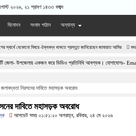
অগাস্ট ২০২৬, ২১ শ্রাবণ ১৪৩৩ বঙ্গাব্দ
বিনোদন
সংবাদ পাঠান
অন্যান্য
্থে যেকোনো বিষয়ে ঐক্যবদ্ধ থাকতে প্রস্তুত জানিয়েছেন জামায়াত আমির
মদনে উচিপুর 
রাজনৈতিক বক্তব্য দেবেন কি না, তা ভারতকেই স্পষ্ট করতে হবে বলেছেন পররাষ্ট্র প্রতিমন্ত্রী
েলা- উপজেলায় একজন করে ভিডিও প্রতিনিধি আবশ্যক। যোগাযোগঃ- Ema
উত্তাল পরিস্থিতিতে সারাদেশের সব পোশাক কারখানা বন্ধের ঘোষণা
জাতীয় মৎস্য পক্ষ
ঙ্খলা প্রতিহত করতে প্রস্তুত: জুলাই গণ–অভ্যুত্থান দিবসে র‌্যাবের কঠোর গোয়েন্দা নজর
জলাবদ্ধতা নিরসনের দাবিতে মহাসড়ক অবরোধ
০ অসহায় পরিবার পেলেন অনুদান, বেশ কিছু উন্নয়নকাজ পরিদর্শন করলেন এমপি মানসুরা
রসনের দাবিতে মহাসড়ক অবরোধ
স্ক
আপডেট সময় ০১:৫১:২০ অপরাহ্ন, রবিবার, ২৪ মে ২০২৬