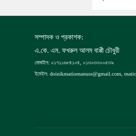
সম্পাদক ও প্রকাশক:
এ.কে. এম. ফখরুল আলম বাপ্পী চৌধুরী
মোবাইল: ০১৭১১৬৮৪১০৪, ০১৩০৩৩০০৫৩৯
ইমেইল: doinikmatiomanuss@gmail.com, mat