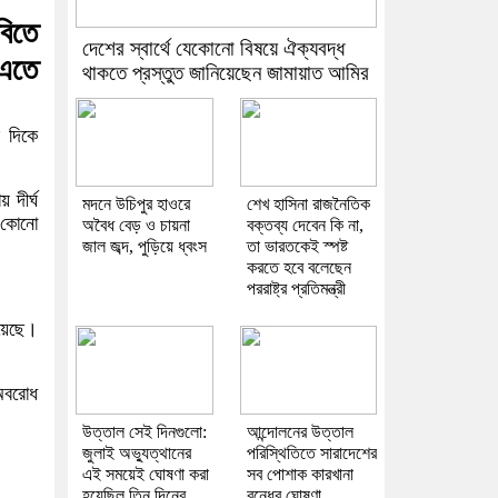
বিতে
দেশের স্বার্থে যেকোনো বিষয়ে ঐক্যবদ্ধ
 এতে
থাকতে প্রস্তুত জানিয়েছেন জামায়াত আমির
 দিকে
 দীর্ঘ
মদনে উচিপুর হাওরে
শেখ হাসিনা রাজনৈতিক
র কোনো
অবৈধ বেড় ও চায়না
বক্তব্য দেবেন কি না,
জাল জব্দ, পুড়িয়ে ধ্বংস
তা ভারতকেই স্পষ্ট
করতে হবে বলেছেন
পররাষ্ট্র প্রতিমন্ত্রী
হয়েছে।
অবরোধ
উত্তাল সেই দিনগুলো:
আন্দোলনের উত্তাল
জুলাই অভ্যুত্থানের
পরিস্থিতিতে সারাদেশের
এই সময়েই ঘোষণা করা
সব পোশাক কারখানা
হয়েছিল তিন দিনের
বন্ধের ঘোষণা