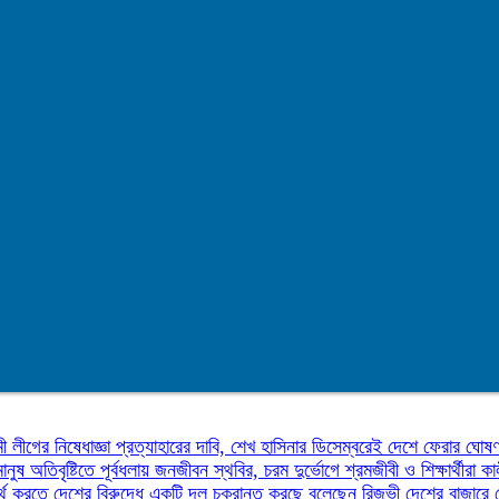
ী লীগের নিষেধাজ্ঞা প্রত্যাহারের দাবি, শেখ হাসিনার ডিসেম্বরেই দেশে ফেরার ঘোষ
মানুষ
অতিবৃষ্টিতে পূর্বধলায় জনজীবন স্থবির, চরম দুর্ভোগে শ্রমজীবী ও শিক্ষার্থীরা
কা
র্থ করতে দেশের বিরুদ্ধে একটি দল চক্রান্ত করছে বলেছেন রিজভী
দেশের বাজারে 