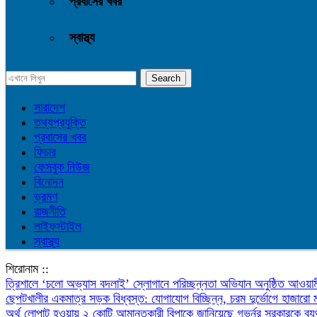
প্রবাসের খবর
স্বাস্থ্য
সারাদেশ
তথ্যপ্রযুক্তি
প্রবাসের খবর
ফিচার
ফেসবুক নিউজ
বিনোদন
ভ্রমণ
রাজনীতি
লাইফস্টাইল
স্বাস্থ্য
শিরোনাম ::
‎ত্রিশালে ‘চলো অভ্যাস বদলাই’ স্লোগানে পরিচ্ছন্নতা অভিযান অনুষ্ঠিত
আওয়াম
ছেপটখালীর একমাত্র সড়ক বিধ্বস্ত: যোগাযোগ বিচ্ছিন্ন, চরম দুর্ভোগে হাজারো 
অর্থ লোপাট হওয়ায় ২ কোটি আমানতকারী বিপাকে জানিয়েছে গভর্নর
সরকারকে ব্য