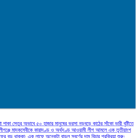
ণা
পাকা সেতুর অভাবে ৫০ হাজার মানুষের ভরসা নড়বড়ে কাঠের সাঁকো
ভারী বৃষ্টিতে
লীগঞ্জে মাদকসেবীকে কারাদণ্ড ও অর্থদণ্ড
আওয়ামী লীগ আমলে এক তৃতীয়াংশ
ফের বড় ধাক্কা: এক লাফে অনেকটা বাড়ল স্বর্ণের দাম
বিচার প্রক্রিয়া শুরু: