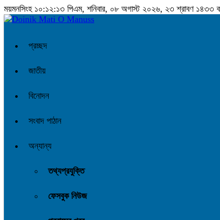
ময়মনসিংহ
১০:১২:১৪ পিএম
, শনিবার, ০৮ অগাস্ট ২০২৬, ২৩ শ্রাবণ ১৪৩৩ বঙ্গা
প্রচ্ছদ
জাতীয়
বিনোদন
সংবাদ পাঠান
অন্যান্য
তথ্যপ্রযুক্তি
ফেসবুক নিউজ