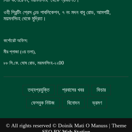
সিটি কর্পোরেশন, ময়মনসিংহ থেকে প্রকাশিত।
ওহী প্রিন্টিং প্রেস এন্ড পাবলিকেশন, ৭ নং মদন বাবু রোড, আমপট্টি,
ময়মনসিংহ থেকে মুদ্রিত।
কর্পোরেট অফিস:
,
মীর প্লাজা (৩য় তলা)
,
00
৮৮
সি.কে. ঘোষ রোড
ময়মনসিংহ-২২
তথ্যপ্রযুক্তি
প্রবাসের খবর
ফিচার
ফেসবুক নিউজ
বিনোদন
ভ্রমণ
© All rights reserved © Doinik Mati O Manuss | Theme
SEO BY
Web Station