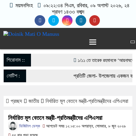
ময়মনসিংহ
০৯:২২:৩৫ পিএম
, রবিবার, ০৯ অগাস্ট ২০২৬, ২৪
শ্রাবণ ১৪৩৩ বঙ্গাব্দ
শিরোনাম ::
১/১১ তে তারেক রহমানকে ‘আয়নাঘরে’ বন্দ
গণঅভ্যুত্থানের সঙ্গে প্রথম বেইমানি কর
নোটিশ :
প্রতিটি জেলা- উপজেলায় একজন করে 
রাশেদ খাঁন
যোগাযোগঃ- Email- matiomanus
সরকারের কাজে কোনো গাফিলতি হলে কঠোর ব্
প্রচ্ছদ
জাতীয়
নির্ধারিত মূল বেতনে মন্ত্রী-প্রতিমন্ত্রীদের এপিএসরা
017-11684104, 013-03300539
রিজভী
নির্ধারিত মূল বেতনে মন্ত্রী-প্রতিমন্ত্রীদের এপিএসরা
মিয়ানমার সীমান্ত থেকে ৪০ হাজার ইয়াব
ডিজিটাল ডেস্ক
আপডেট সময় ১২:০৫:০০ অপরাহ্ন, সোমবার, ৮ জুন ২০২৬
৫৫ বার পড়া হয়েছে