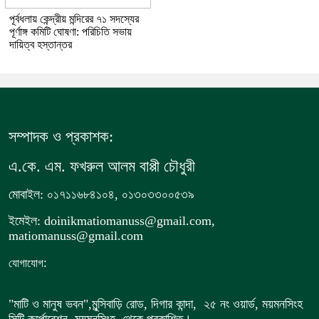
পূর্বধলায় কেন্দ্রীয় মন্দিরের ৭১ সদস্যের
পূর্ণাঙ্গ কমিটি ঘোষণা: পরিচিতি সভায়
দায়িত্ব হস্তান্তর
সম্পাদক ও প্রকাশক:
এ.কে. এম. ফখরুল আলম বাপ্পী চৌধুরী
মোবাইল: ০১৭১১৬৮৪১০৪, ০১৩০৩৩০০৫৩৯
ইমেইল: doinikmatiomanuss@gmail.com,
matiomanuss@gmail.com
:
যোগাযোগ
"মাটি ও মানুষ ভবন",
মুন্সিবাড়ি রোড,
দিগার কান্দা, ২৫ নং ওয়ার্ড, ময়মনসিংহ