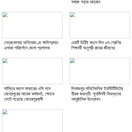
সমাজ গড়ার আহ্বান
নেত্রকোনায় অগ্নিকাণ্ডে ক্ষতিগ্রস্ত
একটি চিঠিই বদলে দিল ৫ম শ্রেণির
এলাকা পরিদর্শনে জেলা প্রশাসক
শিক্ষার্থী অনুশ্রী রায়ের জীবনের
শাস্তির বদলে সাভারের ওসি পদে
দিনাজপুর পলিটেকনিক ইনস্টিটিউটের
মেহেরপুরের সাবেক কর্মকর্তা, ক্ষোভে
হীরক জয়ন্তী: পুনর্মিলনী নিবন্ধনের
ফেটে পড়েছে মেহেরপুরবাসী
আনুষ্ঠানিক উদ্বোধন