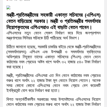
সামাজিক অপরাধ প্রতিরোধে কেন্দুয়ায় আল
গড়ার আহ্বান
মন্ত্রী-প্রতিমন্ত্রীদের সহকারী একান্ত সচিবদের (এপিএস)
বেতন বাড়িয়েছে সরকার। মন্ত্রী ও প্রতিমন্ত্রীর পদমর্যাদার
নেত্রকোনায় অগ্নিকাণ্ডে ক্ষতিগ্রস্ত এল
নিয়োগকৃতদের এপিএসরাও এই বাড়তি বেতন পাবেন।
একটি চিঠিই বদলে দিল ৫ম শ্রেণির শিক্ষার্থ
এপিএসদের নতুন বেতন স্কেল নির্ধারণ করে দিয়ে জনপ্রশাসন
মন্ত্রণালয়ের সিনিয়র সচিবকে চিঠি পাঠিয়েছে অর্থ বিভাগ।
শাস্তির বদলে সাভারের ওসি পদে মেহেরপুরে
চিঠিতে জানানো হয়েছে, সরকারি চাকরির বাইরে থেকে মন্ত্রী-প্রতিমন্ত্রীদের
(সমমর্যাদারসহ) এপিএস এবং উপমন্ত্রী ও সমমর্যাদার ব্যক্তিদের
পড়েছে মেহেরপুরবাসী
অভিপ্রায়ে নিযুক্ত তাদের একান্ত সচিবদের (পিএস) বেতন বেতন
কাঠামোর নবম গ্রেডের অষ্টম ধাপে অর্থাৎ ৩২ হাজার ৫৪০ টাকা নির্ধারণ
দিনাজপুর পলিটেকনিক ইনস্টিটিউটের হীরক জয
করা হয়েছে।
আনুষ্ঠানিক উদ্বোধন
মন্ত্রী, প্রতিমন্ত্রীদের এপিএসরা এত দিন বেতন কাঠামোর নবম গ্রেডের
শুরুর ধাপে অর্থাৎ ২২ হাজার টাকা মূল বেতনে নিয়োগ পেতেন। অনেক
পূর্বধলায় কেন্দ্রীয় মন্দিরের ৭১ সদস্যের পূর
সময় কোনো কোনো এপিএসের বেতন নবম গ্রেডে বেশ কয়েকটি
ইনক্রিমেন্ট যোগ করে নির্ধারণ করা হতো।
হস্তান্তর
বিগত অন্তর্বর্তীকালীন সরকারের সময় উপদেষ্টাদের এপিএসদের নিয়োগ
বেতন কাঠামোর নবম গ্রেডের শুরুর ধাপে অর্থাৎ ২২ হাজার টাকা নির্ধারণ