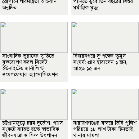
স্লোগানে পরিচ্ছন্নতা অভিযান
পানিতে ডুবে তিন বছরের শিশুর
অনুষ্ঠিত
মর্মান্তিক মৃত্যু
সাংবাদিক তুরাবের স্মৃতিতে
বিজয়নগরে দু’পক্ষের তুমুল
বৃক্ষরোপণ করল সিলেট
সংঘর্ষ: প্রাণ হারালেন ১ জন,
ইউনাইটেড জার্নালিস্ট
আহত ১৫ জন
ওয়েলফেয়ার অ্যাসোসিয়েশন
চট্টগ্রামজুড়ে চরম দুর্ভোগ: গ্যাস
নারায়ণগঞ্জের বন্দরে ডিবি পুলিশ
সংকটে ব্যাহত হচ্ছে স্বাভাবিক
পরিচয়ে ১৮ লাখ টাকা ছিনতাই,
জীবনযাত্রা ও শিল্প উৎপাদন
থানায় মামলা