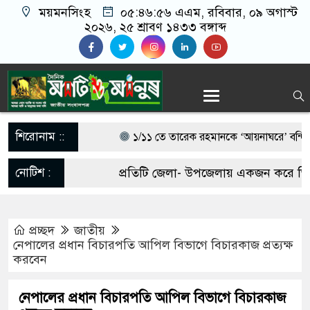
ময়মনসিংহ
০৫:৪৬:৫৭ এএম
, রবিবার, ০৯ অগাস্ট
২০২৬, ২৫ শ্রাবণ ১৪৩৩ বঙ্গাব্দ
শিরোনাম ::
১/১১ তে তারেক রহমানকে ‘আয়নাঘরে’ বন্দি রা
চিফ প্রসিকিউটর
নোটিশ :
প্রতিটি জেলা- উপজেলায় একজন করে ভিডিও 
গণঅভ্যুত্থানের সঙ্গে প্রথম বেইমানি করেন জামা
আবশ্যক। যোগাযোগঃ- Email-
মন্তব্য করেছেন রাশেদ খাঁন
প্রচ্ছদ
জাতীয়
matiomanuss@gmail.com. Mobile No
নেপালের প্রধান বিচারপতি আপিল বিভাগে বিচারকাজ প্রত্যক্ষ
সরকারের কাজে কোনো গাফিলতি হলে কঠোর ব্যবস্
করবেন
11684104, 013-03300539.
প্রধানমন্ত্রী বলেছেন রিজভী
নেপালের প্রধান বিচারপতি আপিল বিভাগে বিচারকাজ