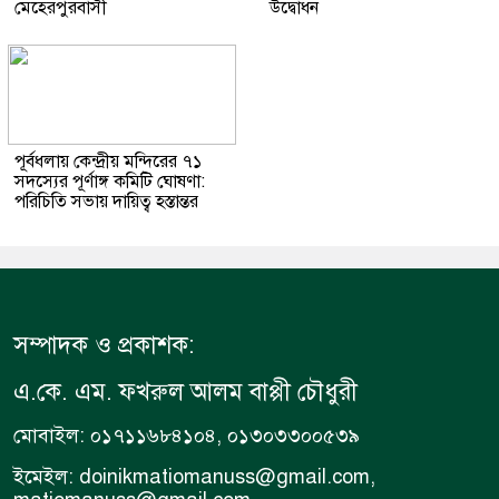
মেহেরপুরবাসী
উদ্বোধন
পূর্বধলায় কেন্দ্রীয় মন্দিরের ৭১
সদস্যের পূর্ণাঙ্গ কমিটি ঘোষণা:
পরিচিতি সভায় দায়িত্ব হস্তান্তর
সম্পাদক ও প্রকাশক:
এ.কে. এম. ফখরুল আলম বাপ্পী চৌধুরী
মোবাইল: ০১৭১১৬৮৪১০৪, ০১৩০৩৩০০৫৩৯
ইমেইল: doinikmatiomanuss@gmail.com,