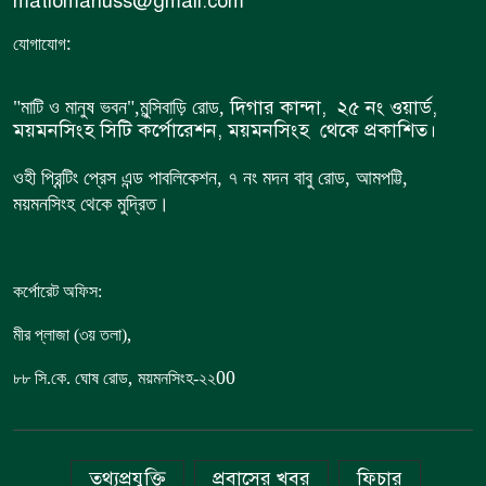
matiomanuss@gmail.com
:
যোগাযোগ
দিগার কান্দা, ২৫ নং ওয়ার্ড,
"মাটি ও মানুষ ভবন",
মুন্সিবাড়ি রোড,
ময়মনসিংহ সিটি কর্পোরেশন, ময়মনসিংহ থেকে প্রকাশিত।
ওহী প্রিন্টিং প্রেস এন্ড পাবলিকেশন, ৭ নং মদন বাবু রোড, আমপট্টি,
ময়মনসিংহ থেকে মুদ্রিত।
কর্পোরেট অফিস:
,
মীর প্লাজা (৩য় তলা)
,
00
৮৮
সি.কে. ঘোষ রোড
ময়মনসিংহ-২২
তথ্যপ্রযুক্তি
প্রবাসের খবর
ফিচার