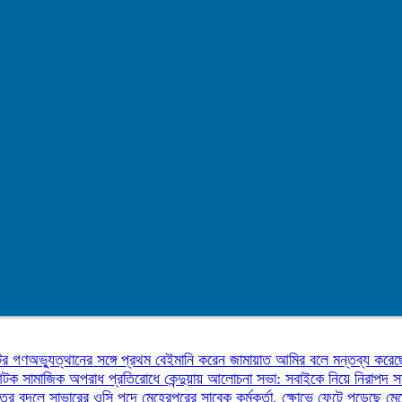
উটর
গণঅভ্যুত্থানের সঙ্গে প্রথম বেইমানি করেন জামায়াত আমির বলে মন্তব্য করেছ
 আটক
সামাজিক অপরাধ প্রতিরোধে কেন্দুয়ায় আলোচনা সভা: সবাইকে নিয়ে নিরাপদ
তির বদলে সাভারের ওসি পদে মেহেরপুরের সাবেক কর্মকর্তা, ক্ষোভে ফেটে পড়েছে মে