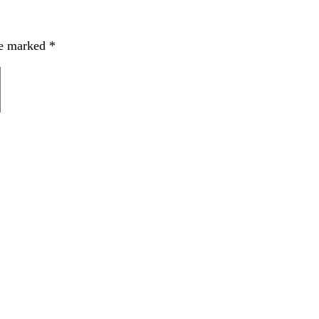
re marked
*