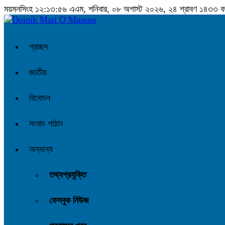
ময়মনসিংহ
১২:১৩:৫৭ এএম
, শনিবার, ০৮ অগাস্ট ২০২৬, ২৪ শ্রাবণ ১৪৩৩ বঙ্গা
প্রচ্ছদ
জাতীয়
বিনোদন
সংবাদ পাঠান
অন্যান্য
তথ্যপ্রযুক্তি
ফেসবুক নিউজ