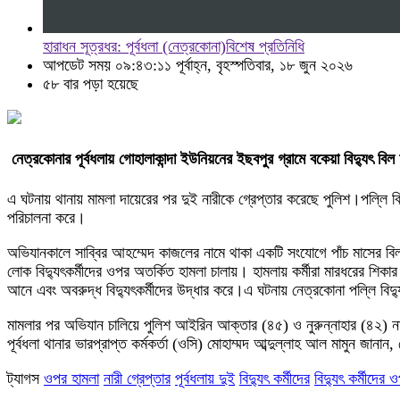
হারাধন সূত্রধর: পূর্বধলা (নেত্রকোনা)বিশেষ প্রতিনিধি
আপডেট সময় ০৯:৪৩:১১ পূর্বাহ্ন, বৃহস্পতিবার, ১৮ জুন ২০২৬
৫৮ বার পড়া হয়েছে
নেত্রকোনার পূর্বধলায় গোহালাকান্দা ইউনিয়নের ইছবপুর গ্রামে বকেয়া বিদ্যুৎ বি
এ ঘটনায় থানায় মামলা দায়েরের পর দুই নারীকে গ্রেপ্তার করেছে পুলিশ।​পল্ল
পরিচালনা করে।
অভিযানকালে সাব্বির আহম্মেদ কাজলের নামে থাকা একটি সংযোগে পাঁচ মাসের বিল 
লোক বিদ্যুৎকর্মীদের ওপর অতর্কিত হামলা চালায়। হামলায় কর্মীরা মারধরের শিক
আনে এবং অবরুদ্ধ বিদ্যুৎকর্মীদের উদ্ধার করে।​এ ঘটনায় নেত্রকোনা পল্লি বিদ্
মামলার পর অভিযান চালিয়ে পুলিশ আইরিন আক্তার (৪৫) ও নুরুন্নাহার (৪২) না
পূর্বধলা থানার ভারপ্রাপ্ত কর্মকর্তা (ওসি) মোহাম্মদ আব্দুল্লাহ আল মামুন জ
ট্যাগস
ওপর হামলা
নারী গ্রেপ্তার
পূর্বধলায় দুই
বিদ্যুৎ কর্মীদের
বিদ্যুৎ কর্মীদের 