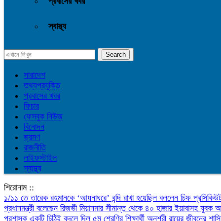
প্রবাসের খবর
স্বাস্থ্য
সারাদেশ
তথ্যপ্রযুক্তি
প্রবাসের খবর
ফিচার
ফেসবুক নিউজ
বিনোদন
ভ্রমণ
রাজনীতি
লাইফস্টাইল
স্বাস্থ্য
শিরোনাম ::
১/১১ তে তারেক রহমানকে ‘আয়নাঘরে’ বন্দি রাখা হয়েছিল বললেন চিফ প্রসিকি
প্রধানমন্ত্রী বলেছেন রিজভী
মিয়ানমার সীমান্ত থেকে ৪০ হাজার ইয়াবাসহ যুবক
প্রশাসক
একটি চিঠিই বদলে দিল ৫ম শ্রেণির শিক্ষার্থী অনুশ্রী রায়ের জীবনের
শাস্