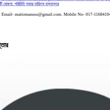
গ কমিটি ঘোষণা: পরিচিতি সভায় দায়িত্ব হস্তান্তর
গাযোগঃ- Email- matiomanuss@gmail.com. Mobile No- 017-116841
্তার