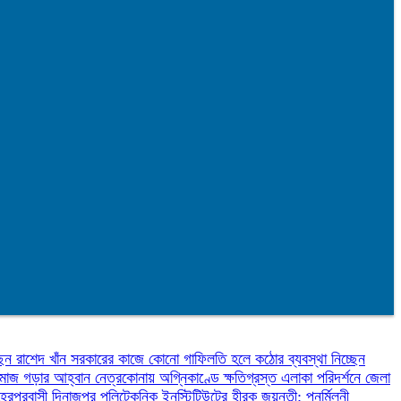
েন রাশেদ খাঁন
সরকারের কাজে কোনো গাফিলতি হলে কঠোর ব্যবস্থা নিচ্ছেন
 সমাজ গড়ার আহ্বান
নেত্রকোনায় অগ্নিকাণ্ডে ক্ষতিগ্রস্ত এলাকা পরিদর্শনে জেলা
হেরপুরবাসী
দিনাজপুর পলিটেকনিক ইনস্টিটিউটের হীরক জয়ন্তী: পুনর্মিলনী