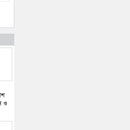
াশ
ি ও