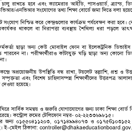
 চালু রাখতে হবে এবং ক্যামেরার আইডি, পাসওয়ার্ড, ব্র্যান্ড, ড
ডিভিআর/এনভিআর সংযোগের তথ্য শিক্ষা বোর্ডে জমা দিতে বলা হয়ে
নেট সংযোগ নিশ্চিত করে কেন্দ্রগুলোর কার্যক্রম পর্যবেক্ষণ করা হবে।
 অকার্যকর থাকলে বা নিরাপত্তা ব্যবস্থায় শৈথিল্য ধরা পড়লে তাৎক
প্ত কর্মকর্তা ছাড়া অন্য কেউ মোবাইল ফোন বা ইলেকট্রনিক ডিভাইস
রতে পারবেন না। পরীক্ষার্থীরাও কাঁটাযুক্ত ঘড়ি ছাড়া অন্য কোনো ড
না।
ন্দ্রে অপ্রয়োজনীয় উপস্থিতি বন্ধ রাখা, টয়লেট তল্লাশি, প্রশ্ন ও উত্ত
ম্পৃক্ততা এবং বিশেষ চাহিদাসম্পন্ন শিক্ষার্থীদের উত্তরপত্র আলাদ
না দেওয়া হয়েছে।
িরে সার্বিক সমন্বয় ও জরুরি যোগাযোগের জন্য ঢাকা শিক্ষা বোর্ড 
 করেছে। কন্ট্রোল রুমের টেলিফোন নম্বর- ০২-২২৩৩৬৯৮১৫।
ের জন্য ০১৫৫০৪১১২০৩, ০১৭১৪৯৯৪০৭৩ ও ০১৭৫6১০৩১৫২ ন
েছে। ই–মেইল ঠিকানা: controller@dhakaeducationboard.gov