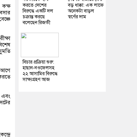
করতে দেশের
বড় ধাক্কা: এক লাফে
 কক্ষ
বিরুদ্ধে একটি দল
অনেকটা বাড়ল
বসার
চক্রান্ত করছে
স্বর্ণের দাম
বেঞ্চে
বলেছেন রিজভী
ীক্ষা
বিশেষ
নুমতি
বিচার প্রক্রিয়া শুরু:
হাছান-নওফেলসহ
ন আগে
২২ আসামির বিরুদ্ধে
 করতে
সাক্ষ্যগ্রহণ আজ
ে এবং
সেটের
্দ্রে