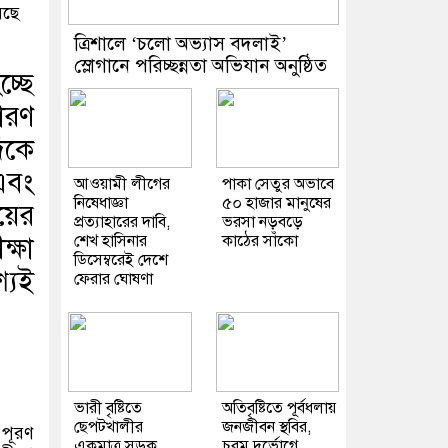
েছে
‎ত্রিশালে ‘চলো অভ্যাস বদলাই’
স্লোগানে পরিচ্ছন্নতা অভিযান অনুষ্ঠিত
্ছে
ারণ
দিকে
এবং
আওয়ামী লীগের
পাকা সেতুর অভাবে
নিষেধাজ্ঞা
৫০ হাজার মানুষের
য়ের
প্রত্যাহারের দাবি,
ভরসা নড়বড়ে
্ষা
শেখ হাসিনার
কাঠের সাঁকো
ডিসেম্বরেই দেশে
শ্যই
ফেরার ঘোষণা
ভারী বৃষ্টিতে
অতিবৃষ্টিতে পূর্বধলায়
ছেপটখালীর
জনজীবন স্থবির,
 পূরণ
একমাত্র সড়ক
চরম দুর্ভোগে