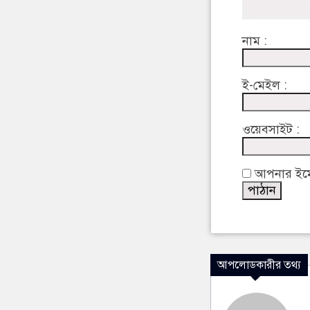
নাম :
ই-মেইল :
ওয়েবসাইট :
আপনার ইমেইল
আপলোডকারীর তথ্য