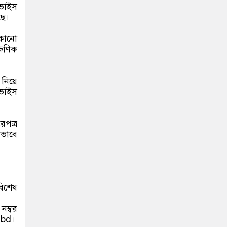
িভাইস
ছে।
 কোনো
্ষণিক
 নিয়ে
িভাইস
রপত্র
াভাবে
বিশেষ
ম্বর
.bd।