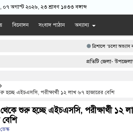
ার, ০৭ অগাস্ট ২০২৬, ২৩ শ্রাবণ ১৪৩৩ বঙ্গাব্দ
য়
বিনোদন
সংবাদ পাঠান
অন্যান্য
‎ত্রিশালে ‘চলো অভ্যাস বদলাই’ স্লোগান
পাকা সেতুর অভাবে ৫০ হাজার মানুষ
প্রতিটি জেলা- উপজেলায় একজন 
অতিবৃষ্টিতে পূর্বধলায় জনজীবন স্থবির, চ
03300539.
আওয়ামী লীগ আমলে এক তৃতীয়াংশ অ
ুরু হচ্ছে এইচএসসি, পরীক্ষার্থী ১২ লাখ ৬৭ হাজারের বেশি
দেশের বাজারে ফের বড় ধাক্কা: এক লা
 থেকে শুরু হচ্ছে এইচএসসি, পরীক্ষার্থী ১২ ল
 বেশি
ডেস্ক