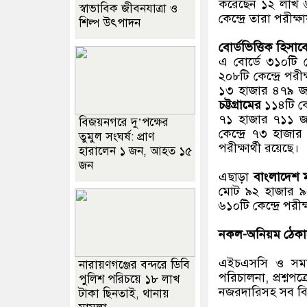
করেছেন ১২ লাখ ৬৭
স্বাভাবিক জীবনযাত্রা ও
কেন্দ্রে তারা পরীক
শিল্প উৎপাদন
বোর্ডভিত্তিক হিসাব
এ বোর্ডে ৩১০টি 
২০৮টি কেন্দ্রে পর
১৩ হাজার ৪৭৯ 
চট্টগ্রামের
১১৪টি কেন
৭১ হাজার ৭১১ 
বিজয়নগরে দু’পক্ষের
কেন্দ্রে ৭৩ হাজ
তুমুল সংঘর্ষ: প্রাণ
পরীক্ষার্থী রয়েছে।
হারালেন ১ জন, আহত ১৫
জন
এছাড়া
বাংলাদেশ ম
মোট ৯২ হাজার ৯০
৬১০টি কেন্দ্রে পর
নকল-অনিয়ম ঠেকাতে
এইচএসসি ও সমমান 
নারায়ণগঞ্জের বন্দরে ডিবি
পরিচালনা, প্রশ্নপত্
পুলিশ পরিচয়ে ১৮ লাখ
নজরদারিসহ সব বিষয়ে
টাকা ছিনতাই, থানায়