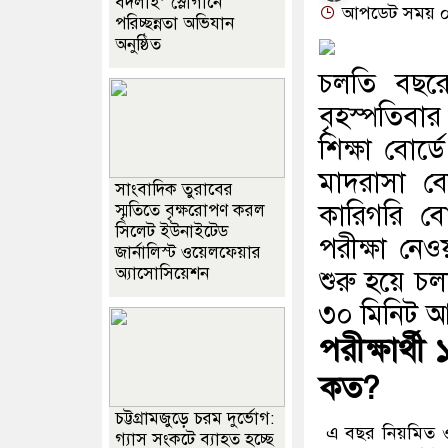
বদলাই’ স্লোগানে
আপডেট সময় ০২:
পরিচ্ছন্নতা অভিযান
অনুষ্ঠিত
চলতি বছরে
বৃহস্পতিবা
শিক্ষা বোর্ড
মাদরাসা ব
সাংবাদিক তুরাবের
কারিগরি ব
স্মৃতিতে বৃক্ষরোপণ করল
সিলেট ইউনাইটেড
পরীক্ষা নে
জার্নালিস্ট ওয়েলফেয়ার
অ্যাসোসিয়েশন
শুরু হয়ে চলব
৩০ মিনিট আগ
পরীক্ষার্
কত?
চট্টগ্রামজুড়ে চরম দুর্ভোগ:
এ বছর নিয়মিত ও 
গ্যাস সংকটে ব্যাহত হচ্ছে