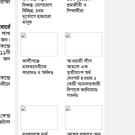
ীক্ষা
বিধ্বস্ত: যোগাযোগ
শ্রমজীবী ও
বিচ্ছিন্ন, চরম
শিক্ষার্থীরা
দুর্ভোগে হাজারো
মানুষ
োর্ডে
ক লাখ
০ জন।
ন্দ্রে
১১টি
৬৪ জন
কালীগঞ্জে
আওয়ামী লীগ
মাদকসেবীকে
আমলে এক
কারাদণ্ড ও অর্থদণ্ড
তৃতীয়াংশ অর্থ
্দ্রে
লোপাট হওয়ায় ২
অধীনে
কোটি আমানতকারী
বিপাকে জানিয়েছে
গভর্নর
ন্দ্র
িজিটাল
সরকারকে ব্যর্থ
দেশের বাজারে ফের