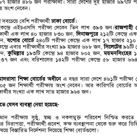
 হাজার ৪৮৬ জন পরীক্ষার্থী। সারা দেশের দুই হাজার ৬৯৭টি পর
্ষায় অংশ নেবেন।
ে
সবচেয়ে বেশি পরীক্ষার্থী
ঢাকা বোর্ডে
।
কেন্দ্রে এইচএসসি পরীক্ষা দেবেন তিন লাখ ৩৯৩ জন।
রাজশাহী ব
ীক্ষার্থী এক লাখ ৪০ হাজার ৮৩০ জন,
দিনাজপুরে
২১২টি কেন্দ্রে এ
জন,
যশোর বোর্ডে
২৪০টি পরীক্ষা কেন্দ্রে এক লাখ ১৭ হাজার ২১
্দ্রে এবার পরীক্ষার্থীর সংখ্যা ৯৯ হাজার ৬৮৮ জন,
সিলেটের
৯৬টি কে
জন,
কুমিল্লার
১৯৩টি কেন্দ্রে ৯৪ হাজার ৮০২ জন,
ময়মনসিংহের
১
ার ৩৭ জন এবং বরিশালের ১৪২টি পরীক্ষা কেন্দ্রে ৫৮ হাজার ৬
াদরাসা শিক্ষা বোর্ডের অধীনে
এ বছর সারা দেশে ৪৬১টি পরীক্ষা কেন
৫ জন শিক্ষার্থী পরীক্ষায় অংশ নেবেন। আর কারিগরি বোর্ডের 
ীক্ষার্থীর সংখ্যা এক লাখ সাত হাজার ৯৬৪ জন।
 যেসব ব্যবস্থা নেয়া হয়েছে-
পরীক্ষায় সুষ্ঠু, স্বচ্ছ ও নকলমুক্ত পরিবেশ নিশ্চিত করতে কে
রের নিরাপত্তা, পরীক্ষার্থী প্রবেশ, কক্ষ ব্যবস্থাপনা থেকে শুরু করে ড
 বিস্তারিত নির্দেশনা দিয়েছে শিক্ষা বোর্ডগুলো।