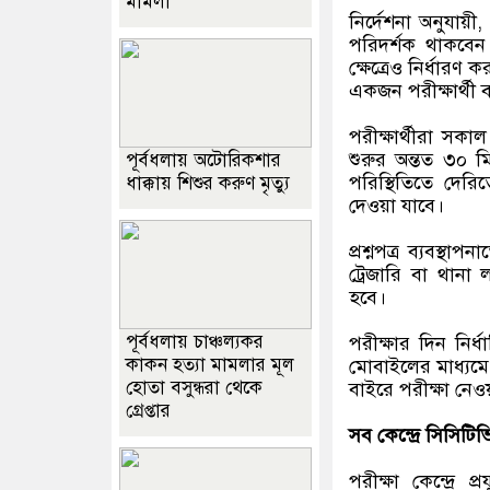
মামলা
নির্দেশনা অনুযায়ী
পরিদর্শক থাকবে
ক্ষেত্রেও নির্ধারণ 
একজন পরীক্ষার্থী
পরীক্ষার্থীরা সক
শুরুর অন্তত ৩০ ম
পূর্বধলায় অটোরিকশার
পরিস্থিতিতে দেরি
ধাক্কায় শিশুর করুণ মৃত্যু
দেওয়া যাবে।
প্রশ্নপত্র ব্যবস্
ট্রেজারি বা থানা ল
হবে।
পূর্বধলায় চাঞ্চল্যকর
পরীক্ষার দিন নির্
কাকন হত্যা মামলার মূল
মোবাইলের মাধ্যমে 
হোতা বসুন্ধরা থেকে
বাইরে পরীক্ষা নেওয়া
গ্রেপ্তার
সব কেন্দ্রে সিসিটি
পরীক্ষা কেন্দ্রে 